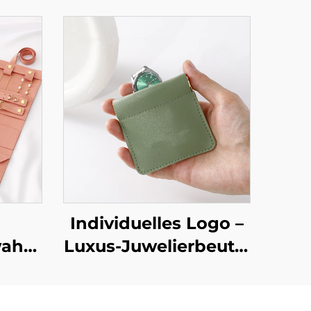
Individuelles Logo –
ahrungstasche
Luxus-Juwelierbeutel
ler
aus PU-Leder im
ar,
Quetsch-Stil als