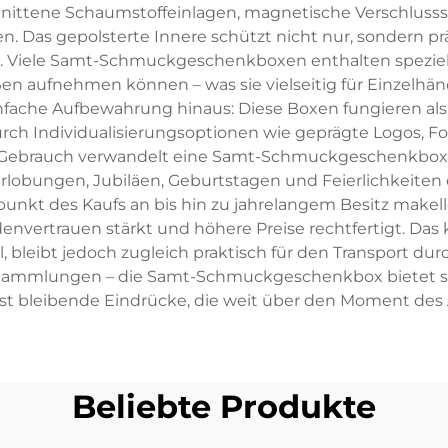
nittene Schaumstoffeinlagen, magnetische Verschluss
n. Das gepolsterte Innere schützt nicht nur, sondern p
Viele Samt-Schmuckgeschenkboxen enthalten spezielle
n aufnehmen können – was sie vielseitig für Einzelhän
nfache Aufbewahrung hinaus: Diese Boxen fungieren als
h Individualisierungsoptionen wie geprägte Logos, F
en Gebrauch verwandelt eine Samt-Schmuckgeschenkbox 
erlobungen, Jubiläen, Geburtstagen und Feierlichkeiten
nkt des Kaufs an bis hin zu jahrelangem Besitz makellos
denvertrauen stärkt und höhere Preise rechtfertigt. Da
l, bleibt jedoch zugleich praktisch für den Transport 
ammlungen – die Samt-Schmuckgeschenkbox bietet stet
ässt bleibende Eindrücke, die weit über den Moment des
Beliebte Produkte