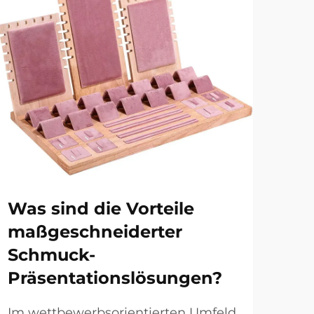
Wa
Sc
Ei
be
Was sind die Vorteile
maßgeschneiderter
In 
Schmuck-
Ein
der
Präsentationslösungen?
MEH
nich
Pro
Im wettbewerbsorientierten Umfeld