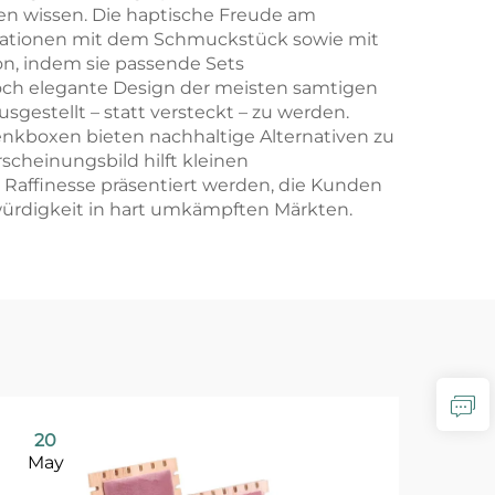
zen wissen. Die haptische Freude am
soziationen mit dem Schmuckstück sowie mit
ion, indem sie passende Sets
ch elegante Design der meisten samtigen
estellt – statt versteckt – zu werden.
kboxen bieten nachhaltige Alternativen zu
cheinungsbild hilft kleinen
Raffinesse präsentiert werden, die Kunden
würdigkeit in hart umkämpften Märkten.
20
2
May
Ma