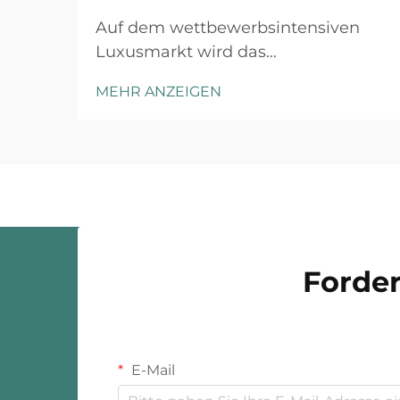
Auf dem wettbewerbsintensiven
Luxusmarkt wird das
Markenprestige durch sorgfältige
MEHR ANZEIGEN
Aufmerksamkeit für jeden
Kundenkontaktpunkt aufgebaut,
und maßgeschneiderte
Schmuckverpackung stellt die erste
physische Interaktion zwischen Ihrer
Marke und dem Kunden dar. Das
Unboxing-Erlebnis ha...
Forder
E-Mail