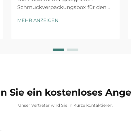
Schmuckverpackungsbox für den
Einzelhandel erfordert sorgfältige
MEHR ANZEIGEN
Abwägung mehrerer Faktoren, die
sowohl die Kundenwahrnehmung
als auch die betriebliche Effizienz
beeinflussen. Die richtige
Verpackungslösung dient nicht nur
als Schutz...
n Sie ein kostenloses Ang
Unser Vertreter wird Sie in Kürze kontaktieren.