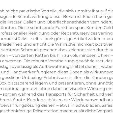
lichtes Muster –
multifunktional,
muckverpackungsbox
Ohrringe, Rin
eiche praktische Vorteile, die sich unmittelbar auf d
orragende Schutzwirkung dieser Boxen ist kaum hoch g
für Ringe und
Halsketten u
, die Kratzer, Dellen und Oberflächenschäden verhinder
Halsketten
Uhren –
önnten. Diese schützende Funktion spart Kunden Geld,
rofessioneller Reinigung oder Reparaturservices verring
Aufrolltasch
ckstücks – selbst preisgünstige Artikel wirken dadurc
ufriedenheit und erhöht die Wahrscheinlichkeit positiv
 samtene Schmuckgeschenkbox zeichnet sich durch auß
rten – von zarten Ketten bis hin zu voluminösen Uhren –
rwerben. Die robuste Verarbeitung gewährleistet, das
istig zuverlässig als Aufbewahrungsmittel dienen, wob
 und Handwerker fungieren diese Boxen als wirkungsvo
essliche Unboxing-Erlebnisse schaffen, die Kunden ger
Box platzsparend lagern und präsentieren, ohne unnötig
 optimal genutzt, ohne dabei an visueller Wirkung einz
 sorgen während des Transports für Sicherheit und verh
 führen könnte. Kunden schätzen die Wiederverwendba
ufbewahrungslösung dienen – etwa in Schubladen, Safes
schenkfertige Präsentation macht zusätzliche Verpacku