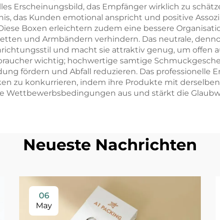
elles Erscheinungsbild, das Empfänger wirklich zu schät
ebnis, das Kunden emotional anspricht und positive As
rt. Diese Boxen erleichtern zudem eine bessere Organisat
tten und Armbändern verhindern. Das neutrale, denno
tungsstil und macht sie attraktiv genug, um offen ausg
raucher wichtig; hochwertige samtige Schmuckgeschen
 fördern und Abfall reduzieren. Das professionelle Ers
 zu konkurrieren, indem ihre Produkte mit derselben 
 die Wettbewerbsbedingungen aus und stärkt die Glaub
Neueste Nachrichten
06
May