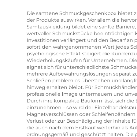
Halsketten –
sch
kundenspezifische
Sch
Die samtene Schmuckgeschenkbox bietet zahlr
der Produkte auswirken. Vor allem die herv
Größe und Form,
Samtauskleidung bildet eine sanfte Barriere
Artpapier-/Karton-
wertvoller Schmuckstücke beeinträchtigen k
Investitionen verlängert und den Bedarf an p
Material – punktuelle
sofort den wahrgenommenen Wert jedes Schmu
Großhandelsverfügbarkeit
psychologische Effekt steigert die Kundenz
Wiederholungskäufen für Unternehmen. Die
eignet sich für unterschiedlichste Schmucka
mehrere Aufbewahrungslösungen separat zu e
Schließen problemlos überstehen und langfr
hinweg erhalten bleibt. Für Schmuckhändler
professionelle Image untermauern und unverg
Durch ihre kompakte Bauform lässt sich die 
einzunehmen – so wird der Einzelhandelsraum
Magnetverschlüssen oder Schleifenbändern –
Verlust oder zur Beschädigung der Inhalte
die auch nach dem Erstkauf weiterhin als A
ordnungsgemäß und geschützt halten. Die ge