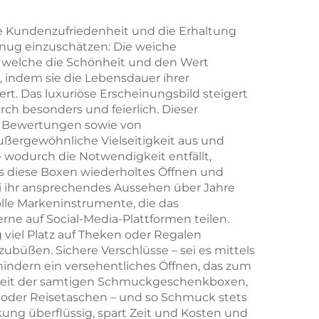
 für
Münzbeutel mit
ge,
federbelasteter
ie Kundenzufriedenheit und die Erhaltung
enug einzuschätzen: Die weiche
nd
Metallöffnung sowie
t, welche die Schönheit und den Wert
Lippenstift-
 indem sie die Lebensdauer ihrer
ert. Das luxuriöse Erscheinungsbild steigert
e
Organizer-Tasche für
h besonders und feierlich. Dieser
die Verpackung von
er Bewertungen sowie von
ergewöhnliche Vielseitigkeit aus und
Schmuck
 wodurch die Notwendigkeit entfällt,
s diese Boxen wiederholtes Öffnen und
ei ihr ansprechendes Aussehen über Jahre
lle Markeninstrumente, die das
ne auf Social-Media-Plattformen teilen.
 viel Platz auf Theken oder Regalen
ubüßen. Sichere Verschlüsse – sei es mittels
indern ein versehentliches Öffnen, das zum
rkeit der samtigen Schmuckgeschenkboxen,
 oder Reisetaschen – und so Schmuck stets
ng überflüssig, spart Zeit und Kosten und