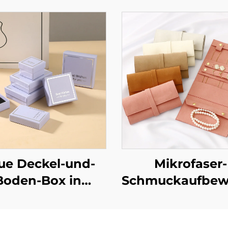
ue Deckel-und-
Mikrofaser-
Boden-Box in
Schmuckaufbew
lavendellila,
mit individuel
rechteckig,
Gravur – tragb