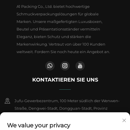
A1 Packing Co., Ltd. bietet hochwertige
Schmuckverpackungslösungen für globale
Marken. Unsere maßgefertigten Luxusboxen,
Beutel und Präsentationsständer vermitteln
Eleganz, bieten Schutz und stärken die
Markenwirkung. Vertraut von über 100 Kunden
weltweit. Fordern Sie noch heute ein Angebot an.
KONTAKTIEREN SIE UNS
Jufu-Gewerbezentrum, 100 Meter südlich der Wenwen-
Straße, Dengwei-Stadt, Dongguan-Stadt, Provinz
Guangdong, China
We value your privacy
+86-18802602550