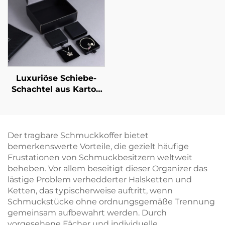
Schmuckverpackungsgehäuse
Mikrofaser-Futter zur
für Luxus-Halsketten, -
Aufbewahrung von
Ringe und andere
Halsketten, Ohrringen
signifikante
und Ringen
Schmuckstücke
Luxuriöse Schiebe-
Schachtel aus Karton
für Schmuck mit
individuellem Logo –
Schublade mit
Bandgriff zur
Der tragbare Schmuckkoffer bietet
Verpackung von
bemerkenswerte Vorteile, die gezielt häufige
Halsketten, Ringen,
Frustationen von Schmuckbesitzern weltweit
Ohrringen und
beheben. Vor allem beseitigt dieser Organizer das
Armbändern
lästige Problem verhedderter Halsketten und
Ketten, das typischerweise auftritt, wenn
Schmuckstücke ohne ordnungsgemäße Trennung
gemeinsam aufbewahrt werden. Durch
vorgesehene Fächer und individuelle