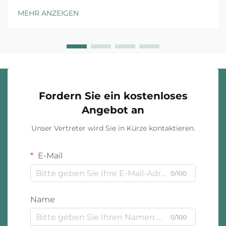
maßgeschneiderte Schmuckverpackung stellt die
MEHR ANZEIGEN
erste physische Interaktion zwischen Ihrer Marke und
dem Kunden dar. Das Unboxing-Erlebnis ha...
Fordern Sie ein kostenloses
Angebot an
Unser Vertreter wird Sie in Kürze kontaktieren.
E-Mail
0/100
Name
0/100