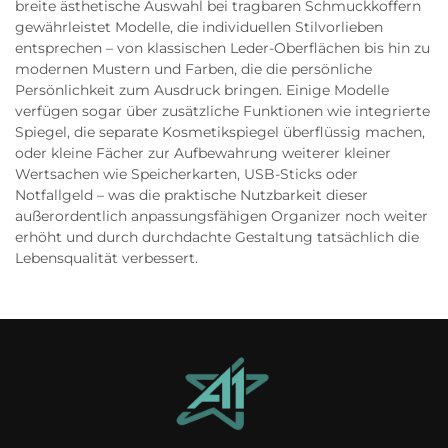
breite ästhetische Auswahl bei tragbaren Schmuckkoffern
gewährleistet Modelle, die individuellen Stilvorlieben
entsprechen – von klassischen Leder-Oberflächen bis hin zu
modernen Mustern und Farben, die die persönliche
Persönlichkeit zum Ausdruck bringen. Einige Modelle
verfügen sogar über zusätzliche Funktionen wie integrierte
Spiegel, die separate Kosmetikspiegel überflüssig machen,
oder kleine Fächer zur Aufbewahrung weiterer kleiner
Wertsachen wie Speicherkarten, USB-Sticks oder
Notfallgeld – was die praktische Nutzbarkeit dieser
außerordentlich anpassungsfähigen Organizer noch weiter
erhöht und durch durchdachte Gestaltung tatsächlich die
Lebensqualität verbessert.