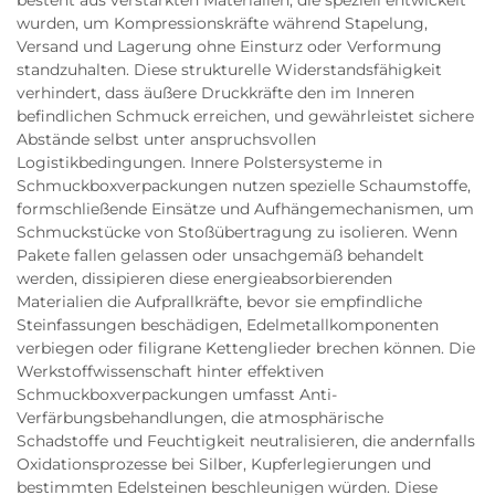
besteht aus verstärkten Materialien, die speziell entwickelt
wurden, um Kompressionskräfte während Stapelung,
Versand und Lagerung ohne Einsturz oder Verformung
standzuhalten. Diese strukturelle Widerstandsfähigkeit
verhindert, dass äußere Druckkräfte den im Inneren
befindlichen Schmuck erreichen, und gewährleistet sichere
Abstände selbst unter anspruchsvollen
Logistikbedingungen. Innere Polstersysteme in
Schmuckboxverpackungen nutzen spezielle Schaumstoffe,
formschließende Einsätze und Aufhängemechanismen, um
Schmuckstücke von Stoßübertragung zu isolieren. Wenn
Pakete fallen gelassen oder unsachgemäß behandelt
werden, dissipieren diese energieabsorbierenden
Materialien die Aufprallkräfte, bevor sie empfindliche
Steinfassungen beschädigen, Edelmetallkomponenten
verbiegen oder filigrane Kettenglieder brechen können. Die
Werkstoffwissenschaft hinter effektiven
Schmuckboxverpackungen umfasst Anti-
Verfärbungsbehandlungen, die atmosphärische
Schadstoffe und Feuchtigkeit neutralisieren, die andernfalls
Oxidationsprozesse bei Silber, Kupferlegierungen und
bestimmten Edelsteinen beschleunigen würden. Diese