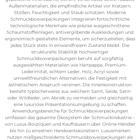
Außenmaterialien, die empfindliche Artikel vor Kratzern,
Stößen, Feuchtigkeit und Staub schützen. Moderne
Schmuckboxverpackungen integrieren fortschrittliche
technologische Merkmale wie präzise ausgeschnittene
Schaumstoffeinlagen, antivergilbende Auskleidungen und
ergonomisch gestaltete Elemente, um sicherzustellen, dass
jedes Stück stets in einwandfreiem Zustand bleibt. Die
strukturelle Stabilität hochwertiger
Schmuckboxverpackungen beruht auf sorgfältig
ausgewählten Materialien wie Hartpappe, Premium-
Lederimitat, echtem Leder, Holz, Acryl sowie
umweltfreundlichen Alternativen, die Festigkeit mit
ästhetischem Anspruch vereinen. Die Innenkonstruktion
besteht typischerweise aus weichem Samt, Seide, Satin
oder Wildleder, um Abrieb zu vermeiden und gleichzeitig
eine luxuriöse Präsentationsumgebung zu schaffen.
Anwendungsbereiche für Schmuckboxverpackungen
umfassen das gesamte Ökosystem der Schmuckindustrie –
von Luxus-Boutiquen und Kaufhäusern über Online-Händler
bis hin zu einzelnen Handwerkskünstlern. Luxusmarken
nutzen maßgeschneiderte Schmuckboxverpackungen als