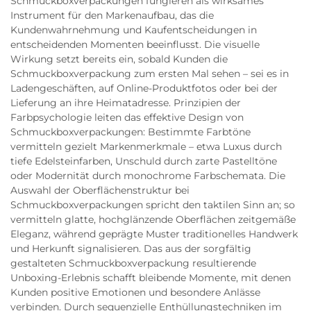
Schmuckboxverpackungen fungieren als wirksames
Instrument für den Markenaufbau, das die
Kundenwahrnehmung und Kaufentscheidungen in
entscheidenden Momenten beeinflusst. Die visuelle
Wirkung setzt bereits ein, sobald Kunden die
Schmuckboxverpackung zum ersten Mal sehen – sei es in
Ladengeschäften, auf Online-Produktfotos oder bei der
Lieferung an ihre Heimatadresse. Prinzipien der
Farbpsychologie leiten das effektive Design von
Schmuckboxverpackungen: Bestimmte Farbtöne
vermitteln gezielt Markenmerkmale – etwa Luxus durch
tiefe Edelsteinfarben, Unschuld durch zarte Pastelltöne
oder Modernität durch monochrome Farbschemata. Die
Auswahl der Oberflächenstruktur bei
Schmuckboxverpackungen spricht den taktilen Sinn an; so
vermitteln glatte, hochglänzende Oberflächen zeitgemäße
Eleganz, während geprägte Muster traditionelles Handwerk
und Herkunft signalisieren. Das aus der sorgfältig
gestalteten Schmuckboxverpackung resultierende
Unboxing-Erlebnis schafft bleibende Momente, mit denen
Kunden positive Emotionen und besondere Anlässe
verbinden. Durch sequenzielle Enthüllungstechniken im