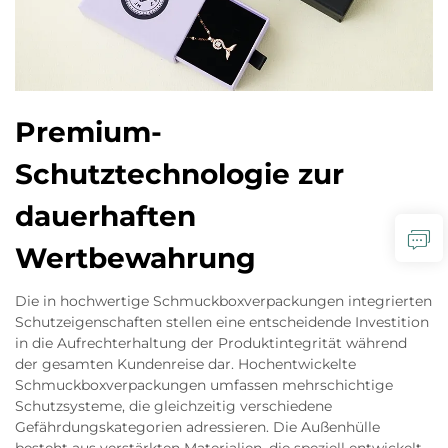
Premium-
Schutztechnologie zur
dauerhaften
Wertbewahrung
Die in hochwertige Schmuckboxverpackungen integrierten
Schutzeigenschaften stellen eine entscheidende Investition
in die Aufrechterhaltung der Produktintegrität während
der gesamten Kundenreise dar. Hochentwickelte
Schmuckboxverpackungen umfassen mehrschichtige
Schutzsysteme, die gleichzeitig verschiedene
Gefährdungskategorien adressieren. Die Außenhülle