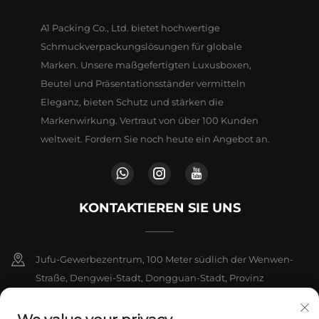
A1 Packing Co., Ltd. bietet hochwertige
Schmuckverpackungslösungen für globale
Marken. Unsere maßgefertigten Luxusboxen,
Beutel und Präsentationsständer vermitteln
Eleganz, bieten Schutz und stärken die
Markenwirkung. Vertraut von über 100 Kunden
weltweit. Fordern Sie noch heute ein Angebot an.
KONTAKTIEREN SIE UNS
Jufu-Gewerbezentrum, 100 Meter südlich der Wenwen-
Straße, Dengwei-Stadt, Dongguan-Stadt, Provinz
Guangdong, China