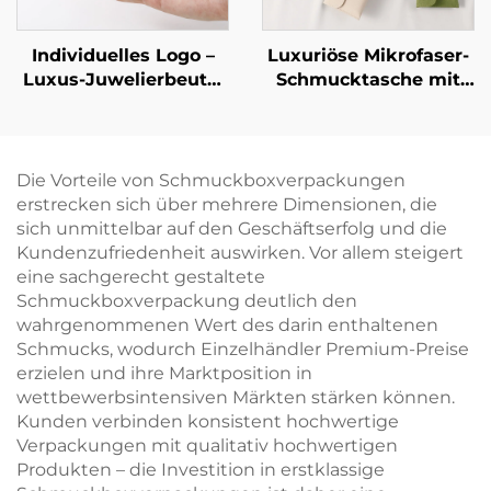
Individuelles Logo –
Luxuriöse Mikrofaser-
Luxus-Juwelierbeutel
Schmucktasche mit
aus PU-Leder im
individuellem Logo
Quetsch-Stil als
und Halskettenclip-
Münzbeutel mit
Einsatz – weiche
federbelasteter
Verpackungstasche
Die Vorteile von Schmuckboxverpackungen
Metallöffnung sowie
für Anhänger,
erstrecken sich über mehrere Dimensionen, die
Lippenstift-Organizer-
antioxidative
sich unmittelbar auf den Geschäftserfolg und die
Tasche für die
Aufbewahrungshülle
Kundenzufriedenheit auswirken. Vor allem steigert
Verpackung von
eine sachgerecht gestaltete
Schmuck
Schmuckboxverpackung deutlich den
wahrgenommenen Wert des darin enthaltenen
Schmucks, wodurch Einzelhändler Premium-Preise
erzielen und ihre Marktposition in
wettbewerbsintensiven Märkten stärken können.
Kunden verbinden konsistent hochwertige
Verpackungen mit qualitativ hochwertigen
Produkten – die Investition in erstklassige