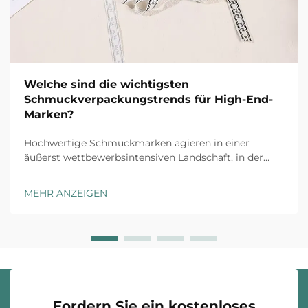
Welche sind die wichtigsten
Schmuckverpackungstrends für High-End-
Marken?
Hochwertige Schmuckmarken agieren in einer
äußerst wettbewerbsintensiven Landschaft, in der
jeder Kundenkontaktpunkt zählt. Das Auspack-
Erlebnis hat sich von einer reinen Schutzmaßnahme
MEHR ANZEIGEN
zu einem strategischen
Markendifferenzierungsmerkmal entwickelt, das
Kaufentscheidungen beeinflusst ...
Fordern Sie ein kostenloses