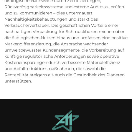
ökologische Nachweise durch Zertifizierungen,
Rückverfolgbarkeitssysteme und externe Audits zu prüfen
und zu kommunizieren – dies untermauert
Nachhaltigkeitsbehauptungen und stärkt das
Verbrauchervertrauen. Die geschäftlichen Vorteile einer
nachhaltigen Verpackung für Schmuckboxen reichen über
die ökologischen Nutzen hinaus und umfassen eine positive
Markendifferenzierung, die Ansprache wachsender
umweltbewusster Kundensegmente, die Vorbereitung auf
künftige regulatorische Anforderungen sowie operative
Kosteneinsparungen durch verbesserte Materialeffizienz
und Abfallreduktionsmaßnahmen, die sowohl die
Rentabilität steigern als auch die Gesundheit des Planeten
unterstützen.