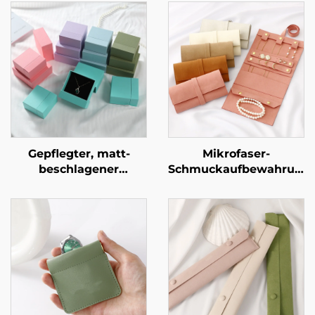
Gepflegter, matt-
Mikrofaser-
beschlagener
Schmuckaufbewahrungs
zweistufiger
mit individueller
Schubladentresor aus
Gravur – tragbar,
geometrischem
multifunktional, für
Karton für eine
Ohrringe, Ringe,
exklusive
Halsketten und Uhren
Schmuckmarke –
– Aufrolltasche
avantgardistische
Identitätsverpackung