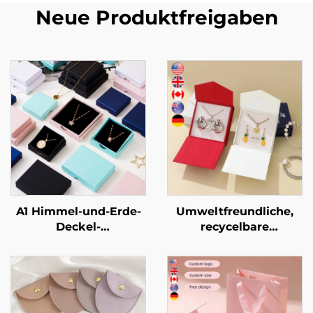
Neue Produktfreigaben
A1 Himmel-und-Erde-
Umweltfreundliche,
Deckel-
recycelbare
Schmuckverpackungsbox
Halsketten- und
für Ringe und
Ohrring-Verpackung
Halsketten –
mit kleiner
kundenspezifische
Mindestbestellmenge
Größe und Form,
(MOQ);