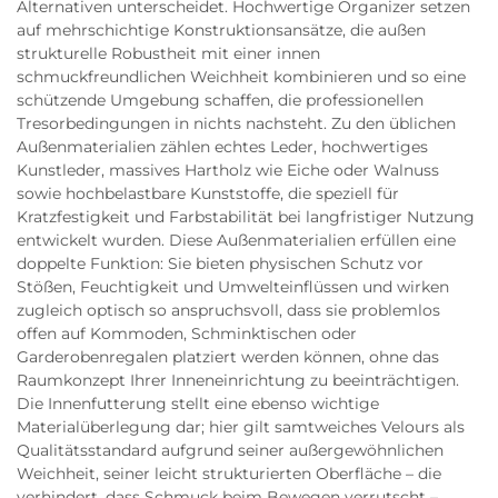
Alternativen unterscheidet. Hochwertige Organizer setzen
auf mehrschichtige Konstruktionsansätze, die außen
strukturelle Robustheit mit einer innen
schmuckfreundlichen Weichheit kombinieren und so eine
schützende Umgebung schaffen, die professionellen
Tresorbedingungen in nichts nachsteht. Zu den üblichen
Außenmaterialien zählen echtes Leder, hochwertiges
Kunstleder, massives Hartholz wie Eiche oder Walnuss
sowie hochbelastbare Kunststoffe, die speziell für
Kratzfestigkeit und Farbstabilität bei langfristiger Nutzung
entwickelt wurden. Diese Außenmaterialien erfüllen eine
doppelte Funktion: Sie bieten physischen Schutz vor
Stößen, Feuchtigkeit und Umwelteinflüssen und wirken
zugleich optisch so anspruchsvoll, dass sie problemlos
offen auf Kommoden, Schminktischen oder
Garderobenregalen platziert werden können, ohne das
Raumkonzept Ihrer Inneneinrichtung zu beeinträchtigen.
Die Innenfutterung stellt eine ebenso wichtige
Materialüberlegung dar; hier gilt samtweiches Velours als
Qualitätsstandard aufgrund seiner außergewöhnlichen
Weichheit, seiner leicht strukturierten Oberfläche – die
verhindert, dass Schmuck beim Bewegen verrutscht –