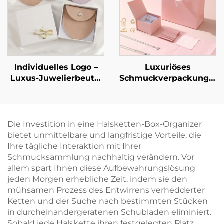
Artpapier-/Karton-
minimalistischer
Material – punktuelle
Karton-
Großhandelsverfügbarkeit
Schmuckkasten für
Geschenke,
Einzelhandelsfertig,
sofort versandbereit
Individuelles Logo –
Luxuriöses
Luxus-Juwelierbeutel
Schmuckverpackungsse
aus PU-Leder im
mit individuellem
Umschlag-Stil mit
Logo: Schachtel für
Druckknopfverschluss
Halskette, Ring und
und weichem
Ohrringe mit
Die Investition in eine Halsketten-Box-Organizer
Mikrofaser-Futter zur
Papiertüte –
bietet unmittelbare und langfristige Vorteile, die
Aufbewahrung von
Großhandel,
Ihre tägliche Interaktion mit Ihrer
Halsketten, Ohrringen
personalisiertes
Schmucksammlung nachhaltig verändern. Vor
und Ringen
Schmuckverpackungsset
allem spart Ihnen diese Aufbewahrungslösung
gebündelt
jeden Morgen erhebliche Zeit, indem sie den
mühsamen Prozess des Entwirrens verhedderter
Ketten und der Suche nach bestimmten Stücken
in durcheinandergeratenen Schubladen eliminiert.
Sobald jede Halskette ihren festgelegten Platz