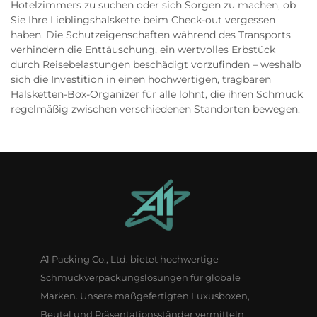
Hotelzimmers zu suchen oder sich Sorgen zu machen, ob
Sie Ihre Lieblingshalskette beim Check-out vergessen
haben. Die Schutzeigenschaften während des Transports
verhindern die Enttäuschung, ein wertvolles Erbstück
durch Reisebelastungen beschädigt vorzufinden – weshalb
sich die Investition in einen hochwertigen, tragbaren
Halsketten-Box-Organizer für alle lohnt, die ihren Schmuck
regelmäßig zwischen verschiedenen Standorten bewegen.
A1 Packing Co., Ltd. bietet hochwertige
Schmuckverpackungslösungen für globale
Marken. Unsere maßgefertigten Luxusboxen,
Beutel und Präsentationsständer vermitteln