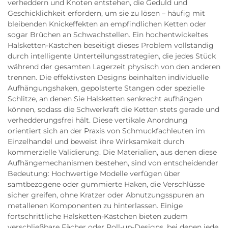
verheddern und Knoten entstehen, die Geduld und
Geschicklichkeit erfordern, um sie zu lösen – häufig mit
bleibenden Knickeffekten an empfindlichen Ketten oder
sogar Brüchen an Schwachstellen. Ein hochentwickeltes
Halsketten-Kästchen beseitigt dieses Problem vollständig
durch intelligente Unterteilungsstrategien, die jedes Stück
während der gesamten Lagerzeit physisch von den anderen
trennen. Die effektivsten Designs beinhalten individuelle
Aufhängungshaken, gepolsterte Stangen oder spezielle
Schlitze, an denen Sie Halsketten senkrecht aufhängen
können, sodass die Schwerkraft die Ketten stets gerade und
verhedderungsfrei hält. Diese vertikale Anordnung
orientiert sich an der Praxis von Schmuckfachleuten im
Einzelhandel und beweist ihre Wirksamkeit durch
kommerzielle Validierung. Die Materialien, aus denen diese
Aufhängemechanismen bestehen, sind von entscheidender
Bedeutung: Hochwertige Modelle verfügen über
samtbezogene oder gummierte Haken, die Verschlüsse
sicher greifen, ohne Kratzer oder Abnutzungsspuren an
metallenen Komponenten zu hinterlassen. Einige
fortschrittliche Halsketten-Kästchen bieten zudem
verschließbare Fächer oder Roll-up-Designs, bei denen jede