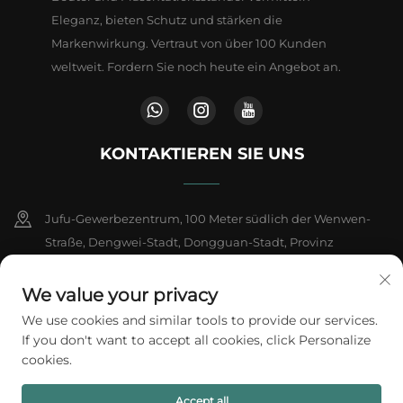
Eleganz, bieten Schutz und stärken die
Markenwirkung. Vertraut von über 100 Kunden
weltweit. Fordern Sie noch heute ein Angebot an.
KONTAKTIEREN SIE UNS
Jufu-Gewerbezentrum, 100 Meter südlich der Wenwen-
Straße, Dengwei-Stadt, Dongguan-Stadt, Provinz
Guangdong, China
We value your privacy
+86-18802602550
We use cookies and similar tools to provide our services.
If you don't want to accept all cookies, click Personalize
[email protected]
cookies.
Accept all