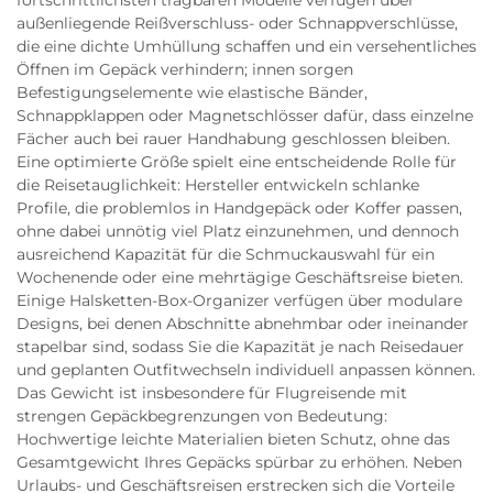
fortschrittlichsten tragbaren Modelle verfügen über
außenliegende Reißverschluss- oder Schnappverschlüsse,
die eine dichte Umhüllung schaffen und ein versehentliches
Öffnen im Gepäck verhindern; innen sorgen
Befestigungselemente wie elastische Bänder,
Schnappklappen oder Magnetschlösser dafür, dass einzelne
Fächer auch bei rauer Handhabung geschlossen bleiben.
Eine optimierte Größe spielt eine entscheidende Rolle für
die Reisetauglichkeit: Hersteller entwickeln schlanke
Profile, die problemlos in Handgepäck oder Koffer passen,
ohne dabei unnötig viel Platz einzunehmen, und dennoch
ausreichend Kapazität für die Schmuckauswahl für ein
Wochenende oder eine mehrtägige Geschäftsreise bieten.
Einige Halsketten-Box-Organizer verfügen über modulare
Designs, bei denen Abschnitte abnehmbar oder ineinander
stapelbar sind, sodass Sie die Kapazität je nach Reisedauer
und geplanten Outfitwechseln individuell anpassen können.
Das Gewicht ist insbesondere für Flugreisende mit
strengen Gepäckbegrenzungen von Bedeutung:
Hochwertige leichte Materialien bieten Schutz, ohne das
Gesamtgewicht Ihres Gepäcks spürbar zu erhöhen. Neben
Urlaubs- und Geschäftsreisen erstrecken sich die Vorteile