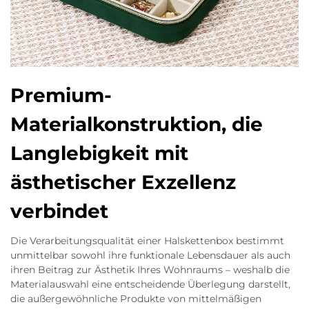
Premium-
Materialkonstruktion, die
Langlebigkeit mit
ästhetischer Exzellenz
verbindet
Die Verarbeitungsqualität einer Halskettenbox bestimmt
unmittelbar sowohl ihre funktionale Lebensdauer als auch
ihren Beitrag zur Ästhetik Ihres Wohnraums – weshalb die
Materialauswahl eine entscheidende Überlegung darstellt,
die außergewöhnliche Produkte von mittelmäßigen