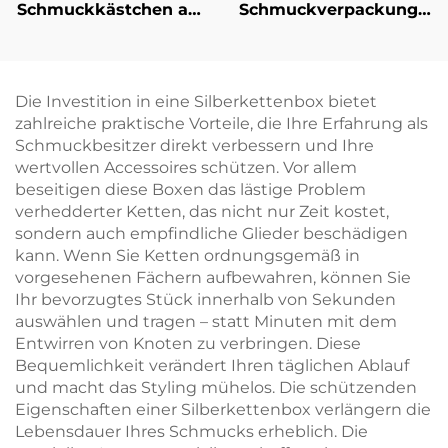
Schmuckkästchen aus
Schmuckverpackungsse
steifem Karton mit
mit individuellem
individuellem Logo im
Logo: Schachtel für
Schubladen-Stil –
Halskette, Ring und
Schmuckaufbewahrungsbox
Ohrringe mit
Die Investition in eine Silberkettenbox bietet
mit Bandgriff zur
Papiertüte –
zahlreiche praktische Vorteile, die Ihre Erfahrung als
Verpackung von
Großhandel,
Schmuckbesitzer direkt verbessern und Ihre
Halskette und Ring
personalisiertes
wertvollen Accessoires schützen. Vor allem
Schmuckverpackungsset
beseitigen diese Boxen das lästige Problem
gebündelt
verhedderter Ketten, das nicht nur Zeit kostet,
sondern auch empfindliche Glieder beschädigen
kann. Wenn Sie Ketten ordnungsgemäß in
vorgesehenen Fächern aufbewahren, können Sie
Ihr bevorzugtes Stück innerhalb von Sekunden
auswählen und tragen – statt Minuten mit dem
Entwirren von Knoten zu verbringen. Diese
Bequemlichkeit verändert Ihren täglichen Ablauf
und macht das Styling mühelos. Die schützenden
Eigenschaften einer Silberkettenbox verlängern die
Lebensdauer Ihres Schmucks erheblich. Die