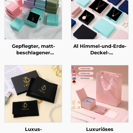
Gepflegter, matt-
A1 Himmel-und-Erde-
beschlagener
Deckel-
zweistufiger
Schmuckverpackungsbo
Schubladentresor aus
für Ringe und
geometrischem
Halsketten –
Karton für eine
kundenspezifische
exklusive
Größe und Form,
Schmuckmarke –
Artpapier-/Karton-
avantgardistische
Material – punktuelle
Identitätsverpackung
Großhandelsverfügbarke
Luxus-
Luxuriöses