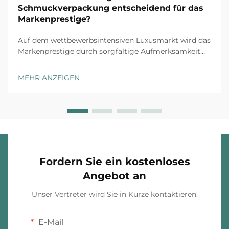
Schmuckverpackung entscheidend für das
Markenprestige?
Auf dem wettbewerbsintensiven Luxusmarkt wird das
Markenprestige durch sorgfältige Aufmerksamkeit
für jeden Kundenkontaktpunkt aufgebaut, und
maßgeschneiderte Schmuckverpackung stellt die
MEHR ANZEIGEN
erste physische Interaktion zwischen Ihrer Marke und
dem Kunden dar. Das Unboxing-Erlebnis ha...
Fordern Sie ein kostenloses
Angebot an
Unser Vertreter wird Sie in Kürze kontaktieren.
E-Mail