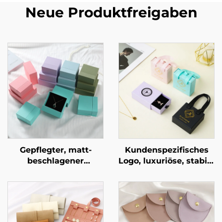
Neue Produktfreigaben
Gepflegter, matt-
Kundenspezifisches
beschlagener
Logo, luxuriöse, stabile
zweistufiger
Pappschmuck-
Schubladentresor aus
Schubladenbox mit
geometrischem
exquisitem Bandgriff
Karton für eine
als Verpackung für
exklusive
Halsketten und Ringe