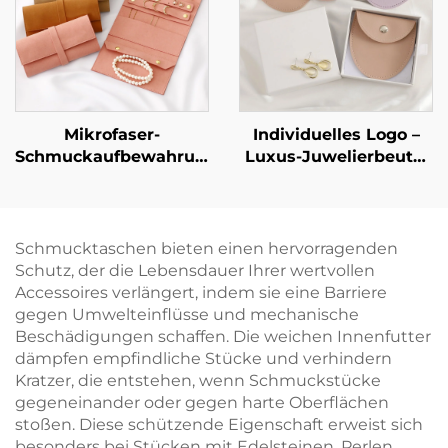
Schmuckmarke –
– markengebundene
avantgardistische
Geschenkbox,
Identitätsverpackung
Großbestellung
Mikrofaser-
Individuelles Logo –
Schmuckaufbewahrungstasche
Luxus-Juwelierbeutel
mit individueller
aus PU-Leder im
Gravur – tragbar,
Umschlag-Stil mit
multifunktional, für
Druckknopfverschluss
Ohrringe, Ringe,
und weichem
Schmucktaschen bieten einen hervorragenden
Halsketten und Uhren
Mikrofaser-Futter zur
Schutz, der die Lebensdauer Ihrer wertvollen
– Aufrolltasche
Aufbewahrung von
Accessoires verlängert, indem sie eine Barriere
Halsketten, Ohrringen
gegen Umwelteinflüsse und mechanische
und Ringen
Beschädigungen schaffen. Die weichen Innenfutter
dämpfen empfindliche Stücke und verhindern
Kratzer, die entstehen, wenn Schmuckstücke
gegeneinander oder gegen harte Oberflächen
stoßen. Diese schützende Eigenschaft erweist sich
besonders bei Stücken mit Edelsteinen, Perlen