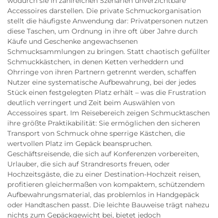
wodurch sie in zahlreichen Szenarien unverzichtbare
Accessoires darstellen. Die private Schmuckorganisation
stellt die häufigste Anwendung dar: Privatpersonen nutzen
diese Taschen, um Ordnung in ihre oft über Jahre durch
Käufe und Geschenke angewachsenen
Schmucksammlungen zu bringen. Statt chaotisch gefüllter
Schmuckkästchen, in denen Ketten verheddern und
Ohrringe von ihren Partnern getrennt werden, schaffen
Nutzer eine systematische Aufbewahrung, bei der jedes
Stück einen festgelegten Platz erhält – was die Frustration
deutlich verringert und Zeit beim Auswählen von
Accessoires spart. Im Reisebereich zeigen Schmucktaschen
ihre größte Praktikabilität: Sie ermöglichen den sicheren
Transport von Schmuck ohne sperrige Kästchen, die
wertvollen Platz im Gepäck beanspruchen.
Geschäftsreisende, die sich auf Konferenzen vorbereiten,
Urlauber, die sich auf Strandresorts freuen, oder
Hochzeitsgäste, die zu einer Destination-Hochzeit reisen,
profitieren gleichermaßen von kompaktem, schützendem
Aufbewahrungsmaterial, das problemlos in Handgepäck
oder Handtaschen passt. Die leichte Bauweise trägt nahezu
nichts zum Gepäckgewicht bei, bietet jedoch