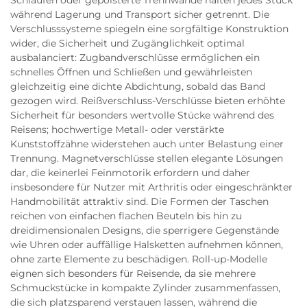
Schlaufen oder gepolsterte Trennwände halten jedes Stück
während Lagerung und Transport sicher getrennt. Die
Verschlusssysteme spiegeln eine sorgfältige Konstruktion
wider, die Sicherheit und Zugänglichkeit optimal
ausbalanciert: Zugbandverschlüsse ermöglichen ein
schnelles Öffnen und Schließen und gewährleisten
gleichzeitig eine dichte Abdichtung, sobald das Band
gezogen wird. Reißverschluss-Verschlüsse bieten erhöhte
Sicherheit für besonders wertvolle Stücke während des
Reisens; hochwertige Metall- oder verstärkte
Kunststoffzähne widerstehen auch unter Belastung einer
Trennung. Magnetverschlüsse stellen elegante Lösungen
dar, die keinerlei Feinmotorik erfordern und daher
insbesondere für Nutzer mit Arthritis oder eingeschränkter
Handmobilität attraktiv sind. Die Formen der Taschen
reichen von einfachen flachen Beuteln bis hin zu
dreidimensionalen Designs, die sperrigere Gegenstände
wie Uhren oder auffällige Halsketten aufnehmen können,
ohne zarte Elemente zu beschädigen. Roll-up-Modelle
eignen sich besonders für Reisende, da sie mehrere
Schmuckstücke in kompakte Zylinder zusammenfassen,
die sich platzsparend verstauen lassen, während die