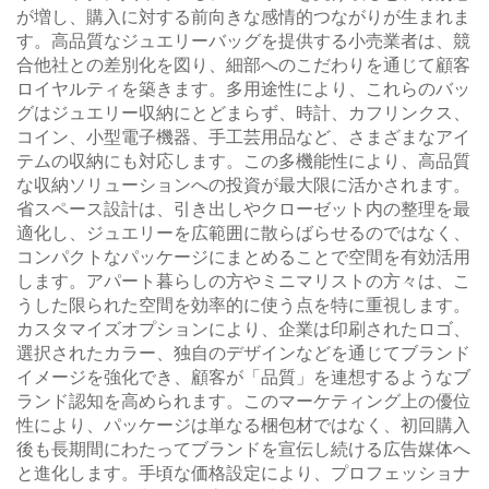
が増し、購入に対する前向きな感情的つながりが生まれま
す。高品質なジュエリーバッグを提供する小売業者は、競
合他社との差別化を図り、細部へのこだわりを通じて顧客
ロイヤルティを築きます。多用途性により、これらのバッ
グはジュエリー収納にとどまらず、時計、カフリンクス、
コイン、小型電子機器、手工芸用品など、さまざまなアイ
テムの収納にも対応します。この多機能性により、高品質
な収納ソリューションへの投資が最大限に活かされます。
省スペース設計は、引き出しやクローゼット内の整理を最
適化し、ジュエリーを広範囲に散らばらせるのではなく、
コンパクトなパッケージにまとめることで空間を有効活用
します。アパート暮らしの方やミニマリストの方々は、こ
うした限られた空間を効率的に使う点を特に重視します。
カスタマイズオプションにより、企業は印刷されたロゴ、
選択されたカラー、独自のデザインなどを通じてブランド
イメージを強化でき、顧客が「品質」を連想するようなブ
ランド認知を高められます。このマーケティング上の優位
性により、パッケージは単なる梱包材ではなく、初回購入
後も長期間にわたってブランドを宣伝し続ける広告媒体へ
と進化します。手頃な価格設定により、プロフェッショナ