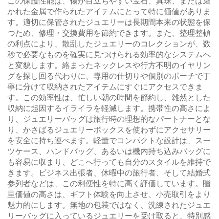
この保護性能は、傷が目立ちやすい宝石、真珠、または磨
かれた金属で作られたアイテムにとって特に価値がありま
す。適切に保管されたジュエリーは長期間本来の状態を保
つため、修理・交換費用を節約できます。また、整理整頓
の利点により、散乱したジュエリーのコレクションが、数
秒で必要なものを確実に見つけられる効率的なシステムへ
と変貌します。絡まったネックレスや行方不明のイヤリン
グを探し回る代わりに、専用の仕切りや個別のポーチで丁
寧に分けて収納されたアイテムにすぐにアクセスできま
す。この効率性は、忙しい朝の時間を節約し、雑然とした
収納に起因するイライラを軽減します。携帯性の高さによ
り、ジュエリーバッグは旅行時の理想的なパートナーとな
り、かさばるジュエリーボックスを使わずにアクセサリー
を安全に持ち運べます。軽量でコンパクトな設計は、スー
ツケース、ハンドバッグ、あるいは機内持ち込みバッグに
も容易に収まり、どこへ行っても自分のスタイルを維持で
きます。ビジネス出張者、休暇中の旅行者、そして結婚式
参列者などは、この利便性を特に高く評価しています。贈
呈価値の高さは、ギフト体験を向上させ、小売取引をより
魅力的にします。無地の包装ではなく、洗練されたジュエ
リーバッグに入っているジュエリーを受け取ると、特別感