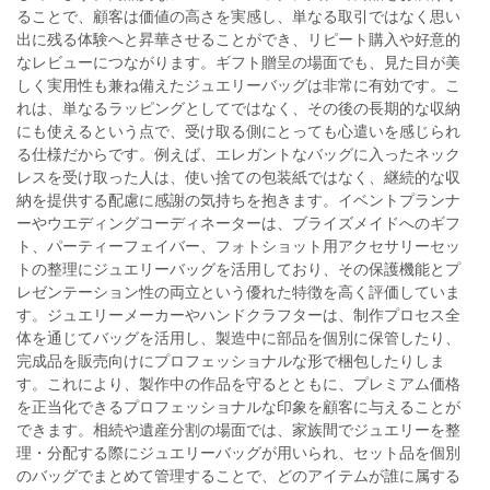
ることで、顧客は価値の高さを実感し、単なる取引ではなく思い
出に残る体験へと昇華させることができ、リピート購入や好意的
なレビューにつながります。ギフト贈呈の場面でも、見た目が美
しく実用性も兼ね備えたジュエリーバッグは非常に有効です。こ
れは、単なるラッピングとしてではなく、その後の長期的な収納
にも使えるという点で、受け取る側にとっても心遣いを感じられ
る仕様だからです。例えば、エレガントなバッグに入ったネック
レスを受け取った人は、使い捨ての包装紙ではなく、継続的な収
納を提供する配慮に感謝の気持ちを抱きます。イベントプランナ
ーやウエディングコーディネーターは、ブライズメイドへのギフ
ト、パーティーフェイバー、フォトショット用アクセサリーセッ
トの整理にジュエリーバッグを活用しており、その保護機能とプ
レゼンテーション性の両立という優れた特徴を高く評価していま
す。ジュエリーメーカーやハンドクラフターは、制作プロセス全
体を通じてバッグを活用し、製造中に部品を個別に保管したり、
完成品を販売向けにプロフェッショナルな形で梱包したりしま
す。これにより、製作中の作品を守るとともに、プレミアム価格
を正当化できるプロフェッショナルな印象を顧客に与えることが
できます。相続や遺産分割の場面では、家族間でジュエリーを整
理・分配する際にジュエリーバッグが用いられ、セット品を個別
のバッグでまとめて管理することで、どのアイテムが誰に属する