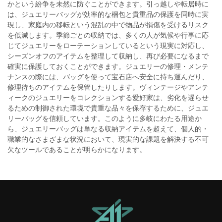
かという紛争を未然に防ぐことができます。引っ越しや転居時に
は、ジュエリーバッグが効率的な梱包と貴重品の保護を同時に実
現し、家庭内の移転という混乱の中で物品が損傷を受けるリスク
を低減します。季節ごとの収納では、多くの人が気候や行事に応
じてジュエリーをローテーションしているという現実に対応し、
シーズンオフのアイテムを整理して収納し、再び必要になるまで
確実に保護しておくことができます。ジュエリーの修理・メンテ
ナンスの際には、バッグを使って宝石店へ安全に持ち運んだり、
修理待ちのアイテムを保管したりします。ヴィンテージやアンテ
ィークのジュエリーをコレクションする愛好家は、劣化を遅らせ
るための制御された環境で貴重な品々を保存するために、ジュエ
リーバッグを信頼しています。このように多岐にわたる用途か
ら、ジュエリーバッグは単なる収納アイテムを超えて、個人的・
職業的なさまざまな状況において、現実的な課題を解決する不可
欠なツールであることが明らかになります。