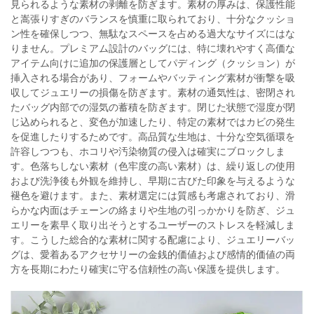
見られるような素材の剥離を防ぎます。素材の厚みは、保護性能
と嵩張りすぎのバランスを慎重に取られており、十分なクッショ
ン性を確保しつつ、無駄なスペースを占める過大なサイズにはな
りません。プレミアム設計のバッグには、特に壊れやすく高価な
アイテム向けに追加の保護層としてパディング（クッション）が
挿入される場合があり、フォームやバッティング素材が衝撃を吸
収してジュエリーの損傷を防ぎます。素材の通気性は、密閉され
たバッグ内部での湿気の蓄積を防ぎます。閉じた状態で湿度が閉
じ込められると、変色が加速したり、特定の素材ではカビの発生
を促進したりするためです。高品質な生地は、十分な空気循環を
許容しつつも、ホコリや汚染物質の侵入は確実にブロックしま
す。色落ちしない素材（色牢度の高い素材）は、繰り返しの使用
および洗浄後も外観を維持し、早期に古びた印象を与えるような
褪色を避けます。また、素材選定には質感も考慮されており、滑
らかな内面はチェーンの絡まりや生地の引っかかりを防ぎ、ジュ
エリーを素早く取り出そうとするユーザーのストレスを軽減しま
す。こうした総合的な素材に関する配慮により、ジュエリーバッ
グは、愛着あるアクセサリーの金銭的価値および感情的価値の両
方を長期にわたり確実に守る信頼性の高い保護を提供します。