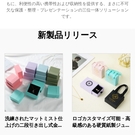
もに、利便性の高い携帯性および収納性を提供する、まさに不可
欠な保護・整理・プレゼンテーションの三位一体ソリューション
です。
新製品リリース
洗練されたマットミスト仕
ロゴカスタマイズ可能・高
上げの二段引き出し式金庫
級感のある硬質紙製ジュエ
型幾何学模様紙板ケース／
リードロワーボックス（ネ