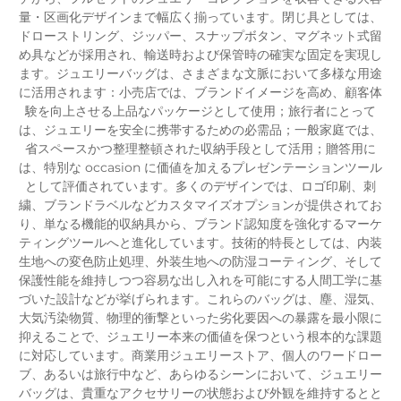
量・区画化デザインまで幅広く揃っています。閉じ具としては、
ドローストリング、ジッパー、スナップボタン、マグネット式留
め具などが採用され、輸送時および保管時の確実な固定を実現し
ます。ジュエリーバッグは、さまざまな文脈において多様な用途
に活用されます：小売店では、ブランドイメージを高め、顧客体
験を向上させる上品なパッケージとして使用；旅行者にとって
は、ジュエリーを安全に携帯するための必需品；一般家庭では、
省スペースかつ整理整頓された収納手段として活用；贈答用に
は、特別な occasion に価値を加えるプレゼンテーションツール
として評価されています。多くのデザインでは、ロゴ印刷、刺
繍、ブランドラベルなどカスタマイズオプションが提供されてお
り、単なる機能的収納具から、ブランド認知度を強化するマーケ
ティングツールへと進化しています。技術的特長としては、内装
生地への変色防止処理、外装生地への防湿コーティング、そして
保護性能を維持しつつ容易な出し入れを可能にする人間工学に基
づいた設計などが挙げられます。これらのバッグは、塵、湿気、
大気汚染物質、物理的衝撃といった劣化要因への暴露を最小限に
抑えることで、ジュエリー本来の価値を保つという根本的な課題
に対応しています。商業用ジュエリーストア、個人のワードロー
ブ、あるいは旅行中など、あらゆるシーンにおいて、ジュエリー
バッグは、貴重なアクセサリーの状態および外観を維持するとと