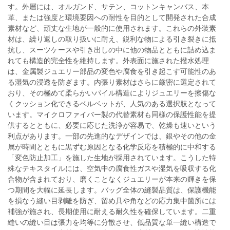
す。外層には、オルガンド、サテン、コットンキャンバス、本
革、または強度と環境要因への耐性を目的として開発された合成
素材など、頑丈な生地が一般的に使用されます。これらの外装素
材は、繰り返しの取り扱いに耐え、鋭利な物による引き裂きに抵
抗し、スーツケースや引き出しの中に他の物品とともに詰め込ま
れても構造的完全性を維持します。外表面に施された撥水処理
は、金属製ジュエリー部品の変色や腐食を引き起こす可能性のあ
る湿気の浸透を防ぎます。内張り素材はさらに厳密に選定されて
おり、その極めて柔らかいパイル構造によりジュエリーを擦傷な
くクッション化できるベルベットが、人気のある選択肢となって
います。マイクロファイバー製の代替素材も同様の保護性能を提
供するとともに、必要に応じた洗浄が容易で、乾燥も速いという
利点があります。一部の先進的なデザインでは、銀やその他の金
属が時間とともに黒ずむ原因となる化学反応を積極的に中和する
「変色防止加工」を施した生地が採用されています。こうした特
殊なテキスタイルには、空気中の腐食性ガスや湿気を吸収する化
合物が含まれており、磨くことなくジュエリーが本来の輝きを保
つ期間を大幅に延長します。バッグ全体の縫製品質は、保護機能
を損なう縫い目剥離を防ぎ、留め具や角などの応力集中箇所には
補強が施され、長期使用に耐える耐久性を確保しています。二重
縫いの縫い目は張力を均等に分散させ、低品質な単一縫い構造で