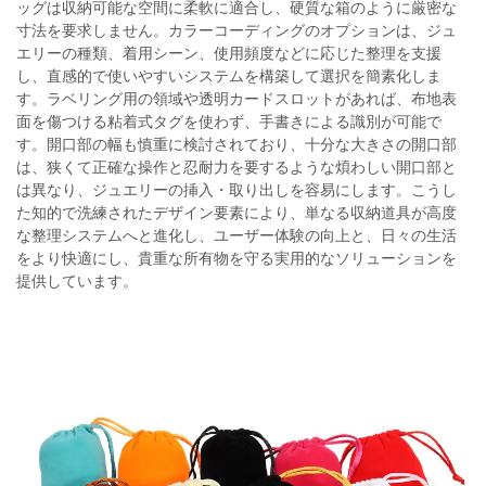
ッグは収納可能な空間に柔軟に適合し、硬質な箱のように厳密な
寸法を要求しません。カラーコーディングのオプションは、ジュ
エリーの種類、着用シーン、使用頻度などに応じた整理を支援
し、直感的で使いやすいシステムを構築して選択を簡素化しま
す。ラベリング用の領域や透明カードスロットがあれば、布地表
面を傷つける粘着式タグを使わず、手書きによる識別が可能で
す。開口部の幅も慎重に検討されており、十分な大きさの開口部
は、狭くて正確な操作と忍耐力を要するような煩わしい開口部と
は異なり、ジュエリーの挿入・取り出しを容易にします。こうし
た知的で洗練されたデザイン要素により、単なる収納道具が高度
な整理システムへと進化し、ユーザー体験の向上と、日々の生活
をより快適にし、貴重な所有物を守る実用的なソリューションを
提供しています。