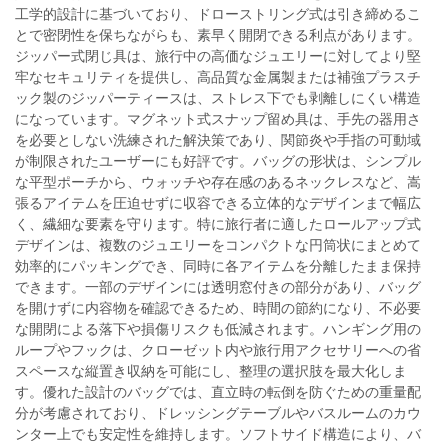
工学的設計に基づいており、ドローストリング式は引き締めるこ
とで密閉性を保ちながらも、素早く開閉できる利点があります。
ジッパー式閉じ具は、旅行中の高価なジュエリーに対してより堅
牢なセキュリティを提供し、高品質な金属製または補強プラスチ
ック製のジッパーティースは、ストレス下でも剥離しにくい構造
になっています。マグネット式スナップ留め具は、手先の器用さ
を必要としない洗練された解決策であり、関節炎や手指の可動域
が制限されたユーザーにも好評です。バッグの形状は、シンプル
な平型ポーチから、ウォッチや存在感のあるネックレスなど、嵩
張るアイテムを圧迫せずに収容できる立体的なデザインまで幅広
く、繊細な要素を守ります。特に旅行者に適したロールアップ式
デザインは、複数のジュエリーをコンパクトな円筒状にまとめて
効率的にパッキングでき、同時に各アイテムを分離したまま保持
できます。一部のデザインには透明窓付きの部分があり、バッグ
を開けずに内容物を確認できるため、時間の節約になり、不必要
な開閉による落下や損傷リスクも低減されます。ハンギング用の
ループやフックは、クローゼット内や旅行用アクセサリーへの省
スペースな縦置き収納を可能にし、整理の選択肢を最大化しま
す。優れた設計のバッグでは、直立時の転倒を防ぐための重量配
分が考慮されており、ドレッシングテーブルやバスルームのカウ
ンター上でも安定性を維持します。ソフトサイド構造により、バ