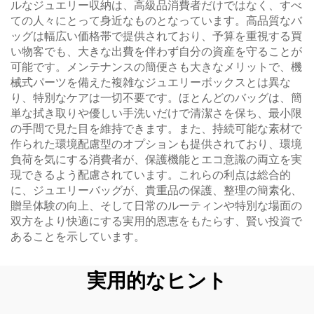
ルなジュエリー収納は、高級品消費者だけではなく、すべ
ての人々にとって身近なものとなっています。高品質なバ
ッグは幅広い価格帯で提供されており、予算を重視する買
い物客でも、大きな出費を伴わず自分の資産を守ることが
可能です。メンテナンスの簡便さも大きなメリットで、機
械式パーツを備えた複雑なジュエリーボックスとは異な
り、特別なケアは一切不要です。ほとんどのバッグは、簡
単な拭き取りや優しい手洗いだけで清潔さを保ち、最小限
の手間で見た目を維持できます。また、持続可能な素材で
作られた環境配慮型のオプションも提供されており、環境
負荷を気にする消費者が、保護機能とエコ意識の両立を実
現できるよう配慮されています。これらの利点は総合的
に、ジュエリーバッグが、貴重品の保護、整理の簡素化、
贈呈体験の向上、そして日常のルーティンや特別な場面の
双方をより快適にする実用的恩恵をもたらす、賢い投資で
あることを示しています。
実用的なヒント