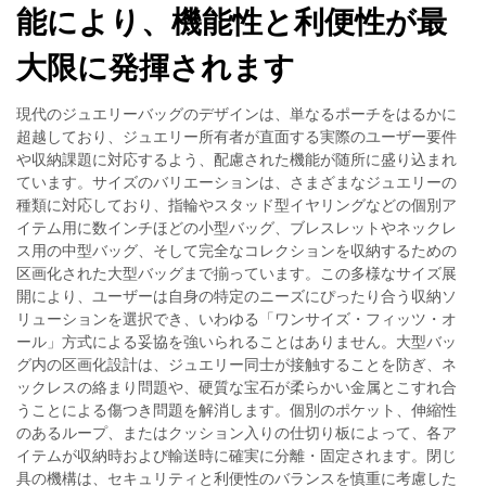
能により、機能性と利便性が最
大限に発揮されます
現代のジュエリーバッグのデザインは、単なるポーチをはるかに
超越しており、ジュエリー所有者が直面する実際のユーザー要件
や収納課題に対応するよう、配慮された機能が随所に盛り込まれ
ています。サイズのバリエーションは、さまざまなジュエリーの
種類に対応しており、指輪やスタッド型イヤリングなどの個別ア
イテム用に数インチほどの小型バッグ、ブレスレットやネックレ
ス用の中型バッグ、そして完全なコレクションを収納するための
区画化された大型バッグまで揃っています。この多様なサイズ展
開により、ユーザーは自身の特定のニーズにぴったり合う収納ソ
リューションを選択でき、いわゆる「ワンサイズ・フィッツ・オ
ール」方式による妥協を強いられることはありません。大型バッ
グ内の区画化設計は、ジュエリー同士が接触することを防ぎ、ネ
ックレスの絡まり問題や、硬質な宝石が柔らかい金属とこすれ合
うことによる傷つき問題を解消します。個別のポケット、伸縮性
のあるループ、またはクッション入りの仕切り板によって、各ア
イテムが収納時および輸送時に確実に分離・固定されます。閉じ
具の機構は、セキュリティと利便性のバランスを慎重に考慮した