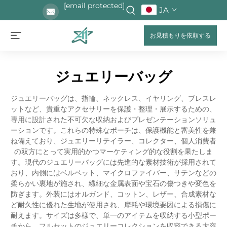
[email protected]
JA
お見積もりを依頼する
ジュエリーバッグ
ジュエリーバッグは、指輪、ネックレス、イヤリング、ブレスレ
ットなど、貴重なアクセサリーを保護・整理・展示するための、
専用に設計された不可欠な収納およびプレゼンテーションソリュ
ーションです。これらの特殊なポーチは、保護機能と審美性を兼
ね備えており、ジュエリーリテイラー、コレクター、個人消費者
の双方にとって実用的かつマーケティング的な役割を果たしま
す。現代のジュエリーバッグには先進的な素材技術が採用されて
おり、内側にはベルベット、マイクロファイバー、サテンなどの
柔らかい裏地が施され、繊細な金属表面や宝石の傷つきや変色を
防ぎます。外装にはオルガンド、コットン、レザー、合成素材な
ど耐久性に優れた生地が使用され、摩耗や環境要因による損傷に
耐えます。サイズは多様で、単一のアイテムを収納する小型ポー
チから、フルセットのジュエリーコレクションを収容できる大容