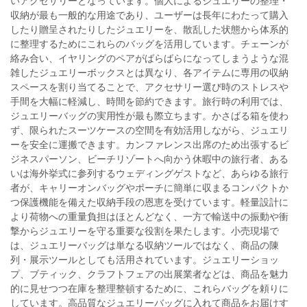
いアクセサリーとなっています。個人によるジュエリーの整理・
収納が最も一般的な用途であり、ユーザーは長年にわたって購入
したり贈呈されたりしたジュエリーを、散乱した状態から体系的
に整理するためにこれらのバッグを活用しています。チェーンが
絡み合い、イヤリングのペアがばらばらになってしまうような混
雑したジュエリーボックスとは異なり、各アイテムに専用の収納
スペースを割り当てることで、アクセサリー選び時のストレスや
手間を大幅に軽減し、時間を節約できます。旅行時の利用では、
ジュエリーバッグの実用性が最も際立ちます。かさばる箱を使わ
ず、限られたスーツケースの空間を有効活用しながら、ジュエリ
ーを安全に運搬できます。カンファレンス出席のため出張するビ
ジネスパーソン、ビーチリゾートへ向かう休暇中の旅行者、ある
いは海外挙式に参列するウェディングゲストなど、あらゆる旅行
者が、キャリーオンバッグやポーチに簡単に収まるコンパクトか
つ保護機能を備えた収納手段の恩恵を受けています。軽量設計に
より荷物への重量負担はほとんどなく、一方で輸送中の振動や衝
撃からジュエリーを守る重要な役割を果たします。小売現場で
は、ジュエリーバッグは単なる収納ツールではなく、商品の陳
列・展示ツールとしても活用されています。ジュエリーショッ
プ、ブティック、クラフトフェアの出展業者などは、商品を魅力
的に見せつつ在庫を整理整頓するために、これらバッグを頼りに
しています。高品質なジュエリーバッグに入れて商品をお届けす