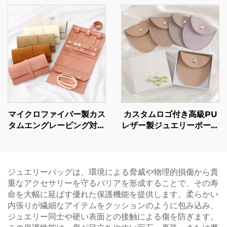
ブランドサイン入りジュエ
ックレス・指輪用／リボン
リーブランド向け先進的ア
取っ手付き／ブランド化ギ
イデンティティボックス
フトボックス／大量注文対
応）
マイクロファイバー製カス
カスタムロゴ付き高級PU
タムエングレービング対応
レザー製ジュエリーポーチ
携帯用多機能ジュエリーバ
（封筒型）｜スナップボタ
ッグ（イヤリング・リン
ン式、柔らかいマイクロフ
グ・ネックレス・ウォッチ
ァイバー内張り付き（ネッ
収納用ロールタイプ）
クレス・イヤリング・リン
ジュエリーバッグは、環境による脅威や物理的損傷から貴
グ収納用）
重なアクセサリーを守るバリアを形成することで、その寿
命を大幅に延ばす優れた保護機能を提供します。柔らかい
内張りが繊細なアイテムをクッションのように包み込み、
ジュエリー同士や硬い表面との接触による傷を防ぎます。