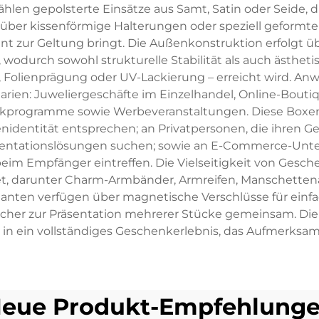
en gepolsterte Einsätze aus Samt, Satin oder Seide, 
n über kissenförmige Halterungen oder speziell geformt
t zur Geltung bringt. Die Außenkonstruktion erfolgt übl
wodurch sowohl strukturelle Stabilität als auch ästhe
 Folienprägung oder UV-Lackierung – erreicht wird. A
rien: Juweliergeschäfte im Einzelhandel, Online-Bouti
ogramme sowie Werbeveranstaltungen. Diese Boxen rich
nidentität entsprechen; an Privatpersonen, die ihren 
sentationslösungen suchen; sowie an E-Commerce-Untern
im Empfänger eintreffen. Die Vielseitigkeit von Gesc
t, darunter Charm-Armbänder, Armreifen, Manschette
rianten verfügen über magnetische Verschlüsse für einfa
ächer zur Präsentation mehrerer Stücke gemeinsam. D
in ein vollständiges Geschenkerlebnis, das Aufmerksamkei
eue Produkt-Empfehlung