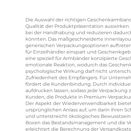
Verpackung für
Schmuck, Ringe,
kun
Die Auswahl der richtigen Geschenkarmband-B
Qualität der Produktpräsentation auswirken
Uhren, Halsketten
Gr
bei der Handhabung und reduzieren dadurch
und Ohrringe mit
Art
könnten. Das maßgeschneiderte Innenlayout h
generischen Verpackungsoptionen auftrete
Logo
Mate
für Einzelhändler einspart und Geschenkgeber
Groß
eine speziell für Armbänder konzipierte Gesc
emotionale Reaktion, wodurch das Geschenk 
psychologische Wirkung darf nicht untersc
Zufriedenheit des Empfängers. Für Unterne
fördert die Kundenbindung. Durch individue
aufdrucken lassen, sodass jede Verpackung z
Kunden, die Produkte in Premium-Verpackunge
Der Aspekt der Wiederverwendbarkeit bietet
ursprünglichen Anlass auf, um darin ihren 
und unterstreicht ökologisches Bewusstsein
Boxen das Bestandsmanagement und die Versa
erleichtert die Berechnung der Versandkoste