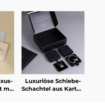
xus-
Luxuriöse Schiebe-
 mit
Schachtel aus Karton
ogo –
für Schmuck mit
ür
individuellem Logo –