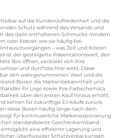
nge
Schublade mit
mit
Bandgriff zur
ittelbar auf die Kundenzufriedenheit und die
ragenden Schutz während des Versands und
Verpackung von
ert des darin enthaltenen Schmucks mindern
te
Halsketten, Ringen,
 oder Kratzer, wie sie häufig bei
 Umtauschvorgängen – was Zeit und Kosten
 im
Ohrringen und
il ist der gesteigerte Präsentationswert, den
Armbändern
te Box öffnen, verstärkt sich ihre
riöser und durchdachter wirkt. Diese
ttelbar den wahrgenommenen Wert und die
armband-Boxen die Markenbekanntheit und
lhändler ihr Logo sowie ihre Farbschemata
tbarkeit über den ersten Kauf hinaus erhöht.
nd kehren für zukünftige Einkäufe zurück.
ren diese Boxen häufig lange nach dem
sorgt für kontinuierliche Markenexponierung
fachen standardisierte Geschenkarmband-
ermöglicht eine effiziente Lagerung und
zlicher, überflüssiger Schutzverpackungen