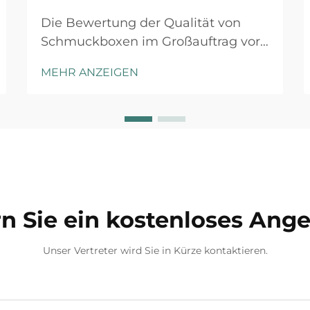
Die Bewertung der Qualität von
Schmuckboxen im Großauftrag vor
Auftragserteilung ist ein
MEHR ANZEIGEN
entscheidender Schritt, der sich
erheblich auf Ihren Markennamen,
die Kundenzufriedenheit und die
Gesamtrentabilität auswirken kann.
Ganz gleich, ob Sie ein
Schmuckhändler, ein Online-
Händler oder eine Marke sind...
n Sie ein kostenloses Ang
Unser Vertreter wird Sie in Kürze kontaktieren.