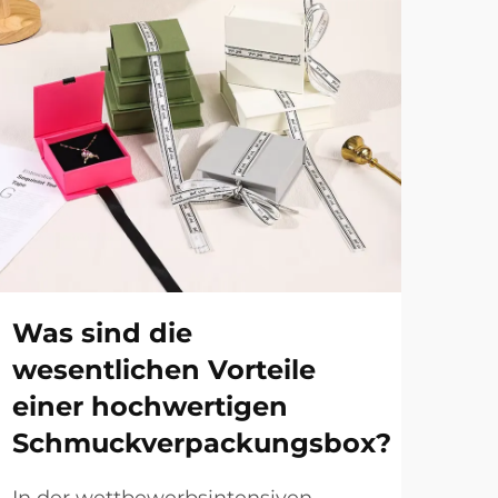
Was sind die
Wa
wesentlichen Vorteile
ma
einer hochwertigen
Sc
Schmuckverpackungsbox?
Pr