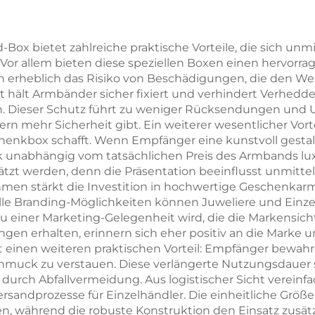
Halsketten –
Halsketten, Ri
denspezifische
und Ohrringe 
ox bietet zahlreiche praktische Vorteile, die sich unm
. Vor allem bieten diese speziellen Boxen einen hervor
öße und Form,
Schublade,
 erheblich das Risiko von Beschädigungen, die den W
papier-/Karton-
personalisier
ält Armbänder sicher fixiert und verhindert Verheddern
n. Dieser Schutz führt zu weniger Rücksendungen und
rial – punktuelle
Geschenkbox
n mehr Sicherheit gibt. Ein weiterer wesentlicher Vorte
handelsverfügbarkeit
Großpack
henkbox schafft. Wenn Empfänger eine kunstvoll gestalte
unabhängig vom tatsächlichen Preis des Armbands luxu
hätzt werden, denn die Präsentation beeinflusst unmi
hmen stärkt die Investition in hochwertige Geschenk
lle Branding-Möglichkeiten können Juweliere und Einze
u einer Marketing-Gelegenheit wird, die die Markensich
n erhalten, erinnern sich eher positiv an die Marke u
 einen weiteren praktischen Vorteil: Empfänger bewah
Schmuck zu verstauen. Diese verlängerte Nutzungsdauer 
 durch Abfallvermeidung. Aus logistischer Sicht verein
ndprozesse für Einzelhändler. Die einheitliche Größe 
n, während die robuste Konstruktion den Einsatz zusät