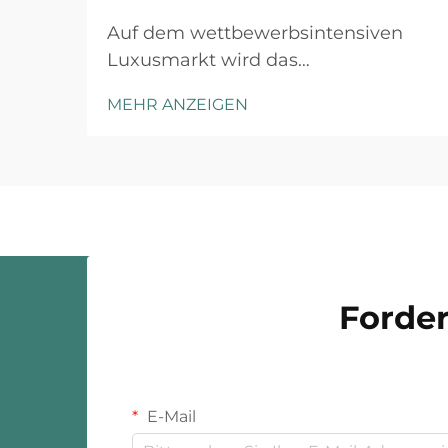
Auf dem wettbewerbsintensiven
Luxusmarkt wird das
Markenprestige durch sorgfältige
MEHR ANZEIGEN
Aufmerksamkeit für jeden
Kundenkontaktpunkt aufgebaut,
und maßgeschneiderte
Schmuckverpackung stellt die erste
physische Interaktion zwischen Ihrer
Marke und dem Kunden dar. Das
Unboxing-Erlebnis ha...
Forder
E-Mail