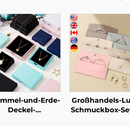
immel-und-Erde-
Großhandels-Lu
Deckel-
Schmuckbox-Set
muckverpackungsbox
individuellem L
für Ringe und
Verpackung f