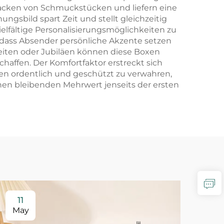
packen von Schmuckstücken und liefern eine
ungsbild spart Zeit und stellt gleichzeitig
elfältige Personalisierungsmöglichkeiten zu
odass Absender persönliche Akzente setzen
eiten oder Jubiläen können diese Boxen
affen. Der Komfortfaktor erstreckt sich
en ordentlich und geschützt zu verwahren,
nen bleibenden Mehrwert jenseits der ersten
11
2
May
Ma