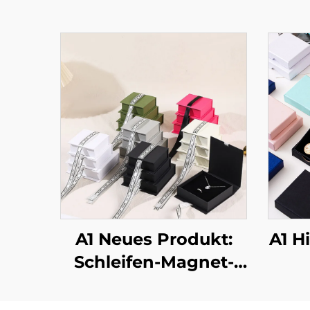
A1 Neues Produkt:
A1 H
Schleifen-Magnet-
Klappschmuckbox –
Sch
luxuriöse