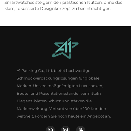
Smartwatches steigern den praktischen Nutzen, ohne das
klare, fokussierte Designkonzept zu beeinträchtigen.
A1 Packing Co., Ltd. bietet hochwertige
Schmuckverpackungslösungen für globale
Marken. Unsere maßgefertigten Luxusboxen,
Beutel und Präsentationsständer vermitteln
Eleganz, bieten Schutz und stärken die
Markenwirkung. Vertraut von über 100 Kunden
weltweit. Fordern Sie noch heute ein Angebot an.