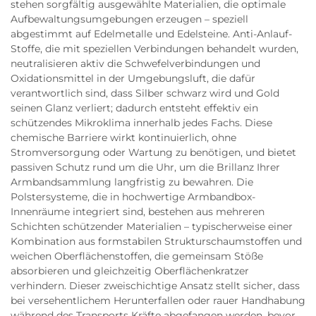
stehen sorgfältig ausgewählte Materialien, die optimale
Aufbewaltungsumgebungen erzeugen – speziell
abgestimmt auf Edelmetalle und Edelsteine. Anti-Anlauf-
Stoffe, die mit speziellen Verbindungen behandelt wurden,
neutralisieren aktiv die Schwefelverbindungen und
Oxidationsmittel in der Umgebungsluft, die dafür
verantwortlich sind, dass Silber schwarz wird und Gold
seinen Glanz verliert; dadurch entsteht effektiv ein
schützendes Mikroklima innerhalb jedes Fachs. Diese
chemische Barriere wirkt kontinuierlich, ohne
Stromversorgung oder Wartung zu benötigen, und bietet
passiven Schutz rund um die Uhr, um die Brillanz Ihrer
Armbandsammlung langfristig zu bewahren. Die
Polstersysteme, die in hochwertige Armbandbox-
Innenräume integriert sind, bestehen aus mehreren
Schichten schützender Materialien – typischerweise einer
Kombination aus formstabilen Strukturschaumstoffen und
weichen Oberflächenstoffen, die gemeinsam Stöße
absorbieren und gleichzeitig Oberflächenkratzer
verhindern. Dieser zweischichtige Ansatz stellt sicher, dass
bei versehentlichem Herunterfallen oder rauer Handhabung
während des Transports Kräfte abgefangen werden, bevor