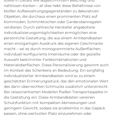
sowie in Details wie abgestimmtem Beschlag und
nahtlosen Kanten – all dies hebt diese Behältnisse von
bloßen Aufbewahrungsgegenständen zu dekorativen
Objekten, die durchaus einen prominenten Platz auf
Kommoden, Schminktischen oder Garderobenregalen
verdienen. Durch zahlreiche Hersteller angebotene
Individualisierungsmöglichkeiten ermöglichen eine
persönliche Gestaltung, die aus einem Armbandkasten
einen einzigartigen Ausdruck des eigenen Geschmacks
macht – sei es durch monogrammierte Außenflächen,
individuell konfigurierte Innenräume oder die gezielte
Auswahl bestimmter Farbkombinationen und
Materialoberflächen. Diese Personalisierung gewinnt auch
im Kontext des Schenkens an Bedeutung: Ein sorgfältig
individualisierter Armbandkasten wird so zu einem
geschätzten Erinnerungsstück, das den emotionalen Wert
des darin überreichten Schmucks zusätzlich unterstreicht.
Bei reiseorientierten Modellen fließen Transportaspekte in
die Gestaltung ein: Diese Armbandkästen vereinen
Schutzfunktion mit kompakten Abmessungen und
geringem Gewicht, sodass sie problemlos in das Gepäck
passen, ohne wertvollen Platz einzunehmen oder