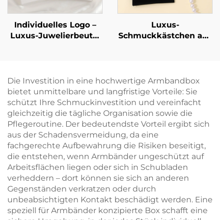
Individuelles Logo –
Luxus-
Luxus-Juwelierbeutel
Schmuckkästchen aus
aus PU-Leder im
steifem Karton mit
Umschlag-Stil mit
individuellem Logo im
Druckknopfverschluss
Schubladen-Stil –
und weichem
Schmuckaufbewahrung
Die Investition in eine hochwertige Armbandbox
Mikrofaser-Futter zur
mit Bandgriff zur
bietet unmittelbare und langfristige Vorteile: Sie
Aufbewahrung von
Verpackung von
schützt Ihre Schmuckinvestition und vereinfacht
Halsketten, Ohrringen
Halskette und Ring
gleichzeitig die tägliche Organisation sowie die
und Ringen
Pflegeroutine. Der bedeutendste Vorteil ergibt sich
aus der Schadensvermeidung, da eine
fachgerechte Aufbewahrung die Risiken beseitigt,
die entstehen, wenn Armbänder ungeschützt auf
Arbeitsflächen liegen oder sich in Schubladen
verheddern – dort können sie sich an anderen
Gegenständen verkratzen oder durch
unbeabsichtigten Kontakt beschädigt werden. Eine
speziell für Armbänder konzipierte Box schafft eine