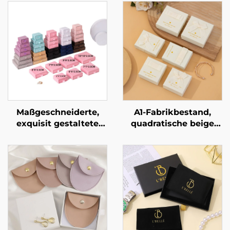
Maßgeschneiderte,
A1-Fabrikbestand,
exquisit gestaltete
quadratische beige
Schubladen-Kommode
Schleifen-
mit Signatur-Design –
Schmuckverpackungsbo
starre
für Ringe, Ohrringe,
Kartonverpackung für
Halsketten und
Schmuckornamente,
Armbänder,
exklusive Artefakt-Box
Geschenkbox,
für Schmuck,
Großhandel
Halsketten und Ringe