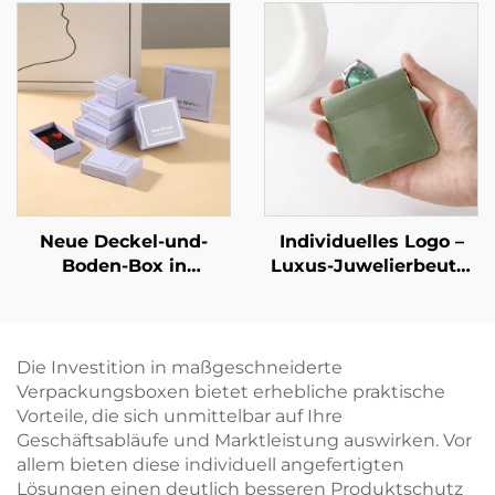
luxuriöse Verpackung
Schubladentresor aus
für Schmuck, Ringe,
geometrischem
Uhren, Halsketten und
Karton für eine
Ohrringe mit Logo
exklusive
Schmuckmarke –
avantgardistische
Identitätsverpackung
Neue Deckel-und-
Individuelles Logo –
Boden-Box in
Luxus-Juwelierbeutel
lavendellila,
aus PU-Leder im
rechteckig, schlichtes
Quetsch-Stil als
Muster –
Münzbeutel mit
Schmuckverpackungsbox
federbelasteter
Die Investition in maßgeschneiderte
für Ringe und
Metallöffnung sowie
Verpackungsboxen bietet erhebliche praktische
Halsketten
Lippenstift-Organizer-
Vorteile, die sich unmittelbar auf Ihre
Tasche für die
Geschäftsabläufe und Marktleistung auswirken. Vor
Verpackung von
allem bieten diese individuell angefertigten
Schmuck
Lösungen einen deutlich besseren Produktschutz