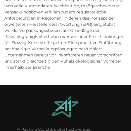
wertvolle Kundendaten. Nachhaltige, maßgeschneiderte
Verpackungsboxen erfüllen zudem regulatorische
Anforderungen in Regionen, in denen das Konzept der
erweiterten Herstellerverantwortung (EPR) eingeführt
wurde, Verpackungssteuern auf Grundlage der
Recyclingfähigkeit erhoben werden oder Einschränkungen
für Einweg-Kunststoffe gelten. Eine proaktive Einführung
nachhaltiger Verpackungslösungen positioniert
Unternehmen bereits vor Inkrafttreten neuer Vorschriften
und stärkt gleichzeitig den Ruf als ökologischer Vorreiter
innerhalb der Branche.
A1 Packing Co., Ltd. bietet hochwertige