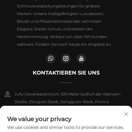
Schmuckverpackungslösungen für globale
Marken. Unsere maßgefertigten Luxusboxen,
Beutel und Präsentationsständer vermitteln
Eleganz, bieten Schutz und stärken die
Markenwirkung. Vertraut von über 100 Kunden
weltweit. Fordern Sie noch heute ein Angebot an.
KONTAKTIEREN SIE UNS
Jufu-Gewerbezentrum, 100 Meter südlich der Wenwen-
Straße, Dengwei-Stadt, Dongguan-Stadt, Provinz
Guangdong, China
We value your privacy
+86-18802602550
We use cookies and similar tools to provide our services.