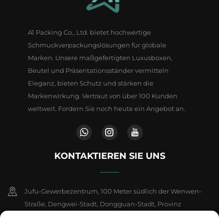
A1 Packing Co., Ltd. bietet hochwertige
Schmuckverpackungslösungen für globale
Marken. Unsere maßgefertigten Luxusboxen,
Beutel und Präsentationsständer vermitteln
Eleganz, bieten Schutz und stärken die
Markenwirkung. Vertraut von über 100 Kunden
weltweit. Fordern Sie noch heute ein Angebot an.
KONTAKTIEREN SIE UNS
Jufu-Gewerbezentrum, 100 Meter südlich der Wenwen-
Straße, Dengwei-Stadt, Dongguan-Stadt, Provinz
Guangdong, China