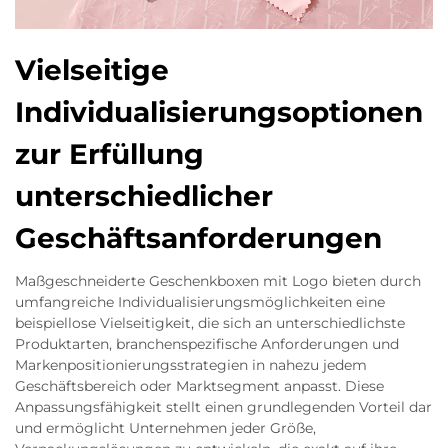
Vielseitige
Individualisierungsoptionen
zur Erfüllung
unterschiedlicher
Geschäftsanforderungen
Maßgeschneiderte Geschenkboxen mit Logo bieten durch
umfangreiche Individualisierungsmöglichkeiten eine
beispiellose Vielseitigkeit, die sich an unterschiedlichste
Produktarten, branchenspezifische Anforderungen und
Markenpositionierungsstrategien in nahezu jedem
Geschäftsbereich oder Marktsegment anpasst. Diese
Anpassungsfähigkeit stellt einen grundlegenden Vorteil dar
und ermöglicht Unternehmen jeder Größe,