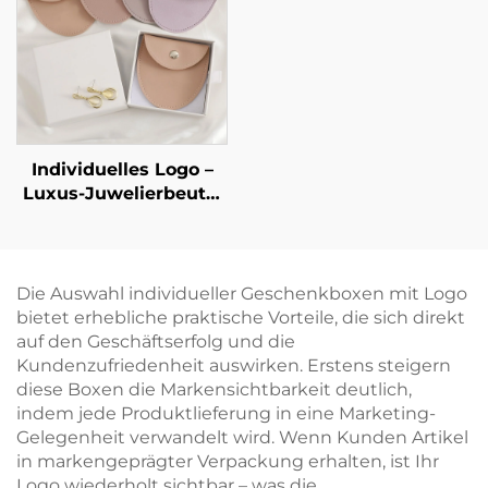
(MOQ);
Metallöffnung sowie
minimalistischer
Lippenstift-Organizer-
Karton-
Tasche für die
Schmuckkasten für
Verpackung von
Geschenke,
Schmuck
Einzelhandelsfertig,
sofort versandbereit
Individuelles Logo –
Luxus-Juwelierbeutel
aus PU-Leder im
Umschlag-Stil mit
Druckknopfverschluss
und weichem
Die Auswahl individueller Geschenkboxen mit Logo
Mikrofaser-Futter zur
bietet erhebliche praktische Vorteile, die sich direkt
Aufbewahrung von
auf den Geschäftserfolg und die
Halsketten, Ohrringen
Kundenzufriedenheit auswirken. Erstens steigern
und Ringen
diese Boxen die Markensichtbarkeit deutlich,
indem jede Produktlieferung in eine Marketing-
Gelegenheit verwandelt wird. Wenn Kunden Artikel
in markengeprägter Verpackung erhalten, ist Ihr
Logo wiederholt sichtbar – was die