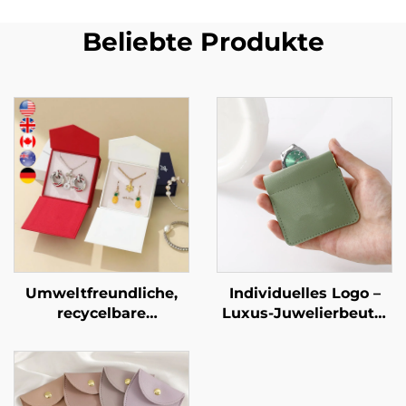
Beliebte Produkte
Umweltfreundliche,
Individuelles Logo –
recycelbare
Luxus-Juwelierbeutel
Halsketten- und
aus PU-Leder im
Ohrring-Verpackung
Quetsch-Stil als
mit kleiner
Münzbeutel mit
Mindestbestellmenge
federbelasteter