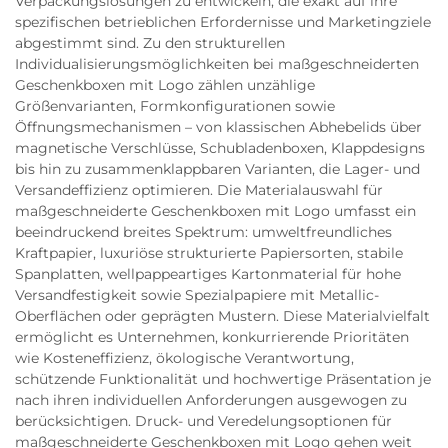
Verpackungslösungen zu entwickeln, die exakt auf ihre
spezifischen betrieblichen Erfordernisse und Marketingziele
abgestimmt sind. Zu den strukturellen
Individualisierungsmöglichkeiten bei maßgeschneiderten
Geschenkboxen mit Logo zählen unzählige
Größenvarianten, Formkonfigurationen sowie
Öffnungsmechanismen – von klassischen Abhebelids über
magnetische Verschlüsse, Schubladenboxen, Klappdesigns
bis hin zu zusammenklappbaren Varianten, die Lager- und
Versandeffizienz optimieren. Die Materialauswahl für
maßgeschneiderte Geschenkboxen mit Logo umfasst ein
beeindruckend breites Spektrum: umweltfreundliches
Kraftpapier, luxuriöse strukturierte Papiersorten, stabile
Spanplatten, wellpappeartiges Kartonmaterial für hohe
Versandfestigkeit sowie Spezialpapiere mit Metallic-
Oberflächen oder geprägten Mustern. Diese Materialvielfalt
ermöglicht es Unternehmen, konkurrierende Prioritäten
wie Kosteneffizienz, ökologische Verantwortung,
schützende Funktionalität und hochwertige Präsentation je
nach ihren individuellen Anforderungen ausgewogen zu
berücksichtigen. Druck- und Veredelungsoptionen für
maßgeschneiderte Geschenkboxen mit Logo gehen weit