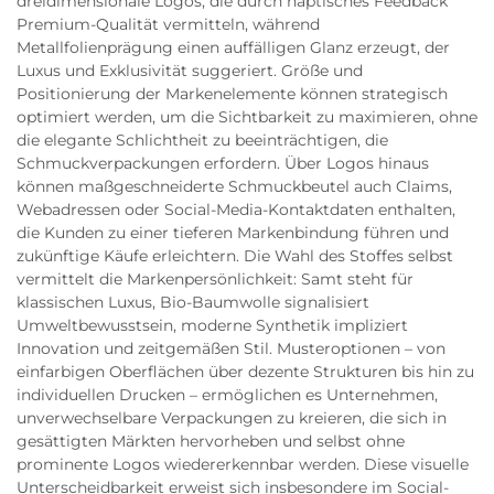
dreidimensionale Logos, die durch haptisches Feedback
Premium-Qualität vermitteln, während
Metallfolienprägung einen auffälligen Glanz erzeugt, der
Luxus und Exklusivität suggeriert. Größe und
Positionierung der Markenelemente können strategisch
optimiert werden, um die Sichtbarkeit zu maximieren, ohne
die elegante Schlichtheit zu beeinträchtigen, die
Schmuckverpackungen erfordern. Über Logos hinaus
können maßgeschneiderte Schmuckbeutel auch Claims,
Webadressen oder Social-Media-Kontaktdaten enthalten,
die Kunden zu einer tieferen Markenbindung führen und
zukünftige Käufe erleichtern. Die Wahl des Stoffes selbst
vermittelt die Markenpersönlichkeit: Samt steht für
klassischen Luxus, Bio-Baumwolle signalisiert
Umweltbewusstsein, moderne Synthetik impliziert
Innovation und zeitgemäßen Stil. Musteroptionen – von
einfarbigen Oberflächen über dezente Strukturen bis hin zu
individuellen Drucken – ermöglichen es Unternehmen,
unverwechselbare Verpackungen zu kreieren, die sich in
gesättigten Märkten hervorheben und selbst ohne
prominente Logos wiedererkennbar werden. Diese visuelle
Unterscheidbarkeit erweist sich insbesondere im Social-