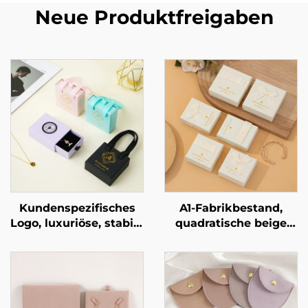
Neue Produktfreigaben
Kundenspezifisches
A1-Fabrikbestand,
Logo, luxuriöse, stabile
quadratische beige
Pappschmuck-
Schleifen-
Schubladenbox mit
Schmuckverpackungsbo
exquisitem Bandgriff
für Ringe, Ohrringe,
als Verpackung für
Halsketten und
Halsketten und Ringe
Armbänder,