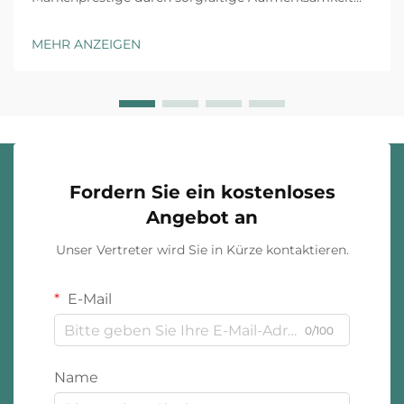
für jeden Kundenkontaktpunkt aufgebaut, und
maßgeschneiderte Schmuckverpackung stellt die
MEHR ANZEIGEN
erste physische Interaktion zwischen Ihrer Marke und
dem Kunden dar. Das Unboxing-Erlebnis ha...
Fordern Sie ein kostenloses
Angebot an
Unser Vertreter wird Sie in Kürze kontaktieren.
E-Mail
0/100
Name