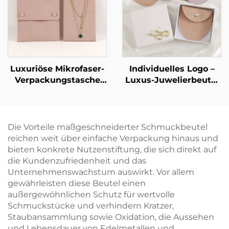
– markengebundene
Geschenkbox,
Geschenkbox,
Großhandel
Großbestellung
Luxuriöse Mikrofaser-
Individuelles Logo –
Verpackungstasche
Luxus-Juwelierbeutel
für Halsketten mit
aus PU-Leder im
stabilisierender
Umschlag-Stil mit
Karton-Einlage –
Druckknopfverschluss
Schmuckbeutel für
und weichem
Die Vorteile maßgeschneiderter Schmuckbeutel
Halsketten und
Mikrofaser-Futter zur
reichen weit über einfache Verpackung hinaus und
Armbänder mit
Aufbewahrung von
bieten konkrete Nutzenstiftung, die sich direkt auf
individuellem Logo
Halsketten, Ohrringen
die Kundenzufriedenheit und das
und Heißprägung
und Ringen
Unternehmenswachstum auswirkt. Vor allem
gewährleisten diese Beutel einen
außergewöhnlichen Schutz für wertvolle
Schmuckstücke und verhindern Kratzer,
Staubansammlung sowie Oxidation, die Aussehen
und Lebensdauer von Edelmetallen und