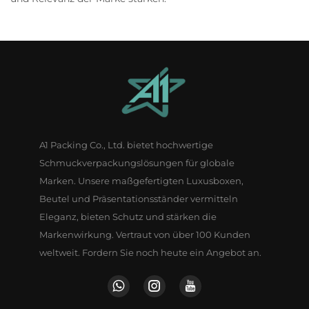
A1 Packing Co., Ltd. bietet hochwertige
Schmuckverpackungslösungen für globale
Marken. Unsere maßgefertigten Luxusboxen,
Beutel und Präsentationsständer vermitteln
Eleganz, bieten Schutz und stärken die
Markenwirkung. Vertraut von über 100 Kunden
weltweit. Fordern Sie noch heute ein Angebot an.