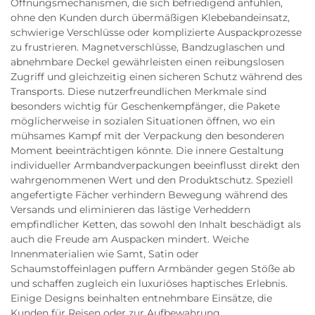
Öffnungsmechanismen, die sich befriedigend anfühlen,
ohne den Kunden durch übermäßigen Klebebandeinsatz,
schwierige Verschlüsse oder komplizierte Auspackprozesse
zu frustrieren. Magnetverschlüsse, Bandzuglaschen und
abnehmbare Deckel gewährleisten einen reibungslosen
Zugriff und gleichzeitig einen sicheren Schutz während des
Transports. Diese nutzerfreundlichen Merkmale sind
besonders wichtig für Geschenkempfänger, die Pakete
möglicherweise in sozialen Situationen öffnen, wo ein
mühsames Kampf mit der Verpackung den besonderen
Moment beeinträchtigen könnte. Die innere Gestaltung
individueller Armbandverpackungen beeinflusst direkt den
wahrgenommenen Wert und den Produktschutz. Speziell
angefertigte Fächer verhindern Bewegung während des
Versands und eliminieren das lästige Verheddern
empfindlicher Ketten, das sowohl den Inhalt beschädigt als
auch die Freude am Auspacken mindert. Weiche
Innenmaterialien wie Samt, Satin oder
Schaumstoffeinlagen puffern Armbänder gegen Stöße ab
und schaffen zugleich ein luxuriöses haptisches Erlebnis.
Einige Designs beinhalten entnehmbare Einsätze, die
Kunden für Reisen oder zur Aufbewahrung