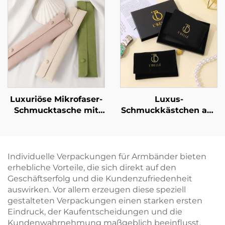
geometrischem
mit kleiner
Karton für eine
Mindestbestellmenge
exklusive
(MOQ);
Schmuckmarke –
minimalistischer
avantgardistische
Karton-
Identitätsverpackung
Schmuckkasten für
Geschenke,
Einzelhandelsfertig,
sofort versandbereit
Luxuriöse Mikrofaser-
Luxus-
Schmucktasche mit
Schmuckkästchen aus
individuellem Logo
steifem Karton mit
und Halskettenclip-
individuellem Logo im
Einsatz – weiche
Schubladen-Stil –
Verpackungstasche
Schmuckaufbewahrung
Individuelle Verpackungen für Armbänder bieten
für Anhänger,
mit Bandgriff zur
erhebliche Vorteile, die sich direkt auf den
antioxidative
Verpackung von
Geschäftserfolg und die Kundenzufriedenheit
Aufbewahrungshülle
Halskette und Ring
auswirken. Vor allem erzeugen diese speziell
gestalteten Verpackungen einen starken ersten
Eindruck, der Kaufentscheidungen und die
Kundenwahrnehmung maßgeblich beeinflusst.