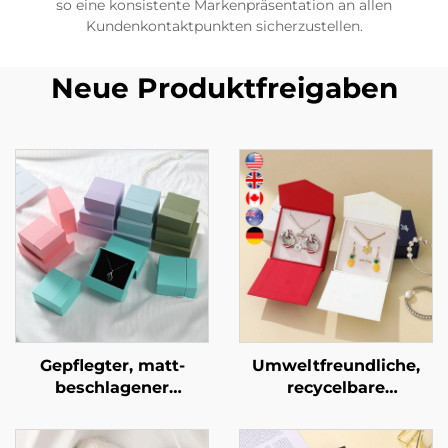
so eine konsistente Markenpräsentation an allen
Kundenkontaktpunkten sicherzustellen.
Neue Produktfreigaben
Gepflegter, matt-
Umweltfreundliche,
beschlagener
recycelbare
zweistufiger
Halsketten- und
Schubladentresor aus
Ohrring-Verpackung