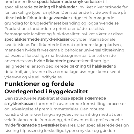
omdanner disse
specialskærmede smykkerkasser
til
specialiserede
pakning til halskæder
, hvilket giver ordnede fag
for forskellige typer smykker. Den strålende hvide overflade på
disse
hvide firkantede gaveæsker
udgør et fremragende
grundlag for brugerdefineret branding og logoanvendelse.
Produktionsstandarderne prioriterer både æstetisk
fremragende kvalitet og funktionalitet, hvilket sikrer, at disse
specialskærmede smykkerkasser
opfylder internationale
kvalitetskrav. Det firkantede format optimerer lagerpladsen,
mens den hvide farveskema bibeholder universel tiltrækning
på tværs af forskellige markedssegmenter. Uanset om de
anvendes som
hvide firkantede gaveæsker
til særlige
lejligheder eller som dedikerede
pakning til halskæder
til
detailmiljøer, leverer disse emballageløsninger konsekvent
ydeevne og visuel indflydelse.
Funktioner og fordele
Overlegenhed i Byggekvalitet
Den strukturelle stabilitet af disse
specialskærmede
smykkerkasser
stammer fra avancerede fremstillingsprocesser
og udvælgelse af premiummaterialer. Den robuste
konstruktion sikrer langvarig ydeevne, samtidig med at den
velafbalancerede fremtoning, der forventes fra professionelle
hvide firkantede gaveæsker
bevares. Den specialiserede design
løsning tilpasser sig forskellige typer smykker og gør dem