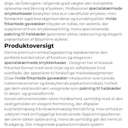
stige, da forbrugere i stigende grad vægter den komplette
oplevelse ved åbning af pakken. Professionel
specialskærmede
smykkerkasser
beskytter ikke kun værdifulde smykker, men
forstærker også brandgenkendelse og kundeloyalitet.
Hvide
firkantede gaveæsker
tilbyder en tidløs, ren æstetik, der
supplerer enhver smykkessamling, mens specialiserede
pakning til halskæder
garanterer sikker opbevaring og elegant
præsentation af følsomme stykker.
Produktoversigt
Denne premium-emballageløsning repræsenterer den
perfekte kombination af funktion og elegance i
specialskærmede smykkerkasser
. Designet har et klassisk
firkantet format med rene linjer og en sofistikeret hvid
overflade, der appellerer til forskellige markedssegmenter.
Disse
hvide firkantede gaveæsker
inkorporerer avancerede
lukkemekanismer og beskyttende papkartonindsats, hvilket
gør dem ekstraordinært velegnede som
pakning til halskæder
til detail- og grossistformål.
Konstruktionsmetoden sikrer holdbarhed, samtidig med at den
vedligeholder en elegant fremtoning, der afspejler
kvalitetsmæssig håndværksmæssig fremstilling. Hver enhed er
udstyret med omhyggeligt konstruerede lågslutningsystemer,
der sikrer sikker opbevaring, mens de samtidig gør det nemt at
få adgang. Det integrerede papkartonindsats-system