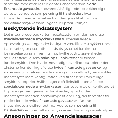
samtidig med at deres elegante udseende som
hvide
firkantede gaveæsker
bevares. Alsådigheden strækker sig til
deres anvendelse som
pakning til halskæder
, hvor
brugerdefinerede indsatser kan designes til at rumme
specifikke smykkessamlinger eller produktlinjer.
Beskyttende indsatssystem
Det integrerede papkartonindsatssystem omdanner disse
specialskærmede smykkerkasser
til specialiserede
opbevaringsløsninger, der beskytter værdifulde smykker under
transport og præsentation. Indsatssystemet forhindrer
bevægelse og sammenfiltning, hvilket gør disse enheder
særligt effektive som
pakning til halskæder
til følsom
kædesmykke. Den hvide indvendige overflade supplerer den
eksterne fremtoning af disse
hvide firkantede gaveæsker
og
sikrer samtidig sikker positionering af forskellige typer smykker.
Indsatssystemets konfiguration kan tilpasses til forskellige
smykkekategorier, hvilket øger alså fleksibiliteten af disse
specialskærmede smykkerkasser
. Uanset om de er konfigureret
til øreringe, hængere eller halskæder, opretholder
indsatssystemet den premiumpositionering, der forventes fra
professionelle
hvide firkantede gaveæsker
. Denne
tilpasningsevne sikrer optimal ydelse som
pakning til
halskæder
i en bred vifte af smykkessamlinger og detailmiljøer.
Ansøgninger og Anvendelsessager