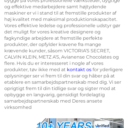
bygge på vores professionelle værksteder, dygtige
og effektive medarbejdere samt højtydende
maskiner er vi i stand til at fremstille produkter af
høj kvalitet med maksimal produktionskapacitet.
Vores effektive ledelse og professionelle udstyr gør
det muligt for vores kreative designere og
fagkyndige arbejdere at fremstille perfekte
produkter, der opfylder kravene fra mange
krævende kunder, såsom VICTORIA’S SECRET,
CALVIN KLEIN, METZ A’S, Avianense Chocolates og
flere. Hvis du er interesseret i nogle af vores
produkter, tøv ikke med at
kontakt os
for yderligere
oplysninger ser vi frem til din svar og håber på at
etablere en samarbejdspartnerskab med dig. Vi ser
oprigtigt frem til din tidlige svar og sigter mod at
opbygge en langvarig, gensidigt fordelagtig
samarbejdspartnerskab med Deres ansete
virksomhed