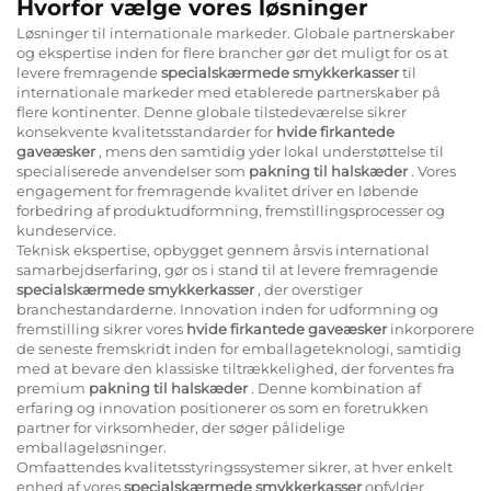
Hvorfor vælge vores løsninger
Løsninger til internationale markeder. Globale partnerskaber
og ekspertise inden for flere brancher gør det muligt for os at
levere fremragende
specialskærmede smykkerkasser
til
internationale markeder med etablerede partnerskaber på
flere kontinenter. Denne globale tilstedeværelse sikrer
konsekvente kvalitetsstandarder for
hvide firkantede
gaveæsker
, mens den samtidig yder lokal understøttelse til
specialiserede anvendelser som
pakning til halskæder
. Vores
engagement for fremragende kvalitet driver en løbende
forbedring af produktudformning, fremstillingsprocesser og
kundeservice.
Teknisk ekspertise, opbygget gennem årsvis international
samarbejdserfaring, gør os i stand til at levere fremragende
specialskærmede smykkerkasser
, der overstiger
branchestandarderne. Innovation inden for udformning og
fremstilling sikrer vores
hvide firkantede gaveæsker
inkorporere
de seneste fremskridt inden for emballageteknologi, samtidig
med at bevare den klassiske tiltrækkelighed, der forventes fra
premium
pakning til halskæder
. Denne kombination af
erfaring og innovation positionerer os som en foretrukken
partner for virksomheder, der søger pålidelige
emballageløsninger.
Omfaattendes kvalitetsstyringssystemer sikrer, at hver enkelt
enhed af vores
specialskærmede smykkerkasser
opfylder