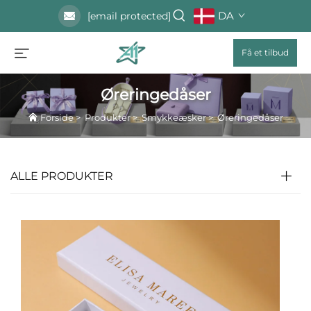
DA
[email protected]
Få et tilbud
Øreringedåser
Forside
>
Produkter
>
Smykkeæsker
>
Øreringedåser
ALLE PRODUKTER