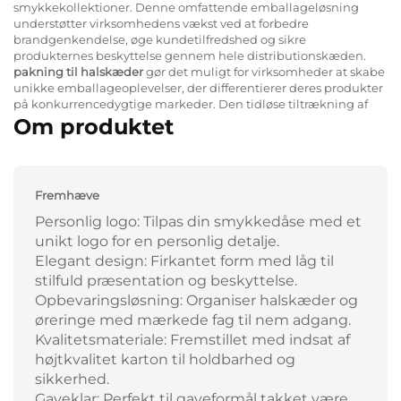
smykkekollektioner. Denne omfattende emballageløsning
understøtter virksomhedens vækst ved at forbedre
brandgenkendelse, øge kundetilfredshed og sikre
produkternes beskyttelse gennem hele distributionskæden.
pakning til halskæder
gør det muligt for virksomheder at skabe
unikke emballageoplevelser, der differentierer deres produkter
på konkurrencedygtige markeder. Den tidløse tiltrækning af
Om produktet
Fremhæve
Personlig logo: Tilpas din smykkedåse med et
unikt logo for en personlig detalje.
Elegant design: Firkantet form med låg til
stilfuld præsentation og beskyttelse.
Opbevaringsløsning: Organiser halskæder og
øreringe med mærkede fag til nem adgang.
Kvalitetsmateriale: Fremstillet med indsat af
højtkvalitet karton til holdbarhed og
sikkerhed.
Gaveklar: Perfekt til gaveformål takket være