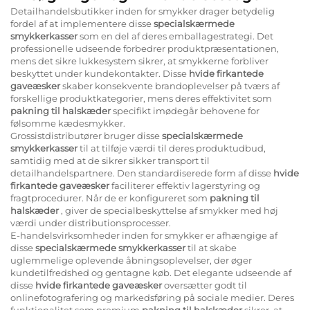
Detailhandelsbutikker inden for smykker drager betydelig
fordel af at implementere disse
specialskærmede
smykkerkasser
som en del af deres emballagestrategi. Det
professionelle udseende forbedrer produktpræsentationen,
mens det sikre lukkesystem sikrer, at smykkerne forbliver
beskyttet under kundekontakter. Disse
hvide firkantede
gaveæsker
skaber konsekvente brandoplevelser på tværs af
forskellige produktkategorier, mens deres effektivitet som
pakning til halskæder
specifikt imødegår behovene for
følsomme kædesmykker.
Grossistdistributører bruger disse
specialskærmede
smykkerkasser
til at tilføje værdi til deres produktudbud,
samtidig med at de sikrer sikker transport til
detailhandelspartnere. Den standardiserede form af disse
hvide
firkantede gaveæsker
faciliterer effektiv lagerstyring og
fragtprocedurer. Når de er konfigureret som
pakning til
halskæder
, giver de specialbeskyttelse af smykker med høj
værdi under distributionsprocesser.
E-handelsvirksomheder inden for smykker er afhængige af
disse
specialskærmede smykkerkasser
til at skabe
uglemmelige oplevende åbningsoplevelser, der øger
kundetilfredshed og gentagne køb. Det elegante udseende af
disse
hvide firkantede gaveæsker
oversætter godt til
onlinefotografering og markedsføring på sociale medier. Deres
funktionalitet som premium
pakning til halskæder
sikrer, at