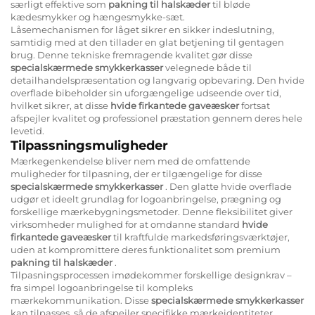
særligt effektive som
pakning til halskæder
til bløde
kædesmykker og hængesmykke-sæt.
Låsemechanismen for låget sikrer en sikker indeslutning,
samtidig med at den tillader en glat betjening til gentagen
brug. Denne tekniske fremragende kvalitet gør disse
specialskærmede smykkerkasser
velegnede både til
detailhandelspræsentation og langvarig opbevaring. Den hvide
overflade bibeholder sin uforgængelige udseende over tid,
hvilket sikrer, at disse
hvide firkantede gaveæsker
fortsat
afspejler kvalitet og professionel præstation gennem deres hele
levetid.
Tilpassningsmuligheder
Mærkegenkendelse bliver nem med de omfattende
muligheder for tilpasning, der er tilgængelige for disse
specialskærmede smykkerkasser
. Den glatte hvide overflade
udgør et ideelt grundlag for logoanbringelse, prægning og
forskellige mærkebygningsmetoder. Denne fleksibilitet giver
virksomheder mulighed for at omdanne standard
hvide
firkantede gaveæsker
til kraftfulde markedsføringsværktøjer,
uden at kompromittere deres funktionalitet som premium
pakning til halskæder
.
Tilpasningsprocessen imødekommer forskellige designkrav –
fra simpel logoanbringelse til kompleks
mærkekommunikation. Disse
specialskærmede smykkerkasser
kan tilpasses, så de afspejler specifikke mærkeidentiteter,