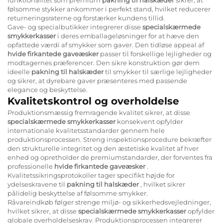
følsomme stykker ankommer i perfekt stand, hvilket reducerer
returneringsraterne og forstærker kundens tillid.
Gave- og specialbutikker integrerer disse
specialskærmede
smykkerkasser
i deres emballageløsninger for at hæve den
opfattede værdi af smykker som gaver. Den tidløse appeal af
hvide firkantede gaveæsker
passer til forskellige lejligheder og
modtagernes præferencer. Den sikre konstruktion gør dem
ideelle
pakning til halskæder
til smykker til særlige lejligheder
og sikrer, at dyrebare gaver præsenteres med passende
elegance og beskyttelse.
Kvalitetskontrol og overholdelse
Produktionsmæssig fremragende kvalitet sikrer, at disse
specialskærmede smykkerkasser
konsekvent opfylder
internationale kvalitetsstandarder gennem hele
produktionsprocessen. Streng inspektionsprocedure bekræfter
den strukturelle integritet og den æstetiske kvalitet af hver
enhed og opretholder de premiumstandarder, der forventes fra
professionelle
hvide firkantede gaveæsker
.
Kvalitetssikringsprotokoller tager specifikt højde for
ydelseskravene til
pakning til halskæder
, hvilket sikrer
pålidelig beskyttelse af følsomme smykker.
Råvareindkøb følger strenge miljø- og sikkerhedsvejledninger,
hvilket sikrer, at disse
specialskærmede smykkerkasser
opfylder
globale overholdelseskrav. Produktionsprocessen integrerer