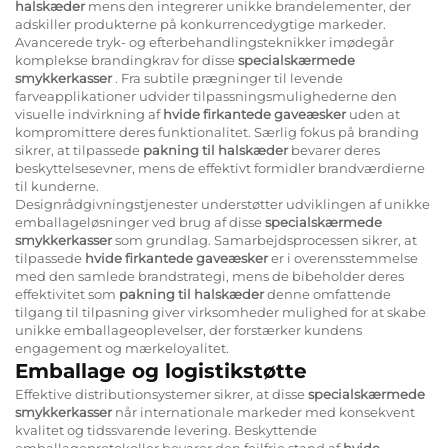
halskæder
mens den integrerer unikke brandelementer, der
adskiller produkterne på konkurrencedygtige markeder.
Avancerede tryk- og efterbehandlingsteknikker imødegår
komplekse brandingkrav for disse
specialskærmede
smykkerkasser
. Fra subtile prægninger til levende
farveapplikationer udvider tilpassningsmulighederne den
visuelle indvirkning af
hvide firkantede gaveæsker
uden at
kompromittere deres funktionalitet. Særlig fokus på branding
sikrer, at tilpassede
pakning til halskæder
bevarer deres
beskyttelsesevner, mens de effektivt formidler brandværdierne
til kunderne.
Designrådgivningstjenester understøtter udviklingen af unikke
emballageløsninger ved brug af disse
specialskærmede
smykkerkasser
som grundlag. Samarbejdsprocessen sikrer, at
tilpassede
hvide firkantede gaveæsker
er i overensstemmelse
med den samlede brandstrategi, mens de bibeholder deres
effektivitet som
pakning til halskæder
denne omfattende
tilgang til tilpasning giver virksomheder mulighed for at skabe
unikke emballageoplevelser, der forstærker kundens
engagement og mærkeloyalitet.
Emballage og logistikstøtte
Effektive distributionsystemer sikrer, at disse
specialskærmede
smykkerkasser
når internationale markeder med konsekvent
kvalitet og tidssvarende levering. Beskyttende
emballageprotokoller bevarer den fejlfrie stand af
hvide