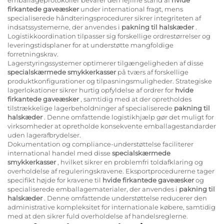
firkantede gaveæsker
under international fragt, mens
specialiserede håndteringsprocedurer sikrer integriteten af
indsatssystemerne, der anvendes i
pakning til halskæder
.
Logistikkoordination tilpasser sig forskellige ordrestørrelser og
leveringstidsplaner for at understøtte mangfoldige
forretningskrav.
Lagerstyringssystemer optimerer tilgængeligheden af disse
specialskærmede smykkerkasser
på tværs af forskellige
produktkonfigurationer og tilpasningsmuligheder. Strategiske
lagerlokationer sikrer hurtig opfyldelse af ordrer for
hvide
firkantede gaveæsker
, samtidig med at der opretholdes
tilstrækkelige lagerbeholdninger af specialiserede
pakning til
halskæder
. Denne omfattende logistikhjælp gør det muligt for
virksomheder at opretholde konsekvente emballagestandarder
uden lagerafbrydelser.
Dokumentation og compliance-understøttelse faciliterer
international handel med disse
specialskærmede
smykkerkasser
, hvilket sikrer en problemfri toldafklaring og
overholdelse af reguleringskravene. Eksportprocedurerne tager
specifikt højde for kravene til
hvide firkantede gaveæsker
og
specialiserede emballagematerialer, der anvendes i
pakning til
halskæder
. Denne omfattende understøttelse reducerer den
administrative kompleksitet for internationale købere, samtidig
med at den sikrer fuld overholdelse af handelsreglerne.