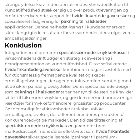
strenge ydelseskrav, inden den afsendes. Vores dedikation til
kundetilfredshed strækker sig ud over produktleveringen og
omfatter vedvarende support for
hvide firkantede gaveæsker
og
specialiseret rådgivning for
pakning til halskæder
applikationer. Denne helhedstilgang til kundepartnerskab
sikrer langsigtede resultater for virksomheder, der vælger vores
emballageløsninger.
Konklusion
Integrationen af premium
specialskærmede smykkerkasser
i
virksomhedens drift udgør en strategisk investering i
brandpræsentation og kundetilfredshed. Disse sofistikerede
hvide firkantede gaveæsker
kombinerer elegant æstetik med
funktionsmæssig fremragende kvalitet og skaber
emballageløsninger, der øger produktværdien, samtidig med
at de sikrer pålidelig beskyttelse. Deres specialiserede design
som
pakning til halskæder
tager hensyn til de særlige krav, der
stilles til følsomme smykker, og gør dem dermed uundværlige
værktøjer for smykkeforhandlere, grossister og producenter.
Gør det muligt for virksomheder at skabe unikke
emballageoplevelser, der differentierer deres produkter på
konkurrencedygtige markeder. Den tidløse tiltrækning af
specialskærmede smykkerkasser
garanterer bred
markedsaccept, mens deres effektivitet som
hvide firkantede
gaveæsker
sikrer specialiserede løsninger til premium-