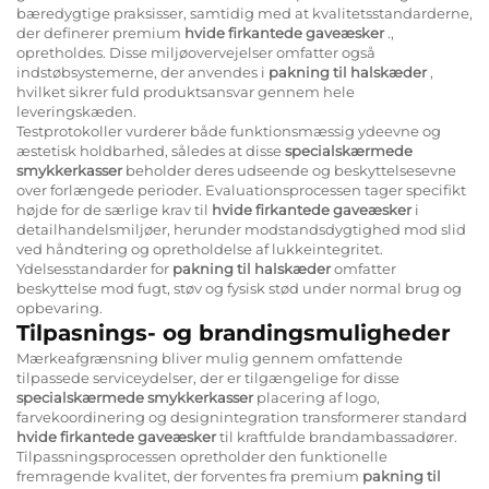
bæredygtige praksisser, samtidig med at kvalitetsstandarderne,
der definerer premium
hvide firkantede gaveæsker
.,
opretholdes. Disse miljøovervejelser omfatter også
indstøbsystemerne, der anvendes i
pakning til halskæder
,
hvilket sikrer fuld produktsansvar gennem hele
leveringskæden.
Testprotokoller vurderer både funktionsmæssig ydeevne og
æstetisk holdbarhed, således at disse
specialskærmede
smykkerkasser
beholder deres udseende og beskyttelsesevne
over forlængede perioder. Evaluationsprocessen tager specifikt
højde for de særlige krav til
hvide firkantede gaveæsker
i
detailhandelsmiljøer, herunder modstandsdygtighed mod slid
ved håndtering og opretholdelse af lukkeintegritet.
Ydelsesstandarder for
pakning til halskæder
omfatter
beskyttelse mod fugt, støv og fysisk stød under normal brug og
opbevaring.
Tilpasnings- og brandingsmuligheder
Mærkeafgrænsning bliver mulig gennem omfattende
tilpassede serviceydelser, der er tilgængelige for disse
specialskærmede smykkerkasser
placering af logo,
farvekoordinering og designintegration transformerer standard
hvide firkantede gaveæsker
til kraftfulde brandambassadører.
Tilpassningsprocessen opretholder den funktionelle
fremragende kvalitet, der forventes fra premium
pakning til