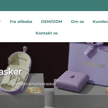
Fra alibaba
OEM/ODM
Om os
Kundec
Kontakt os
asker
er
>
Mikrofiber-smykketasker