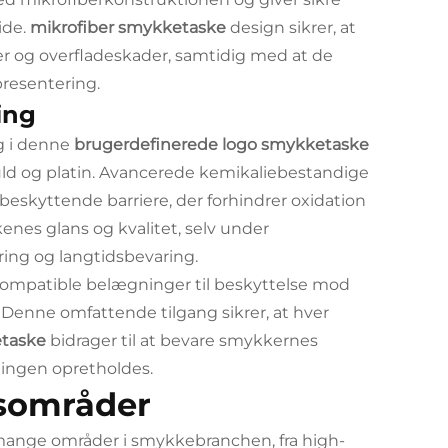
ide.
mikrofiber smykketaske
design sikrer, at
r og overfladeskader, samtidig med at de
presentering.
ing
g i denne
brugerdefinerede logo smykketaske
guld og platin. Avancerede kemikaliebestandige
 beskyttende barriere, der forhindrer oxidation
nes glans og kvalitet, selv under
ring og langtidsbevaring.
mpatible belægninger til beskyttelse mod
Denne omfattende tilgang sikrer, at hver
etaske
bidrager til at bevare smykkernes
ningen opretholdes.
esområder
mange områder i smykkebranchen, fra high-