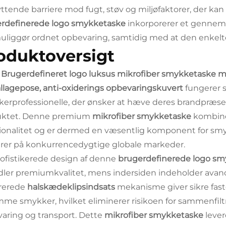
ttende barriere mod fugt, støv og miljøfaktorer, der kan
rdefinerede logo smykketaske
inkorporerer et genne
uliggør ordnet opbevaring, samtidig med at den enkelte
oduktoversigt
s
Brugerdefineret logo luksus mikrofiber smykketaske 
lagepose, anti-oxiderings opbevaringskuvert
fungerer 
erprofessionelle, der ønsker at hæve deres brandpræsen
uktet. Denne premium
mikrofiber smykketaske
kombine
ionalitet og er dermed en væsentlig komponent for smyk
rer på konkurrencedygtige globale markeder.
ofistikerede design af denne
brugerdefinerede logo s
dler premiumkvalitet, mens indersiden indeholder avan
rerede
halskædeklipsindsats
mekanisme giver sikre fa
mme smykker, hvilket eliminerer risikoen for sammenfil
aring og transport. Dette
mikrofiber smykketaske
lever