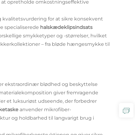
 at opretholde omkostningseffektive
 kvalitetsvurdering for at sikre konsekvent
De specialiserede
halskædeklipsindsats
skellige smykketyper og -størrelser, hvilket
kkerkollektioner – fra bløde hængesmykke til
er ekstraordinær blødhed og beskyttelse
 materialekomposition giver fremragende
er et luksuriøst udseende, der forbedrer
kketaske
anvender mikrofiber-
tur og holdbarhed til langvarigt brug i
ed mikrofiberkonstruktionen og giver sikre