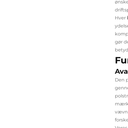
ønske
drifts
Hver
ydels
kompo
gør 
betyd
Fu
Ava
Den 
genne
polst
mærk
vævni
forsk
Vore