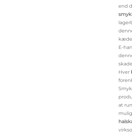
end d
smyk
lager
denne
kædea
E-han
denn
skade
Hver
foren
Smykk
produ
at ru
mulig
halsk
virks