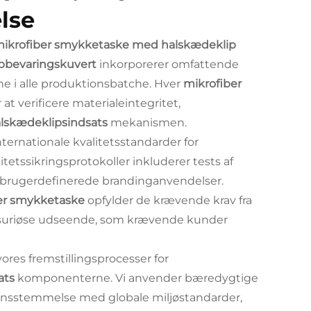
lse
 mikrofiber smykketaske med halskædeklip
opbevaringskuvert
inkorporerer omfattende
ne i alle produktionsbatche. Hver
mikrofiber
t verificere materialeintegritet,
lskædeklipsindsats
mekanismen.
nternationale kvalitetsstandarder for
tetssikringsprotokoller inkluderer tests af
il brugerdefinerede brandinganvendelser.
er smykketaske
opfylder de krævende krav fra
uksuriøse udseende, som krævende kunder
ores fremstillingsprocesser for
ats
komponenterne. Vi anvender bæredygtige
rensstemmelse med globale miljøstandarder,