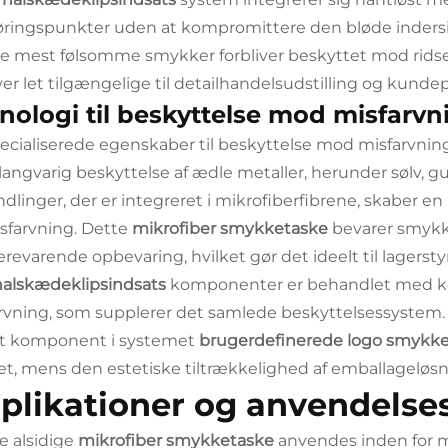
øringspunkter uden at kompromittere den bløde inders
de mest følsomme smykker forbliver beskyttet mod ridse
iver let tilgængelige til detailhandelsudstilling og kunde
nologi til beskyttelse mod misfarvn
ecialiserede egenskaber til beskyttelse mod misfarvnin
 langvarig beskyttelse af ædle metaller, herunder sølv, 
dlinger, der er integreret i mikrofiberfibrene, skaber en
sfarvning. Dette
mikrofiber smykketaske
bevarer smykke
revarende opbevaring, hvilket gør det ideelt til lagersty
halskædeklipsindsats
komponenter er behandlet med ko
rvning, som supplerer det samlede beskyttelsessystem. 
t komponent i systemet
brugerdefinerede logo smykk
tet, mens den estetiske tiltrækkelighed af emballageløs
plikationer og anvendels
 alsidige
mikrofiber smykketaske
anvendes inden for 