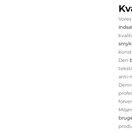
Kv
Vores
indsa
kvali
smyk
konst
Den
tekst
anti-
Denne
profe
forve
Miljø
bruge
produ