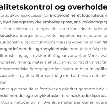
alitetskontrol og overholde
 produktionsprocesser for
Brugerdefineret logo luksus
t, blød hængesmykke emballagepose, anti-oxiderings 
tetskontrolforanstaltninger, der sikrer konsekvent ydeev
ketaske
undergår detaljerede inspektionsprocedurer for a
ruktionskvalitet og funktionsmæssig ydeevne af den
ha
brugerdefinerede logo smykketaske
produktion følger i
ilfremstilling og smykkemballageanvendelser. Vores kvali
mønstervirkning, materialeholdbarhed og trykkvalitet t
 systematiske fremgangsmåde sikrer, at hver
mikrofib
ssionelle smykkedrifter, samtidig med at bevare det l
nter.
mæssig overholdelse forbliver en prioritet gennem hele v
rdefinerede logo smykketaske
med
halskædeklipsinds
ktionsmetoder og miljøvenlige materialer, der er i ove