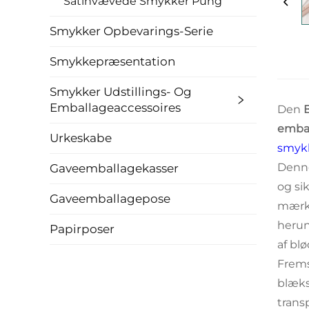
Satinvævede Smykker Pung
Smykker Opbevarings-Serie
Smykkepræsentation
Smykker Udstillings- Og
Emballageaccessoires
Den
embal
Urkeskabe
smyk
Denn
Gaveemballagekasser
og si
Gaveemballagepose
mærk
herun
Papirposer
af bl
Frems
blæks
trans