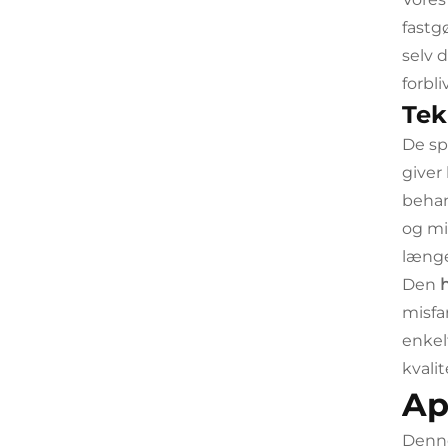
fastg
selv 
forbl
Tek
De sp
giver
behan
og mi
længe
Den
misfa
enkel
kvali
Ap
Denne