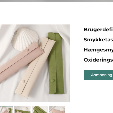
Brugerdefi
Smykketask
Hængesmyk
Oxidering
Anmodning