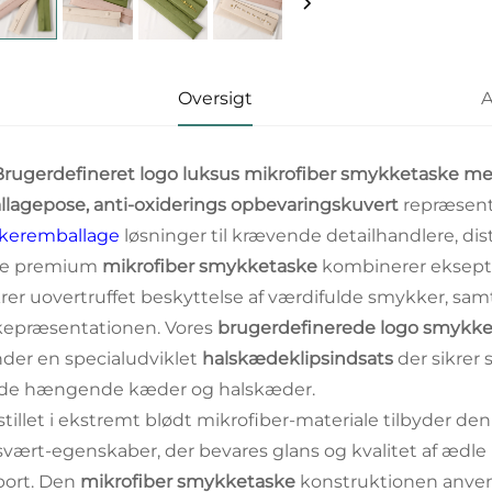
Oversigt
A
Brugerdefineret logo luksus mikrofiber smykketaske m
lagepose, anti-oxiderings opbevaringskuvert
repræsent
keremballage
løsninger til krævende detailhandlere, di
e premium
mikrofiber smykketaske
kombinerer eksepti
krer uovertruffet beskyttelse af værdifulde smykker, sa
epræsentationen. Vores
brugerdefinerede logo smykk
der en specialudviklet
halskædeklipsindsats
der sikrer
øde hængende kæder og halskæder.
tillet i ekstremt blødt mikrofiber-materiale tilbyder d
vært-egenskaber, der bevares glans og kvalitet af ædl
port. Den
mikrofiber smykketaske
konstruktionen anvend