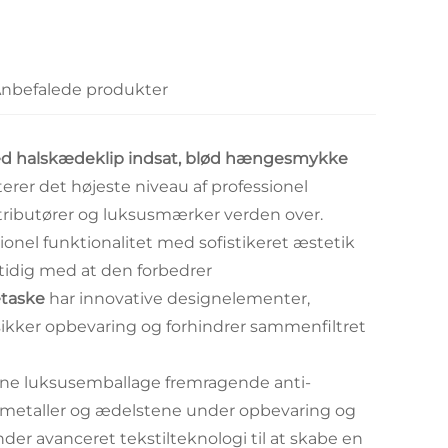
nbefalede produkter
ed halskædeklip indsat, blød hængesmykke
erer det højeste niveau af professionel
stributører og luksusmærker verden over.
onel funktionalitet med sofistikeret æstetik
mtidig med at den forbedrer
etaske
har innovative designelementer,
 sikker opbevaring og forhindrer sammenfiltret
enne luksusemballage fremragende anti-
e metaller og ædelstene under opbevaring og
er avanceret tekstilteknologi til at skabe en