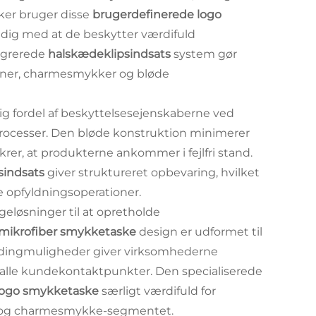
kker bruger disse
brugerdefinerede logo
tidig med at de beskytter værdifuld
egrerede
halskædeklipsindsats
system gør
oner, charmesmykker og bløde
g fordel af beskyttelsesejenskaberne ved
rocesser. Den bløde konstruktion minimerer
er, at produkterne ankommer i fejlfri stand.
sindsats
giver struktureret opbevaring, hvilket
le opfyldningsoperationer.
løsninger til at opretholde
mikrofiber smykketaske
design er udformet til
andingmuligheder giver virksomhederne
 alle kundekontaktpunkter. Den specialiserede
logo smykketaske
særligt værdifuld for
e- og charmesmykke-segmentet.