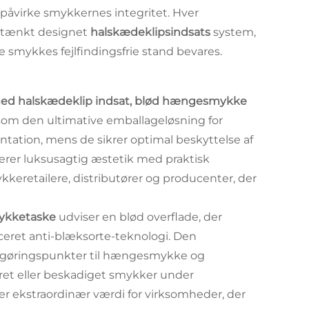
 påvirke smykkernes integritet. Hver
mtænkt designet
halskædeklipsindsats
system,
 smykkes fejlfindingsfrie stand bevares.
med halskædeklip indsat, blød hængesmykke
som den ultimative emballageløsning for
tation, mens de sikrer optimal beskyttelse af
rer luksusagtig æstetik med praktisk
keretailere, distributører og producenter, der
mykketaske
udviser en blød overflade, der
ceret anti-blæksorte-teknologi. Den
stgøringspunkter til hængesmykke og
tret eller beskadiget smykker under
er ekstraordinær værdi for virksomheder, der