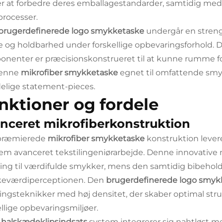
r at forbedre deres emballagestandarder, samtidig med
processer.
brugerdefinerede logo smykketaske
undergår en streng
e og holdbarhed under forskellige opbevaringsforhold. 
nenter er præcisionskonstrueret til at kunne rumme for
denne
mikrofiber smykketaske
egnet til omfattende smy
elige statement-pieces.
nktioner og fordele
nceret mikrofiberkonstruktion
præmierede
mikrofiber smykketaske
konstruktion lever
m avanceret tekstilingeniørarbejde. Denne innovative
ring til værdifulde smykker, mens den samtidig bibehold
eværdiperceptionen. Den
brugerdefinerede logo smy
ngsteknikker med høj densitet, der skaber optimal struk
ellige opbevaringsmiljøer.
s
halskædeklipsindsats
system integrerer sig nahtløst m