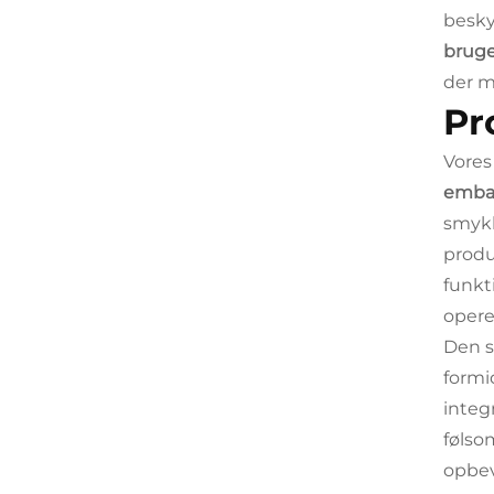
besky
bruge
der m
Pr
Vore
embal
smykk
prod
funkt
opere
Den s
formi
integ
følso
opbev