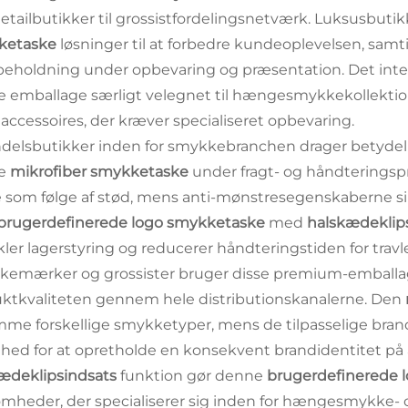
etailbutikker til grossistfordelingsnetværk. Luksusbuti
ketaske
løsninger til at forbedre kundeoplevelsen, sam
beholdning under opbevaring og præsentation. Det int
 emballage særligt velegnet til hængesmykkekollekti
ccessoires, der kræver specialiseret opbevaring.
delsbutikker inden for smykkebranchen drager betydeli
e
mikrofiber smykketaske
under fragt- og håndteringsp
 som følge af stød, mens anti-mønstresegenskaberne sikr
brugerdefinerede logo smykketaske
med
halskædeklip
kler lagerstyring og reducerer håndteringstiden for trav
emærker og grossister bruger disse premium-emballage
ktkvaliteten gennem hele distributionskanalerne. Den
mme forskellige smykketyper, mens de tilpasselige br
hed for at opretholde en konsekvent brandidentitet på
ædeklipsindsats
funktion gør denne
brugerdefinerede 
omheder, der specialiserer sig inden for hængesmykk