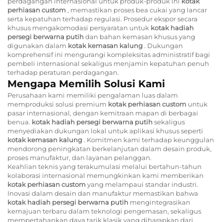
perdagangan internasional untuk produk-produk ini
kotak
perhiasan custom
, memastikan proses bea cukai yang lancar
serta kepatuhan terhadap regulasi. Prosedur ekspor secara
khusus mengakomodasi persyaratan untuk
kotak hadiah
persegi berwarna putih
dan bahan kemasan khusus yang
digunakan dalam
kotak kemasan kalung
. Dukungan
komprehensif ini mengurangi kompleksitas administratif bagi
pembeli internasional sekaligus menjamin kepatuhan penuh
terhadap peraturan perdagangan.
Mengapa Memilih Solusi Kami
Perusahaan kami memiliki pengalaman luas dalam
memproduksi solusi premium
kotak perhiasan custom
untuk
pasar internasional, dengan kemitraan mapan di berbagai
benua.
kotak hadiah persegi berwarna putih
sekaligus
menyediakan dukungan lokal untuk aplikasi khusus seperti
kotak kemasan kalung
. Komitmen kami terhadap keunggulan
mendorong peningkatan berkelanjutan dalam desain produk,
proses manufaktur, dan layanan pelanggan.
Keahlian teknis yang terakumulasi melalui bertahun-tahun
kolaborasi internasional memungkinkan kami memberikan
kotak perhiasan custom
yang melampaui standar industri.
Inovasi dalam desain dan manufaktur memastikan bahwa
kotak hadiah persegi berwarna putih
mengintegrasikan
kemajuan terbaru dalam teknologi pengemasan, sekaligus
mempertahankan daya tarik klasik yang diharapkan dari