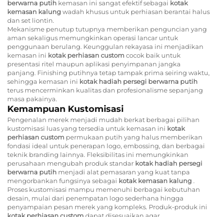
berwarna putih
kemasan ini sangat efektif sebagai
kotak
kemasan kalung
wadah khusus untuk perhiasan berantai halus
dan set liontin.
Mekanisme penutup tutupnya memberikan penguncian yang
aman sekaligus memungkinkan operasi lancar untuk
penggunaan berulang. Keunggulan rekayasa ini menjadikan
kemasan ini
kotak perhiasan custom
cocok baik untuk
presentasi ritel maupun aplikasi penyimpanan jangka
panjang. Finishing putihnya tetap tampak prima seiring waktu,
sehingga kemasan ini
kotak hadiah persegi berwarna putih
terus mencerminkan kualitas dan profesionalisme sepanjang
masa pakainya.
Kemampuan Kustomisasi
Pengenalan merek menjadi mudah berkat berbagai pilihan
kustomisasi luas yang tersedia untuk kemasan ini
kotak
perhiasan custom
permukaan putih yang halus memberikan
fondasi ideal untuk penerapan logo, embossing, dan berbagai
teknik branding lainnya. Fleksibilitas ini memungkinkan
perusahaan mengubah produk standar
kotak hadiah persegi
berwarna putih
menjadi alat pemasaran yang kuat tanpa
mengorbankan fungsinya sebagai
kotak kemasan kalung
.
Proses kustomisasi mampu memenuhi berbagai kebutuhan
desain, mulai dari penempatan logo sederhana hingga
penyampaian pesan merek yang kompleks. Produk-produk ini
kotak perhiasan custom
dapat disesuaikan agar