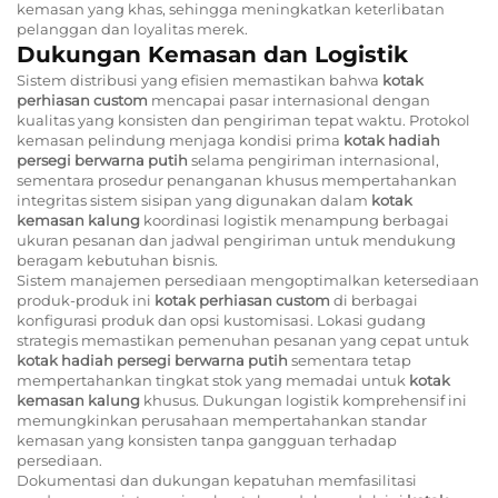
kemasan yang khas, sehingga meningkatkan keterlibatan
pelanggan dan loyalitas merek.
Dukungan Kemasan dan Logistik
Sistem distribusi yang efisien memastikan bahwa
kotak
perhiasan custom
mencapai pasar internasional dengan
kualitas yang konsisten dan pengiriman tepat waktu. Protokol
kemasan pelindung menjaga kondisi prima
kotak hadiah
persegi berwarna putih
selama pengiriman internasional,
sementara prosedur penanganan khusus mempertahankan
integritas sistem sisipan yang digunakan dalam
kotak
kemasan kalung
koordinasi logistik menampung berbagai
ukuran pesanan dan jadwal pengiriman untuk mendukung
beragam kebutuhan bisnis.
Sistem manajemen persediaan mengoptimalkan ketersediaan
produk-produk ini
kotak perhiasan custom
di berbagai
konfigurasi produk dan opsi kustomisasi. Lokasi gudang
strategis memastikan pemenuhan pesanan yang cepat untuk
kotak hadiah persegi berwarna putih
sementara tetap
mempertahankan tingkat stok yang memadai untuk
kotak
kemasan kalung
khusus. Dukungan logistik komprehensif ini
memungkinkan perusahaan mempertahankan standar
kemasan yang konsisten tanpa gangguan terhadap
persediaan.
Dokumentasi dan dukungan kepatuhan memfasilitasi