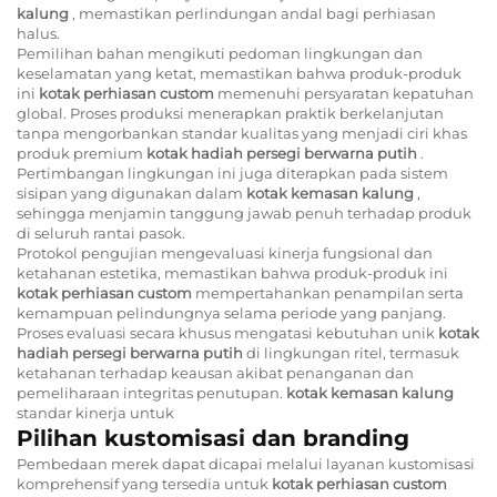
kalung
, memastikan perlindungan andal bagi perhiasan
halus.
Pemilihan bahan mengikuti pedoman lingkungan dan
keselamatan yang ketat, memastikan bahwa produk-produk
ini
kotak perhiasan custom
memenuhi persyaratan kepatuhan
global. Proses produksi menerapkan praktik berkelanjutan
tanpa mengorbankan standar kualitas yang menjadi ciri khas
produk premium
kotak hadiah persegi berwarna putih
.
Pertimbangan lingkungan ini juga diterapkan pada sistem
sisipan yang digunakan dalam
kotak kemasan kalung
,
sehingga menjamin tanggung jawab penuh terhadap produk
di seluruh rantai pasok.
Protokol pengujian mengevaluasi kinerja fungsional dan
ketahanan estetika, memastikan bahwa produk-produk ini
kotak perhiasan custom
mempertahankan penampilan serta
kemampuan pelindungnya selama periode yang panjang.
Proses evaluasi secara khusus mengatasi kebutuhan unik
kotak
hadiah persegi berwarna putih
di lingkungan ritel, termasuk
ketahanan terhadap keausan akibat penanganan dan
pemeliharaan integritas penutupan.
kotak kemasan kalung
standar kinerja untuk
Pilihan kustomisasi dan branding
Pembedaan merek dapat dicapai melalui layanan kustomisasi
komprehensif yang tersedia untuk
kotak perhiasan custom