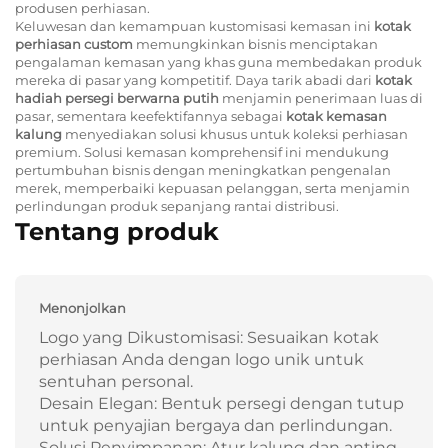
produsen perhiasan.
Keluwesan dan kemampuan kustomisasi kemasan ini
kotak
perhiasan custom
memungkinkan bisnis menciptakan
pengalaman kemasan yang khas guna membedakan produk
mereka di pasar yang kompetitif. Daya tarik abadi dari
kotak
hadiah persegi berwarna putih
menjamin penerimaan luas di
pasar, sementara keefektifannya sebagai
kotak kemasan
kalung
menyediakan solusi khusus untuk koleksi perhiasan
premium. Solusi kemasan komprehensif ini mendukung
pertumbuhan bisnis dengan meningkatkan pengenalan
merek, memperbaiki kepuasan pelanggan, serta menjamin
perlindungan produk sepanjang rantai distribusi.
Tentang produk
Menonjolkan
Logo yang Dikustomisasi: Sesuaikan kotak
perhiasan Anda dengan logo unik untuk
sentuhan personal.
Desain Elegan: Bentuk persegi dengan tutup
untuk penyajian bergaya dan perlindungan.
Solusi Penyimpanan: Atur kalung dan anting-