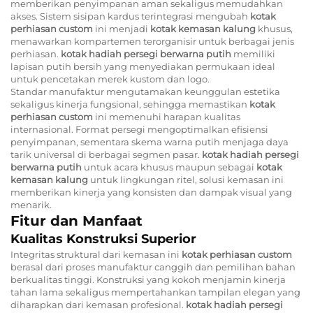
memberikan penyimpanan aman sekaligus memudahkan
akses. Sistem sisipan kardus terintegrasi mengubah
kotak
perhiasan custom
ini menjadi
kotak kemasan kalung
khusus,
menawarkan kompartemen terorganisir untuk berbagai jenis
perhiasan.
kotak hadiah persegi berwarna putih
memiliki
lapisan putih bersih yang menyediakan permukaan ideal
untuk pencetakan merek kustom dan logo.
Standar manufaktur mengutamakan keunggulan estetika
sekaligus kinerja fungsional, sehingga memastikan
kotak
perhiasan custom
ini memenuhi harapan kualitas
internasional. Format persegi mengoptimalkan efisiensi
penyimpanan, sementara skema warna putih menjaga daya
tarik universal di berbagai segmen pasar.
kotak hadiah persegi
berwarna putih
untuk acara khusus maupun sebagai
kotak
kemasan kalung
untuk lingkungan ritel, solusi kemasan ini
memberikan kinerja yang konsisten dan dampak visual yang
menarik.
Fitur dan Manfaat
Kualitas Konstruksi Superior
Integritas struktural dari kemasan ini
kotak perhiasan custom
berasal dari proses manufaktur canggih dan pemilihan bahan
berkualitas tinggi. Konstruksi yang kokoh menjamin kinerja
tahan lama sekaligus mempertahankan tampilan elegan yang
diharapkan dari kemasan profesional.
kotak hadiah persegi