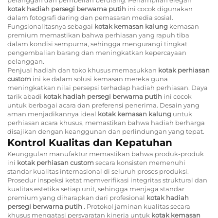
kotak hadiah persegi berwarna putih
ini cocok digunakan
dalam fotografi daring dan pemasaran media sosial.
Fungsionalitasnya sebagai
kotak kemasan kalung
kemasan
premium memastikan bahwa perhiasan yang rapuh tiba
dalam kondisi sempurna, sehingga mengurangi tingkat
pengembalian barang dan meningkatkan kepercayaan
pelanggan.
Penjual hadiah dan toko khusus memasukkan
kotak perhiasan
custom
ini ke dalam solusi kemasan mereka guna
meningkatkan nilai persepsi terhadap hadiah perhiasan. Daya
tarik abadi
kotak hadiah persegi berwarna putih
ini cocok
untuk berbagai acara dan preferensi penerima. Desain yang
aman menjadikannya ideal
kotak kemasan kalung
untuk
perhiasan acara khusus, memastikan bahwa hadiah berharga
disajikan dengan keanggunan dan perlindungan yang tepat.
Kontrol Kualitas dan Kepatuhan
Keunggulan manufaktur memastikan bahwa produk-produk
ini
kotak perhiasan custom
secara konsisten memenuhi
standar kualitas internasional di seluruh proses produksi.
Prosedur inspeksi ketat memverifikasi integritas struktural dan
kualitas estetika setiap unit, sehingga menjaga standar
premium yang diharapkan dari profesional
kotak hadiah
persegi berwarna putih
. Protokol jaminan kualitas secara
khusus mengatasi persyaratan kinerja untuk
kotak kemasan