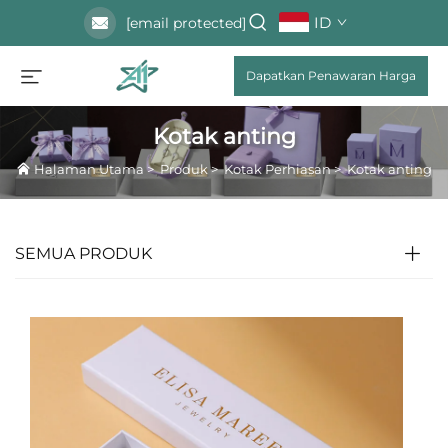
ID
[email protected]
Dapatkan Penawaran Harga
Kotak anting
Halaman Utama
>
Produk
>
Kotak Perhiasan
>
Kotak anting
SEMUA PRODUK