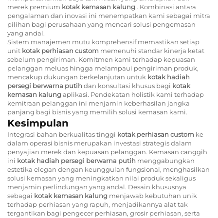
merek premium
kotak kemasan kalung
. Kombinasi antara
pengalaman dan inovasi ini menempatkan kami sebagai mitra
pilihan bagi perusahaan yang mencari solusi pengemasan
yang andal.
Sistem manajemen mutu komprehensif memastikan setiap
unit
kotak perhiasan custom
memenuhi standar kinerja ketat
sebelum pengiriman. Komitmen kami terhadap kepuasan
pelanggan meluas hingga melampaui pengiriman produk,
mencakup dukungan berkelanjutan untuk
kotak hadiah
persegi berwarna putih
dan konsultasi khusus bagi
kotak
kemasan kalung
aplikasi. Pendekatan holistik kami terhadap
kemitraan pelanggan ini menjamin keberhasilan jangka
panjang bagi bisnis yang memilih solusi kemasan kami.
Kesimpulan
Integrasi bahan berkualitas tinggi
kotak perhiasan custom
ke
dalam operasi bisnis merupakan investasi strategis dalam
penyajian merek dan kepuasan pelanggan. Kemasan canggih
ini
kotak hadiah persegi berwarna putih
menggabungkan
estetika elegan dengan keunggulan fungsional, menghasilkan
solusi kemasan yang meningkatkan nilai produk sekaligus
menjamin perlindungan yang andal. Desain khususnya
sebagai
kotak kemasan kalung
menjawab kebutuhan unik
terhadap perhiasan yang rapuh, menjadikannya alat tak
tergantikan bagi pengecer perhiasan, grosir perhiasan, serta