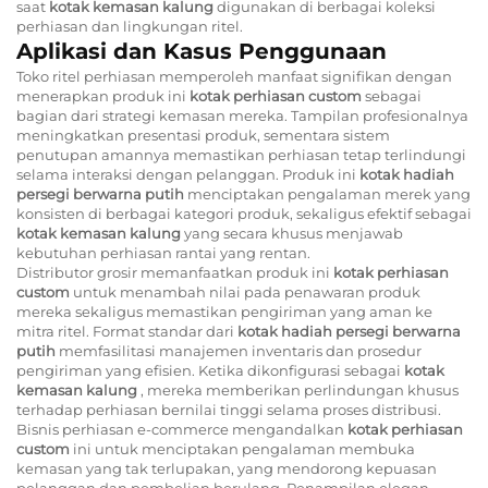
saat
kotak kemasan kalung
digunakan di berbagai koleksi
perhiasan dan lingkungan ritel.
Aplikasi dan Kasus Penggunaan
Toko ritel perhiasan memperoleh manfaat signifikan dengan
menerapkan produk ini
kotak perhiasan custom
sebagai
bagian dari strategi kemasan mereka. Tampilan profesionalnya
meningkatkan presentasi produk, sementara sistem
penutupan amannya memastikan perhiasan tetap terlindungi
selama interaksi dengan pelanggan. Produk ini
kotak hadiah
persegi berwarna putih
menciptakan pengalaman merek yang
konsisten di berbagai kategori produk, sekaligus efektif sebagai
kotak kemasan kalung
yang secara khusus menjawab
kebutuhan perhiasan rantai yang rentan.
Distributor grosir memanfaatkan produk ini
kotak perhiasan
custom
untuk menambah nilai pada penawaran produk
mereka sekaligus memastikan pengiriman yang aman ke
mitra ritel. Format standar dari
kotak hadiah persegi berwarna
putih
memfasilitasi manajemen inventaris dan prosedur
pengiriman yang efisien. Ketika dikonfigurasi sebagai
kotak
kemasan kalung
, mereka memberikan perlindungan khusus
terhadap perhiasan bernilai tinggi selama proses distribusi.
Bisnis perhiasan e-commerce mengandalkan
kotak perhiasan
custom
ini untuk menciptakan pengalaman membuka
kemasan yang tak terlupakan, yang mendorong kepuasan
pelanggan dan pembelian berulang. Penampilan elegan