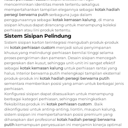
mencerminkan identitas merek tertentu sekaligus
mempertahankan tampilan elegannya sebagai
kotak hadiah
persegi berwarna putih
serbaguna juga dalam
penggunaannya sebagai
kotak kemasan kalung
, di mana
sisipan khusus dapat dirancang untuk menampung koleksi
perhiasan atau lini produk tertentu.
Sistem Sisipan Pelindung
Sistem sisipan karton terintegrasi mengubah produk-produk
ini
kotak perhiasan custom
menjadi solusi penyimpanan
khusus yang melindungi perhiasan bernilai tinggi selama
proses pengiriman dan pameran. Desain sisipan mencegah
pergerakan dan kusut, sehingga unit-unit ini sangat efektif
sebagai
kotak kemasan kalung
untuk perhiasan rantai yang
halus. Interior berwarna putih melengkapi tampilan eksternal
produk-produk ini
kotak hadiah persegi berwarna putih
sementara memberikan posisi yang aman untuk berbagai jenis
perhiasan.
Konfigurasi sisipan dapat disesuaikan untuk menampung
berbagai kategori perhiasan, sehingga meningkatkan
fleksibilitas produk ini
kotak perhiasan custom
. Baik
dikonfigurasi untuk anting-anting, liontin, maupun kalung,
sistem sisipan ini mempertahankan posisi premium yang
diharapkan dari profesional
kotak hadiah persegi berwarna
putih
kemampuan penyesuaian ini menjamin kinerja optimal