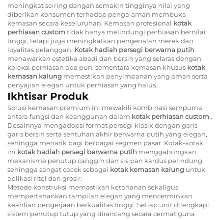
meningkat seiring dengan semakin tingginya nilai yang
diberikan konsumen terhadap pengalaman membuka
kemasan secara keseluruhan. Kemasan profesional
kotak
perhiasan custom
tidak hanya melindungi perhiasan bernilai
tinggi, tetapi juga meningkatkan pengenalan merek dan
loyalitas pelanggan.
Kotak hadiah persegi berwarna putih
menawarkan estetika abadi dan bersih yang selaras dengan
koleksi perhiasan apa pun, sementara kemasan khusus
kotak
kemasan kalung
memastikan penyimpanan yang aman serta
penyajian elegan untuk perhiasan yang halus.
Ikhtisar Produk
Solusi kemasan premium ini mewakili kombinasi sempurna
antara fungsi dan keanggunan dalam
kotak perhiasan custom
.
Desainnya mengadopsi format persegi klasik dengan garis-
garis bersih serta sentuhan akhir berwarna putih yang elegan,
sehingga menarik bagi berbagai segmen pasar. Kotak-kotak
ini
kotak hadiah persegi berwarna putih
menggabungkan
mekanisme penutup canggih dan sisipan kardus pelindung,
sehingga sangat cocok sebagai
kotak kemasan kalung
untuk
aplikasi ritel dan grosir.
Metode konstruksi memastikan ketahanan sekaligus
mempertahankan tampilan elegan yang mencerminkan
keahlian pengerjaan berkualitas tinggi. Setiap unit dilengkapi
sistem penutup tutup yang dirancang secara cermat guna