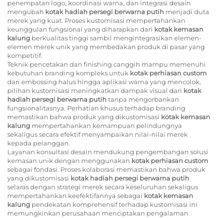
penempatan logo, koordinasi warna, dan integrasi desain
mengubah
kotak hadiah persegi berwarna putih
menjadi duta
merek yang kuat. Proses kustomisasi mempertahankan
keunggulan fungsional yang diharapkan dari
kotak kemasan
kalung
berkualitas tinggi sambil mengintegrasikan elemen-
elemen merek unik yang membedakan produk di pasar yang
kompetitif.
Teknik pencetakan dan finishing canggih mampu memenuhi
kebutuhan branding kompleks untuk
kotak perhiasan custom
dari embossing halus hingga aplikasi warna yang mencolok,
pilihan kustomisasi meningkatkan dampak visual dari
kotak
hadiah persegi berwarna putih
tanpa mengorbankan
fungsionalitasnya. Perhatian khusus terhadap branding
memastikan bahwa produk yang dikustomisasi
kotak kemasan
kalung
mempertahankan kemampuan pelindungnya
sekaligus secara efektif menyampaikan nilai-nilai merek
kepada pelanggan.
Layanan konsultasi desain mendukung pengembangan solusi
kemasan unik dengan menggunakan
kotak perhiasan custom
sebagai fondasi. Proses kolaborasi memastikan bahwa produk
yang dikustomisasi
kotak hadiah persegi berwarna putih
selaras dengan strategi merek secara keseluruhan sekaligus
mempertahankan keefektifannya sebagai
kotak kemasan
kalung
pendekatan komprehensif terhadap kustomisasi ini
memungkinkan perusahaan menciptakan pengalaman