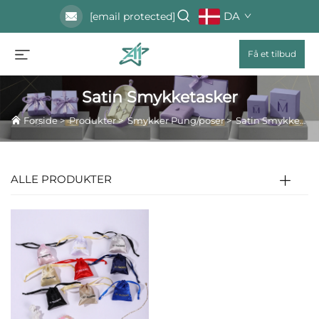
DA
[email protected]
Få et tilbud
Satin Smykketasker
Forside
>
Produkter
>
Smykker Pung/poser
>
Satin Smykketasker
ALLE PRODUKTER