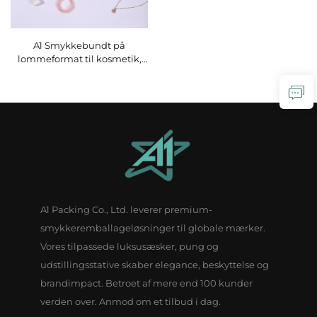
A1 Smykkebundt på
lommeformat til kosmetik,
parykker og ringepakning –
trækkesæk i papir til
smykker, pose med
brugerdefineret logo,
brugerdefineret størrelse og
form
A1 Packing Co., Ltd. leverer premium-
smykkeremballageløsninger til globale mærker.
Vores tilpassede luksusæsker, pung og
udstillingsstative skaber elegance, beskyttelse og
brandimpact. Betroet af mere end 100 kunder
verden over. Anmod om et tilbud i dag.