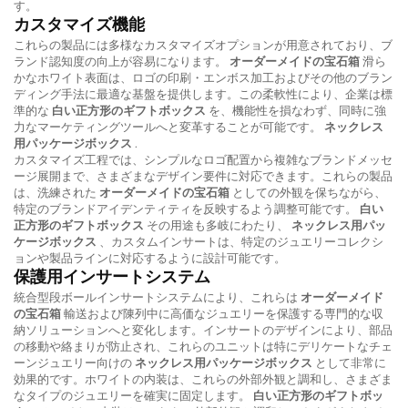
す。
カスタマイズ機能
これらの製品には多様なカスタマイズオプションが用意されており、ブ
ランド認知度の向上が容易になります。
オーダーメイドの宝石箱
滑ら
かなホワイト表面は、ロゴの印刷・エンボス加工およびその他のブラン
ディング手法に最適な基盤を提供します。この柔軟性により、企業は標
準的な
白い正方形のギフトボックス
を、機能性を損なわず、同時に強
力なマーケティングツールへと変革することが可能です。
ネックレス
用パッケージボックス
.
カスタマイズ工程では、シンプルなロゴ配置から複雑なブランドメッセ
ージ展開まで、さまざまなデザイン要件に対応できます。これらの製品
は、洗練された
オーダーメイドの宝石箱
としての外観を保ちながら、
特定のブランドアイデンティティを反映するよう調整可能です。
白い
正方形のギフトボックス
その用途も多岐にわたり、
ネックレス用パッ
ケージボックス
、カスタムインサートは、特定のジュエリーコレクシ
ョンや製品ラインに対応するように設計可能です。
保護用インサートシステム
統合型段ボールインサートシステムにより、これらは
オーダーメイド
の宝石箱
輸送および陳列中に高価なジュエリーを保護する専門的な収
納ソリューションへと変化します。インサートのデザインにより、部品
の移動や絡まりが防止され、これらのユニットは特にデリケートなチェ
ーンジュエリー向けの
ネックレス用パッケージボックス
として非常に
効果的です。ホワイトの内装は、これらの外部外観と調和し、さまざま
なタイプのジュエリーを確実に固定します。
白い正方形のギフトボッ