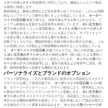
ッケージボックス
の性能要件に対応しており、繊細なジュエリー製品
を確実に保護します。
素材調達は、厳格な環境および安全基準に従って行われ、これらが国際
的なコンプライアンス要件を満たすことを保証しています。
オーダー
メイドの宝石箱
製造工程では、持続可能な手法を取り入れながら、プ
レミアム級製品を定義する品質基準を維持しています。
白い正方形の
ギフトボックス
こうした環境配慮は、
ネックレス用パッケージボック
ス
に使用されるインサートシステムにも及んでおり、サプライチェー
ン全体を通じた製品責任の完全な履行を確保しています。
試験プロトコルでは、機能的性能と外観の耐久性の両方を評価し、これ
らが長期にわたり外観および保護機能を維持することを保証していま
す。
オーダーメイドの宝石箱
評価プロセスでは、特に小売店舗におけ
る
白い正方形のギフトボックス
の独特な要件（取り扱いによる摩耗へ
の耐性や閉鎖機能の維持など）に対応しています。
ネックレス用パッ
ケージボックス
の性能基準には、通常の使用および保管中に湿気、粉
塵、物理的衝撃から保護する機能が含まれます。
パーソナライズとブランドのオプション
ブランド差別化は、これらの製品向けに提供される包括的なカスタマイ
ズサービスを通じて実現可能です。
オーダーメイドの宝石箱
ロゴの配
置、カラーコーディネーション、デザイン統合により、標準的なこれら
の製品が強力なブランドアンバサダーへと変貌します。
白い正方形の
ギフトボックス
カスタマイズプロセスでは、高品質なこれらの製品に
求められる機能的優秀性を維持しつつ、競合市場において製品を際立た
せる独自のブランド要素を組み込みます。
ネックレス用パッケージボ