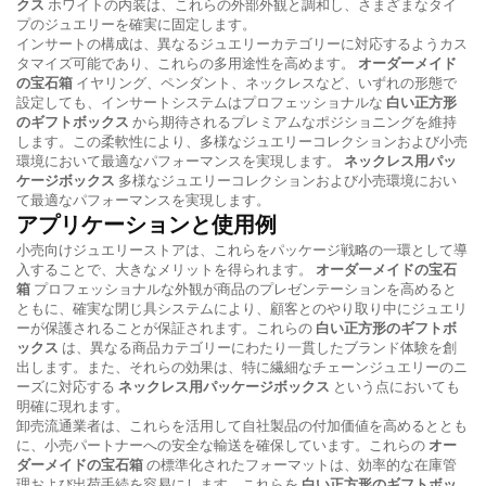
クス
ホワイトの内装は、これらの外部外観と調和し、さまざまなタイ
プのジュエリーを確実に固定します。
インサートの構成は、異なるジュエリーカテゴリーに対応するようカス
タマイズ可能であり、これらの多用途性を高めます。
オーダーメイド
の宝石箱
イヤリング、ペンダント、ネックレスなど、いずれの形態で
設定しても、インサートシステムはプロフェッショナルな
白い正方形
のギフトボックス
から期待されるプレミアムなポジショニングを維持
します。この柔軟性により、多様なジュエリーコレクションおよび小売
環境において最適なパフォーマンスを実現します。
ネックレス用パッ
ケージボックス
多様なジュエリーコレクションおよび小売環境におい
て最適なパフォーマンスを実現します。
アプリケーションと使用例
小売向けジュエリーストアは、これらをパッケージ戦略の一環として導
入することで、大きなメリットを得られます。
オーダーメイドの宝石
箱
プロフェッショナルな外観が商品のプレゼンテーションを高めると
ともに、確実な閉じ具システムにより、顧客とのやり取り中にジュエリ
ーが保護されることが保証されます。これらの
白い正方形のギフトボ
ックス
は、異なる商品カテゴリーにわたり一貫したブランド体験を創
出します。また、それらの効果は、特に繊細なチェーンジュエリーのニ
ーズに対応する
ネックレス用パッケージボックス
という点においても
明確に現れます。
卸売流通業者は、これらを活用して自社製品の付加価値を高めるととも
に、小売パートナーへの安全な輸送を確保しています。これらの
オー
ダーメイドの宝石箱
の標準化されたフォーマットは、効率的な在庫管
理および出荷手続を容易にします。これらを
白い正方形のギフトボッ