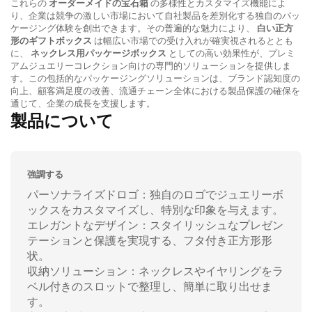
これらの
オーダーメイドの宝石箱
の多様性とカスタマイズ機能によ
り、企業は競争の激しい市場において自社製品を差別化する独自のパッ
ケージング体験を創出できます。その普遍的な魅力により、
白い正方
形のギフトボックス
は幅広い市場での受け入れが確実視されるととも
に、
ネックレス用パッケージボックス
としての高い効果性が、プレミ
アムジュエリーコレクション向けの専門的ソリューションを提供しま
す。この包括的なパッケージングソリューションは、ブランド認知度の
向上、顧客満足度の改善、流通チェーン全体における製品保護の確保を
通じて、企業の成長を支援します。
製品について
強調する
パーソナライズドロゴ：独自のロゴでジュエリーボ
ックスをカスタマイズし、特別な印象を与えます。
エレガントなデザイン：スタイリッシュなプレゼン
テーションと保護を実現する、フタ付き正方形形
状。
収納ソリューション：ネックレスやイヤリングをラ
ベル付きのスロットで整理し、簡単に取り出せま
す。