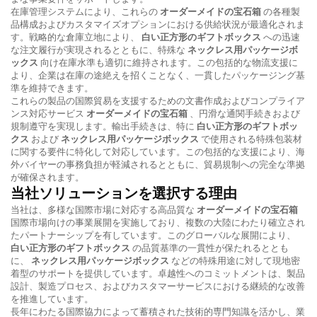
在庫管理システムにより、これらの
オーダーメイドの宝石箱
の各種製
品構成およびカスタマイズオプションにおける供給状況が最適化されま
す。戦略的な倉庫立地により、
白い正方形のギフトボックス
への迅速
な注文履行が実現されるとともに、特殊な
ネックレス用パッケージボ
ックス
向け在庫水準も適切に維持されます。この包括的な物流支援に
より、企業は在庫の途絶えを招くことなく、一貫したパッケージング基
準を維持できます。
これらの製品の国際貿易を支援するための文書作成およびコンプライア
ンス対応サービス
オーダーメイドの宝石箱
、円滑な通関手続きおよび
規制遵守を実現します。輸出手続きは、特に
白い正方形のギフトボッ
クス
および
ネックレス用パッケージボックス
で使用される特殊包装材
に関する要件に特化して対応しています。この包括的な支援により、海
外バイヤーの事務負担が軽減されるとともに、貿易規制への完全な準拠
が確保されます。
当社ソリューションを選択する理由
当社は、多様な国際市場に対応する高品質な
オーダーメイドの宝石箱
国際市場向けの事業展開を実施しており、複数の大陸にわたり確立され
たパートナーシップを有しています。このグローバルな展開により、
白い正方形のギフトボックス
の品質基準の一貫性が保たれるととも
に、
ネックレス用パッケージボックス
などの特殊用途に対して現地密
着型のサポートを提供しています。卓越性へのコミットメントは、製品
設計、製造プロセス、およびカスタマーサービスにおける継続的な改善
を推進しています。
長年にわたる国際協力によって蓄積された技術的専門知識を活かし、業