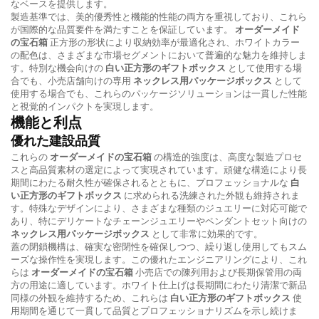
なベースを提供します。
製造基準では、美的優秀性と機能的性能の両方を重視しており、これら
が国際的な品質要件を満たすことを保証しています。
オーダーメイド
の宝石箱
正方形の形状により収納効率が最適化され、ホワイトカラー
の配色は、さまざまな市場セグメントにおいて普遍的な魅力を維持しま
す。特別な機会向けの
白い正方形のギフトボックス
として使用する場
合でも、小売店舗向けの専用
ネックレス用パッケージボックス
として
使用する場合でも、これらのパッケージソリューションは一貫した性能
と視覚的インパクトを実現します。
機能と利点
優れた建設品質
これらの
オーダーメイドの宝石箱
の構造的強度は、高度な製造プロセ
スと高品質素材の選定によって実現されています。頑健な構造により長
期間にわたる耐久性が確保されるとともに、プロフェッショナルな
白
い正方形のギフトボックス
に求められる洗練された外観も維持されま
す。特殊なデザインにより、さまざまな種類のジュエリーに対応可能で
あり、特にデリケートなチェーンジュエリーやペンダントセット向けの
ネックレス用パッケージボックス
として非常に効果的です。
蓋の閉鎖機構は、確実な密閉性を確保しつつ、繰り返し使用してもスム
ーズな操作性を実現します。この優れたエンジニアリングにより、これ
らは
オーダーメイドの宝石箱
小売店での陳列用および長期保管用の両
方の用途に適しています。ホワイト仕上げは長期間にわたり清潔で新品
同様の外観を維持するため、これらは
白い正方形のギフトボックス
使
用期間を通じて一貫して品質とプロフェッショナリズムを示し続けま