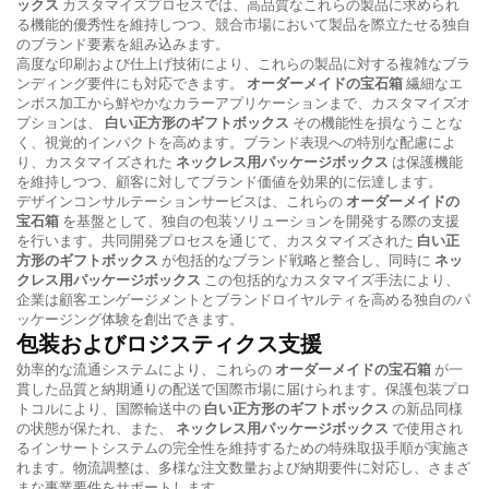
ックス
カスタマイズプロセスでは、高品質なこれらの製品に求められ
る機能的優秀性を維持しつつ、競合市場において製品を際立たせる独自
のブランド要素を組み込みます。
高度な印刷および仕上げ技術により、これらの製品に対する複雑なブラ
ンディング要件にも対応できます。
オーダーメイドの宝石箱
繊細なエ
ンボス加工から鮮やかなカラーアプリケーションまで、カスタマイズオ
プションは、
白い正方形のギフトボックス
その機能性を損なうことな
く、視覚的インパクトを高めます。ブランド表現への特別な配慮によ
り、カスタマイズされた
ネックレス用パッケージボックス
は保護機能
を維持しつつ、顧客に対してブランド価値を効果的に伝達します。
デザインコンサルテーションサービスは、これらの
オーダーメイドの
宝石箱
を基盤として、独自の包装ソリューションを開発する際の支援
を行います。共同開発プロセスを通じて、カスタマイズされた
白い正
方形のギフトボックス
が包括的なブランド戦略と整合し、同時に
ネッ
クレス用パッケージボックス
この包括的なカスタマイズ手法により、
企業は顧客エンゲージメントとブランドロイヤルティを高める独自のパ
ッケージング体験を創出できます。
包装およびロジスティクス支援
効率的な流通システムにより、これらの
オーダーメイドの宝石箱
が一
貫した品質と納期通りの配送で国際市場に届けられます。保護包装プロ
トコルにより、国際輸送中の
白い正方形のギフトボックス
の新品同様
の状態が保たれ、また、
ネックレス用パッケージボックス
で使用され
るインサートシステムの完全性を維持するための特殊取扱手順が実施さ
れます。物流調整は、多様な注文数量および納期要件に対応し、さまざ
まな事業要件をサポートします。