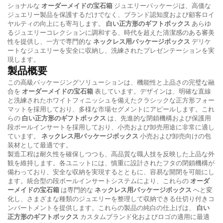
ショナルな
オーダーメイドの宝石箱
ジュエリーパッケージは、高価な
ジュエリー製品を保護するだけでなく、ブランド認知度および顧客ロイ
ヤルティの向上にも寄与します。
白い正方形のギフトボックス
あらゆ
るジュエリーコレクションに調和する、時代を超えた清潔感のある審美
性を提供し、一方で専門的な
ネックレス用パッケージボックス
デリケ
ートなジュエリーを安全に収納し、洗練されたプレゼンテーションを実
現します。
製品概要
この高級パッケージングソリューションは、機能性と上品さの完璧な融
合を
オーダーメイドの宝石箱
表しています。デザインは、明確な直線
と洗練されたホワイトフィニッシュを備えたクラシックな正方形フォー
マットを採用しており、多様な市場セグメントにアピールします。これ
らの
白い正方形のギフトボックス
は、先進的な閉鎖機構および保護用
段ボールインサートを採用しており、小売および卸売用途に非常に適し
ています。
ネックレス用パッケージボックス
小売および卸売向けの包
装材として最適です。
製造工程は耐久性を確保しつつも、高品質な職人技を反映した上品な外
観を維持します。各ユニットには、慎重に設計されたフタの閉鎖機構が
備わっており、安全な収納を実現するとともに、容易な開閉を可能にし
ます。統合型の段ボールインサートシステムにより、これらの
オーダ
ーメイドの宝石箱
は専門的な
ネックレス用パッケージボックス
へと変
化し、さまざまな種類のジュエリーを整理して収納できる仕切り付きコ
ンパートメントを提供します。これらの製品の純白の仕上げは、
白い
正方形のギフトボックス
カスタムブランド化およびロゴの適用に最適