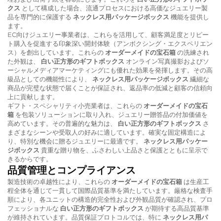
クス
として構成した場合、流通プロセスにおける高価なジュエリー製
品を専門的に保護する
ネックレス用パッケージボックス
機能を提供し
ます。
EC向けジュエリー事業者は、これらを活用して、顧客満足度とリピー
ト購入を促進する印象深い開封体験（アンボクシング・エクスペリエン
ス）を創出しています。これらの
オーダーメイドの宝石箱
の洗練され
た外観は、
白い正方形のギフトボックス
オンライン写真撮影およびソ
ーシャルメディアマーケティングにも優れた効果を発揮します。その高
級品としての機能性により、
ネックレス用パッケージボックス
繊細な
商品が完璧な状態で届くことが保証され、返品率の低減と顧客の信頼向
上に貢献します。
ギフト・スペシャリティ小売業者は、これらの
オーダーメイドの宝石
箱
を包装ソリューションに取り入れ、ジュエリー贈答品の付加価値を
高めています。その普遍的な魅力は、
白い正方形のギフトボックス
さ
まざまなシーンや受取人の好みに適しています。確実な固定構造によ
り、特別な機会に贈るジュエリーに最適です。
ネックレス用パッケー
ジボックス
貴重な贈り物を、ふさわしい上品さと保護とともに呈示で
きるからです。
品質管理とコンプライアンス
製造技術の卓越性により、これらの
オーダーメイドの宝石箱
は生産工
程全体を通じて一貫して国際品質基準を満たしています。厳格な検査手
順により、各ユニットの構造的完全性および外観品質が確認され、プロ
フェッショナルな
白い正方形のギフトボックス
が期待する高品質基準
が維持されています。品質保証プロトコルでは、特に
ネックレス用パ