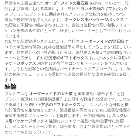
界標準を上回る優れた
オーダーメイドの宝石箱
を提供しています。設
計および製造における革新により、当社の
白い正方形のギフトボック
ス
プレミアムブランドに期待されるクラシックな魅力を維持しつつ、
最新の包装技術を採り入れます。
ネックレス用パッケージボックス
こ
の経験と革新性の組み合わせにより、当社は信頼性の高い包装ソリュー
ションを求める企業にとって、好ましいパートナーとして位置付けられ
ています。
包括的な品質管理システムにより、当社の
オーダーメイドの宝石箱
す
べての単位が出荷前に厳格な性能基準を満たしていることを保証してい
ます。顧客満足への当社の取り組みは、製品納入を超えて継続的なサポ
ートへと広がり、
白い正方形のギフトボックス
および
ネックレス用パ
ッケージボックス
用途向けの専門的コンサルテーションを含んでいま
す。こうした顧客との包括的なパートナーシップアプローチにより、当
社の包装ソリューションを選択する企業の長期的な成功を確実に支援し
ます。
結論
プレミアムな
オーダーメイドの宝石箱
を事業運営に統合することは、
ブランド表現および顧客満足度向上に対する戦略的な投資です。これら
の洗練された
白い正方形のギフトボックス
は、エレガントな外観と機
能的優秀性を兼ね備えており、製品価値を高めるとともに確実な保護を
確保する包装ソリューションを提供します。その特殊設計は
ネックレ
ス用パッケージボックス
繊細なジュエリー製品の独特な要件に対応
し、ジュエリーリテール業者、卸売業者、および製造業者にとって不可
欠なツールとなっています。