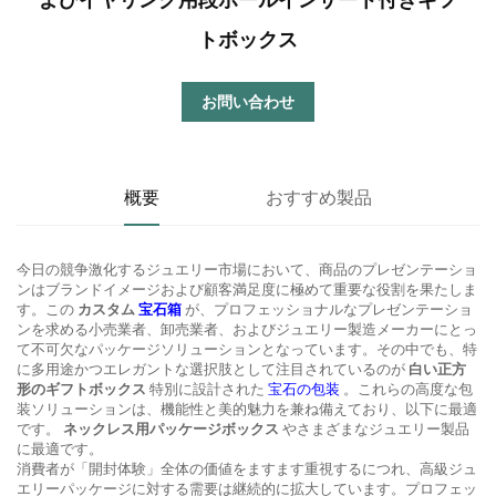
トボックス
お問い合わせ
概要
おすすめ製品
今日の競争激化するジュエリー市場において、商品のプレゼンテーショ
ンはブランドイメージおよび顧客満足度に極めて重要な役割を果たしま
す。この
カスタム
宝石箱
が、プロフェッショナルなプレゼンテーショ
ンを求める小売業者、卸売業者、およびジュエリー製造メーカーにとっ
て不可欠なパッケージソリューションとなっています。その中でも、特
に多用途かつエレガントな選択肢として注目されているのが
白い正方
形のギフトボックス
特別に設計された
宝石の包装
。これらの高度な包
装ソリューションは、機能性と美的魅力を兼ね備えており、以下に最適
です。
ネックレス用パッケージボックス
やさまざまなジュエリー製品
に最適です。
消費者が「開封体験」全体の価値をますます重視するにつれ、高級ジュ
エリーパッケージに対する需要は継続的に拡大しています。プロフェッ