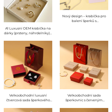
Nový design – krabička pro
balení šperků s
individuálním logem,
A1 Luxusní OEM krabička na
přizpůsobitelná,
dárky (prsteny, náhrdelníky) s
recyklovatelná, z papíru,
magnetickým uzávěrem,
vydřeňování / prohlubování
perlové krabičky na šperky z
loga, individuální tvar
papírové lepenky a sametu,
individuální rozměr a tvar,
dřevěná výztuha
Velkoobchodní luxusní
Velkoobchodní sada
čtvercová sada šperkového
šperkovnic s červeným
balení, kartonový papírový
víčkem z kraft papíru a kraft
dárkový pytlík, krabička se
papírový pytlík s možností