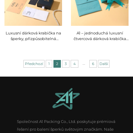
Luxusní dárková krabička na
A1 – jednoduchá luxusní
šperky, přizpůsobitelná
čtvercová dárková krabička
krabička se zásuvkou,
pro šperky s magnetickým
papírové bavlněné taštičky,
uzávěrem a modrou
mikrovláknové taštičky s
mikrovláknovou taštičkou
páskovým uzávěrem pro
pro ukládání oblíbených
...
Předchozí
1
2
3
4
6
Další
ukládání náušnic,
náhrdel
náhrdelníků a náramků
Společnost A1 Packing Co., Ltd. poskytuje prémiová
řešení pro balení šperků světovým značkám. Naše