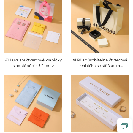
zásuvkou pro prstýnky a
potisku vlastního loga, balení
náušnice s možností potisku
pro prsteny, náušnice a
loga
náhrdelníky
A1 Luxusní čtvercové krabičky
A1 Přizpůsobitelná čtvercová
s odklápěcí stříškou v
krabička se stříškou a
přizpůsobitelné velikosti,
podstavcem s páskovým
obalové taštičky na šperky z
zámkem, tištěná krabička na
mikrovlákenného sametu s
šperky pro náhrdelníky,
matnou zipovou uzávěrkou
ručně vyráběné balení,
papírový sáček