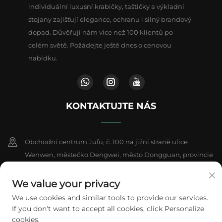
individuální luxusní krabičky, taštičky a výkladní
stojany zajišťují elegance, ochranu i silný brandový
dopad. Důvěřují nám více než 100 klientů po
celém světě. Požádejte ještě dnes o cenovou
nabídku.
KONTAKTUJTE NÁS
Obchodní centrum Jufu, č. 100 na jižní straně ulice
Wenwen, městečko Dengwei, město Dongguan, provincie
Kuang-tung, Čína
We value your privacy
+86-18802602550
We use cookies and similar tools to provide our services.
If you don't want to accept all cookies, click Personalize
[email protected]
cookies.