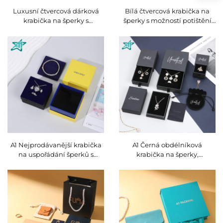
Luxusní čtvercová dárková
Bílá čtvercová krabička na
krabička na šperky s
šperky s možností potištění
odklápěcí stříškou a
loga, s víkem a vložkou z
oranžovou mikrovlákennou
lepenky pro balení
taštičkou, přizpůsobitelné
náhrdelníků a náušnic,
balení s logem pro prsteny a
dárková krabička
náušnice
A1 Nejprodávanější krabička
A1 Černá obdélníková
na uspořádání šperků s
krabička na šperky,
víkem pro náhrdelníky a
přizpůsobitelná,
náušnice, papírová dárková
recyklovatelná z lepenky, s
krabička, model 2024JB603
reliéfem, oblíbená krabička
na uskladnění šperků se
vysouvacím zásuvkovým
systémem pro prstýnky,
zavěšené šperky a náušnice