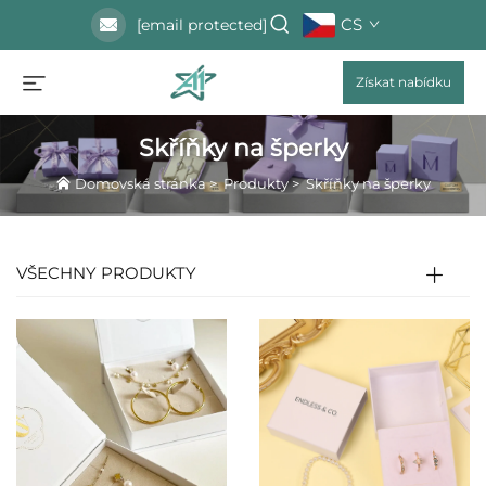
CS
[email protected]
Získat nabídku
Skříňky na šperky
Domovská stránka
>
Produkty
>
Skříňky na šperky
VŠECHNY PRODUKTY