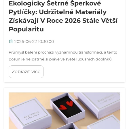
Ekologicky Šetrné Šperkové
Pytlíčky: Udržitelné Materiály
Získávají V Roce 2026 Stále Větší
Popularitu
2026-06-22 10:30:00
Průmysl balení prochází významnou transformací, a tento
posun je nejpatrnější právě ve světě luxusních doplňků.
Taštička na šperky již není jen ochranný obal – stala se
Zobrazit více
vyjádřením značky, udržitelným...