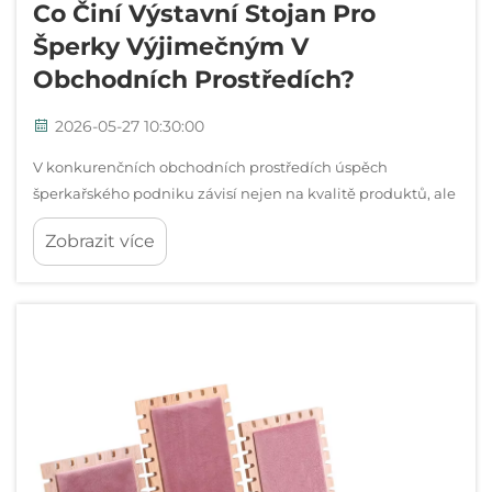
Co Činí Výstavní Stojan Pro
Šperky Výjimečným V
Obchodních Prostředích?
2026-05-27 10:30:00
V konkurenčních obchodních prostředích úspěch
šperkařského podniku závisí nejen na kvalitě produktů, ale
také na tom, jak efektivně jsou zákazníkům prezentovány.
Zobrazit více
Výstavní stojan pro šperky plní roli tichého prodavače, který
komunikuje značku...