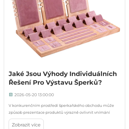
Jaké Jsou Výhody Individuálních
Řešení Pro Výstavu Šperků?
2026-05-20 13:00:00
V konkurenčním prostředí šperkařského obchodu může
způsob prezentace produktů výrazně ovlivnit vnímání
zákazníků, jejich nákupní rozhodnutí i celkové postavení
Zobrazit více
značky na trhu. Individuální řešení pro výstavu šperků