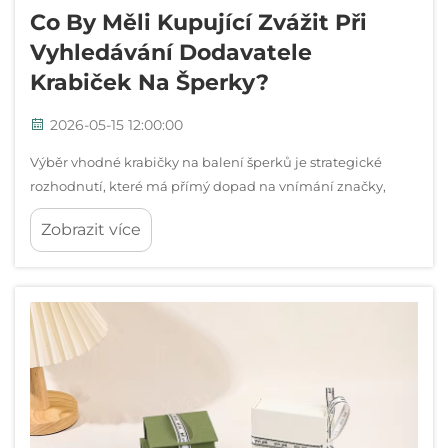
Co By Měli Kupující Zvážit Při
Vyhledávání Dodavatele
Krabiček Na Šperky?
2026-05-15 12:00:00
Výběr vhodné krabičky na balení šperků je strategické
rozhodnutí, které má přímý dopad na vnímání značky,
spokojenost zákazníků a provozní efektivitu. Kupující v
Zobrazit více
šperkařském průmyslu se potýkají s komplexní nabídkou
materiálů, konstrukčních řešení...