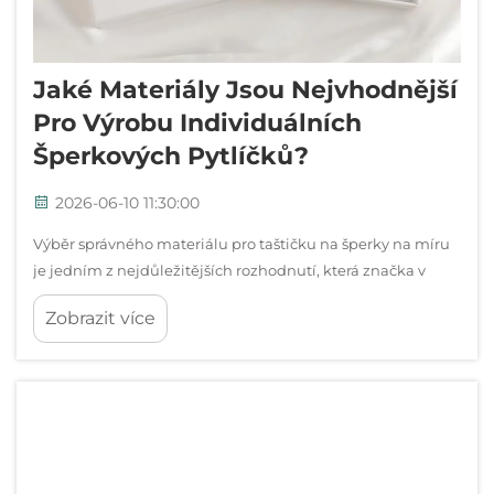
Jaké Materiály Jsou Nejvhodnější
Pro Výrobu Individuálních
Šperkových Pytlíčků?
2026-06-10 11:30:00
Výběr správného materiálu pro taštičku na šperky na míru
je jedním z nejdůležitějších rozhodnutí, která značka v
rámci své strategie obalování činí. Materiál není pouze
Zobrazit více
obalem – komunikuje kvalitu, chrání jemné kousky a
formuje…