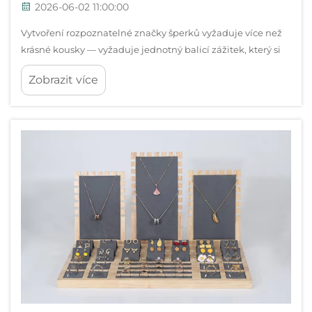
2026-06-02 11:00:00
Vytvoření rozpoznatelné značky šperků vyžaduje více než
krásné kousky — vyžaduje jednotný balicí zážitek, který si
zákazníci zapamatují i dlouho po prodeji. Šperkový pytlík s
Zobrazit více
dobře promyšleným designem je jedním z nejhmotnějších
a nejviditelnějších prvků...