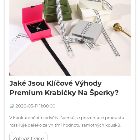
Jaké Jsou Klíčové Výhody
Premium Krabičky Na Šperky?
2026-05-11 11:00:00
V konkurenčním odvětví šperků se prezentace produktu
rozšiřuje daleko za vnitřní hodnotu samotných kousků.
Luxusní krabička na šperky představuje rozhodující první
Zobrazit více