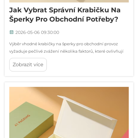
Jak Vybrat Správní Krabičku Na
Šperky Pro Obchodní Potřeby?
2026-05-06 09:30:00
Výběr vhodné krabičky na šperky pro obchodní provoz
vyžaduje pečlivé zvážení několika faktorů, které ovlivňují
jak vnímání zákazníků, tak efektivitu podnikání. Správné
Zobrazit více
řešení balení slouží jako více než jen ochranný prostor...