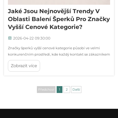
Jaké Jsou Nejnovější Trendy V
Oblasti Balení Šperků Pro Značky
Vyšší Cenové Kategorie?
2026-04-22 09:30:00
Značky šperků vyšší cenové kategorie působí ve velmi
konkurenčním prostředí, kde každý kontakt se zákazníkem
má rozhodující význam. Zážitek z rozbalení se vyvinul z
Zobrazit více
jednoduché ochranné opatření na strategický prvek, který
značku odlišuje a ovlivňuje nákupní rozhodování...
Předchozí
1
2
Další