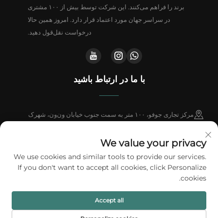
برند را فراهم می‌کنند. این شرکت توسط بیش از ۱۰۰ مشتری
در سراسر جهان مورد اعتماد قرار دارد. امروز همین حالا
درخواست نقل‌قول دهید.
با ما در ارتباط باشید
مرکز تجاری جوفو، ۱۰۰ متر به سمت جنوب خیابان ون‌ون، شهرک
دنگ‌وِی، شهر دونگ‌گوان، استان قوانگ‌دونگ، چین
We value your privacy
+86-18802602550
We use cookies and similar tools to provide our services.
If you don't want to accept all cookies, click Personalize
[email protected]
cookies.
Accept all
کلیه حقوق این محتوا محفوظ است © ۲۰۲۶ شرکت بسته‌بندی A1، محدوده.
سیاست
حفظ حریم خصوصی