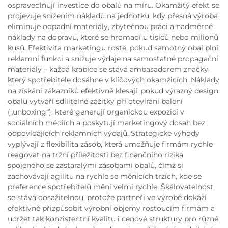
ospravedlňují investice do obalů na míru. Okamžitý efekt se
projevuje snížením nákladů na jednotku, kdy přesná výroba
eliminuje odpadní materiály, zbytečnou práci a nadměrné
náklady na dopravu, které se hromadí u tisíců nebo milionů
kusů. Efektivita marketingu roste, pokud samotný obal plní
reklamní funkci a snižuje výdaje na samostatné propagační
materiály – každá krabice se stává ambasadorem značky,
který spotřebitele dosáhne v klíčových okamžicích. Náklady
na získání zákazníků efektivně klesají, pokud výrazný design
obalu vytváří sdílitelné zážitky při otevírání balení
(„unboxing“), které generují organickou expozici v
sociálních médiích a poskytují marketingový dosah bez
odpovídajících reklamních výdajů. Strategické výhody
vyplývají z flexibilita zásob, která umožňuje firmám rychle
reagovat na tržní příležitosti bez finančního rizika
spojeného se zastaralými zásobami obalů, čímž si
zachovávají agilitu na rychle se měnících trzích, kde se
preference spotřebitelů mění velmi rychle. Škálovatelnost
se stává dosažitelnou, protože partneři ve výrobě dokáží
efektivně přizpůsobit výrobní objemy rostoucím firmám a
udržet tak konzistentní kvalitu i cenové struktury pro různé