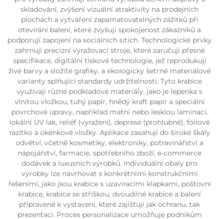
skladování, zvýšení vizuální atraktivity na prodejních
plochách a vytváření zapamatovatelných zážitků při
otevírání balení, které zvyšují spokojenost zákazníků a
podporují zapojení na sociálních sítích. Technologické prvky
zahrnují precizní vyražovací stroje, které zaručují přesné
specifikace, digitální tiskové technologie, jež reprodukují
živé barvy a složité grafiky, a ekologicky šetrné materiálové
varianty splňující standardy udržitelnosti. Tyto krabice
využívají různé podkladové materiály, jako je lepenka s
vlnitou vložkou, tuhý papír, hnědý kraft papír a speciální
povrchové úpravy, například matní nebo lesklou laminaci,
lokální UV lak, reliéf (vyražení), deprese (prohlubně), fóliové
razítko a okénkové vložky. Aplikace zasahují do široké škály
odvětví, včetně kosmetiky, elektroniky, potravinářství a
nápojářství, farmacie, spotřebního zboží, e-commerce
dodávek a luxusních výrobků. Individuální obaly pro
výrobky lze navrhovat s konkrétními konstrukčními
řešeními, jako jsou krabice s uzavíracími klapkami, poštovní
krabice, krabice se stříškou, dvoudílné krabice a balení
připravené k vystavení, které zajišťují jak ochranu, tak
prezentaci. Proces personalizace umožňuje podnikům