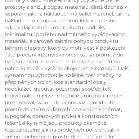
rozměry krabic, které eliminují zbytečné volné
prostory a snižují odpad materiálů, čímž dochází k
úsporám jak na nákladech na balicí materiál, tak na
nákladech na dopravu. Pokud krabice přesně
odpovídají rozměrům produktu, podniky
minimalizují potřebu nadměrného vyplňovacího
materiálu a zároveň zabrání pohybu produktu
během přepravy, který by mohl vést k poškození.
Tato precizní inženýrská přesnost se promítá do
nižšího počtu reklamací, snížených nákladů na
náhradu zboží a vyšší spokojenosti zákazníků. Další
významnou výhodou je rozlišitelnost značky na
přeplněných trzích, kde standardní obaly
nedokážou upoutat pozornost spotřebitelů.
Individuálně navržené krabice umožňují firmám
prezentovat svou jedinečnou vizuální identitu
prostřednictvím odlišných barevných schémat,
typografie, obrazových prvků a konstrukčních
řešení, díky nimž jsou produkty okamžitě
rozpoznatelné jak na prodejních policích, tak v
online obchodních prostředích. Tato vizuální