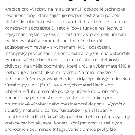
Krabice pro výrobky na míru zahrnují pokročilé technické
řešení ochrany, které zajišťuje bezpečnost zboží po celé
složité distribuční cestě – od výrobních zařízení až po ruce
konečných spotřebitelů. Tato klíčová funkce řeší jednu z
nejvýznamnějších výzev, s nimiž firmy v praxi čelí: udržení
kvality výrobků a minimalizaci finančních ztrát
způsobených návraty a výměnami kvůli poškození.
Inženýrský proces začíná komplexní analýzou charakteristik
výrobku, včetně hmotnosti, rozměrů, stupně křehkosti a
citlivosti na vnější podmínky, která určuje výběr materiálů a
rozhoduje o konstrukčním návrhu. Na míru navržená
ochranná řešení využívají vhodné třídy lepenkových desek a
různé typy vlnití (flutů) ve vlnitých materiálech – od
lehkého E-flutu pro malé položky určené do drobného
obchodu až po robustní dvouvrstvé konstrukce pro
průmyslové výrobky nebo mezinárodní dopravu. Výpočty
tloušťky materiálu zohledňují zatížení při skládání v
prostředí skladů i tlakové síly působící během přepravy, aby
krabice zachovaly svou konstrukční pevnost za reálných
provozních podmínek. Integrované tlumivé prvky lze