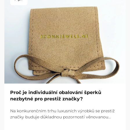
Proč je individuální obalování šperků
nezbytné pro prestiž značky?
Na konkurenčním trhu luxusních výrobků se prestiž
značky buduje důkladnou pozorností věnovanou
každému kontaktu s klientem a individuální obalování
šperků představuje první fyzickou interakci mezi vaší