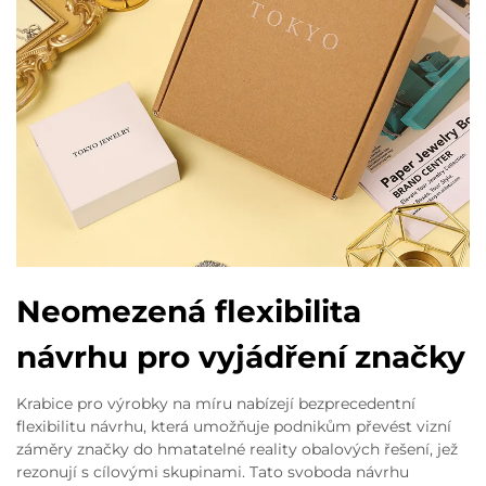
Neomezená flexibilita
návrhu pro vyjádření značky
Krabice pro výrobky na míru nabízejí bezprecedentní
flexibilitu návrhu, která umožňuje podnikům převést vizní
záměry značky do hmatatelné reality obalových řešení, jež
rezonují s cílovými skupinami. Tato svoboda návrhu