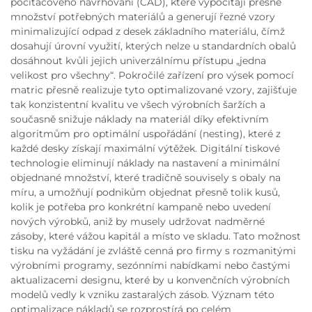
počítačového navrhování (CAD), které vypočítají přesné
množství potřebných materiálů a generují řezné vzory
minimalizující odpad z desek základního materiálu, čímž
dosahují úrovní využití, kterých nelze u standardních obalů
dosáhnout kvůli jejich univerzálnímu přístupu „jedna
velikost pro všechny“. Pokročilé zařízení pro výsek pomocí
matric přesně realizuje tyto optimalizované vzory, zajišťuje
tak konzistentní kvalitu ve všech výrobních šaržích a
současně snižuje náklady na materiál díky efektivním
algoritmům pro optimální uspořádání (nesting), které z
každé desky získají maximální výtěžek. Digitální tiskové
technologie eliminují náklady na nastavení a minimální
objednané množství, které tradičně souvisely s obaly na
míru, a umožňují podnikům objednat přesně tolik kusů,
kolik je potřeba pro konkrétní kampaně nebo uvedení
nových výrobků, aniž by musely udržovat nadměrné
zásoby, které vážou kapitál a místo ve skladu. Tato možnost
tisku na vyžádání je zvláště cenná pro firmy s rozmanitými
výrobními programy, sezónními nabídkami nebo častými
aktualizacemi designu, které by u konvenčních výrobních
modelů vedly k vzniku zastaralých zásob. Význam této
optimalizace nákladů se rozprostírá po celém