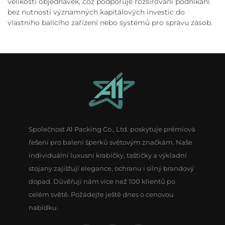
velikosti objednávek, což podporuje rozšiřování podnikání
bez nutnosti významných kapitálových investic do
vlastního balicího zařízení nebo systémů pro správu zásob.
Společnost A1 Packing Co., Ltd. poskytuje prémiová
řešení pro balení šperků světovým značkám. Naše
individuální luxusní krabičky, taštičky a výkladní
stojany zajišťují elegance, ochranu i silný brandový
dopad. Důvěřují nám více než 100 klientů po
celém světě. Požádejte ještě dnes o cenovou
nabídku.