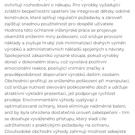
ovlivňují rozhodování o nákupu. Pro výrobky vyžadující
zvláštní bezpečnostní opatření lze integrovat dětsky odolné
konstrukce, které splňují regulační požadavky a zároveň
zajišťují snadnou použitelnost pro dospělé uživatele.
Hodnota této ochranné inženýrské práce se projevuje
okamžitě snížením míry poškození, což snižuje provozní
náklady a zvyšuje hrubý zisk minimalizací drahých výměn
výrobků a administrativních nákladů spojených s návraty.
Spokojenost zákazníků výrazně stoupá, pokud výrobky
dorazí v dokonalém stavu, což vyvolává pozitivní
emocionální reakce, posilující vnímání značky a
pravděpodobnost doporučení výrobků dalším osobám.
Obchodníci profitují ze sníženého poškození při manipulaci,
což snižuje nutnost slevování poškozeného zboží a udržuje
atraktivní výkladní prezentaci, jež podporuje rychlost
prodeje. Environmentální výhody vyplývají z
optimalizované ochrany, která eliminuje nadměrné balení,
aniž by byla ohrožena dostatečná úroveň zabezpečení – tím
se dosahuje vyváženého přístupu, který sladí cíle
udržitelnosti s praktickými požadavky na ochranu.
Dlouhodobé obchodní výhody zahrnují možnost sebejisté