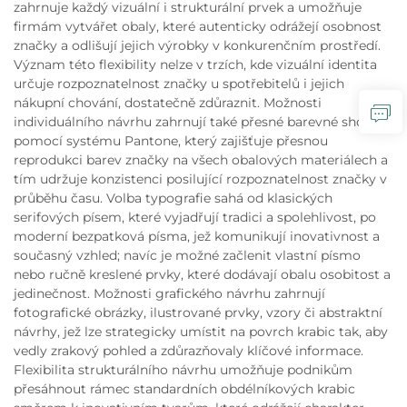
zahrnuje každý vizuální i strukturální prvek a umožňuje
firmám vytvářet obaly, které autenticky odrážejí osobnost
značky a odlišují jejich výrobky v konkurenčním prostředí.
Význam této flexibility nelze v trzích, kde vizuální identita
určuje rozpoznatelnost značky u spotřebitelů i jejich
nákupní chování, dostatečně zdůraznit. Možnosti
individuálního návrhu zahrnují také přesné barevné shody
pomocí systému Pantone, který zajišťuje přesnou
reprodukci barev značky na všech obalových materiálech a
tím udržuje konzistenci posilující rozpoznatelnost značky v
průběhu času. Volba typografie sahá od klasických
serifových písem, které vyjadřují tradici a spolehlivost, po
moderní bezpatková písma, jež komunikují inovativnost a
současný vzhled; navíc je možné začlenit vlastní písmo
nebo ručně kreslené prvky, které dodávají obalu osobitost a
jedinečnost. Možnosti grafického návrhu zahrnují
fotografické obrázky, ilustrované prvky, vzory či abstraktní
návrhy, jež lze strategicky umístit na povrch krabic tak, aby
vedly zrakový pohled a zdůrazňovaly klíčové informace.
Flexibilita strukturálního návrhu umožňuje podnikům
přesáhnout rámec standardních obdélníkových krabic