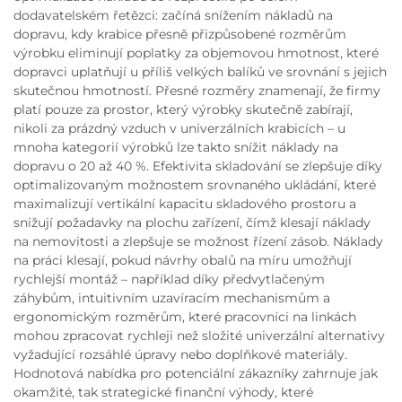
dodavatelském řetězci: začíná snížením nákladů na
dopravu, kdy krabice přesně přizpůsobené rozměrům
výrobku eliminují poplatky za objemovou hmotnost, které
dopravci uplatňují u příliš velkých balíků ve srovnání s jejich
skutečnou hmotností. Přesné rozměry znamenají, že firmy
platí pouze za prostor, který výrobky skutečně zabírají,
nikoli za prázdný vzduch v univerzálních krabicích – u
mnoha kategorií výrobků lze takto snížit náklady na
dopravu o 20 až 40 %. Efektivita skladování se zlepšuje díky
optimalizovaným možnostem srovnaného ukládání, které
maximalizují vertikální kapacitu skladového prostoru a
snižují požadavky na plochu zařízení, čímž klesají náklady
na nemovitosti a zlepšuje se možnost řízení zásob. Náklady
na práci klesají, pokud návrhy obalů na míru umožňují
rychlejší montáž – například díky předvytlačeným
záhybům, intuitivním uzavíracím mechanismům a
ergonomickým rozměrům, které pracovníci na linkách
mohou zpracovat rychleji než složité univerzální alternativy
vyžadující rozsáhlé úpravy nebo doplňkové materiály.
Hodnotová nabídka pro potenciální zákazníky zahrnuje jak
okamžité, tak strategické finanční výhody, které