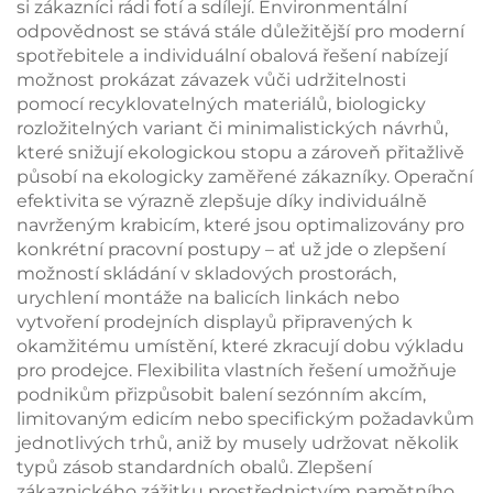
si zákazníci rádi fotí a sdílejí. Environmentální
odpovědnost se stává stále důležitější pro moderní
spotřebitele a individuální obalová řešení nabízejí
možnost prokázat závazek vůči udržitelnosti
pomocí recyklovatelných materiálů, biologicky
rozložitelných variant či minimalistických návrhů,
které snižují ekologickou stopu a zároveň přitažlivě
působí na ekologicky zaměřené zákazníky. Operační
efektivita se výrazně zlepšuje díky individuálně
navrženým krabicím, které jsou optimalizovány pro
konkrétní pracovní postupy – ať už jde o zlepšení
možností skládání v skladových prostorách,
urychlení montáže na balicích linkách nebo
vytvoření prodejních displayů připravených k
okamžitému umístění, které zkracují dobu výkladu
pro prodejce. Flexibilita vlastních řešení umožňuje
podnikům přizpůsobit balení sezónním akcím,
limitovaným edicím nebo specifickým požadavkům
jednotlivých trhů, aniž by musely udržovat několik
typů zásob standardních obalů. Zlepšení
zákaznického zážitku prostřednictvím pamětního