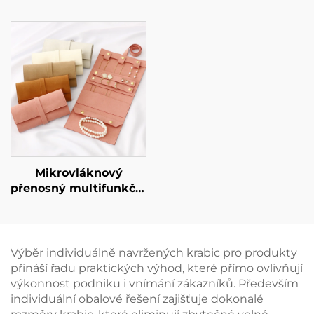
zásuvkami, exkluzivní
krabička na náušnice
tuhá kartonová
a náhrdelníky, malé
obalová krabička pro
minimální množství
ozdoby, nádherná
objednávky (MOQ),
krabička pro umělecké
minimalistická
předměty určená pro
lepenková krabička na
šperky, náhrdelníky a
šperky pro dárkové i
prsteny.
prodejní účely,
připraveno k odeslání
Mikrovláknový
přenosný multifunkční
šperkový pytlík s
možností
individuálního
gravírování pro
Výběr individuálně navržených krabic pro produkty
náušnice, prsteny,
přináší řadu praktických výhod, které přímo ovlivňují
náhrdelníky a hodinky
výkonnost podniku i vnímání zákazníků. Především
– svinovací provedení
individuální obalové řešení zajišťuje dokonalé