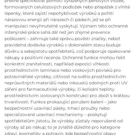
přesně specifikovat pomocí vyražených pěnových vložek,
formovaných celulózových podložek nebo přepážek z vlnité
lepenky, které zajistí nepohyblivost výrobků a pohltí
nárazovou energii při nárazech či pádech, jež se při
manipulaci nevyhnutelně vyskytují. Význam této ochranné
inženýrské práce sahá dál než jen zřejmé prevence
poškození – zahrnuje také správu pověsti značky, neboť
pravidelná dodávka výrobků v dokonalém stavu buduje
důvěru a sebejistotu spotřebitelů, což podporuje opakované
nákupy a pozitivní recenze. Ochranné funkce mohou řešit
konkrétní zranitelnosti, například expozici vlhkosti
prostřednictvím laminace nebo voskových povlaků pro
potravinářské výrobky, citlivost na světlo prostřednictvím
neprůsvitných materiálů nebo inkoustů odolných proti UV
záření pro farmaceutické výrobky, či kolísání teploty
prostřednictvím izolovaných konstrukcí pro zboží s krátkou
trvanlivostí. Funkce prokazující porušení balení – jako
bezpečnostní uzavírací pásky, trhací proužky nebo
specializované uzavírací mechanismy – poskytují
spotřebitelům jistotu, že výrobky zůstaly neporušené od
výroby až po nákup; to je zvláště důležité pro kategorie
zdraví, kosmetiky a potravin, kde bezpečnostní obavy