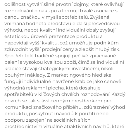
odlišnost vytváří silné prvotní dojmy, které ovlivňují
rozhodování o nákupu a formují trvalé asociace s
danou značkou v mysli spotřebitelů. Zvýšená
vnímaná hodnota představuje další přesvědčivou
výhodu, neboť kvalitní individuální obaly zvyšují
estetickou úroveň prezentace produktu a
napovídají vyšší kvalitu, což umožňuje podnikům
zdůvodnit vyšší prodejní ceny a zlepšit hrubý zisk.
Spotřebitelé tradičně spojují pečlivě zpracované
balení s vysokou kvalitou zboží, čímž se individuální
krabice stávají strategickými investicemi, nikoli
pouhými náklady. Z marketingového hlediska
fungují individuálně navržené krabice jako cenově
výhodná reklamní plocha, která dosahuje
spotřebitelů v klíčových chvílích rozhodování. Každý
povrch se tak stává cenným prostředkem pro
komunikaci značkového příběhu, zdůraznění výhod
produktu, poskytnutí návodů k použití nebo
podporu zapojení na sociálních sítích
prostřednictvím vizuálně atraktivních návrhů, které