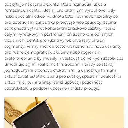
poskytuje nápadné akcenty, které naznačují luxus a
řemeslnou kvalitu; ideální pro premium výrobkové řady
nebo speciální edice. Hodnota této návrhové flexibility se
pro potenciální zákazníky projevuje více způsoby: začíná
schopností vytvářet koherentní značkové zážitky napříč
celým výrobkovým portfoliem při zachování odlišných
vizuálních identit pro různé výrobkové řady či tržní
segmenty. Firmy mohou testovat různé návrhové varianty
pro různé demografické skupiny nebo regionální
preference, aniž by musely investovat do velkých zásob, což
umožňuje agilní reakci na trh. Sezónní úpravy se stávají
jednoduchými a cenově efektivními, a umožňují firmám
aktualizovat estetiku obalů pro svátky, speciální události či
aktuální kulturní trendy, čímž upoutají pozornost
spotřebitelů a podpoří dočasné nárůsty prodejů.