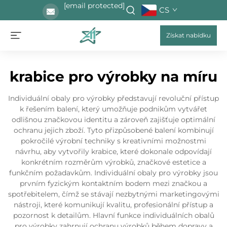
[email protected]
CS
Získat nabídku
krabice pro výrobky na míru
Individuální obaly pro výrobky představují revoluční přístup
k řešením balení, který umožňuje podnikům vytvářet
odlišnou značkovou identitu a zároveň zajišťuje optimální
ochranu jejich zboží. Tyto přizpůsobené balení kombinují
pokročilé výrobní techniky s kreativními možnostmi
návrhu, aby vytvořily krabice, které dokonale odpovídají
konkrétním rozměrům výrobků, značkové estetice a
funkčním požadavkům. Individuální obaly pro výrobky jsou
prvním fyzickým kontaktním bodem mezi značkou a
spotřebitelem, čímž se stávají nezbytnými marketingovými
nástroji, které komunikují kvalitu, profesionální přístup a
pozornost k detailům. Hlavní funkce individuálních obalů
pro výrobky zahrnují ochranu výrobků během dopravy a