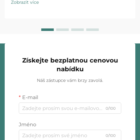
Zobrazit více
značkou a zákazníkem. Zážitek z rozbalení…
Získejte bezplatnou cenovou
nabídku
Náš zástupce vám brzy zavolá.
E-mail
0/100
Jméno
0/100