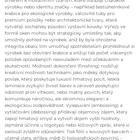
směrem k inovativním tvarům, které odrážejí charakter
výrobku nebo identitu značky – například šestiúhelníkové
krabice pro ekologické výrobky, válcovité tuby pro
premium položky nebo architektonické tvary, které
vytvářejí sochařsky působící výstavní kousky. Výřezy ve
formě oken mohou být strategicky umístěny tak, aby
umožnily pohled na výrobek, aniž by byla ohrožena
integrita obalu; tím umožňují spotřebitelům prohlédnout si
výrobek bez otevírání krabice a snižují tak počet vrácených
položek způsobených nesouladem mezi očekáváním a
skutečností. Možnosti dokončení (finishing) rozšiřují
kreativní možnosti technikami jako měkký dotykový
povlak, který poskytuje luxusní hmatový pocit, lesklá
laminace zvyšující živost barev a zároveň poskytující
odolnost proti vlhkosti, nebo matný povrch, který
komunikuje náročnou, ale skromnou eleganci a
ekologickou zodpovědnost. Vylepuvání (embossing) a
vytlačování (debossing) přidávají objemový zájem, který
zapojí hmatový smysl a vytvoří dojem vyšší hodnoty,
zejména účinné u logotypů nebo klíčových zpráv, které si
zaslouží zvláštní zdůraznění. Tisk fólií v kovových barvách –
včetně zlata, stříbra, mědi či holografických povrchů –