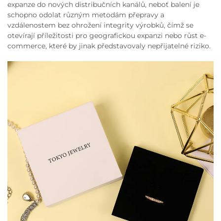
expanze do nových distribučních kanálů, neboť balení je
schopno odolat různým metodám přepravy a
vzdálenostem bez ohrožení integrity výrobků, čímž se
otevírají příležitosti pro geografickou expanzi nebo růst e-
commerce, které by jinak představovaly nepřijatelné riziko.