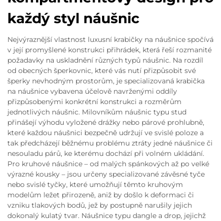
každý styl náušnic
Nejvýraznější vlastnost luxusní krabičky na náušnice spočívá
v její promyšlené konstrukci přihrádek, která řeší rozmanité
požadavky na uskladnění různých typů náušnic. Na rozdíl
od obecných šperkovnic, které vás nutí přizpůsobit své
šperky nevhodným prostorům, je specializovaná krabička
na náušnice vybavena účelově navrženými oddíly
přizpůsobenými konkrétní konstrukci a rozměrům
jednotlivých náušnic. Milovníkům náušnic typu stud
přinášejí výhodu vyložené drážky nebo párové prohlubně,
které každou náušnici bezpečně udržují ve svislé poloze a
tak předcházejí běžnému problému ztráty jedné náušnice či
nesouladu párů, ke kterému dochází při volném ukládání.
Pro kruhové náušnice – od malých spánkových až po velké
výrazné kousky – jsou určeny specializované závěsné tyče
nebo svislé tyčky, které umožňují těmto kruhovým
modelům ležet přirozeně, aniž by došlo k deformaci či
vzniku tlakových bodů, jež by postupně narušily jejich
dokonalý kulatý tvar. Náušnice typu dangle a drop, jejichž