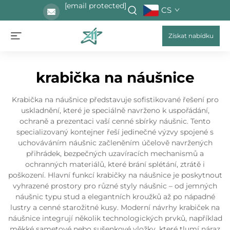
[email protected]
CS
Získat nabídku
krabička na náušnice
Krabička na náušnice představuje sofistikované řešení pro
uskladnění, které je speciálně navrženo k uspořádání,
ochraně a prezentaci vaší cenné sbírky náušnic. Tento
specializovaný kontejner řeší jedinečné výzvy spojené s
uchováváním náušnic začleněním účelově navržených
přihrádek, bezpečných uzavíracích mechanismů a
ochranných materiálů, které brání splétání, ztrátě i
poškození. Hlavní funkcí krabičky na náušnice je poskytnout
vyhrazené prostory pro různé styly náušnic – od jemných
náušnic typu stud a elegantních kroužků až po nápadné
lustry a cenné starožitné kusy. Moderní návrhy krabiček na
náušnice integrují několik technologických prvků, například
měkké sametové nebo sušenkové vložky, které tlumí náraz