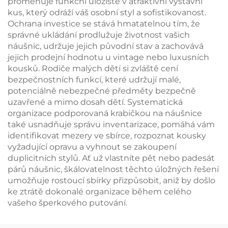
proměňuje funkční úložiště v atraktivní výstavní
kus, který odráží váš osobní styl a sofistikovanost.
Ochrana investice se stává hmatatelnou tím, že
správné ukládání prodlužuje životnost vašich
náušnic, udržuje jejich původní stav a zachovává
jejich prodejní hodnotu u vintage nebo luxusních
kousků. Rodiče malých dětí si zvláště cení
bezpečnostních funkcí, které udržují malé,
potenciálně nebezpečné předměty bezpečně
uzavřené a mimo dosah dětí. Systematická
organizace podporovaná krabičkou na náušnice
také usnadňuje správu inventarizace, pomáhá vám
identifikovat mezery ve sbírce, rozpoznat kousky
vyžadující opravu a vyhnout se zakoupení
duplicitních stylů. Ať už vlastníte pět nebo padesát
párů náušnic, škálovatelnost těchto úložných řešení
umožňuje rostoucí sbírky přizpůsobit, aniž by došlo
ke ztrátě dokonalé organizace během celého
vašeho šperkového putování.