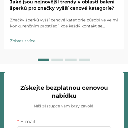
Jaké jsou nejnovější trendy v oblasti balení
šperků pro značky vyšší cenové kategorie?
Značky šperků vyšší cenové kategorie působí ve velmi
konkurenčním prostředí, kde každý kontakt se
zákazníkem má rozhodující význam. Zážitek z
rozbalení se vyvinul z jednoduché ochranné opatření
Zobrazit více
na strategický prvek, který značku odlišuje a ovlivňuje
nákupní rozhodování...
Získejte bezplatnou cenovou
nabídku
Náš zástupce vám brzy zavolá.
E-mail