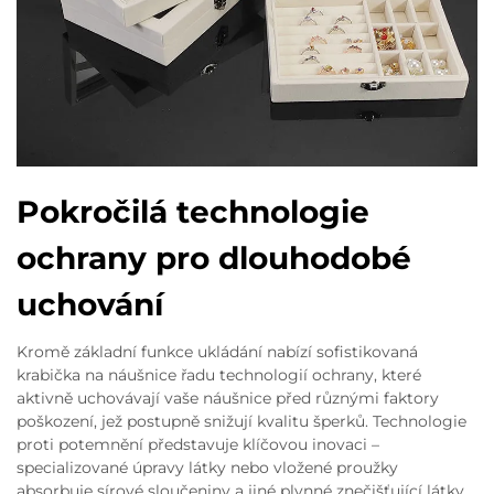
Pokročilá technologie
ochrany pro dlouhodobé
uchování
Kromě základní funkce ukládání nabízí sofistikovaná
krabička na náušnice řadu technologií ochrany, které
aktivně uchovávají vaše náušnice před různými faktory
poškození, jež postupně snižují kvalitu šperků. Technologie
proti potemnění představuje klíčovou inovaci –
specializované úpravy látky nebo vložené proužky
absorbuje sírové sloučeniny a jiné plynné znečišťující látky,