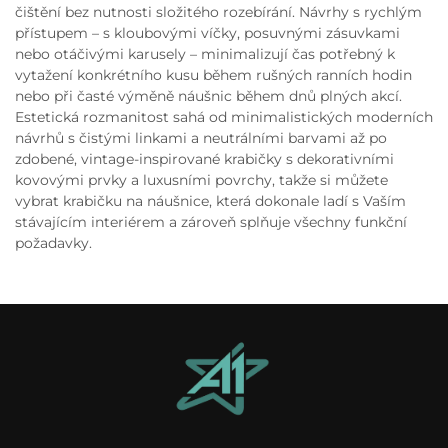
čištění bez nutnosti složitého rozebírání. Návrhy s rychlým
přístupem – s kloubovými víčky, posuvnými zásuvkami
nebo otáčivými karusely – minimalizují čas potřebný k
vytažení konkrétního kusu během rušných ranních hodin
nebo při časté výměně náušnic během dnů plných akcí.
Estetická rozmanitost sahá od minimalistických moderních
návrhů s čistými linkami a neutrálními barvami až po
zdobené, vintage-inspirované krabičky s dekorativními
kovovými prvky a luxusními povrchy, takže si můžete
vybrat krabičku na náušnice, která dokonale ladí s Vaším
stávajícím interiérem a zároveň splňuje všechny funkční
požadavky.