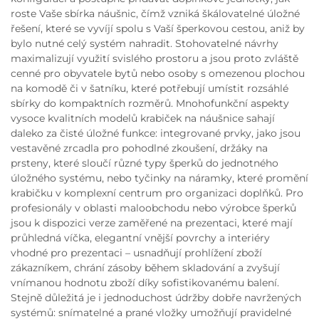
roste Vaše sbírka náušnic, čímž vzniká škálovatelné úložné
řešení, které se vyvíjí spolu s Vaší šperkovou cestou, aniž by
bylo nutné celý systém nahradit. Stohovatelné návrhy
maximalizují využití svislého prostoru a jsou proto zvláště
cenné pro obyvatele bytů nebo osoby s omezenou plochou
na komodě či v šatníku, které potřebují umístit rozsáhlé
sbírky do kompaktních rozměrů. Mnohofunkční aspekty
vysoce kvalitních modelů krabiček na náušnice sahají
daleko za čisté úložné funkce: integrované prvky, jako jsou
vestavěné zrcadla pro pohodlné zkoušení, držáky na
prsteny, které sloučí různé typy šperků do jednotného
úložného systému, nebo tyčinky na náramky, které promění
krabičku v komplexní centrum pro organizaci doplňků. Pro
profesionály v oblasti maloobchodu nebo výrobce šperků
jsou k dispozici verze zaměřené na prezentaci, které mají
průhledná víčka, elegantní vnější povrchy a interiéry
vhodné pro prezentaci – usnadňují prohlížení zboží
zákazníkem, chrání zásoby během skladování a zvyšují
vnímanou hodnotu zboží díky sofistikovanému balení.
Stejně důležitá je i jednoduchost údržby dobře navržených
systémů: snímatelné a prané vložky umožňují pravidelné