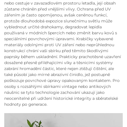
nebo cestuje v zavazadlovém prostoru letadla, její obsah
zůstane chráněn před vnějšími vlivy. Ochrana před UV
zářením je často opomíjenou, avšak ceněnou funkcí,
protože dlouhodobá expozice slunečnímu světlu může
vyblednout určité drahokamy, degradovat lepidla
používaná v módních špercích nebo změnit barvu kovů s
speciálními povrchovými úpravami. Krabičky vybavené
materiály odolnými proti UV záření nebo neprůhlednou
konstrukcí chrání vaši sbírku před těmito škodlivými
paprsky během uskladnění. Prakticky prachotěsné uzavření
dosažené přesně přiléhajícími víky a těsnicími systémy
zabrání hromadění částic, které nejen ztěžují čištění, ale
také působí jako mírné abrazivní činidlo, jež postupně
poškozuje povrchové úpravy opakovaným kontaktem. Pro
osoby s rozsáhlými sbírkami vintage nebo antikových
náušnic se tyto technologie zachování ukazují jako
neocenitelné při udržení historické integrity a sběratelské
hodnoty po generace.