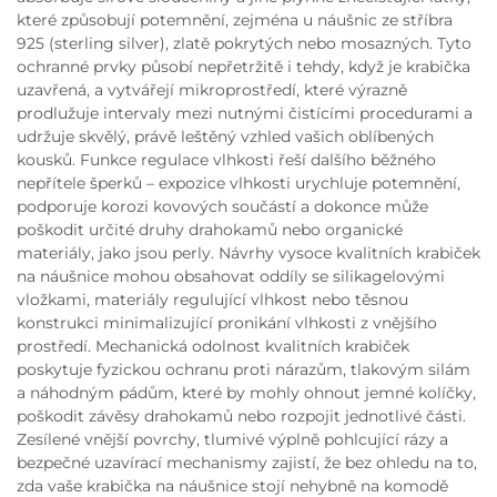
které způsobují potemnění, zejména u náušnic ze stříbra
925 (sterling silver), zlatě pokrytých nebo mosazných. Tyto
ochranné prvky působí nepřetržitě i tehdy, když je krabička
uzavřená, a vytvářejí mikroprostředí, které výrazně
prodlužuje intervaly mezi nutnými čistícími procedurami a
udržuje skvělý, právě leštěný vzhled vašich oblíbených
kousků. Funkce regulace vlhkosti řeší dalšího běžného
nepřítele šperků – expozice vlhkosti urychluje potemnění,
podporuje korozi kovových součástí a dokonce může
poškodit určité druhy drahokamů nebo organické
materiály, jako jsou perly. Návrhy vysoce kvalitních krabiček
na náušnice mohou obsahovat oddíly se silikagelovými
vložkami, materiály regulující vlhkost nebo těsnou
konstrukci minimalizující pronikání vlhkosti z vnějšího
prostředí. Mechanická odolnost kvalitních krabiček
poskytuje fyzickou ochranu proti nárazům, tlakovým silám
a náhodným pádům, které by mohly ohnout jemné kolíčky,
poškodit závěsy drahokamů nebo rozpojit jednotlivé části.
Zesílené vnější povrchy, tlumivé výplně pohlcující rázy a
bezpečné uzavírací mechanismy zajistí, že bez ohledu na to,
zda vaše krabička na náušnice stojí nehybně na komodě