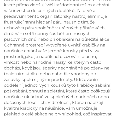
a náramky, dárková
mašličkovou úchytkou
které přímo zlepšují váš každodenní režim a chrání
krabička, velkoobchod
pro balení náhrdelníků
vaši investici do cenných doplňků. Za prvé a
a prstenů
především tento organizátorský nástroj eliminuje
frustrující ranní hledání páru náušnic tím, že
uchovává páry společně v určených přihrádkách,
čímž vám šetří cenný čas během rušných
pracovních dnů nebo při oblékání na důležité akce.
Ochranné prostředí vytvořené uvnitř krabičky na
náušnice chrání vaše jemné kousky před vlivy
prostředí, jako je například usazování prachu,
vlhkost nebo náhodné nárazy, ke kterým často
dochází, když jsou šperky nechráněně položeny na
toaletním stolku nebo nahodile vhodeny do
zásuvky spolu s jinými předměty. Udržováním
oddělení jednotlivých kousků tyto krabičky zabrání
poškrábání, ohnutí a splétání, které často poškozují
náušnice ukládané ve společných nádobách nebo
dočasných řešeních. Viditelnost, kterou nabízejí
kvalitní krabičky na náušnice, vám umožňuje
přehled o celé sbírce na první pohled, což inspirovat