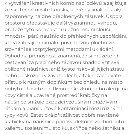
k vytváření kreativních kombinací oděvů a zajišťuje,
že skutečně nosíte kousky, které by jinak zůstaly
zapomněny na dně přeplněných zásuvek. Úspora
prostoru představuje další významnou výhodu,
protože tyto kompaktní úložné řešení sloučí
množství párů náušnic do přehledných uspořádání,
která zabírají minimální povrchovou plochu ve
srovnání se rozptýlenými metodami ukládání.
Pohodlná přenosnost znamená, že si můžete při
cestování za prací nebo zábavou snadno vzít své
oblíbené náušnice, aniž byste riskovali jejich ztrátu
nebo poškození v zavazadlech, a tak si zachováte
přístup k různým doplňkům bez ohledu na místo
pobytu. U osob se citlivou pokožkou nebo alergií na
kovy čisté a uzavřené prostředí krabičky na
náušnice snižuje expozici vzdušným dráždivým
látkám a brání křížové kontaminaci mezi různými
typy kovů. Estetická přitažlivost dobře navržené
krabičky na náušnice přidává dekorativní hodnotu
vašemu toaletnímu stolku, skříňce nebo šatníku a