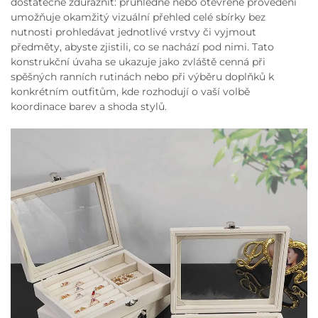
dostatečně zdůraznit: průhledné nebo otevřené provedení
umožňuje okamžitý vizuální přehled celé sbírky bez
nutnosti prohledávat jednotlivé vrstvy či vyjmout
předměty, abyste zjistili, co se nachází pod nimi. Tato
konstrukční úvaha se ukazuje jako zvláště cenná při
spěšných ranních rutinách nebo při výběru doplňků k
konkrétním outfitům, kde rozhodují o vaší volbě
koordinace barev a shoda stylů.