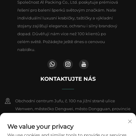
Společnost A1 Packing Co., Ltd. poskytuje prémiová
řešení pro balení šperků světovým značkám. Naše
individuální luxusní krabičky, taštičky a výkladní
stojany zajišťují elegance, ochranu i silný brandový
dopad. Důvěřují nám více než 100 klientů po
celém světě. Požádejte ještě dnes o cenovou
nabídku.
KONTAKTUJTE NÁS
Obchodní centrum Jufu, č. 100 na jižní straně ulice
Wenwen, městečko Dengwei, město Dongguan, provincie
Kuang-tung, Čína
We value your privacy
+86-18802602550
We use cookies and similar tools to provide our services.