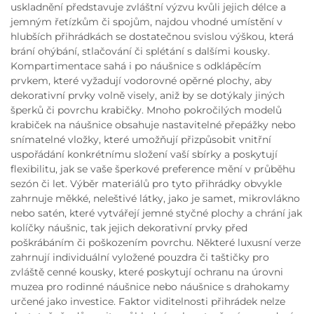
uskladnění představuje zvláštní výzvu kvůli jejich délce a
jemným řetízkům či spojům, najdou vhodné umístění v
hlubších přihrádkách se dostatečnou svislou výškou, která
brání ohýbání, stlačování či splétání s dalšími kousky.
Kompartimentace sahá i po náušnice s odklápěcím
prvkem, které vyžadují vodorovné opěrné plochy, aby
dekorativní prvky volně visely, aniž by se dotýkaly jiných
šperků či povrchu krabičky. Mnoho pokročilých modelů
krabiček na náušnice obsahuje nastavitelné přepážky nebo
snímatelné vložky, které umožňují přizpůsobit vnitřní
uspořádání konkrétnímu složení vaší sbírky a poskytují
flexibilitu, jak se vaše šperkové preference mění v průběhu
sezón či let. Výběr materiálů pro tyto přihrádky obvykle
zahrnuje měkké, neleštivé látky, jako je samet, mikrovlákno
nebo satén, které vytvářejí jemné styčné plochy a chrání jak
kolíčky náušnic, tak jejich dekorativní prvky před
poškrábáním či poškozením povrchu. Některé luxusní verze
zahrnují individuální vyložené pouzdra či taštičky pro
zvláště cenné kousky, které poskytují ochranu na úrovni
muzea pro rodinné náušnice nebo náušnice s drahokamy
určené jako investice. Faktor viditelnosti přihrádek nelze