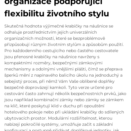
organizace podporující
flexibilitu životního stylu
Skutečná hodnota výjimečné krabičky na náušnice se
odhaluje prostřednictvím jejích univerzálních
organizačních možností, které se bezproblémově
přizpůsobují různým životním stylům a způsobům použití.
Pro každodenního cestujícího nebo častého cestovatele
jsou přenosné krabičky na náušnice navrženy s
kompaktními rozměry, bezpečnými zámkovými
mechanismy a odolnými vnějšími plášti, čímž se přeprava
šperků mění z napínavého balicího úkolu na jednoduchý a
sebejistý proces, při němž Vám Vaše oblíbené doplňky
bezpečně doprovázejí kamkoli. Tyto verze určené pro
cestování často zahrnují několik bezpečnostních prvků, jako
jsou například kombinační zámky nebo zámky se zámkem
na klíč, které poskytují klid v duchu při opouštění
hotelového pokoje nebo při ukládání krabičky do sdílených
ubytovacích prostor. Modulární rozšiřitelnost, kterou
nabízejí pokročilé systémy, umožňuje začít s základní
konfigurací a postupně přidávat doplňkové jednotky, jak