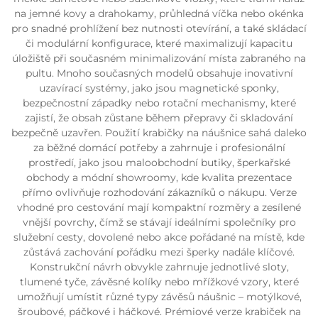
na jemné kovy a drahokamy, průhledná víčka nebo okénka
pro snadné prohlížení bez nutnosti otevírání, a také skládací
či modulární konfigurace, které maximalizují kapacitu
úložiště při současném minimalizování místa zabraného na
pultu. Mnoho současných modelů obsahuje inovativní
uzavírací systémy, jako jsou magnetické sponky,
bezpečnostní západky nebo rotační mechanismy, které
zajistí, že obsah zůstane během přepravy či skladování
bezpečně uzavřen. Použití krabičky na náušnice sahá daleko
za běžné domácí potřeby a zahrnuje i profesionální
prostředí, jako jsou maloobchodní butiky, šperkařské
obchody a módní showroomy, kde kvalita prezentace
přímo ovlivňuje rozhodování zákazníků o nákupu. Verze
vhodné pro cestování mají kompaktní rozměry a zesílené
vnější povrchy, čímž se stávají ideálními společníky pro
služební cesty, dovolené nebo akce pořádané na místě, kde
zůstává zachování pořádku mezi šperky nadále klíčové.
Konstrukční návrh obvykle zahrnuje jednotlivé sloty,
tlumené tyče, závěsné kolíky nebo mřížkové vzory, které
umožňují umístit různé typy závěsů náušnic – motýlkové,
šroubové, páčkové i háčkové. Prémiové verze krabiček na