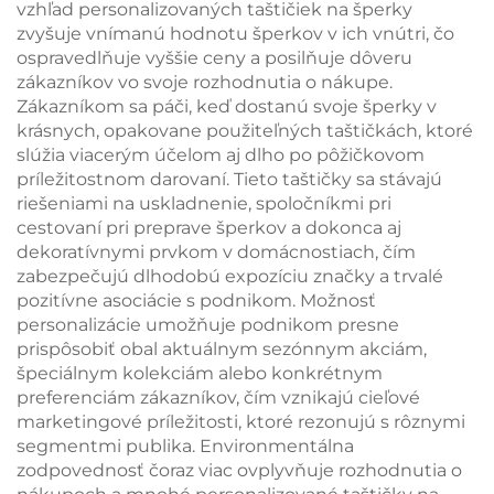
vzhľad personalizovaných taštičiek na šperky
zvyšuje vnímanú hodnotu šperkov v ich vnútri, čo
ospravedlňuje vyššie ceny a posilňuje dôveru
zákazníkov vo svoje rozhodnutia o nákupe.
Zákazníkom sa páči, keď dostanú svoje šperky v
krásnych, opakovane použiteľných taštičkách, ktoré
slúžia viacerým účelom aj dlho po pôžičkovom
príležitostnom darovaní. Tieto taštičky sa stávajú
riešeniami na uskladnenie, spoločníkmi pri
cestovaní pri preprave šperkov a dokonca aj
dekoratívnymi prvkom v domácnostiach, čím
zabezpečujú dlhodobú expozíciu značky a trvalé
pozitívne asociácie s podnikom. Možnosť
personalizácie umožňuje podnikom presne
prispôsobiť obal aktuálnym sezónnym akciám,
špeciálnym kolekciám alebo konkrétnym
preferenciám zákazníkov, čím vznikajú cieľové
marketingové príležitosti, ktoré rezonujú s rôznymi
segmentmi publika. Environmentálna
zodpovednosť čoraz viac ovplyvňuje rozhodnutia o