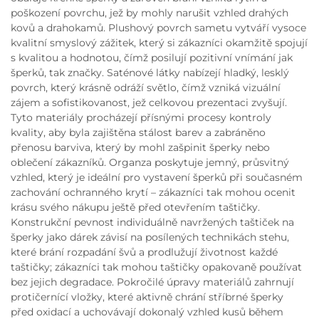
poškození povrchu, jež by mohly narušit vzhled drahých
kovů a drahokamů. Plushový povrch sametu vytváří vysoce
kvalitní smyslový zážitek, který si zákazníci okamžitě spojují
s kvalitou a hodnotou, čímž posilují pozitivní vnímání jak
šperků, tak značky. Saténové látky nabízejí hladký, lesklý
povrch, který krásně odráží světlo, čímž vzniká vizuální
zájem a sofistikovanost, jež celkovou prezentaci zvyšují.
Tyto materiály procházejí přísnými procesy kontroly
kvality, aby byla zajištěna stálost barev a zabráněno
přenosu barviva, který by mohl zašpinit šperky nebo
oblečení zákazníků. Organza poskytuje jemný, průsvitný
vzhled, který je ideální pro vystavení šperků při současném
zachování ochranného krytí – zákazníci tak mohou ocenit
krásu svého nákupu ještě před otevřením taštičky.
Konstrukční pevnost individuálně navržených taštiček na
šperky jako dárek závisí na posílených technikách stehu,
které brání rozpadání švů a prodlužují životnost každé
taštičky; zákazníci tak mohou taštičky opakovaně používat
bez jejich degradace. Pokročilé úpravy materiálů zahrnují
protičernící vložky, které aktivně chrání stříbrné šperky
před oxidací a uchovávají dokonalý vzhled kusů během