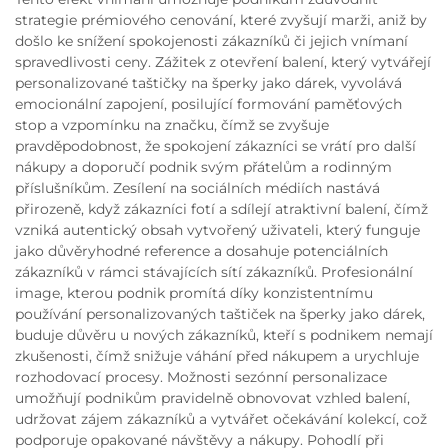
strategie prémiového cenování, které zvyšují marži, aniž by
došlo ke snížení spokojenosti zákazníků či jejich vnímaní
spravedlivosti ceny. Zážitek z otevření balení, který vytvářejí
personalizované taštičky na šperky jako dárek, vyvolává
emocionální zapojení, posilující formování paměťových
stop a vzpomínku na značku, čímž se zvyšuje
pravděpodobnost, že spokojení zákazníci se vrátí pro další
nákupy a doporučí podnik svým přátelům a rodinným
příslušníkům. Zesílení na sociálních médiích nastává
přirozeně, když zákazníci fotí a sdílejí atraktivní balení, čímž
vzniká autentický obsah vytvořený uživateli, který funguje
jako důvěryhodné reference a dosahuje potenciálních
zákazníků v rámci stávajících sítí zákazníků. Profesionální
image, kterou podnik promítá díky konzistentnímu
používání personalizovaných taštiček na šperky jako dárek,
buduje důvěru u nových zákazníků, kteří s podnikem nemají
zkušenosti, čímž snižuje váhání před nákupem a urychluje
rozhodovací procesy. Možnosti sezónní personalizace
umožňují podnikům pravidelně obnovovat vzhled balení,
udržovat zájem zákazníků a vytvářet očekávání kolekcí, což
podporuje opakované návštěvy a nákupy. Pohodlí při