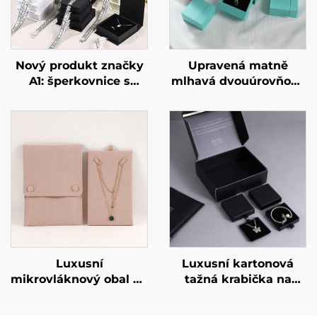
Nový produkt značky
Upravená matně
A1: šperkovnice s
mlhavá dvouúrovňová
mačkacím
zásuvková trezorová
magnetickým víkem a
krabička s
stužkou – luxusní
geometrickým
balení pro šperky
designem z lepenky
(prsteny, hodinky,
pro exkluzivní značku
náušnice, řetízky),
šperků – avantgardní
dárková krabička s
identitní krabička.
logem.
Luxusní
Luxusní kartonová
mikrovláknový obal na
tažná krabička na
náhrdelníky s
šperky s individuálním
podporující kartou –
logem, tažná zásuvka