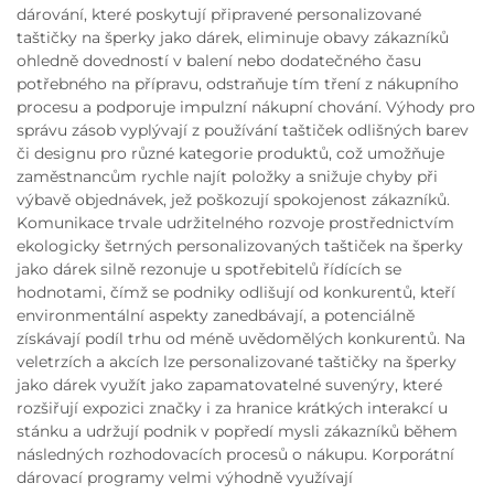
dárování, které poskytují připravené personalizované
taštičky na šperky jako dárek, eliminuje obavy zákazníků
ohledně dovedností v balení nebo dodatečného času
potřebného na přípravu, odstraňuje tím tření z nákupního
procesu a podporuje impulzní nákupní chování. Výhody pro
správu zásob vyplývají z používání taštiček odlišných barev
či designu pro různé kategorie produktů, což umožňuje
zaměstnancům rychle najít položky a snižuje chyby při
výbavě objednávek, jež poškozují spokojenost zákazníků.
Komunikace trvale udržitelného rozvoje prostřednictvím
ekologicky šetrných personalizovaných taštiček na šperky
jako dárek silně rezonuje u spotřebitelů řídících se
hodnotami, čímž se podniky odlišují od konkurentů, kteří
environmentální aspekty zanedbávají, a potenciálně
získávají podíl trhu od méně uvědomělých konkurentů. Na
veletrzích a akcích lze personalizované taštičky na šperky
jako dárek využít jako zapamatovatelné suvenýry, které
rozšiřují expozici značky i za hranice krátkých interakcí u
stánku a udržují podnik v popředí mysli zákazníků během
následných rozhodovacích procesů o nákupu. Korporátní
dárovací programy velmi výhodně využívají