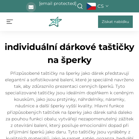
[email protected]
CS
Získat nabídku
individuální dárkové taštičky
na šperky
Přizpůsobené taštičky na šperky jako dárek představují
elegantní a sofistikované balení, které je speciálně navrženo
tak, aby zdůraznilo prezentaci cenných šperků. Tyto
specializované taštičky jsou ideálním doplňkem k ceněným
kouskům, jako jsou prstýnky, náhrdelníky, náramky,
náušnice a další šperky vyšší kvality. Hlavní funkce
přizpůsobených taštiček na šperky jako dárek sahá daleko
za pouhou funkci obalu; vytvářejí nezapomenutelný zážitek
z otevírání balení, který posiluje emocionální dopad při
přijímání šperků jako daru. Tyto taštičky jsou vyráběny z
kvalitních materiálů, jako je samet, satén, organza, hedvábí