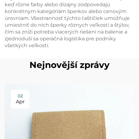
keď rôzne farby alebo dizajny zodpovedajú
konkrétnym kategóriám šperkov alebo cenovým
úrovniam. Všestrannosť týchto taštičiek umožňuje
umiestniť do nich šperky rôznych veľkostí a štýlov,
čím sa zníži potreba viacerých riešení na balenie a
zjednoduší sa operačná logistika pre podniky
všetkých veľkostí.
Nejnovější zprávy
02
Apr