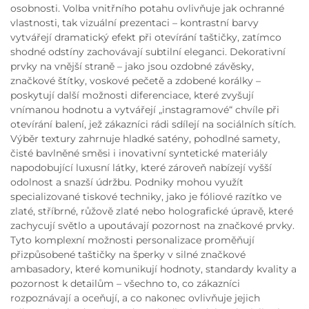
osobnosti. Volba vnitřního potahu ovlivňuje jak ochranné
vlastnosti, tak vizuální prezentaci – kontrastní barvy
vytvářejí dramatický efekt při otevírání taštičky, zatímco
shodné odstíny zachovávají subtilní eleganci. Dekorativní
prvky na vnější straně – jako jsou ozdobné závěsky,
značkové štítky, voskové pečetě a zdobené korálky –
poskytují další možnosti diferenciace, které zvyšují
vnímanou hodnotu a vytvářejí „instagramové“ chvíle při
otevírání balení, jež zákazníci rádi sdílejí na sociálních sítích.
Výběr textury zahrnuje hladké satény, pohodlné samety,
čisté bavlněné směsi i inovativní syntetické materiály
napodobující luxusní látky, které zároveň nabízejí vyšší
odolnost a snazší údržbu. Podniky mohou využít
specializované tiskové techniky, jako je fóliové razítko ve
zlaté, stříbrné, růžově zlaté nebo holografické úpravě, které
zachycují světlo a upoutávají pozornost na značkové prvky.
Tyto komplexní možnosti personalizace proměňují
přizpůsobené taštičky na šperky v silné značkové
ambasadory, které komunikují hodnoty, standardy kvality a
pozornost k detailům – všechno to, co zákazníci
rozpoznávají a oceňují, a co nakonec ovlivňuje jejich