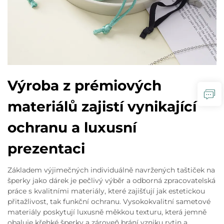
Výroba z prémiových
materiálů zajistí vynikající
ochranu a luxusní
prezentaci
Základem výjimečných individuálně navržených taštiček na
šperky jako dárek je pečlivý výběr a odborná zpracovatelská
práce s kvalitními materiály, které zajišťují jak estetickou
přitažlivost, tak funkční ochranu. Vysokokvalitní sametové
materiály poskytují luxusně měkkou texturu, která jemně
obaluje křehké šperky a zároveň brání vzniku rytin a