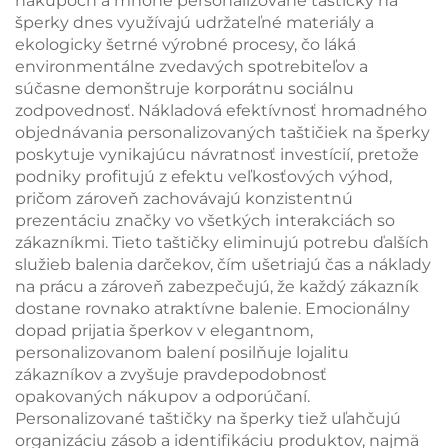
nákupoch a mnohé personalizované taštičky na
šperky dnes využívajú udržateľné materiály a
ekologicky šetrné výrobné procesy, čo láká
environmentálne zvedavých spotrebiteľov a
súčasne demonštruje korporátnu sociálnu
zodpovednosť. Nákladová efektívnosť hromadného
objednávania personalizovaných taštičiek na šperky
poskytuje vynikajúcu návratnosť investícií, pretože
podniky profitujú z efektu veľkosťových výhod,
pričom zároveň zachovávajú konzistentnú
prezentáciu značky vo všetkých interakciách so
zákazníkmi. Tieto taštičky eliminujú potrebu ďalších
služieb balenia darčekov, čím ušetriajú čas a náklady
na prácu a zároveň zabezpečujú, že každý zákazník
dostane rovnako atraktívne balenie. Emocionálny
dopad prijatia šperkov v elegantnom,
personalizovanom balení posilňuje lojalitu
zákazníkov a zvyšuje pravdepodobnosť
opakovaných nákupov a odporúčaní.
Personalizované taštičky na šperky tiež uľahčujú
organizáciu zásob a identifikáciu produktov, najmä