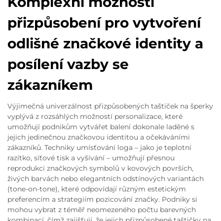
Komplexní možnosti
přizpůsobení pro vytvoření
odlišné značkové identity a
posílení vazby se
zákazníkem
Výjimečná univerzálnost přizpůsobených taštiček na šperky
vyplývá z rozsáhlých možností personalizace, které
umožňují podnikům vytvářet balení dokonale laděné s
jejich jedinečnou značkovou identitou a očekáváními
zákazníků. Techniky umísťování loga – jako je teplotní
razítko, síťové tisk a vyšívání – umožňují přesnou
reprodukci značkových symbolů v kovových površích,
živých barvách nebo elegantních odstínových variantách
(tone-on-tone), které odpovídají různým estetickým
preferencím a strategiím pozicování značky. Podniky si
mohou vybrat z téměř neomezeného počtu barevných
kombinací, čímž zajišťují, že jejich přizpůsobené taštičky na