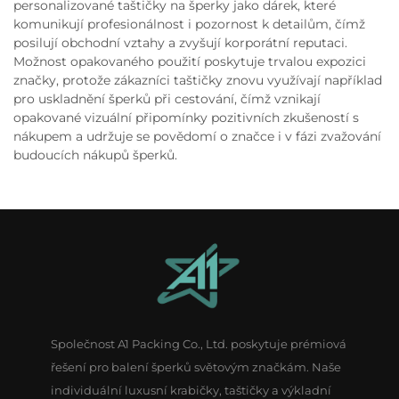
personalizované taštičky na šperky jako dárek, které
komunikují profesionálnost i pozornost k detailům, čímž
posilují obchodní vztahy a zvyšují korporátní reputaci.
Možnost opakovaného použití poskytuje trvalou expozici
značky, protože zákazníci taštičky znovu využívají například
pro uskladnění šperků při cestování, čímž vznikají
opakované vizuální připomínky pozitivních zkušeností s
nákupem a udržuje se povědomí o značce i v fázi zvažování
budoucích nákupů šperků.
Společnost A1 Packing Co., Ltd. poskytuje prémiová
řešení pro balení šperků světovým značkám. Naše
individuální luxusní krabičky, taštičky a výkladní