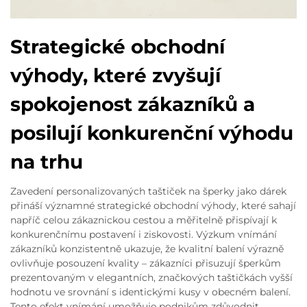
Strategické obchodní
výhody, které zvyšují
spokojenost zákazníků a
posilují konkurenční výhodu
na trhu
Zavedení personalizovaných taštiček na šperky jako dárek
přináší významné strategické obchodní výhody, které sahají
napříč celou zákaznickou cestou a měřitelně přispívají k
konkurenčnímu postavení i ziskovosti. Výzkum vnímání
zákazníků konzistentně ukazuje, že kvalitní balení výrazně
ovlivňuje posouzení kvality – zákazníci přisuzují šperkům
prezentovaným v elegantních, značkových taštičkách vyšší
hodnotu ve srovnání s identickými kusy v obecném balení.
Tento efekt vnímání umožňuje podnikům zdůvodnit