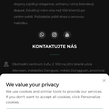
stojany zajišťují elegance, ochranu i silný brandový
dopad. Důvěřují nám více než 100 klientů po
celém světě. Požádejte ještě dnes o cenovou
nabídku.
KONTAKTUJTE NÁS
Obchodní centrum Jufu, č. 100 na jižní straně ulice
Wenwen, městečko Dengwei, město Dongguan, provincie
Kuang-tung, Čína
We value your privacy
+86-18802602550
We use cookies and similar tools to provide our services.
If you don't want to accept all cookies, click Personalize
[email protected]
cookies.