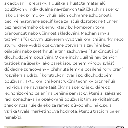
skladování i přepravy. Tloušťka a hustota materiálů
použitých v individuálně navržených taštičkách na šperky
jako dárek přímo ovlivňují jejich ochranné schopnosti;
pečlivě nastavené specifikace zajišťují dostatečné tlumení
bez nadměrného objemu, který by kompromitoval
přenosnost nebo účinnost skladování. Mechanismy s
tažným šňůrkovým uzávěrem využívají kvalitní šňůrky nebo
stuhy, které vydrží opakované otevírání a zavírání bez
ošlapání nebo přetrhnutí a tím zachovávají funkčnost i při
dlouhodobém používání. Okraje individuálně navržených
taštiček na šperky jako dárek jsou během výroby zvlášť
důkladně zpracovány – přehnuté lemy a posílené rohy brání
rozválení a udržují konstrukční tvar i po dlouhodobém
používání. Tyto kvalitní konstrukční techniky proměňují
individuálně navržené taštičky na šperky jako dárek z
jednorázového balení na ceněné památky, které si zákazníci
rádi ponechávají a opakovaně používají; tím se viditelnost
značky rozšiřuje daleko za rámec původního nákupu a
vzniká trvalá marketingová hodnota, kterou tradiční balení
nenabízí.