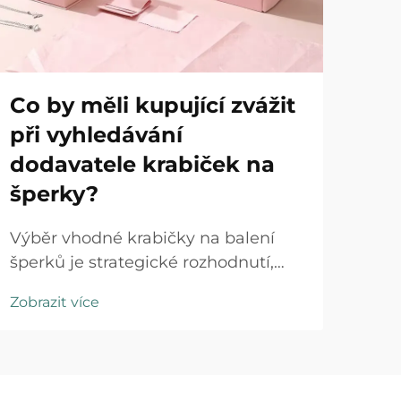
Co by měli kupující zvážit
Ja
při vyhledávání
in
dodavatele krabiček na
vý
šperky?
V k
špe
Výběr vhodné krabičky na balení
způ
šperků je strategické rozhodnutí,
Zobr
výra
které má přímý dopad na vnímání
Zobrazit více
jeji
značky, spokojenost zákazníků a
post
provozní efektivitu. Kupující v
Indi
šperkařském průmyslu se potýkají s
špe
komplexní nabídkou materiálů,