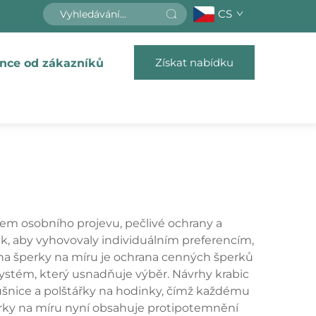
CS
Získat nabídku
nce od zákazníků
em osobního projevu, pečlivé ochrany a
k, aby vyhovovaly individuálním preferencím,
 na šperky na míru je ochrana cenných šperků
ystém, který usnadňuje výběr. Návrhy krabic
áušnice a polštářky na hodinky, čímž každému
erky na míru nyní obsahuje protipotemnění