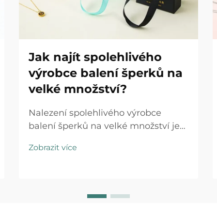
Jak najít spolehlivého
výrobce balení šperků na
velké množství?
Nalezení spolehlivého výrobce
balení šperků na velké množství je
rozhodující krok, který může výrazně
Zobrazit více
ovlivnit pověst vaší značky, provozní
efektivitu i výši ziskových marží. Ať
už uvádíte na trh novou kolekci
šperků nebo rozšiřujete stávající
podnik...