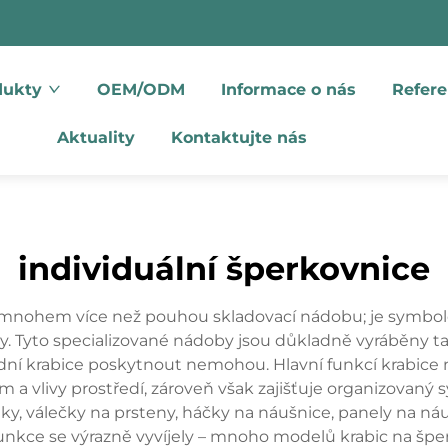
dukty
OEM/ODM
Informace o nás
Refere
Aktuality
Kontaktujte nás
individuální šperkovnice
 mnohem více než pouhou skladovací nádobu; je symbol
. Tyto specializované nádoby jsou důkladně vyráběny ta
ardní krabice poskytnout nemohou. Hlavní funkcí krabice
 vlivy prostředí, zároveň však zajišťuje organizovaný s
ky, válečky na prsteny, háčky na náušnice, panely na n
 funkce se výrazně vyvíjely – mnoho modelů krabic na šp