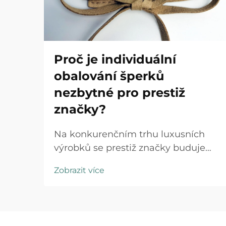
Proč je individuální
obalování šperků
nezbytné pro prestiž
značky?
Na konkurenčním trhu luxusních
výrobků se prestiž značky buduje
důkladnou pozorností věnovanou
Zobrazit více
každému kontaktu s klientem a
individuální obalování šperků
představuje první fyzickou interakci
mezi vaší značkou a zákazníkem.