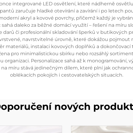
once integrované LED osvětlení, které nádherně osvětluje
antů zaručuje hladké otevírání a zavírání i po letech pou
 moderní akryl a kovové povrchy, přičemž každý je vybrán
 sahá daleko za běžné domácí využití – řešení na míru sl
e darů či profesionální skladování šperků v butikových 
 vrstvené, navrstvitelné úrovně, které dokážou pojmout r
r materiálů, instalaci kovových doplňků a dokončovací 
ržena pro minimalistickou sbírku nebo rozsáhlý sortiment,
u organizaci. Personalizace sahá až k monogramování, vý
y na míru stává jedinečným dílem, které plní jak ochrann
oblékacích pokojích i cestovatelských situacích.
oporučení nových produk