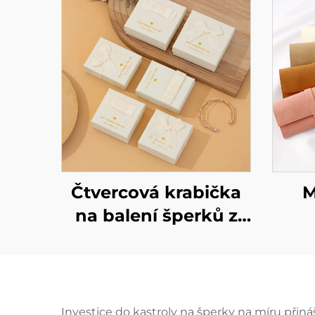
Čtvercová krabička
M
na balení šperků z
výrobního skladu
značky A1, béžová, s
šp
mašlí – pro prstýnky,
náušnice,
i
Investice do kastroly na šperky na míru přin