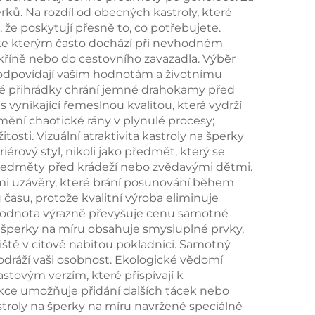
erků. Na rozdíl od obecných kastroly, které
 z
krabička s třídou pro
 že poskytují přesně to, co potřebujete.
pro
balení,
, ke kterým často dochází při nevhodném
kříně nebo do cestovního zavazadla. Výběr
nic,
personalizovaná
é odpovídají vašim hodnotám a životnímu
dárková krabička,
ené přihrádky chrání jemné drahokamy před
ynikající řemeslnou kvalitou, která vydrží
ů
dávkové balení
omění chaotické rány v plynulé procesy;
osti. Vizuální atraktivita kastroly na šperky
iérový styl, nikoli jako předmět, který se
 předměty před krádeží nebo zvědavými dětmi.
ými uzávěry, které brání posunování během
času, protože kvalitní výroba eliminuje
ž hodnota výrazně převyšuje cenu samotné
a šperky na míru obsahuje smysluplné prvky,
iště v citově nabitou pokladnici. Samotný
odráží vaši osobnost. Ekologické vědomí
stovým verzím, které přispívají k
ce umožňuje přidání dalších tácek nebo
stroly na šperky na míru navržené speciálně