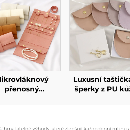
ikrovláknový
Luxusní taštičk
přenosný
šperky z PU ků
multifunkční
možností poti
erkový pytlík s
loga, obálka 
možností
snapovým
ndividuálního
knoflíkem, mě
áší hmatatelné výhody, které zlepšují každodenní rutin