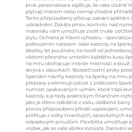
prvé, personalizace zajišťuje, že vaše úložné 
náhrdelníky a
g
plýtvají místem nebo nemají vhodné přihrádky,
náramky, dárková
náu
Tento přizpůsobený přístup zabrání splétání
uskladnění. Získáte plnou kontrolu nad rozmě
krabička,
materiálu vám umožňuje zvolit trvale udržit
velkoobchod
hod
stylu. Ochrana je hlavní výhodou – speciali
poškozením nárazem. Vaše kastroly na šperky
desítky let používání, na rozdíl od jednorázov
vědomí přesného umístění každého kusu šperku š
na míru obohacuje interiér místnosti a slouží 
skrývá v zásuvkách. Bezpečnostní prvky posk
Speciální návrhy kastroly na šperky na míru
přepravy a eliminují úzkost z poškození šperk
nutnost opakovaných výměn, které trápí levně
kastroly, a je tedy praktickým finančním ro
jako je dřevo zděděné z rodu, oblíbené barvy 
proces přizpůsobení přináší uspokojení, umož
profituje z volby trvanlivých, opravitelných 
odpadovým proudům. Flexibilita umožňuje p
vložek, jak se vaše sbírka rozrůstá. Darován