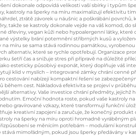
řešení dokonale odpovídá velikosti vaší sbírky i typům šp
ravírování pro
vnitřní potah
 kastroly na šperky na míru maximalizují efektivitu tím,
šnice, prsteny,
mikrovlákna 
 náhrdel, ztrátě závorek u náušnic a poškrábání povrchů
ry, takže se kastroly dokonale vejde na váš komod, do s
náhrdelníky a
uskladnění náuš
elné dřeviny, vegan kůži nebo hypoalergenní látky, kter
inky – svinovací
prstenu a
zované výstelky brání potemnění stříbrných kusů a vylož
 na míru se sama stává rodinnou památkou, vyrobenou s v
provedení
náhrdelník
ých alternativ, které se rychle opotřebují. Organizace pr
etří čas a snižuje stres při přípravě na důležité příležit
jako esteticky působivý exponát, který doplňuje váš inter
ytují klid v myslích – integrované zámky chrání cenné
 pro cestování nabízejí kompaktní řešení se zabezpečen
ů během cest. Nákladová efektivita se projeví v průběhu 
jší alternativy. Vaše investice chrání předměty, jejich
zhodnutím. Emoční hodnota roste, pokud vaše kastroly n
nebo gravírované vzkazy, které transformují funkční úlož
ňuje kreativní zapojení a zaručuje, že konečný produkt 
kastroly na šperky na míru oproti hromadně vyráběným pla
řizpůsobení se měnícím potřebám – modulární konstruk
í se stává mimořádným, pokud jsou šperky předávány v ka