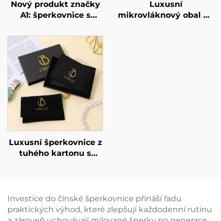
Nový produkt značky
Luxusní
A1: šperkovnice s
mikrovláknový obal na
mačkacím
náhrdelníky s
magnetickým víkem a
podporující kartou –
stužkou – luxusní
šperkový pytlík pro
balení pro šperky
náhrdelníky a
(prsteny, hodinky,
náramky s možností
náušnice, řetízky),
potisku individuálního
dárková krabička s
loga teplým razítkem
logem.
Luxusní šperkovnice z
tuhého kartonu s
možností potisku loga
– Šperkovnice typu
zásuvka pro
uskladnění šperků s
Investice do čínské šperkovnice přináší řadu
mašličkovou úchytkou
praktických výhod, které zlepšují každodenní rutinu
pro balení náhrdelníků
a zároveň uchovávají milované šperky po generace.