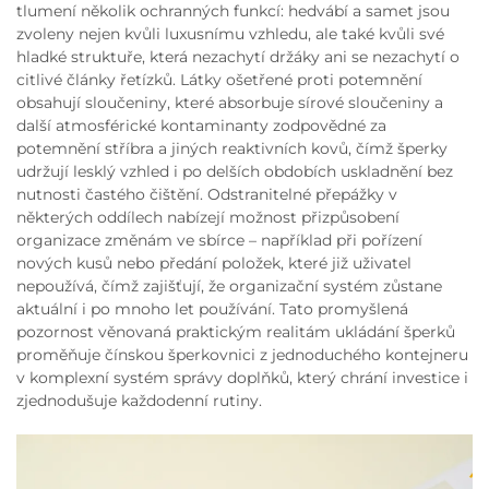
tlumení několik ochranných funkcí: hedvábí a samet jsou
zvoleny nejen kvůli luxusnímu vzhledu, ale také kvůli své
hladké struktuře, která nezachytí držáky ani se nezachytí o
citlivé články řetízků. Látky ošetřené proti potemnění
obsahují sloučeniny, které absorbuje sírové sloučeniny a
další atmosférické kontaminanty zodpovědné za
potemnění stříbra a jiných reaktivních kovů, čímž šperky
udržují lesklý vzhled i po delších obdobích uskladnění bez
nutnosti častého čištění. Odstranitelné přepážky v
některých oddílech nabízejí možnost přizpůsobení
organizace změnám ve sbírce – například při pořízení
nových kusů nebo předání položek, které již uživatel
nepoužívá, čímž zajišťují, že organizační systém zůstane
aktuální i po mnoho let používání. Tato promyšlená
pozornost věnovaná praktickým realitám ukládání šperků
proměňuje čínskou šperkovnici z jednoduchého kontejneru
v komplexní systém správy doplňků, který chrání investice i
zjednodušuje každodenní rutiny.