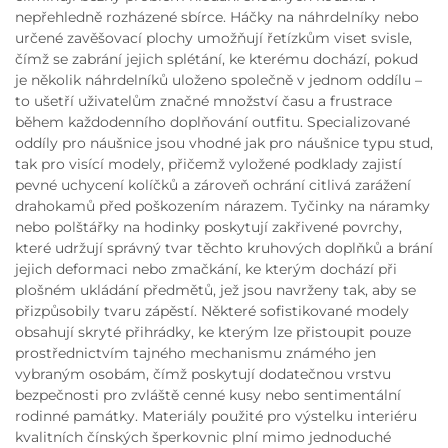
nepřehledně rozházené sbírce. Háčky na náhrdelníky nebo
určené zavěšovací plochy umožňují řetízkům viset svisle,
čímž se zabrání jejich splétání, ke kterému dochází, pokud
je několik náhrdelníků uloženo společně v jednom oddílu –
to ušetří uživatelům značné množství času a frustrace
během každodenního doplňování outfitu. Specializované
oddíly pro náušnice jsou vhodné jak pro náušnice typu stud,
tak pro visící modely, přičemž vyložené podklady zajistí
pevné uchycení kolíčků a zároveň ochrání citlivá zarážení
drahokamů před poškozením nárazem. Tyčinky na náramky
nebo polštářky na hodinky poskytují zakřivené povrchy,
které udržují správný tvar těchto kruhových doplňků a brání
jejich deformaci nebo zmačkání, ke kterým dochází při
plošném ukládání předmětů, jež jsou navrženy tak, aby se
přizpůsobily tvaru zápěstí. Některé sofistikované modely
obsahují skryté přihrádky, ke kterým lze přistoupit pouze
prostřednictvím tajného mechanismu známého jen
vybraným osobám, čímž poskytují dodatečnou vrstvu
bezpečnosti pro zvláště cenné kusy nebo sentimentální
rodinné památky. Materiály použité pro výstelku interiéru
kvalitních čínských šperkovnic plní mimo jednoduché