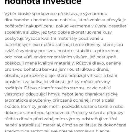
hodnota investice
Výběr čínské šperkovnice představuje významnou
dlouhodobou hodnotovou nabídku, která zdaleka převyšuje
počáteční nákupní cenu, pokud vezmeme v úvahu desetiletí
spolehlivé služby, jež tyto dobře zkonstruované kusy
poskytují. Vysoce kvalitní materiály používané u
autentických exemplářů zahrnují tvrdé dřeviny, které jsou
zvláště vybírány pro svou hustotu, stabilitu a přirozenou
odolnost vůči environmentálním vlivům, jež postupně
poškozují méně kvalitní materiály. Růžové dřevo, ceněné
pro svou bohatou barvu a jemnou strukturu dřeně,
obsahuje přirozené oleje, které odpuzují vlhkost a brání
praskání i za kolísající vlhkosti, jež by měkčí dřeviny
rozštípla. Dřevo z kamforového stromu navíc nabízí
vlastnosti odpuzující hmyz, neboť jeho charakteristické
aromatické sloučeniny přirozeně odhánějí mol a další
škůdce, kteří by jinak mohli poškodit uložené textilie nebo
dokonce samotnou šperkovnici. Procesy sušení a přípravy
těchto dřevin před zahájením výroby odstraňují vnitřní
napětí a stabilizují materiál, čímž se zajišťuje, že dokončené
šperkovnice zachovají své přesné rozměry a hladce