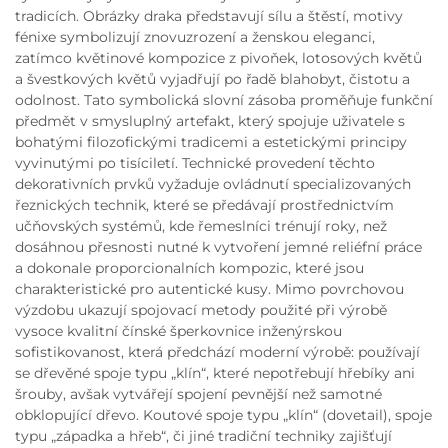
tradicích. Obrázky draka představují sílu a štěstí, motivy
fénixe symbolizují znovuzrození a ženskou eleganci,
zatímco květinové kompozice z pivoňek, lotosových květů
a švestkových květů vyjadřují po řadě blahobyt, čistotu a
odolnost. Tato symbolická slovní zásoba proměňuje funkční
předmět v smysluplný artefakt, který spojuje uživatele s
bohatými filozofickými tradicemi a estetickými principy
vyvinutými po tisíciletí. Technické provedení těchto
dekorativních prvků vyžaduje ovládnutí specializovaných
řeznických technik, které se předávají prostřednictvím
učňovských systémů, kde řemeslníci trénují roky, než
dosáhnou přesnosti nutné k vytvoření jemné reliéfní práce
a dokonale proporcionalních kompozic, které jsou
charakteristické pro autentické kusy. Mimo povrchovou
výzdobu ukazují spojovací metody použité při výrobě
vysoce kvalitní čínské šperkovnice inženýrskou
sofistikovanost, která předchází moderní výrobě: používají
se dřevěné spoje typu „klín“, které nepotřebují hřebíky ani
šrouby, avšak vytvářejí spojení pevnější než samotné
obklopující dřevo. Koutové spoje typu „klín“ (dovetail), spoje
typu „západka a hřeb“, či jiné tradiční techniky zajišťují