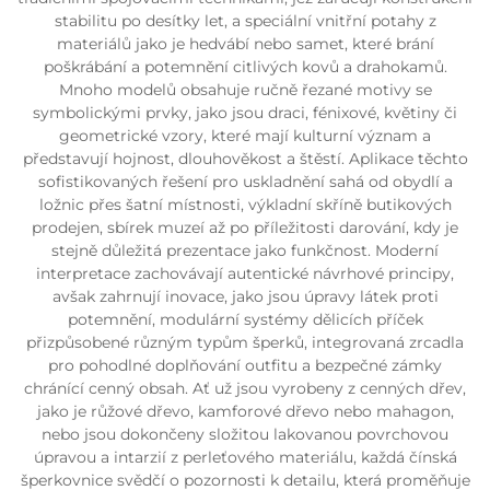
stabilitu po desítky let, a speciální vnitřní potahy z
materiálů jako je hedvábí nebo samet, které brání
poškrábání a potemnění citlivých kovů a drahokamů.
Mnoho modelů obsahuje ručně řezané motivy se
symbolickými prvky, jako jsou draci, fénixové, květiny či
geometrické vzory, které mají kulturní význam a
představují hojnost, dlouhověkost a štěstí. Aplikace těchto
sofistikovaných řešení pro uskladnění sahá od obydlí a
ložnic přes šatní místnosti, výkladní skříně butikových
prodejen, sbírek muzeí až po příležitosti darování, kdy je
stejně důležitá prezentace jako funkčnost. Moderní
interpretace zachovávají autentické návrhové principy,
avšak zahrnují inovace, jako jsou úpravy látek proti
potemnění, modulární systémy dělicích příček
přizpůsobené různým typům šperků, integrovaná zrcadla
pro pohodlné doplňování outfitu a bezpečné zámky
chránící cenný obsah. Ať už jsou vyrobeny z cenných dřev,
jako je růžové dřevo, kamforové dřevo nebo mahagon,
nebo jsou dokončeny složitou lakovanou povrchovou
úpravou a intarzií z perleťového materiálu, každá čínská
šperkovnice svědčí o pozornosti k detailu, která proměňuje