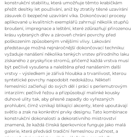
konstrukční stabilitu, která umožňuje těmto krabičkám
přežít desítky let používání, aniž by ztratily těsné uzavírání
zásuvek či bezpečné uzavírání víka. Dokončovací procesy
aplikované u kvalitních exemplářů zahrnují několik stupňů
broušení, impregnace a leštění, které zdůrazňují přirozenou
krásu vybraných dřev a zároveň chrání povrchy před
poškozením způsobeným vnějšími vlivy. Lakování
představuje možná nejnáročnější dokončovací techniku:
vyžaduje nanášení několika tenkých vrstev přírodního laku
získaného z pryskyřice stromů, přičemž každá vrstva musí
být pečlivě vysušena a naleštěna před nanášením další
vrstvy – výsledkem je zářivá hloubka a trvanlivost, kterou
syntetické povrchy napodobit nedokážou. Někteří
řemeslníci začleňují do svých děl i práci s perlemutrovým
intarziím: pečlivě řežou a přizpůsobují malinké kousky
duhové ulity tak, aby přesně zapadly do vyřezaných
prohlubní, čímž vznikají blikající akcenty, které upoutávají
světlo a zrak na konkrétní prvky designu. Tato kombinace
konstrukční dokonalosti a dekorativního mistrovství
znamená, že každá čínská šperkovnice funguje jako malá
galerie, která předvádí tradiční řemeslnou zručnost, a