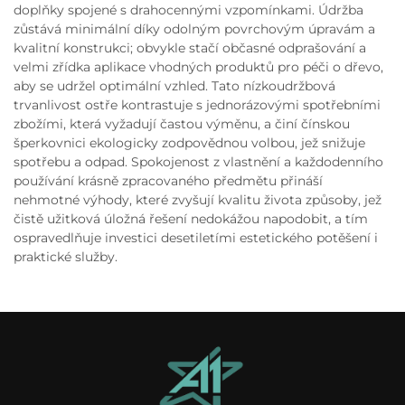
doplňky spojené s drahocennými vzpomínkami. Údržba
zůstává minimální díky odolným povrchovým úpravám a
kvalitní konstrukci; obvykle stačí občasné odprašování a
velmi zřídka aplikace vhodných produktů pro péči o dřevo,
aby se udržel optimální vzhled. Tato nízkoudržbová
trvanlivost ostře kontrastuje s jednorázovými spotřebními
zbožími, která vyžadují častou výměnu, a činí čínskou
šperkovnici ekologicky zodpovědnou volbou, jež snižuje
spotřebu a odpad. Spokojenost z vlastnění a každodenního
používání krásně zpracovaného předmětu přináší
nehmotné výhody, které zvyšují kvalitu života způsoby, jež
čistě užitková úložná řešení nedokážou napodobit, a tím
ospravedlňuje investici desetiletími estetického potěšení i
praktické služby.