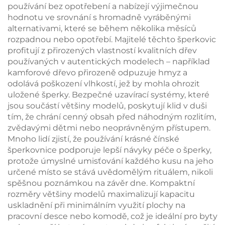
používání bez opotřebení a nabízejí výjimečnou
hodnotu ve srovnání s hromadně vyráběnými
alternativami, které se během několika měsíců
rozpadnou nebo opotřebí. Majitelé těchto šperkovic
profitují z přirozených vlastností kvalitních dřev
používaných v autentických modelech – například
kamforové dřevo přirozeně odpuzuje hmyz a
odolává poškození vlhkostí, jež by mohla ohrozit
uložené šperky. Bezpečné uzavírací systémy, které
jsou součástí většiny modelů, poskytují klid v duši
tím, že chrání cenný obsah před náhodným rozlitím,
zvědavými dětmi nebo neoprávněným přístupem.
Mnoho lidí zjistí, že používání krásné čínské
šperkovnice podporuje lepší návyky péče o šperky,
protože úmyslné umisťování každého kusu na jeho
určené místo se stává uvědomělým rituálem, nikoli
spěšnou poznámkou na závěr dne. Kompaktní
rozměry většiny modelů maximalizují kapacitu
uskladnění při minimálním využití plochy na
pracovní desce nebo komodě, což je ideální pro byty