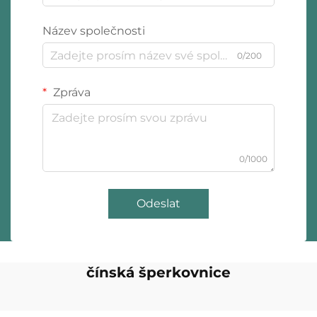
Název společnosti
0/200
Zpráva
0/1000
Odeslat
čínská šperkovnice