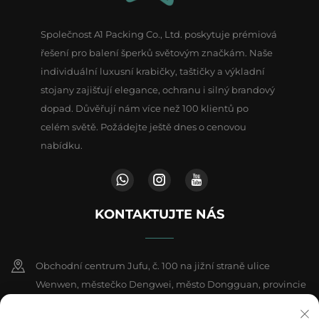
Společnost A1 Packing Co., Ltd. poskytuje prémiová
řešení pro balení šperků světovým značkám. Naše
individuální luxusní krabičky, taštičky a výkladní
stojany zajišťují elegance, ochranu i silný brandový
dopad. Důvěřují nám více než 100 klientů po
celém světě. Požádejte ještě dnes o cenovou
nabídku.
KONTAKTUJTE NÁS
Obchodní centrum Jufu, č. 100 na jižní straně ulice
Wenwen, městečko Dengwei, město Dongguan, provincie
Kuang-tung, Čína