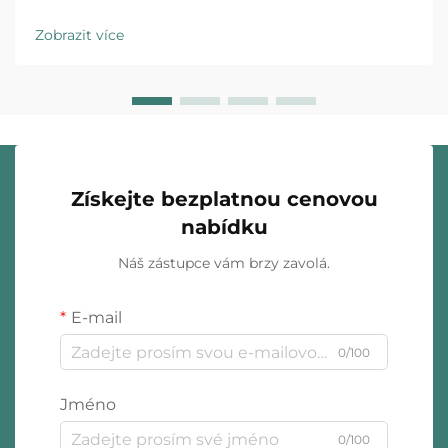
ovlivnit pověst vaší značky, provozní efektivitu i výši
ziskových marží. Ať už uvádíte na trh novou kolekci
Zobrazit více
šperků nebo rozšiřujete stávající podnik...
Získejte bezplatnou cenovou
nabídku
Náš zástupce vám brzy zavolá.
E-mail
0/100
Jméno
0/100