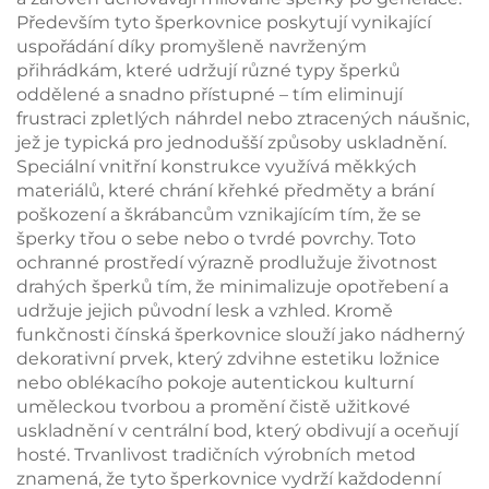
a prstenů
Především tyto šperkovnice poskytují vynikající
uspořádání díky promyšleně navrženým
přihrádkám, které udržují různé typy šperků
oddělené a snadno přístupné – tím eliminují
frustraci zpletlých náhrdel nebo ztracených náušnic,
jež je typická pro jednodušší způsoby uskladnění.
Speciální vnitřní konstrukce využívá měkkých
materiálů, které chrání křehké předměty a brání
poškození a škrábancům vznikajícím tím, že se
šperky třou o sebe nebo o tvrdé povrchy. Toto
ochranné prostředí výrazně prodlužuje životnost
drahých šperků tím, že minimalizuje opotřebení a
udržuje jejich původní lesk a vzhled. Kromě
funkčnosti čínská šperkovnice slouží jako nádherný
dekorativní prvek, který zdvihne estetiku ložnice
nebo oblékacího pokoje autentickou kulturní
uměleckou tvorbou a promění čistě užitkové
uskladnění v centrální bod, který obdivují a oceňují
hosté. Trvanlivost tradičních výrobních metod
znamená, že tyto šperkovnice vydrží každodenní