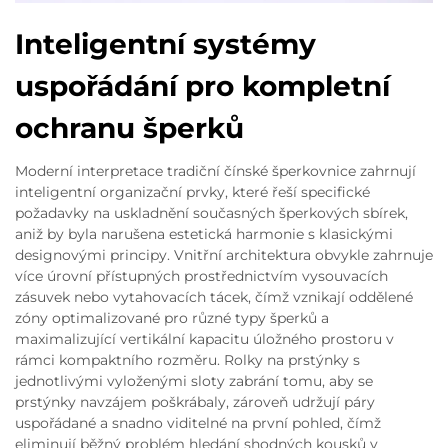
Inteligentní systémy
uspořádání pro kompletní
ochranu šperků
Moderní interpretace tradiční čínské šperkovnice zahrnují
inteligentní organizační prvky, které řeší specifické
požadavky na uskladnění současných šperkových sbírek,
aniž by byla narušena estetická harmonie s klasickými
designovými principy. Vnitřní architektura obvykle zahrnuje
více úrovní přístupných prostřednictvím vysouvacích
zásuvek nebo vytahovacích tácek, čímž vznikají oddělené
zóny optimalizované pro různé typy šperků a
maximalizující vertikální kapacitu úložného prostoru v
rámci kompaktního rozměru. Rolky na prstýnky s
jednotlivými vyloženými sloty zabrání tomu, aby se
prstýnky navzájem poškrábaly, zároveň udržují páry
uspořádané a snadno viditelné na první pohled, čímž
eliminují běžný problém hledání shodných kousků v