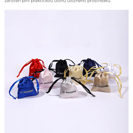
zároveň plní praktickou úlohu úložného prostředku.