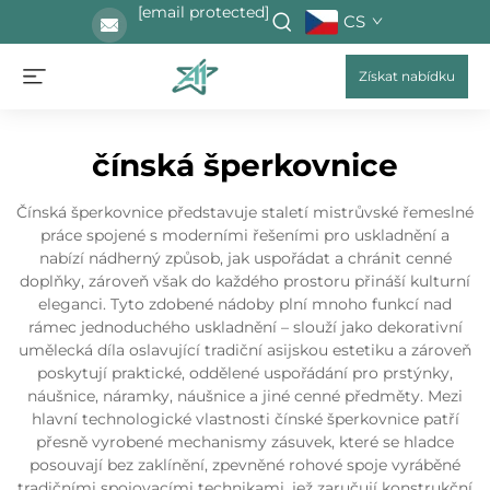
[email protected]
CS
Získat nabídku
čínská šperkovnice
Čínská šperkovnice představuje staletí mistrůvské řemeslné
práce spojené s moderními řešeními pro uskladnění a
nabízí nádherný způsob, jak uspořádat a chránit cenné
doplňky, zároveň však do každého prostoru přináší kulturní
eleganci. Tyto zdobené nádoby plní mnoho funkcí nad
rámec jednoduchého uskladnění – slouží jako dekorativní
umělecká díla oslavující tradiční asijskou estetiku a zároveň
poskytují praktické, oddělené uspořádání pro prstýnky,
náušnice, náramky, náušnice a jiné cenné předměty. Mezi
hlavní technologické vlastnosti čínské šperkovnice patří
přesně vyrobené mechanismy zásuvek, které se hladce
posouvají bez zaklínění, zpevněné rohové spoje vyráběné
tradičními spojovacími technikami, jež zaručují konstrukční