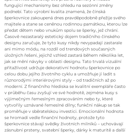
fungující mechanismy bez ohledu na sezónní změny
podnebí. Tato výrobní kvalita znamená, že čínská
šperkovnice zakoupená dnes pravděpodobně přežije svého
majitele a stane se ceněnou rodinnou památkou, kterou lze
předat dětem nebo vnukům spolu se šperky, jež chrání.
Časově nezastaralý estetický dojem tradičního čínského
designu zaručuje, že tyto kusy nikdy nevypadají zastarale
ani mimo módu, na rozdíl od trendových současných
úložných řešení, jejichž vzhled zastará během několika let,
jak se mění návyky v oblasti designu. Tato trvalá vizuální
přitažlivost udržuje dekorativní hodnotu šperkovnice po
celou dobu jejího životního cyklu a umožňuje jí ladit s
různorodými interiérovými styly – od tradičních až po
moderní. Z finančního hlediska se kvalitní exempláře často
v průběhu času zvyšují ve své hodnotě, zejména kusy s
výjimečným řemeslným zpracováním nebo ty, které
vytvořily uznávané řemeslné dílny; funkční nákup se tak
proměňuje v sběratelskou investici. Emocionální hodnota
se hromadí vedle finanční hodnoty, protože tyto
šperkovnice stávají svědky životních milníků – uchovávají
zásnubní prsteny, svatební šperky, dárky k maturitě a další