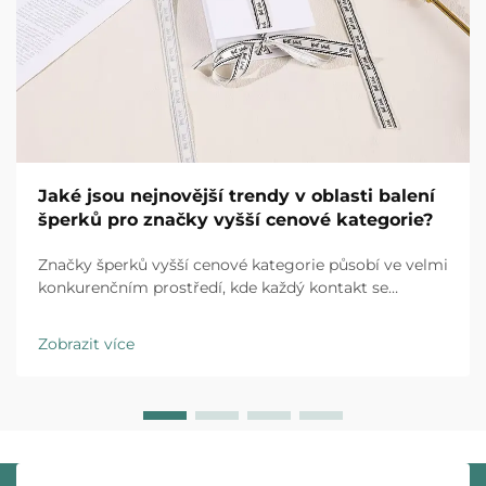
Jaké jsou nejnovější trendy v oblasti balení
šperků pro značky vyšší cenové kategorie?
Značky šperků vyšší cenové kategorie působí ve velmi
konkurenčním prostředí, kde každý kontakt se
zákazníkem má rozhodující význam. Zážitek z
rozbalení se vyvinul z jednoduché ochranné opatření
Zobrazit více
na strategický prvek, který značku odlišuje a ovlivňuje
nákupní rozhodování...