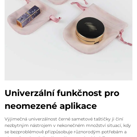
Univerzální funkčnost pro
neomezené aplikace
Výjimečná univerzálnost černé sametové taštičky ji činí
nezbytným nástrojem v nekonečném množství situací, kdy
se bezproblémově přizpůsobuje různorodým potřebám a