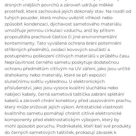
drsných vnějších povrchů a zároveň udržuje měkké
prostředí, které zachovává jejich dokonalý stav. Na rozdíl od
tuhých pouzder, která mohou uvěznit vlhkost nebo
způsobit kondenzaci, dýchavost sametového materiálu
umožňuje jemnou cirkulaci vzduchu, aniž by přitom
propouštěla prachové částice či jiné environmentální
kontaminanty. Tato vyvážená ochrana brání potemnění
stříbrných předmětů, oxidaci kovových součástí a
postupnému poškození citlivých materiálů v průběhu času.
Neprůsvitnost černého sametu poskytuje dodatečnou
ochranu předmětům citlivým na UV záření, jako jsou určité
drahokamy nebo materiály, které se při expozici
slunečnímu světlu vyblednou. U elektronických
příslušenství, jako jsou vysoce kvalitní sluchátka nebo
nabíjecí kabely, černá sametová taštička zabrání splétání
kabelů a zároveň chrání konektory před usazováním prachu,
který může snižovat jejich výkon. Antistatické vlastnosti
kvalitního sametu pomáhají chránit citlivé elektronické
komponenty před elektrostatickým výbojem, který by
mohl způsobit poruchu. Podnikatelé, kteří balí své produkty
do černých sametových taštiček, prokazují závazek k