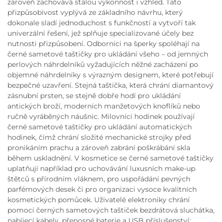
zároveň zachovává stálou výkonnost i vzhled. Tato
přizpůsobivost vyplývá ze základního návrhu, který
dokonale sladí jednoduchost s funkčností a vytvoří tak
univerzální řešení, jež splňuje specializované účely bez
nutnosti přizpůsobení. Odborníci na šperky spoléhají na
černé sametové taštičky pro ukládání všeho – od jemných
perlových náhrdelníků vyžadujících něžné zacházení po
objemné náhrdelníky s výrazným designem, které potřebují
bezpečné uzavření. Stejná taštička, která chrání diamantový
zásnubní prsten, se stejně dobře hodí pro ukládání
antických broží, moderních manžetových knoflíků nebo
ručně vyráběných náušnic. Milovníci hodinek používají
černé sametové taštičky pro ukládání automatických
hodinek, čímž chrání složité mechanické strojky před
pronikáním prachu a zároveň zabrání poškrábání skla
během uskladnění. V kosmetice se černé sametové taštičky
uplatňují například pro uchovávání luxusních make-up
štětců s přírodním vláknem, pro uspořádání pevných
parfémových desek či pro organizaci vysoce kvalitních
kosmetických pomůcek. Uživatelé elektroniky chrání
pomocí černých sametových taštiček bezdrátová sluchátka,
nabíjecí kabely, přenosné baterie a USB příslušenství;