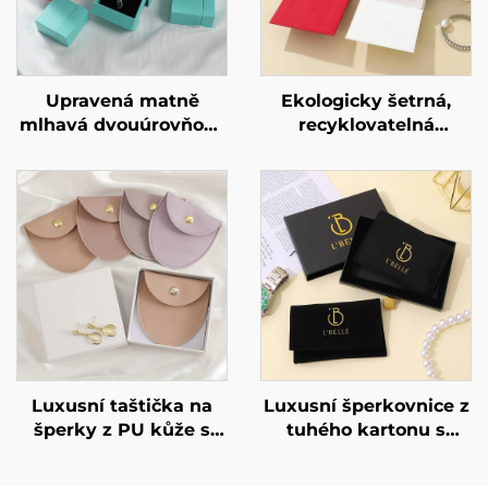
Upravená matně
Ekologicky šetrná,
mlhavá dvouúrovňová
recyklovatelná
zásuvková trezorová
krabička na náušnice
krabička s
a náhrdelníky, malé
geometrickým
minimální množství
designem z lepenky
objednávky (MOQ),
pro exkluzivní značku
minimalistická
šperků – avantgardní
lepenková krabička na
identitní krabička.
šperky pro dárkové i
prodejní účely,
připraveno k odeslání
Luxusní taštička na
Luxusní šperkovnice z
šperky z PU kůže s
tuhého kartonu s
možností potisku loga,
možností potisku loga
obálka se snapovým
– Šperkovnice typu