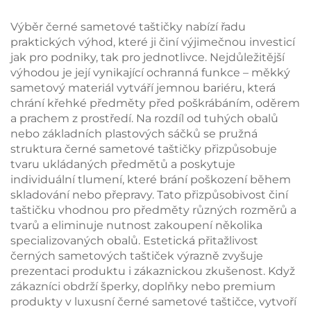
knoflíkem, měkké
zásuvka pro
vnitřní potah z
uskladnění šperků s
Výběr černé sametové taštičky nabízí řadu
mikrovlákna pro
mašličkovou úchytkou
praktických výhod, které ji činí výjimečnou investicí
uskladnění náušnic,
pro balení náhrdelníků
jak pro podniky, tak pro jednotlivce. Nejdůležitější
prstenu a náhrdelníků
a prstenů
výhodou je její vynikající ochranná funkce – měkký
sametový materiál vytváří jemnou bariéru, která
chrání křehké předměty před poškrábáním, oděrem
a prachem z prostředí. Na rozdíl od tuhých obalů
nebo základních plastových sáčků se pružná
struktura černé sametové taštičky přizpůsobuje
tvaru ukládaných předmětů a poskytuje
individuální tlumení, které brání poškození během
skladování nebo přepravy. Tato přizpůsobivost činí
taštičku vhodnou pro předměty různých rozměrů a
tvarů a eliminuje nutnost zakoupení několika
specializovaných obalů. Estetická přitažlivost
černých sametových taštiček výrazně zvyšuje
prezentaci produktu i zákaznickou zkušenost. Když
zákazníci obdrží šperky, doplňky nebo premium
produkty v luxusní černé sametové taštičce, vytvoří