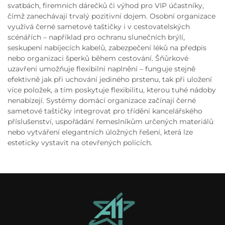
svatbách, firemních dárečků či výhod pro VIP účastníky,
čímž zanechávají trvalý pozitivní dojem. Osobní organizace
využívá černé sametové taštičky i v cestovatelských
scénářích – například pro ochranu slunečních brýlí,
seskupení nabíjecích kabelů, zabezpečení léků na předpis
nebo organizaci šperků během cestování. Šňůrkové
uzavření umožňuje flexibilní naplnění – funguje stejně
efektivně jak při uchování jediného prstenu, tak při uložení
více položek, a tím poskytuje flexibilitu, kterou tuhé nádoby
nenabízejí. Systémy domácí organizace začínají černé
sametové taštičky integrovat pro třídění kancelářského
příslušenství, uspořádání řemeslníkům určených materiálů
nebo vytváření elegantních úložných řešení, která lze
esteticky vystavit na otevřených policích.