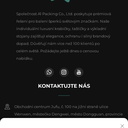
Společnost A1 Packing Co., Ltd. poskytuje prémiová
řešení pro balení šperků světovým značkám. Naše
individuální luxusní krabičky, taštičky a výkladní
stojany zajišťují elegance, ochranu i silný brandový
dopad. Důvěřují nám více než 100 klientů po
celém světě. Požádejte ještě dnes o cenovou
nabídku.
KONTAKTUJTE NÁS
Obchodní centrum Jufu, č. 100 na jižní straně ulice
Wenwen, městečko Dengwei, město Dongguan, provincie
Kuang-tung, Čína