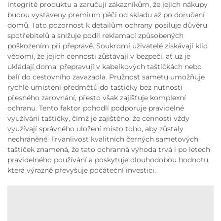
integritě produktu a zaručují zákazníkům, že jejich nákupy
budou vystaveny premium péči od skladu až po doručení
domů. Tato pozornost k detailům ochrany posiluje důvěru
spotřebitelů a snižuje podíl reklamací způsobených
poškozením při přepravě. Soukromí uživatelé získávají klid
vědomí, že jejich cennosti zůstávají v bezpečí, ať už je
ukládají doma, přepravují v kabelkových taštičkách nebo
balí do cestovního zavazadla. Pružnost sametu umožňuje
rychlé umístění předmětů do taštičky bez nutnosti
přesného zarovnání, přesto však zajišťuje komplexní
ochranu. Tento faktor pohodlí podporuje pravidelné
využívání taštičky, čímž je zajištěno, že cennosti vždy
využívají správného uložení místo toho, aby zůstaly
nechráněné. Trvanlivost kvalitních černých sametových
taštiček znamená, že tato ochranná výhoda trvá i po letech
pravidelného používání a poskytuje dlouhodobou hodnotu,
která výrazně převyšuje počáteční investici.