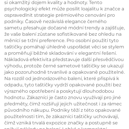
si okamžitý dojem kvality a hodnoty. Tento
psychologický efekt může posílit loajalitu k značce a
ospravedlnit strategie prémiového cenování pro
podniky. Časově nezávislá elegance černého
sametu přesahuje dočasné módní trendy a zajišťuje,
že vaše balení zůstane sofistikované bez ohledu na
měnící se tržní preference. Pro osobní použití tyto
taštičky pomáhají úhledně uspořádat věci se stylem
a proměňují běžné skladování v elegantní řešení.
Nákladová efektivita představuje další přesvědčivou
výhodu, protože černé sametové taštičky se ukazují
jako pozoruhodně trvanlivé a opakovaně použitelné.
Na rozdíl od jednorázového balení, které přispívá k
odpadu, tyto taštičky vydrží opakované použití bez
výrazného opotřebení a poskytují dlouhodobou
hodnotu. Zákazníci je často znovu využívají pro jiné
předměty, čímž rozšiřují jejich užitečnost i za rámec
původního nákupu. Podniky těží z této opakované
použitelnosti tím, že zákazníci taštičky uchovávají,
čímž vzniká trvalá expozice značky a postupně se