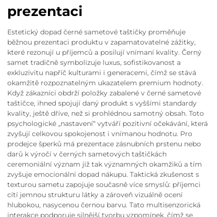
prezentaci
Estetický dopad černé sametové taštičky proměňuje
běžnou prezentaci produktu v zapamatovatelné zážitky,
které rezonují u příjemců a posilují vnímaní kvality. Černý
samet tradičně symbolizuje luxus, sofistikovanost a
exkluzivitu napříč kulturami i generacemi, čímž se stává
okamžitě rozpoznatelným ukazatelem premium hodnoty.
Když zákazníci obdrží položky zabalené v černé sametové
taštičce, ihned spojují daný produkt s vyššími standardy
kvality, ještě dříve, než si prohlédnou samotný obsah. Toto
psychologické „nastavení“ vytváří pozitivní očekávání, která
zvyšují celkovou spokojenost i vnímanou hodnotu. Pro
prodejce šperků má prezentace zásnubních prstenu nebo
darů k výročí v černých sametových taštičkách
ceremoniální význam již tak významných okamžiků a tím
zvyšuje emocionální dopad nákupu. Taktická zkušenost s
texturou sametu zapojuje současně více smyslů: příjemci
cítí jemnou strukturu látky a zároveň vizuálně ocení
hlubokou, nasycenou černou barvu. Tato multisenzorická
interakce podporuje silnější tvorbu vzpomínek, čímž se