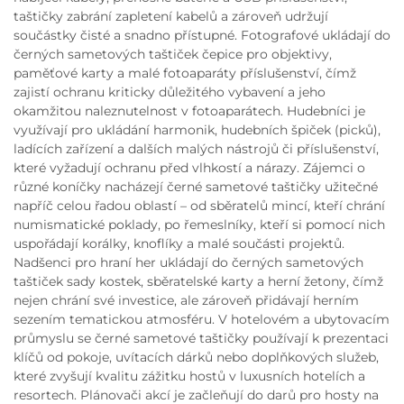
taštičky zabrání zapletení kabelů a zároveň udržují
součástky čisté a snadno přístupné. Fotografové ukládají do
černých sametových taštiček čepice pro objektivy,
paměťové karty a malé fotoaparáty příslušenství, čímž
zajistí ochranu kriticky důležitého vybavení a jeho
okamžitou naleznutelnost v fotoaparátech. Hudebníci je
využívají pro ukládání harmonik, hudebních špiček (picků),
ladících zařízení a dalších malých nástrojů či příslušenství,
které vyžadují ochranu před vlhkostí a nárazy. Zájemci o
různé koníčky nacházejí černé sametové taštičky užitečné
napříč celou řadou oblastí – od sběratelů mincí, kteří chrání
numismatické poklady, po řemeslníky, kteří si pomocí nich
uspořádají korálky, knoflíky a malé součásti projektů.
Nadšenci pro hraní her ukládají do černých sametových
taštiček sady kostek, sběratelské karty a herní žetony, čímž
nejen chrání své investice, ale zároveň přidávají herním
sezením tematickou atmosféru. V hotelovém a ubytovacím
průmyslu se černé sametové taštičky používají k prezentaci
klíčů od pokoje, uvítacích dárků nebo doplňkových služeb,
které zvyšují kvalitu zážitku hostů v luxusních hotelích a
resortech. Plánovači akcí je začleňují do darů pro hosty na