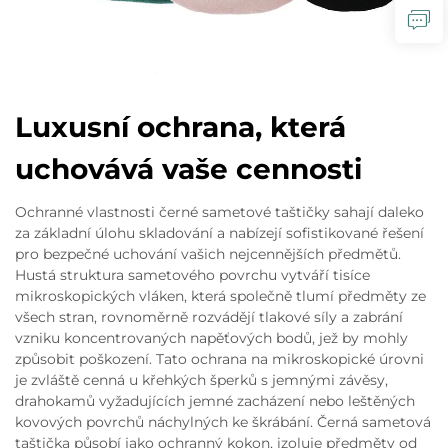
Luxusní ochrana, která
uchovává vaše cennosti
Ochranné vlastnosti černé sametové taštičky sahají daleko
za základní úlohu skladování a nabízejí sofistikované řešení
pro bezpečné uchování vašich nejcennějších předmětů.
Hustá struktura sametového povrchu vytváří tisíce
mikroskopických vláken, která společně tlumí předměty ze
všech stran, rovnoměrně rozvádějí tlakové síly a zabrání
vzniku koncentrovaných napěťových bodů, jež by mohly
způsobit poškození. Tato ochrana na mikroskopické úrovni
je zvláště cenná u křehkých šperků s jemnými závěsy,
drahokamů vyžadujících jemné zacházení nebo leštěných
kovových povrchů náchylných ke škrábání. Černá sametová
taštička působí jako ochranný kokon, izoluje předměty od