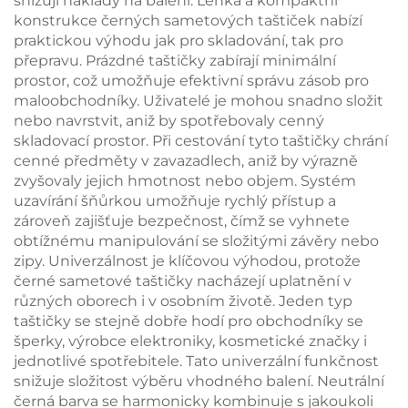
snižují náklady na balení. Lehká a kompaktní
konstrukce černých sametových taštiček nabízí
praktickou výhodu jak pro skladování, tak pro
přepravu. Prázdné taštičky zabírají minimální
prostor, což umožňuje efektivní správu zásob pro
maloobchodníky. Uživatelé je mohou snadno složit
nebo navrstvit, aniž by spotřebovaly cenný
skladovací prostor. Při cestování tyto taštičky chrání
cenné předměty v zavazadlech, aniž by výrazně
zvyšovaly jejich hmotnost nebo objem. Systém
uzavírání šňůrkou umožňuje rychlý přístup a
zároveň zajišťuje bezpečnost, čímž se vyhnete
obtížnému manipulování se složitými závěry nebo
zipy. Univerzálnost je klíčovou výhodou, protože
černé sametové taštičky nacházejí uplatnění v
různých oborech i v osobním životě. Jeden typ
taštičky se stejně dobře hodí pro obchodníky se
šperky, výrobce elektroniky, kosmetické značky i
jednotlivé spotřebitele. Tato univerzální funkčnost
snižuje složitost výběru vhodného balení. Neutrální
černá barva se harmonicky kombinuje s jakoukoli