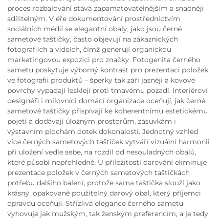
proces rozbalování stává zapamatovatelnějším a snadněji
sdílitelným. V éře dokumentování prostřednictvím
sociálních médií se elegantní obaly, jako jsou černé
sametové taštičky, často objevují na zákaznických
fotografiích a videích, čímž generují organickou
marketingovou expozici pro značky. Fotogenita černého
sametu poskytuje výborný kontrast pro prezentaci položek
ve fotografii produktů – šperky tak září jasněji a kovové
povrchy vypadají leskleji proti tmavému pozadí. Interiéroví
designéři i milovníci domácí organizace oceňují, jak černé
sametové taštičky přispívají ke koherentnímu estetickému
pojetí a dodávají úložným prostorům, zásuvkám i
výstavním plochám dotek dokonalosti. Jednotný vzhled
více černých sametových taštiček vytváří vizuální harmonii
při uložení vedle sebe, na rozdíl od nesouladných obalů,
které působí nepřehledně. U příležitostí darování eliminuje
prezentace položek v černých sametových taštičkách
potřebu dalšího balení, protože sama taštička slouží jako
krásný, opakovaně použitelný darový obal, který příjemci
opravdu oceňují. Střízlivá elegance černého sametu
vyhovuje jak mužským, tak ženským preferencím, a je tedy