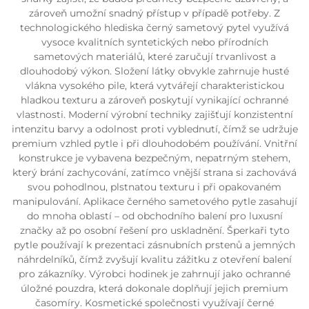
zároveň umožní snadný přístup v případě potřeby. Z
technologického hlediska černý sametový pytel využívá
vysoce kvalitních syntetických nebo přírodních
sametových materiálů, které zaručují trvanlivost a
dlouhodobý výkon. Složení látky obvykle zahrnuje husté
vlákna vysokého pile, která vytvářejí charakteristickou
hladkou texturu a zároveň poskytují vynikající ochranné
vlastnosti. Moderní výrobní techniky zajišťují konzistentní
intenzitu barvy a odolnost proti vyblednutí, čímž se udržuje
premium vzhled pytle i při dlouhodobém používání. Vnitřní
konstrukce je vybavena bezpečným, nepatrným stehem,
který brání zachycování, zatímco vnější strana si zachovává
svou pohodlnou, plstnatou texturu i při opakovaném
manipulování. Aplikace černého sametového pytle zasahují
do mnoha oblastí – od obchodního balení pro luxusní
značky až po osobní řešení pro uskladnění. Šperkaři tyto
pytle používají k prezentaci zásnubních prstenů a jemných
náhrdelníků, čímž zvyšují kvalitu zážitku z otevření balení
pro zákazníky. Výrobci hodinek je zahrnují jako ochranné
úložné pouzdra, která dokonale doplňují jejich premium
časomíry. Kosmetické společnosti využívají černé