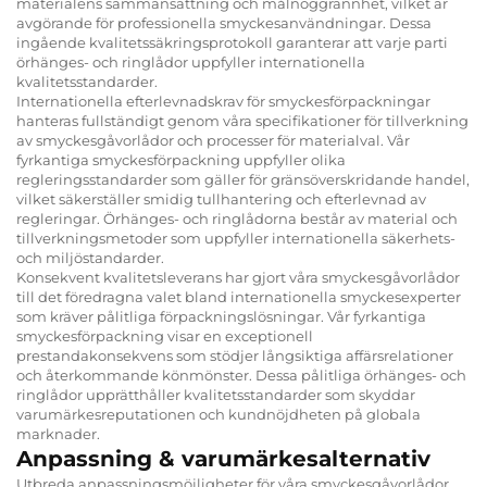
materialens sammansättning och målnoggrannhet, vilket är
avgörande för professionella smyckesanvändningar. Dessa
ingående kvalitetssäkringsprotokoll garanterar att varje parti
örhänges- och ringlådor uppfyller internationella
kvalitetsstandarder.
Internationella efterlevnadskrav för smyckesförpackningar
hanteras fullständigt genom våra specifikationer för tillverkning
av smyckesgåvorlådor och processer för materialval. Vår
fyrkantiga smyckesförpackning uppfyller olika
regleringsstandarder som gäller för gränsöverskridande handel,
vilket säkerställer smidig tullhantering och efterlevnad av
regleringar. Örhänges- och ringlådorna består av material och
tillverkningsmetoder som uppfyller internationella säkerhets-
och miljöstandarder.
Konsekvent kvalitetsleverans har gjort våra smyckesgåvorlådor
till det föredragna valet bland internationella smyckesexperter
som kräver pålitliga förpackningslösningar. Vår fyrkantiga
smyckesförpackning visar en exceptionell
prestandakonsekvens som stödjer långsiktiga affärsrelationer
och återkommande könmönster. Dessa pålitliga örhänges- och
ringlådor upprätthåller kvalitetsstandarder som skyddar
varumärkesreputationen och kundnöjdheten på globala
marknader.
Anpassning & varumärkesalternativ
Utbreda anpassningsmöjligheter för våra smyckesgåvorlådor