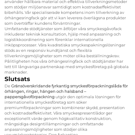
använder hållbara material och effektiva tillverkningsmetoder
som stödjer miljöansvar samtidigt som kostnadseffektivitet
bibehålls. Vår specialiserade kompetens inom tillverkning av
örhängesringfack gör att vi kan leverera överlägsna produkter
som överträffar kundens förväntningar.
Umfattande stödtjänster som åtföljer våra smyckesgåvofack
inkluderar teknisk konsultation, hjälp med anpassning och
logistikkoordinering som förenklar internationella
inköpsprocesser. Våra kvadratiska smyckespakningslösningar
stöds av en responsiv kundtjänst och flexibla
tillverkningsmöjligheter som möter olika beställningskrav.
Pålitligheten hos våra örhängesringfack och stödtjänster har
lett till långvariga partnerskap med smyckesföretag på globala
marknader.
Slutsats
De
Gränsöverskridande fyrkantig smyckesförpackningslåda för
örhängen, ringar, hängen och halsband –
pappersgåvoförpackning
utgör den optimala lösningen för
internationella smyckesföretag som söker
premiumförpackningar som kombinerar skydd, presentation
och kostnadseffektivitet. Våra smyckespresentlådor ger
exceptionellt värde genom högkvalitativ konstruktion,
mångsidiga designtillämpningar och omfattande
anpassningsmöjligheter som stödjer olika
varumärkesstrategier. Den fyrkantiga