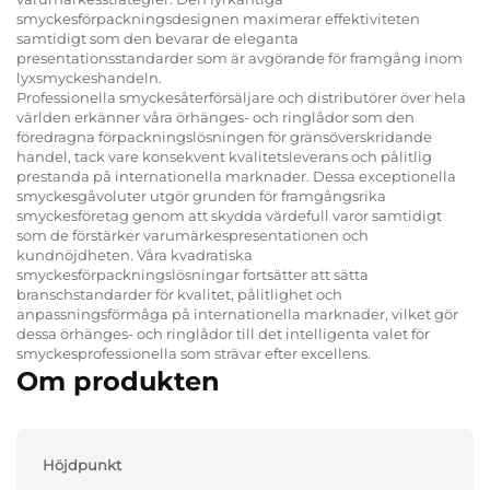
smyckesförpackningsdesignen maximerar effektiviteten
samtidigt som den bevarar de eleganta
presentationsstandarder som är avgörande för framgång inom
lyxsmyckeshandeln.
Professionella smyckesåterförsäljare och distributörer över hela
världen erkänner våra örhänges- och ringlådor som den
föredragna förpackningslösningen för gränsöverskridande
handel, tack vare konsekvent kvalitetsleverans och pålitlig
prestanda på internationella marknader. Dessa exceptionella
smyckesgåvoluter utgör grunden för framgångsrika
smyckesföretag genom att skydda värdefull varor samtidigt
som de förstärker varumärkespresentationen och
kundnöjdheten. Våra kvadratiska
smyckesförpackningslösningar fortsätter att sätta
branschstandarder för kvalitet, pålitlighet och
anpassningsförmåga på internationella marknader, vilket gör
dessa örhänges- och ringlådor till det intelligenta valet för
smyckesprofessionella som strävar efter excellens.
Om produkten
Höjdpunkt