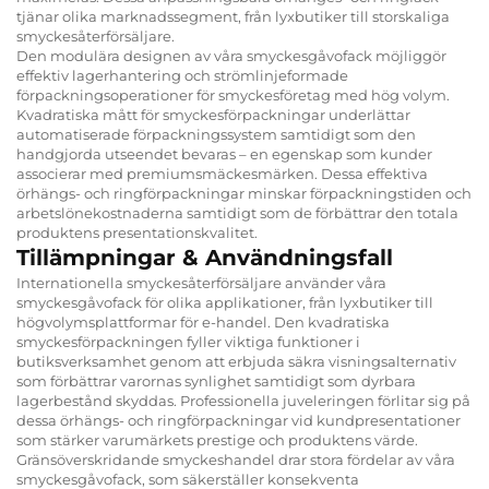
tjänar olika marknadssegment, från lyxbutiker till storskaliga
smyckesåterförsäljare.
Den modulära designen av våra smyckesgåvofack möjliggör
effektiv lagerhantering och strömlinjeformade
förpackningsoperationer för smyckesföretag med hög volym.
Kvadratiska mått för smyckesförpackningar underlättar
automatiserade förpackningssystem samtidigt som den
handgjorda utseendet bevaras – en egenskap som kunder
associerar med premiumsmäckesmärken. Dessa effektiva
örhängs- och ringförpackningar minskar förpackningstiden och
arbetslönekostnaderna samtidigt som de förbättrar den totala
produktens presentationskvalitet.
Tillämpningar & Användningsfall
Internationella smyckesåterförsäljare använder våra
smyckesgåvofack för olika applikationer, från lyxbutiker till
högvolymsplattformar för e-handel. Den kvadratiska
smyckesförpackningen fyller viktiga funktioner i
butiksverksamhet genom att erbjuda säkra visningsalternativ
som förbättrar varornas synlighet samtidigt som dyrbara
lagerbestånd skyddas. Professionella juveleringen förlitar sig på
dessa örhängs- och ringförpackningar vid kundpresentationer
som stärker varumärkets prestige och produktens värde.
Gränsöverskridande smyckeshandel drar stora fördelar av våra
smyckesgåvofack, som säkerställer konsekventa