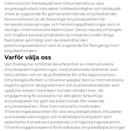
Internationell fraktsskydd som tillhandahålls av våra
smyckesgåvofack inkluderar fuktbeständighet och stötskydd,
vilket är avgörande för gränsöverskridande smyckeshandel.
Konstruktionen av de fyrkantiga smyckespaketen tål
temperatursvängningar och hanteringspåfrestningar som är
vanliga i internationella fraktmiljöer. Dessa robusta örhänges-
och ringfack bevarar produkternas integritet under långa
fraktcykler samtidigt som de bibehåller den
premiumpresentation som är avgörande för framgång inom
smyckeshandeln.
Varför välja oss
Vårt företag har omfattande erfarenhet av internationella
smyckespakningslösningar, med etablerade relationer över
hela världen och en djup förståelse för olika regionala krav.
Smyckesgåvofacken vi tillverkar speglar denna internationella
expertis genom designelement och kvalitetsstandarder som
uppfyller kraven hos kräsen kunder världen över. Vår
engagemang för excellens när det gäller fyrkantiga
smyckespaket har gett oss erkännande från ledande
smyckesexperter i flera internationella marknader.
Tillverkningskapaciteten för våra smyckesgåvofack inkluderar
avancerade teknologier och kvalitetskontrollsystem som
säkerställer konsekvent prestanda vid högvolymsproduktion.
Tillverkningsprocesserna för kvadratiska smyckesförpackningar