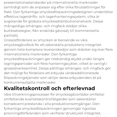
presentationsstandarder på internationella marknader
samtidigt som de anpassar sig efter olika förutsättningar för
frakt. Den fyrkantiga smyckesförpackningsdesignen underlättar
effektiva lagerdrifts- och lagerhanteringssystem, vilka är
avgörande för globala smyckesdistributionsnätverk. Dessa
mångsidiga örhänges- och ringfack stödjer olika
butiksstrategier, från enskilda gåvosälj till kommersiella
partisälj.
Grossistfördelare av smycken är beroende av våra
smyckesgåvofack för att säkerställa produktens integritet
genom hela komplexa leveranskedjor som sträcker sig över flera
internationella marknader. Den fyrkantiga
smyckesförpackningen ger nödvändig skydd under längre
lagringsperioder och flera hanteringscykler, vilket är vanligt i
grossistverksamhet. Dessa pålitliga örhänges- och ringfack gör
det möjligt for fördelare att erbjuda värdeadditionerade
förpackningstjänster som skiljer deras erbjudanden åt på
konkurrensutsatta marknader.
Kvalitetskontroll och efterlevnad
Våra tillverkningsprocesser för smyckesgåvorlådor omfattar
omfattande kvalitetskontrollåtgärder som säkerställer
konsekvent prestanda i alla produktionsomgångar. Den
fyrkantiga smyckesförpackningen genomgår rigorösa
provningsförfaranden som verifierar strukturell integritet,