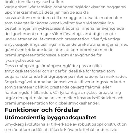
professionella smyckesbutiker.
Varje enhet i vår samling örhängesringlådor visar en noggrann
uppmärksamhet på detaljer, från de exakta
konstruktionsmetoderna till de noggrant utvalda materialen
som säkerställer konsekvent kvalitet även vid storskaliga
beställningar. Smyckespresentlådorna innehåller avancerade
designelement som ger säker förvaring samtidigt som de
underlättar enkel åtkomst och presentation. Våra fyrkantiga
smyckespakningslösningar möter de unika utmaningarna med
gränsöverskridande frakt, utan att kompromissa med de
premiumpresentationsskala som är avgörande för
lyxsmyckesbutiker.
Dessa mångsidiga örhängesringlådor passar olika
smyckeskategorier och är därför idealiska för företag som
betjänar skiftande kundgrupper på internationella marknader.
Smyckesgåvolutorna har konsekventa tillverkningsstandarder
som garanterar pålitlig prestanda oavsett fraktmål eller
hanteringsförhållanden. Vår fyrkantiga smyckesförpackning
utgör den optimala balansen mellan kostnadseffektivitet och
premiumpresentation för global smyckeshandel.
Funktioner och fördelar
Utömordentlig byggnadsqualitet
Smyckesgåvolutorna är tillverkade av robust pappkonstruktion
som är utformad för att tåla de krävande förhållandena vid