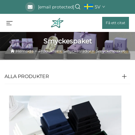
SV
[email protected]
Få ett citat
Smyckespaket
Hemsida
>
Produkter
>
Smyckeslådor
>
Smyckespaket
ALLA PRODUKTER