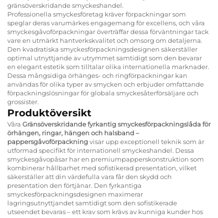
gränsöverskridande smyckeshandel.
Professionella smyckesföretag kräver förpackningar som
speglar deras varumärkes engagemang för excellens, och våra
smyckesgåvoförpackningar överträffar dessa förväntningar tack
vare en utmärkt hantverkskvalitet och omsorg om detaljerna.
Den kvadratiska smyckesförpackningsdesignen säkerställer
optimal utnyttjande av utrymmet samtidigt som den bevarar
en elegant estetik som tilltalar olika internationella marknader.
Dessa mångsidiga örhänges- och ringförpackningar kan
användas för olika typer av smycken och erbjuder omfattande
förpackningslösningar för globala smyckesåterförsäljare och
grossister.
Produktöversikt
Våra
Gränsöverskridande fyrkantig smyckesförpackningslåda för
örhängen, ringar, hängen och halsband –
pappersgåvoförpackning
visar upp exceptionell teknik som är
utformad specifikt för internationell smyckeshandel. Dessa
smyckesgåvopåsar har en premiumpapperskonstruktion som
kombinerar hållbarhet med sofistikerad presentation, vilket
säkerställer att din värdefulla vara får den skydd och
presentation den förtjänar. Den fyrkantiga
smyckesförpackningsdesignen maximerar
lagringsutnyttjandet samtidigt som den sofistikerade
utseendet bevaras – ett krav som krävs av kunniga kunder hos