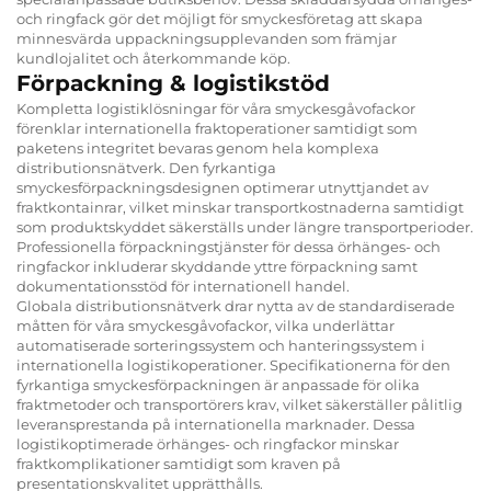
och ringfack gör det möjligt för smyckesföretag att skapa
minnesvärda uppackningsupplevanden som främjar
kundlojalitet och återkommande köp.
Förpackning & logistikstöd
Kompletta logistiklösningar för våra smyckesgåvofackor
förenklar internationella fraktoperationer samtidigt som
paketens integritet bevaras genom hela komplexa
distributionsnätverk. Den fyrkantiga
smyckesförpackningsdesignen optimerar utnyttjandet av
fraktkontainrar, vilket minskar transportkostnaderna samtidigt
som produktskyddet säkerställs under längre transportperioder.
Professionella förpackningstjänster för dessa örhänges- och
ringfackor inkluderar skyddande yttre förpackning samt
dokumentationsstöd för internationell handel.
Globala distributionsnätverk drar nytta av de standardiserade
måtten för våra smyckesgåvofackor, vilka underlättar
automatiserade sorteringssystem och hanteringssystem i
internationella logistikoperationer. Specifikationerna för den
fyrkantiga smyckesförpackningen är anpassade för olika
fraktmetoder och transportörers krav, vilket säkerställer pålitlig
leveransprestanda på internationella marknader. Dessa
logistikoptimerade örhänges- och ringfackor minskar
fraktkomplikationer samtidigt som kraven på
presentationskvalitet upprätthålls.