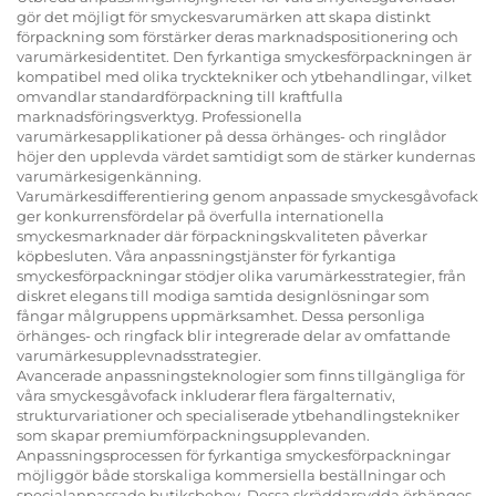
gör det möjligt för smyckesvarumärken att skapa distinkt
förpackning som förstärker deras marknadspositionering och
varumärkesidentitet. Den fyrkantiga smyckesförpackningen är
kompatibel med olika trycktekniker och ytbehandlingar, vilket
omvandlar standardförpackning till kraftfulla
marknadsföringsverktyg. Professionella
varumärkesapplikationer på dessa örhänges- och ringlådor
höjer den upplevda värdet samtidigt som de stärker kundernas
varumärkesigenkänning.
Varumärkesdifferentiering genom anpassade smyckesgåvofack
ger konkurrensfördelar på överfulla internationella
smyckesmarknader där förpackningskvaliteten påverkar
köpbesluten. Våra anpassningstjänster för fyrkantiga
smyckesförpackningar stödjer olika varumärkesstrategier, från
diskret elegans till modiga samtida designlösningar som
fångar målgruppens uppmärksamhet. Dessa personliga
örhänges- och ringfack blir integrerade delar av omfattande
varumärkesupplevnadsstrategier.
Avancerade anpassningsteknologier som finns tillgängliga för
våra smyckesgåvofack inkluderar flera färgalternativ,
strukturvariationer och specialiserade ytbehandlingstekniker
som skapar premiumförpackningsupplevanden.
Anpassningsprocessen för fyrkantiga smyckesförpackningar
möjliggör både storskaliga kommersiella beställningar och
specialanpassade butiksbehov. Dessa skräddarsydda örhänges-