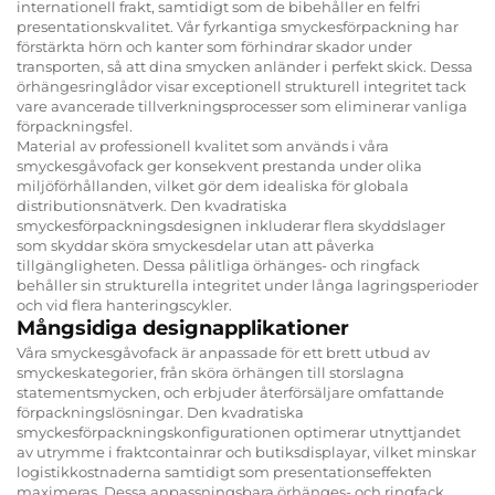
internationell frakt, samtidigt som de bibehåller en felfri
presentationskvalitet. Vår fyrkantiga smyckesförpackning har
förstärkta hörn och kanter som förhindrar skador under
transporten, så att dina smycken anländer i perfekt skick. Dessa
örhängesringlådor visar exceptionell strukturell integritet tack
vare avancerade tillverkningsprocesser som eliminerar vanliga
förpackningsfel.
Material av professionell kvalitet som används i våra
smyckesgåvofack ger konsekvent prestanda under olika
miljöförhållanden, vilket gör dem idealiska för globala
distributionsnätverk. Den kvadratiska
smyckesförpackningsdesignen inkluderar flera skyddslager
som skyddar sköra smyckesdelar utan att påverka
tillgängligheten. Dessa pålitliga örhänges- och ringfack
behåller sin strukturella integritet under långa lagringsperioder
och vid flera hanteringscykler.
Mångsidiga designapplikationer
Våra smyckesgåvofack är anpassade för ett brett utbud av
smyckeskategorier, från sköra örhängen till storslagna
statementsmycken, och erbjuder återförsäljare omfattande
förpackningslösningar. Den kvadratiska
smyckesförpackningskonfigurationen optimerar utnyttjandet
av utrymme i fraktcontainrar och butiksdisplayar, vilket minskar
logistikkostnaderna samtidigt som presentationseffekten
maximeras. Dessa anpassningsbara örhänges- och ringfack