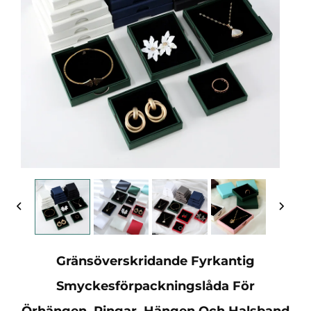
Gränsöverskridande Fyrkantig
Smyckesförpackningslåda För
Örhängen, Ringar, Hängen Och Halsband