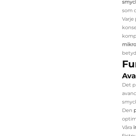
smyc
som d
Varje
konse
kompo
mikro
betyd
Fu
Ava
Det 
avanc
smyck
Den
optim
Våra
i
fästp