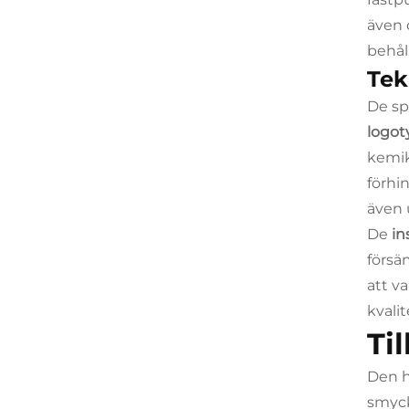
även 
behål
Tek
De sp
logo
kemik
förhi
även 
De
in
försä
att v
kvali
Ti
Den 
smyck