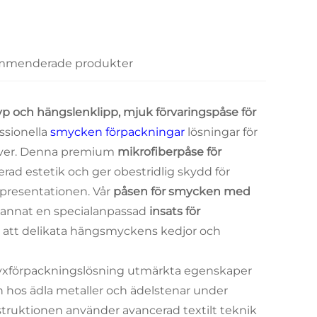
menderade produkter
p och hängslenklipp, mjuk förvaringspåse för
ssionella
smycken förpackningar
lösningar för
n över. Denna premium
mikrofiberpåse för
rad estetik och ger obestridlig skydd för
presentationen. Vår
påsen för smycken med
d annat en specialanpassad
insats för
ar att delikata hängsmyckens kedjor och
 lyxförpackningslösning utmärkta egenskaper
n hos ädla metaller och ädelstenar under
truktionen använder avancerad textilt teknik