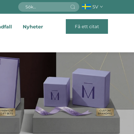
SV
Få ett citat
dfall
Nyheter