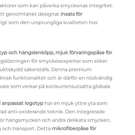
faktorer som kan påverka smyckenas integritet.
 ett genomtänkt designat
insats för
igt som den ursprungliga kvaliteten hos
yp och hängslenklipp, mjuk förvaringspåse för
ngslösningen för smyckesexperter som söker
duktskydd säkerställs. Denna premium
ktisk funktionalitet och är därför en nödvändig
erkare som verkar på konkurrensutsatta globala
 anpassat logotyp
har en mjuk yttre yta som
ad anti-oxiderande teknik. Den integrerade
för hängsmycken och andra delikata smycken,
ng och transport. Detta
mikrofiberpåse för