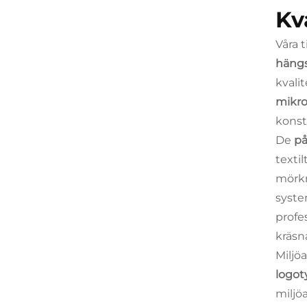
Kv
Våra 
hängs
kvali
mikro
konst
De
på
texti
mörkn
syste
profe
kräsn
Miljö
logo
miljö