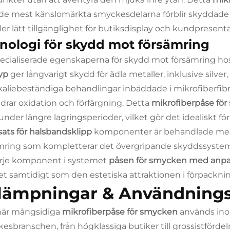
de mest känslomärkta smyckesdelarna förblir skyddade 
ler lätt tillgänglighet för butiksdisplay och kundpresenta
nologi för skydd mot försämring
ecialiserade egenskaperna för skydd mot försämring h
typ
ger långvarigt skydd för ädla metaller, inklusive silve
aliebeständiga behandlingar inbäddade i mikrofiberfib
ndrar oxidation och förfärgning. Detta
mikrofiberpåse fö
under längre lagringsperioder, vilket gör det idealiskt fö
sats för halsbandsklipp
komponenter är behandlade me
mring som kompletterar det övergripande skyddssysteme
arje komponent i systemet
påsen för smycken med anpa
tet samtidigt som den estetiska attraktionen i förpackni
llämpningar & Användnings
här mångsidiga
mikrofiberpåse för smycken
används ino
esbranschen, från högklassiga butiker till grossistförde