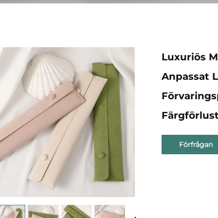
Luxuriös M
Anpassat L
Förvarings
Färgförlus
Förfrågan