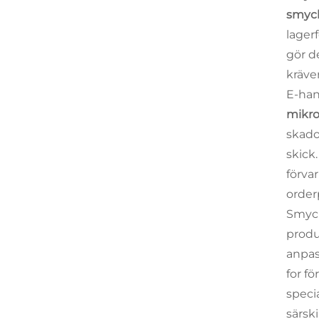
smyc
lager
gör d
kräver
E-han
mikro
skado
skick.
förva
order
Smyck
produ
anpas
for f
speci
särsk