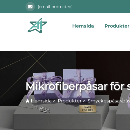
[email protected]
Hemsida
Produkter
Mikrofiberpåsar för
Hemsida
>
Produkter
>
Smyckespåsar/pås