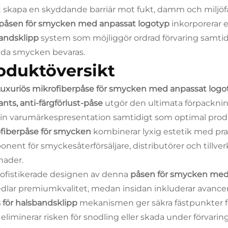
tt skapa en skyddande barriär mot fukt, damm och miljö
påsen för smycken med anpassat logotyp
inkorporerar
andsklipp
system som möjliggör ordrad förvaring samtid
lda smycken bevaras.
oduktöversikt
uxuriös mikrofiberpåse för smycken med anpassat logot
nts, anti-färgförlust-påse
utgör den ultimata förpackni
sin varumärkespresentation samtidigt som optimal pro
fiberpåse för smycken
kombinerar lyxig estetik med pra
nent för smyckesåterförsäljare, distributörer och tillv
ader.
ofistikerade designen av denna
påsen för smycken med
dlar premiumkvalitet, medan insidan inkluderar avancer
s för halsbandsklipp
mekanismen ger säkra fästpunkter 
t eliminerar risken för snodling eller skada under förvari