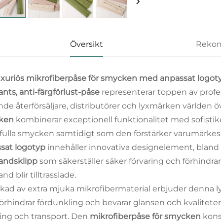
Översikt
Rekom
xuriös mikrofiberpåse för smycken med anpassat logoty
nts, anti-färgförlust-påse
representerar toppen av profe
nde återförsäljare, distributörer och lyxmärken världe
ken
kombinerar exceptionell funktionalitet med sofistike
fulla smycken samtidigt som den förstärker varumärkes
sat logotyp
innehåller innovativa designelement, blan
andsklipp
som säkerställer säker förvaring och förhindr
nd blir tilltrasslade.
erkad av extra mjuka mikrofibermaterial erbjuder denna
örhindrar fördunkling och bevarar glansen och kvalitete
ring och transport. Den
mikrofiberpåse för smycken
kons