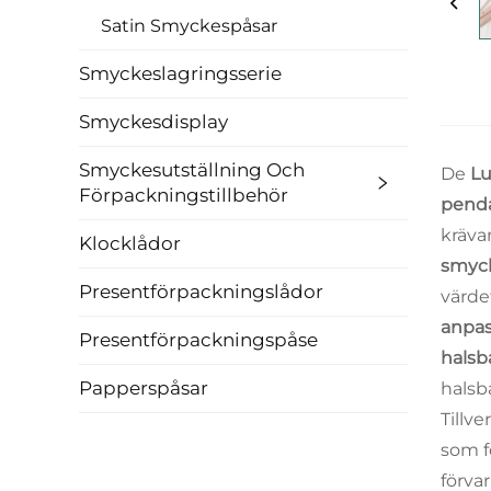
Satin Smyckespåsar
Smyckeslagringsserie
Smyckesdisplay
Smyckesutställning Och
De
Lu
Förpackningstillbehör
penda
kräva
Klocklådor
smyc
Presentförpackningslådor
värde
anpas
Presentförpackningspåse
halsb
Papperspåsar
halsba
Tillv
som f
förva