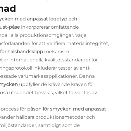
vnad
mycken med anpassat logotyp och
lust-påse
inkorporerar omfattande
nda i alla produktionsomgångar. Varje
örfaranden för att verifiera materialintegritet,
 för halsbandsklipp
mekanism.
jer internationella kvalitetsstandarder för
ingsprotokoll inkluderar tester av anti-
npassade varumärkesapplikationer. Denna
 smycken
uppfyller de krävande kraven för
a utseendet bevaras, vilket förväntas av
gsprocess för
påsen för smycken med anpassat
vänder hållbara produktionsmetoder och
miljöstandarder, samtidigt som de