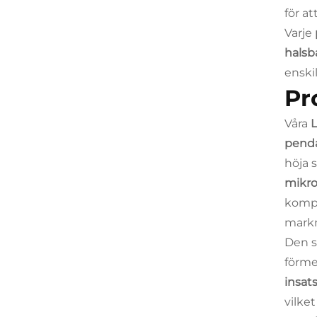
för a
Varje
halsb
enski
Pr
Våra
L
penda
höja 
mikro
kompo
markn
Den s
förme
insat
vilke