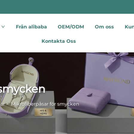
Från alibaba
OEM/ODM
Om oss
Kun
Kontakta Oss
 smycken
ar
>
Mikrofiberpåsar för smycken