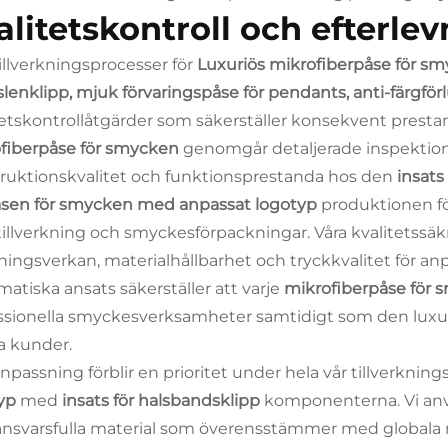
alitetskontroll och efterle
tillverkningsprocesser för
Luxuriös mikrofiberpåse för s
lenklipp, mjuk förvaringspåse för pendants, anti-färgför
tetskontrollåtgärder som säkerställer konsekvent presta
fiberpåse för smycken
genomgår detaljerade inspektionsf
ruktionskvalitet och funktionsprestanda hos den
insats
sen för smycken med anpassat logotyp
produktionen föl
ltillverkning och smyckesförpackningar. Våra kvalitetssäkr
ingsverkan, materialhållbarhet och tryckkvalitet för a
matiska ansats säkerställer att varje
mikrofiberpåse för
ssionella smyckesverksamheter samtidigt som den luxuös
a kunder.
anpassning förblir en prioritet under hela vår tillverknin
typ
med
insats för halsbandsklipp
komponenterna. Vi an
ansvarsfulla material som överensstämmer med globala 