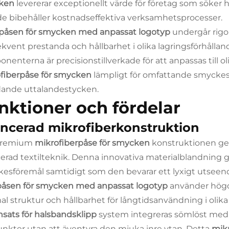
ken
levererar exceptionellt värde för företag som söker
e bibehåller kostnadseffektiva verksamhetsprocesser.
påsen för smycken med anpassat logotyp
undergår rigo
kvent prestanda och hållbarhet i olika lagringsförhållan
nenterna är precisionstillverkade för att anpassas till ol
fiberpåse för smycken
lämpligt för omfattande smyckess
ande uttalandestycken.
nktioner och fördelar
ncerad mikrofiberkonstruktion
premium
mikrofiberpåse för smycken
konstruktionen ge
erad textilteknik. Denna innovativa materialblandning 
esföremål samtidigt som den bevarar ett lyxigt utseen
påsen för smycken med anpassat logotyp
använder högd
al struktur och hållbarhet för långtidsanvändning i olika 
nsats för halsbandsklipp
system integreras sömlöst med 
unkter utan att äventyra den mjuka inre ytan. Detta
mik