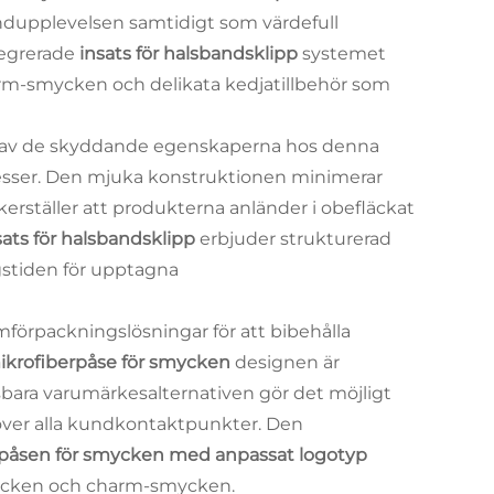
kundupplevelsen samtidigt som värdefull
tegrerade
insats för halsbandsklipp
systemet
arm-smycken och delikata kedjatillbehör som
r av de skyddande egenskaperna hos denna
esser. Den mjuka konstruktionen minimerar
rställer att produkterna anländer i obefläckat
sats för halsbandsklipp
erbjuder strukturerad
gstiden för upptagna
mförpackningslösningar för att bibehålla
ikrofiberpåse för smycken
designen är
bara varumärkesalternativen gör det möjligt
 över alla kundkontaktpunkter. Den
påsen för smycken med anpassat logotyp
gsmycken och charm-smycken.