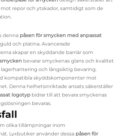
mot repor och ytskador, samtidigt som de
tion.
os denna
påsen för smycken med anpassat
r, guld och platina. Avancerade
rerna skapar en skyddande barriär som
r smycken
bevarar smyckenas glans och kvalitet
r lagerhantering och långsiktig bevaring.
d kompatibla skyddskomponenter mot
t. Denna helhetsinriktade ansats säkerställer
ssat logotyp
bidrar till att bevara smyckenas
ngslösningen bevaras.
fall
m olika tillämpningar inom
lnät. Lyxbutiker använder dessa
påsen för