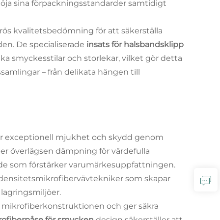
 höja sina förpackningsstandarder samtidigt
rös kvalitetsbedömning för att säkerställa
den. De specialiserade
insats för halsbandsklipp
ika smyckesstilar och storlekar, vilket gör detta
amlingar – från delikata hängen till
r exceptionell mjukhet och skydd genom
ger överlägsen dämpning för värdefulla
de som förstärker varumärkesuppfattningen.
ensitetsmikrofibervävtekniker som skapar
lagringsmiljöer.
mikrofiberkonstruktionen och ger säkra
rofiberpåse för smycken
design säkerställer att