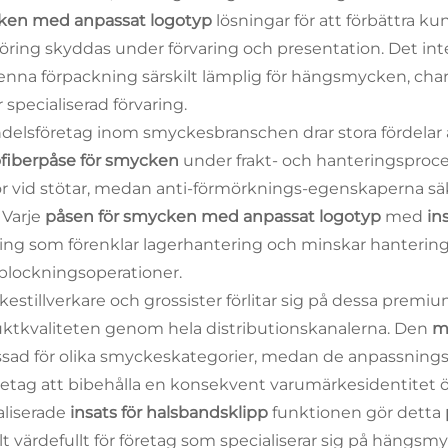
ken med anpassat logotyp
lösningar för att förbättra 
föring skyddas under förvaring och presentation. Det in
enna förpackning särskilt lämplig för hängsmycken, ch
 specialiserad förvaring.
delsföretag inom smyckesbranschen drar stora fördela
fiberpåse för smycken
under frakt- och hanteringsproc
r vid stötar, medan anti-förmörknings-egenskaperna säke
 Varje
påsen för smycken med anpassat logotyp
med
in
ring som förenklar lagerhantering och minskar hanterin
plockningsoperationer.
estillverkare och grossister förlitar sig på dessa premiu
ktkvaliteten genom hela distributionskanalerna. Den
m
sad för olika smyckeskategorier, medan de anpassnings
öretag att bibehålla en konsekvent varumärkesidentitet
aliserade
insats för halsbandsklipp
funktionen gör detta
ilt värdefullt för företag som specialiserar sig på hän