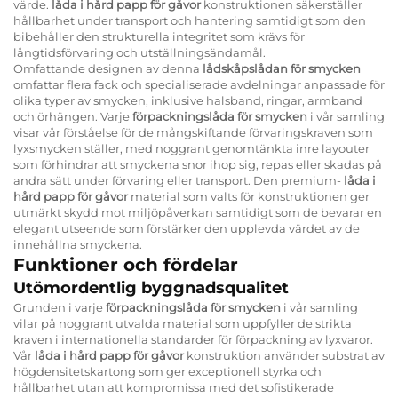
värde.
låda i hård papp för gåvor
konstruktionen säkerställer
hållbarhet under transport och hantering samtidigt som den
bibehåller den strukturella integritet som krävs för
långtidsförvaring och utställningsändamål.
Omfattande designen av denna
lådskåpslådan för smycken
omfattar flera fack och specialiserade avdelningar anpassade för
olika typer av smycken, inklusive halsband, ringar, armband
och örhängen. Varje
förpackningslåda för smycken
i vår samling
visar vår förståelse för de mångskiftande förvaringskraven som
lyxsmycken ställer, med noggrant genomtänkta inre layouter
som förhindrar att smyckena snor ihop sig, repas eller skadas på
andra sätt under förvaring eller transport. Den premium-
låda i
hård papp för gåvor
material som valts för konstruktionen ger
utmärkt skydd mot miljöpåverkan samtidigt som de bevarar en
elegant utseende som förstärker den upplevda värdet av de
innehållna smyckena.
Funktioner och fördelar
Utömordentlig byggnadsqualitet
Grunden i varje
förpackningslåda för smycken
i vår samling
vilar på noggrant utvalda material som uppfyller de strikta
kraven i internationella standarder för förpackning av lyxvaror.
Vår
låda i hård papp för gåvor
konstruktion använder substrat av
högdensitetskartong som ger exceptionell styrka och
hållbarhet utan att kompromissa med det sofistikerade