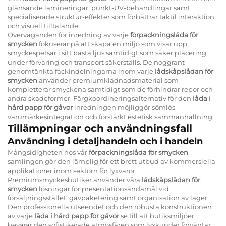
glänsande lamineringar, punkt-UV-behandlingar samt
specialiserade struktur-effekter som förbättrar taktil interaktion
och visuell tilltalande.
Överväganden för inredning av varje
förpackningslåda för
smycken
fokuserar på att skapa en miljö som visar upp
smyckespetsar i sitt bästa ljus samtidigt som säker placering
under förvaring och transport säkerställs. De noggrant
genomtänkta fackindelningarna inom varje
lådskåpslådan för
smycken
använder premiumklädnadsmaterial som
kompletterar smyckena samtidigt som de förhindrar repor och
andra skadeformer. Färgkoordineringsalternativ för den
låda i
hård papp för gåvor
inredningen möjliggör sömlös
varumärkesintegration och förstärkt estetisk sammanhållning.
Tillämpningar och användningsfall
Användning i detaljhandeln och i handeln
Mångsidigheten hos vår
förpackningslåda för smycken
samlingen gör den lämplig för ett brett utbud av kommersiella
applikationer inom sektorn för lyxvaror.
Premiumsmyckesbutiker använder våra
lådskåpslådan för
smycken
lösningar för presentationsändamål vid
försäljningsstället, gåvpaketering samt organisation av lager.
Den professionella utseendet och den robusta konstruktionen
av varje
låda i hård papp för gåvor
se till att butiksmiljöer
bevarar den sofistikerade atmosfären som lyxkunder förväntar