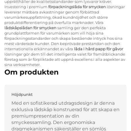
upprätthåller de kvalitetsstandarder som lyxvaror kräver.
Investering i premium
förpackningslåda för smycken
lösningar
levererar mätbara avkastningar genom förbättrad
varumärkesuppfattning, ökad kundnöjdhet och större
produktdifferentiering på överfulla marknader. Våra
lådskåpslådan för smycken
samling ger den perfekta
grundplattformen för varumärken som vill höja sina
förpackningsstandarder och skapa bestående intryck hos sina
mest värderade kunder. Den beprövade prestandan och den
internationella erkännandet av våra
låda i hård papp för gåvor
lösningar gör dem till det intelligenta valet för framåtblickande
företag som är förpliktade att uppnå excellens i alla aspekter av
sina verksamheter.
Om produkten
Höjdpunkt
Med en sofistikerad utdragsdesign är denna
exklusiva lådskåp konstruerad för att skapa en
premiumpresentation av din
smyckessamling. Den ergonomiska
dragmekanismen säkerställer en sömlös