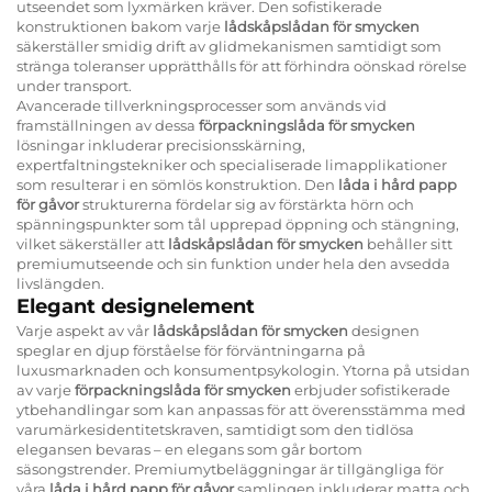
utseendet som lyxmärken kräver. Den sofistikerade
konstruktionen bakom varje
lådskåpslådan för smycken
säkerställer smidig drift av glidmekanismen samtidigt som
stränga toleranser upprätthålls för att förhindra oönskad rörelse
under transport.
Avancerade tillverkningsprocesser som används vid
framställningen av dessa
förpackningslåda för smycken
lösningar inkluderar precisionsskärning,
expertfaltningstekniker och specialiserade limapplikationer
som resulterar i en sömlös konstruktion. Den
låda i hård papp
för gåvor
strukturerna fördelar sig av förstärkta hörn och
spänningspunkter som tål upprepad öppning och stängning,
vilket säkerställer att
lådskåpslådan för smycken
behåller sitt
premiumutseende och sin funktion under hela den avsedda
livslängden.
Elegant designelement
Varje aspekt av vår
lådskåpslådan för smycken
designen
speglar en djup förståelse för förväntningarna på
luxusmarknaden och konsumentpsykologin. Ytorna på utsidan
av varje
förpackningslåda för smycken
erbjuder sofistikerade
ytbehandlingar som kan anpassas för att överensstämma med
varumärkesidentitetskraven, samtidigt som den tidlösa
elegansen bevaras – en elegans som går bortom
säsongstrender. Premiumytbeläggningar är tillgängliga för
våra
låda i hård papp för gåvor
samlingen inkluderar matta och