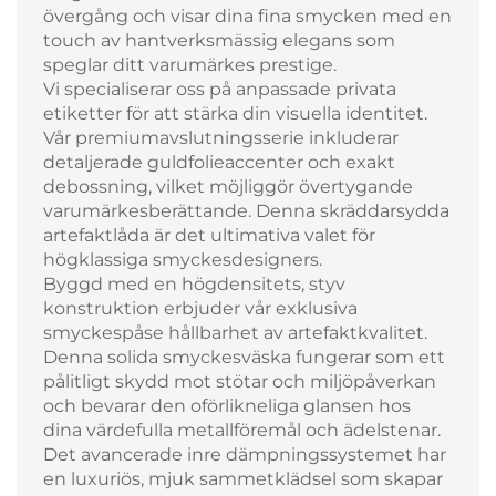
övergång och visar dina fina smycken med en
touch av hantverksmässig elegans som
speglar ditt varumärkes prestige.
Vi specialiserar oss på anpassade privata
etiketter för att stärka din visuella identitet.
Vår premiumavslutningsserie inkluderar
detaljerade guldfolieaccenter och exakt
debossning, vilket möjliggör övertygande
varumärkesberättande. Denna skräddarsydda
artefaktlåda är det ultimativa valet för
högklassiga smyckesdesigners.
Byggd med en högdensitets, styv
konstruktion erbjuder vår exklusiva
smyckespåse hållbarhet av artefaktkvalitet.
Denna solida smyckesväska fungerar som ett
pålitligt skydd mot stötar och miljöpåverkan
och bevarar den oförlikneliga glansen hos
dina värdefulla metallföremål och ädelstenar.
Det avancerade inre dämpningssystemet har
en luxuriös, mjuk sammetklädsel som skapar