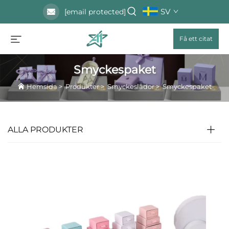
SV
[email protected]
Få ett citat
Smyckespaket
Hemsida
>
Produkter
>
Smyckeslådor
>
Smyckespaket
ALLA PRODUKTER