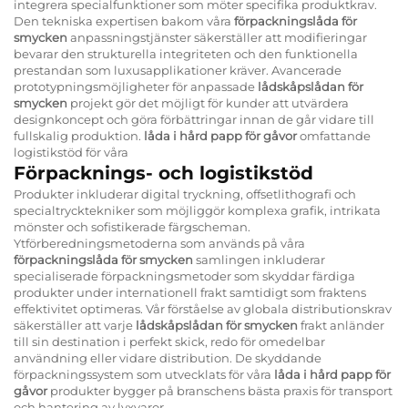
integrera specialfunktioner som möter specifika produktkrav.
Den tekniska expertisen bakom våra
förpackningslåda för
smycken
anpassningstjänster säkerställer att modifieringar
bevarar den strukturella integriteten och den funktionella
prestandan som luxusapplikationer kräver. Avancerade
prototypningsmöjligheter för anpassade
lådskåpslådan för
smycken
projekt gör det möjligt för kunder att utvärdera
designkoncept och göra förbättringar innan de går vidare till
fullskalig produktion.
låda i hård papp för gåvor
omfattande
logistikstöd för våra
Förpacknings- och logistikstöd
Produkter inkluderar digital tryckning, offsetlithografi och
specialtrycktekniker som möjliggör komplexa grafik, intrikata
mönster och sofistikerade färgscheman.
Ytförberedningsmetoderna som används på våra
förpackningslåda för smycken
samlingen inkluderar
specialiserade förpackningsmetoder som skyddar färdiga
produkter under internationell frakt samtidigt som fraktens
effektivitet optimeras. Vår förståelse av globala distributionskrav
säkerställer att varje
lådskåpslådan för smycken
frakt anländer
till sin destination i perfekt skick, redo för omedelbar
användning eller vidare distribution. De skyddande
förpackningssystem som utvecklats för våra
låda i hård papp för
gåvor
produkter bygger på branschens bästa praxis för transport
och hantering av lyxvaror.