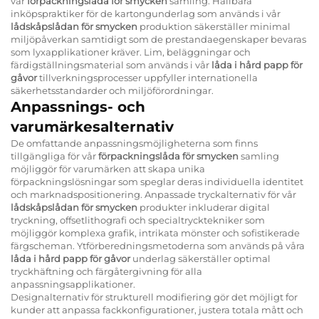
vår
förpackningslåda för smycken
samling. Hållbara
inköpspraktiker för de kartongunderlag som används i vår
lådskåpslådan för smycken
produktion säkerställer minimal
miljöpåverkan samtidigt som de prestandaegenskaper bevaras
som lyxapplikationer kräver. Lim, beläggningar och
färdigställningsmaterial som används i vår
låda i hård papp för
gåvor
tillverkningsprocesser uppfyller internationella
säkerhetsstandarder och miljöförordningar.
Anpassnings- och
varumärkesalternativ
De omfattande anpassningsmöjligheterna som finns
tillgängliga för vår
förpackningslåda för smycken
samling
möjliggör för varumärken att skapa unika
förpackningslösningar som speglar deras individuella identitet
och marknadspositionering. Anpassade tryckalternativ för vår
lådskåpslådan för smycken
produkter inkluderar digital
tryckning, offsetlithografi och specialtrycktekniker som
möjliggör komplexa grafik, intrikata mönster och sofistikerade
färgscheman. Ytförberedningsmetoderna som används på våra
låda i hård papp för gåvor
underlag säkerställer optimal
tryckhäftning och färgåtergivning för alla
anpassningsapplikationer.
Designalternativ för strukturell modifiering gör det möjligt for
kunder att anpassa fackkonfigurationer, justera totala mått och