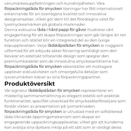
varumärkesuppfattningen och kundnöjdheten. Våra
förpackningslåda för smycken
lösningar har fått internationell
erkännande för sin överlägsna kvalitet och innovativa
designansatser, vilket gör dem till det föredragna valet för
lyxsmyckesmärken på globala marknader.
Denna exklusiva
låda i hård papp för gåvor
illustrerar vårt
engagemang för att skapa förpackningar som går längre än ren
funktion och istället blir en integrerad del av den lyxiga
köpupplevelsen. Varje
lådskåpslådan för smycken
är noggrant
utformad för att erbjuda säker förvaring samtidigt som den
bevarar en estetiskt tilltalande design som speglar den
premiumkaraktär som de inneslutna smyckesartiklarna har.
förpackningslåda för smycken
säkerställer att mottagare
upplever exklusiviteten och omsorgsfulla detaljer som
lyxvarumärken kräver av sina förpackningspartner.
Produktöversikt
Vår signatur
lådskåpslådan för smycken
representerar en
mästerlig sammansmältning av elegant estetik och praktisk
funktionalitet, specifikt utvecklad för smyckesåterförsäljare som
förstår vikten av presentation på lyxmarknaden.
förpackningslåda för smycken
är utrustad med en sofistikerad
låda-liknande öppningsmekanism som skapar en
engagerande uppackningsupplevelse, vilket gör att kunderna
kan avslöja sina dyrbara inköp på ett sätt som är värdigt deras