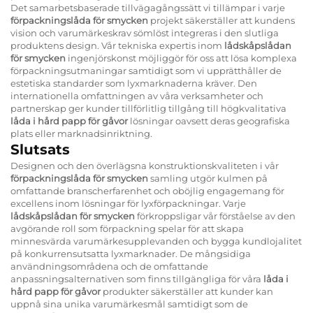
Det samarbetsbaserade tillvägagångssätt vi tillämpar i varje
förpackningslåda för smycken
projekt säkerställer att kundens
vision och varumärkeskrav sömlöst integreras i den slutliga
produktens design. Vår tekniska expertis inom
lådskåpslådan
för smycken
ingenjörskonst möjliggör för oss att lösa komplexa
förpackningsutmaningar samtidigt som vi upprätthåller de
estetiska standarder som lyxmarknaderna kräver. Den
internationella omfattningen av våra verksamheter och
partnerskap ger kunder tillförlitlig tillgång till högkvalitativa
låda i hård papp för gåvor
lösningar oavsett deras geografiska
plats eller marknadsinriktning.
Slutsats
Designen och den överlägsna konstruktionskvaliteten i vår
förpackningslåda för smycken
samling utgör kulmen på
omfattande branscherfarenhet och oböjlig engagemang för
excellens inom lösningar för lyxförpackningar. Varje
lådskåpslådan för smycken
förkroppsligar vår förståelse av den
avgörande roll som förpackning spelar för att skapa
minnesvärda varumärkesupplevanden och bygga kundlojalitet
på konkurrensutsatta lyxmarknader. De mångsidiga
användningsområdena och de omfattande
anpassningsalternativen som finns tillgängliga för våra
låda i
hård papp för gåvor
produkter säkerställer att kunder kan
uppnå sina unika varumärkesmål samtidigt som de