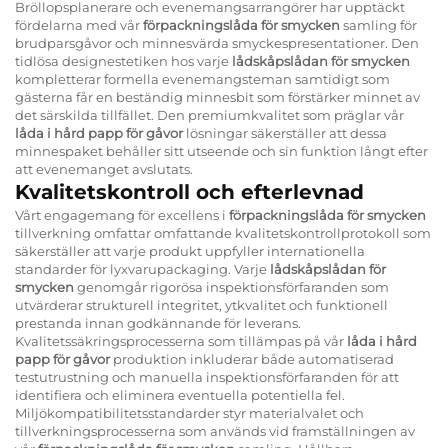
Bröllopsplanerare och evenemangsarrangörer har upptäckt
fördelarna med vår
förpackningslåda för smycken
samling för
brudparsgåvor och minnesvärda smyckespresentationer. Den
tidlösa designestetiken hos varje
lådskåpslådan för smycken
kompletterar formella evenemangsteman samtidigt som
gästerna får en beständig minnesbit som förstärker minnet av
det särskilda tillfället. Den premiumkvalitet som präglar vår
låda i hård papp för gåvor
lösningar säkerställer att dessa
minnespaket behåller sitt utseende och sin funktion långt efter
att evenemanget avslutats.
Kvalitetskontroll och efterlevnad
Vårt engagemang för excellens i
förpackningslåda för smycken
tillverkning omfattar omfattande kvalitetskontrollprotokoll som
säkerställer att varje produkt uppfyller internationella
standarder för lyxvarupackaging. Varje
lådskåpslådan för
smycken
genomgår rigorösa inspektionsförfaranden som
utvärderar strukturell integritet, ytkvalitet och funktionell
prestanda innan godkännande för leverans.
Kvalitetssäkringsprocesserna som tillämpas på vår
låda i hård
papp för gåvor
produktion inkluderar både automatiserad
testutrustning och manuella inspektionsförfaranden för att
identifiera och eliminera eventuella potentiella fel.
Miljökompatibilitetsstandarder styr materialvalet och
tillverkningsprocesserna som används vid framställningen av