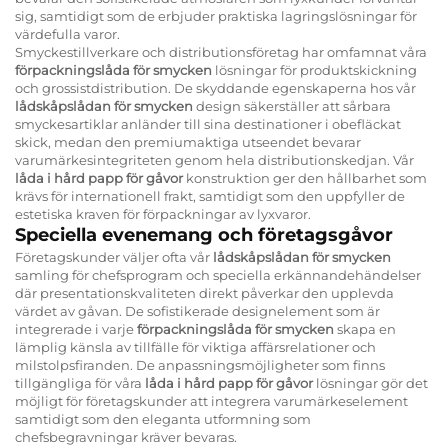
sig, samtidigt som de erbjuder praktiska lagringslösningar för
värdefulla varor.
Smyckestillverkare och distributionsföretag har omfamnat våra
förpackningslåda för smycken
lösningar för produktskickning
och grossistdistribution. De skyddande egenskaperna hos vår
lådskåpslådan för smycken
design säkerställer att sårbara
smyckesartiklar anländer till sina destinationer i obefläckat
skick, medan den premiumaktiga utseendet bevarar
varumärkesintegriteten genom hela distributionskedjan. Vår
låda i hård papp för gåvor
konstruktion ger den hållbarhet som
krävs för internationell frakt, samtidigt som den uppfyller de
estetiska kraven för förpackningar av lyxvaror.
Speciella evenemang och företagsgåvor
Företagskunder väljer ofta vår
lådskåpslådan för smycken
samling för chefsprogram och speciella erkännandehändelser
där presentationskvaliteten direkt påverkar den upplevda
värdet av gåvan. De sofistikerade designelement som är
integrerade i varje
förpackningslåda för smycken
skapa en
lämplig känsla av tillfälle för viktiga affärsrelationer och
milstolpsfiranden. De anpassningsmöjligheter som finns
tillgängliga för våra
låda i hård papp för gåvor
lösningar gör det
möjligt för företagskunder att integrera varumärkeselement
samtidigt som den eleganta utformning som
chefsbegravningar kräver bevaras.