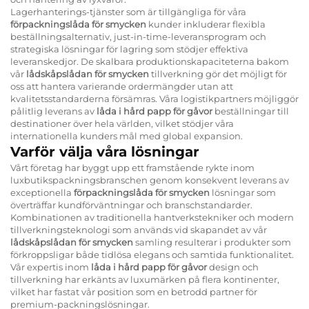
Lagerhanterings-tjänster som är tillgängliga för våra
förpackningslåda för smycken
kunder inkluderar flexibla
beställningsalternativ, just-in-time-leveransprogram och
strategiska lösningar för lagring som stödjer effektiva
leveranskedjor. De skalbara produktionskapaciteterna bakom
vår
lådskåpslådan för smycken
tillverkning gör det möjligt för
oss att hantera varierande ordermängder utan att
kvalitetsstandarderna försämras. Våra logistikpartners möjliggör
pålitlig leverans av
låda i hård papp för gåvor
beställningar till
destinationer över hela världen, vilket stödjer våra
internationella kunders mål med global expansion.
Varför välja våra lösningar
Vårt företag har byggt upp ett framstående rykte inom
luxbutikspackningsbranschen genom konsekvent leverans av
exceptionella
förpackningslåda för smycken
lösningar som
överträffar kundförväntningar och branschstandarder.
Kombinationen av traditionella hantverkstekniker och modern
tillverkningsteknologi som används vid skapandet av vår
lådskåpslådan för smycken
samling resulterar i produkter som
förkroppsligar både tidlösa elegans och samtida funktionalitet.
Vår expertis inom
låda i hård papp för gåvor
design och
tillverkning har erkänts av luxumärken på flera kontinenter,
vilket har fastat vår position som en betrodd partner för
premium-packningslösningar.