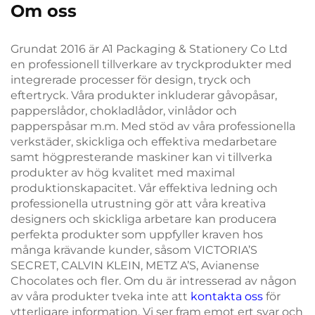
Om oss
Grundat 2016 är A1 Packaging & Stationery Co Ltd
en professionell tillverkare av tryckprodukter med
integrerade processer för design, tryck och
eftertryck. Våra produkter inkluderar gåvopåsar,
papperslådor, chokladlådor, vinlådor och
papperspåsar m.m. Med stöd av våra professionella
verkstäder, skickliga och effektiva medarbetare
samt högpresterande maskiner kan vi tillverka
produkter av hög kvalitet med maximal
produktionskapacitet. Vår effektiva ledning och
professionella utrustning gör att våra kreativa
designers och skickliga arbetare kan producera
perfekta produkter som uppfyller kraven hos
många krävande kunder, såsom VICTORIA’S
SECRET, CALVIN KLEIN, METZ A’S, Avianense
Chocolates och fler. Om du är intresserad av någon
av våra produkter tveka inte att
kontakta oss
för
ytterligare information. Vi ser fram emot ert svar och