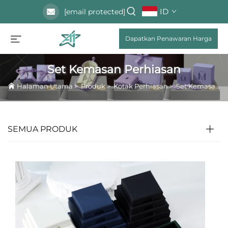
ID
[email protected]
Dapatkan Penawaran Harga
Set Kemasan Perhiasan
Halaman Utama
>
Produk
>
Kotak Perhiasan
>
Set Kemasan Perhiasan
SEMUA PRODUK