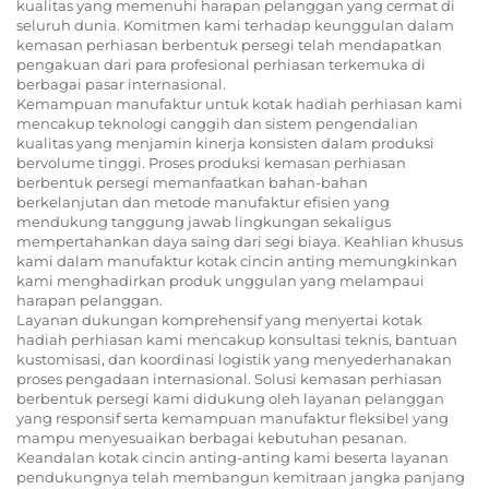
kualitas yang memenuhi harapan pelanggan yang cermat di
seluruh dunia. Komitmen kami terhadap keunggulan dalam
kemasan perhiasan berbentuk persegi telah mendapatkan
pengakuan dari para profesional perhiasan terkemuka di
berbagai pasar internasional.
Kemampuan manufaktur untuk kotak hadiah perhiasan kami
mencakup teknologi canggih dan sistem pengendalian
kualitas yang menjamin kinerja konsisten dalam produksi
bervolume tinggi. Proses produksi kemasan perhiasan
berbentuk persegi memanfaatkan bahan-bahan
berkelanjutan dan metode manufaktur efisien yang
mendukung tanggung jawab lingkungan sekaligus
mempertahankan daya saing dari segi biaya. Keahlian khusus
kami dalam manufaktur kotak cincin anting memungkinkan
kami menghadirkan produk unggulan yang melampaui
harapan pelanggan.
Layanan dukungan komprehensif yang menyertai kotak
hadiah perhiasan kami mencakup konsultasi teknis, bantuan
kustomisasi, dan koordinasi logistik yang menyederhanakan
proses pengadaan internasional. Solusi kemasan perhiasan
berbentuk persegi kami didukung oleh layanan pelanggan
yang responsif serta kemampuan manufaktur fleksibel yang
mampu menyesuaikan berbagai kebutuhan pesanan.
Keandalan kotak cincin anting-anting kami beserta layanan
pendukungnya telah membangun kemitraan jangka panjang