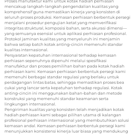
Proses manufaktur kami untuk kotak hadiah perhiasan
mencakup langkah-langkah pengendalian kualitas yang
komprehensif guna memastikan kinerja yang konsisten di
seluruh proses produksi. Kemasan perhiasan berbentuk persegi
menjalani prosedur pengujian ketat yang memverifikasi
integritas struktural, komposisi bahan, serta akurasi dimensi—
yang semuanya esensial untuk aplikasi perhiasan profesional.
Protokol jaminan kualitas yang menyeluruh ini menjamin
bahwa setiap batch kotak anting-cincin memenuhi standar
kualitas internasional.
Persyaratan kepatuhan internasional terhadap kemasan
perhiasan sepenuhnya dipenuhi melalui spesifikasi
manufaktur dan proses pemilihan bahan pada kotak hadiah
perhiasan kami. Kemasan perhiasan berbentuk persegi kami
memenuhi berbagai standar regulasi yang berlaku untuk
perdagangan lintas batas, sehingga memastikan proses bea
cukai yang lancar serta kepatuhan terhadap regulasi. Kotak
anting-cincin ini menggunakan bahan-bahan dan metode
konstruksi yang memenuhi standar keamanan serta
lingkungan internasional.
Pengiriman kualitas yang konsisten telah menjadikan kotak
hadiah perhiasan kami sebagai pilihan utama di kalangan
profesional perhiasan internasional yang membutuhkan solusi
kemasan andal. Kemasan perhiasan berbentuk persegi kami
menunjukkan konsistensi kinerja luar biasa yang mendukung