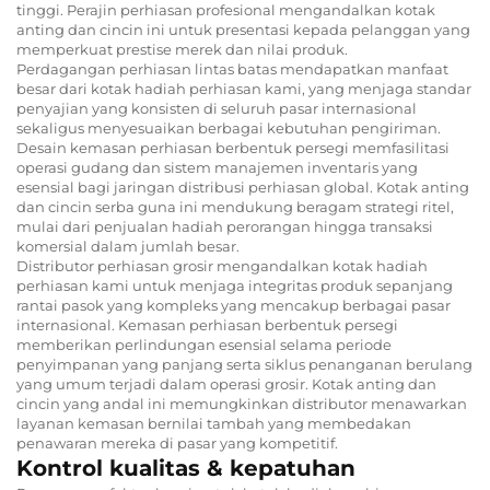
tinggi. Perajin perhiasan profesional mengandalkan kotak
anting dan cincin ini untuk presentasi kepada pelanggan yang
memperkuat prestise merek dan nilai produk.
Perdagangan perhiasan lintas batas mendapatkan manfaat
besar dari kotak hadiah perhiasan kami, yang menjaga standar
penyajian yang konsisten di seluruh pasar internasional
sekaligus menyesuaikan berbagai kebutuhan pengiriman.
Desain kemasan perhiasan berbentuk persegi memfasilitasi
operasi gudang dan sistem manajemen inventaris yang
esensial bagi jaringan distribusi perhiasan global. Kotak anting
dan cincin serba guna ini mendukung beragam strategi ritel,
mulai dari penjualan hadiah perorangan hingga transaksi
komersial dalam jumlah besar.
Distributor perhiasan grosir mengandalkan kotak hadiah
perhiasan kami untuk menjaga integritas produk sepanjang
rantai pasok yang kompleks yang mencakup berbagai pasar
internasional. Kemasan perhiasan berbentuk persegi
memberikan perlindungan esensial selama periode
penyimpanan yang panjang serta siklus penanganan berulang
yang umum terjadi dalam operasi grosir. Kotak anting dan
cincin yang andal ini memungkinkan distributor menawarkan
layanan kemasan bernilai tambah yang membedakan
penawaran mereka di pasar yang kompetitif.
Kontrol kualitas & kepatuhan