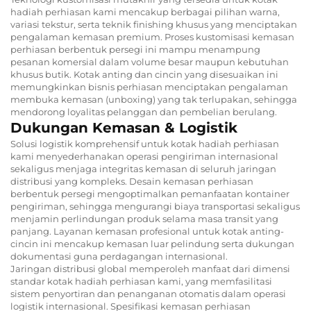
hadiah perhiasan kami mencakup berbagai pilihan warna,
variasi tekstur, serta teknik finishing khusus yang menciptakan
pengalaman kemasan premium. Proses kustomisasi kemasan
perhiasan berbentuk persegi ini mampu menampung
pesanan komersial dalam volume besar maupun kebutuhan
khusus butik. Kotak anting dan cincin yang disesuaikan ini
memungkinkan bisnis perhiasan menciptakan pengalaman
membuka kemasan (unboxing) yang tak terlupakan, sehingga
mendorong loyalitas pelanggan dan pembelian berulang.
Dukungan Kemasan & Logistik
Solusi logistik komprehensif untuk kotak hadiah perhiasan
kami menyederhanakan operasi pengiriman internasional
sekaligus menjaga integritas kemasan di seluruh jaringan
distribusi yang kompleks. Desain kemasan perhiasan
berbentuk persegi mengoptimalkan pemanfaatan kontainer
pengiriman, sehingga mengurangi biaya transportasi sekaligus
menjamin perlindungan produk selama masa transit yang
panjang. Layanan kemasan profesional untuk kotak anting-
cincin ini mencakup kemasan luar pelindung serta dukungan
dokumentasi guna perdagangan internasional.
Jaringan distribusi global memperoleh manfaat dari dimensi
standar kotak hadiah perhiasan kami, yang memfasilitasi
sistem penyortiran dan penanganan otomatis dalam operasi
logistik internasional. Spesifikasi kemasan perhiasan