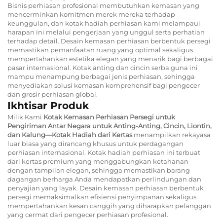
Bisnis perhiasan profesional membutuhkan kemasan yang
mencerminkan komitmen merek mereka terhadap
keunggulan, dan kotak hadiah perhiasan kami melampaui
harapan ini melalui pengerjaan yang unggul serta perhatian
terhadap detail. Desain kemasan perhiasan berbentuk persegi
memastikan pemanfaatan ruang yang optimal sekaligus
mempertahankan estetika elegan yang menarik bagi berbagai
pasar internasional. Kotak anting dan cincin serba guna ini
mampu menampung berbagai jenis perhiasan, sehingga
menyediakan solusi kemasan komprehensif bagi pengecer
dan grosir perhiasan global.
Ikhtisar Produk
Milik Kami
Kotak Kemasan Perhiasan Persegi untuk
Pengiriman Antar Negara untuk Anting-Anting, Cincin, Liontin,
dan Kalung—Kotak Hadiah dari Kertas
menampilkan rekayasa
luar biasa yang dirancang khusus untuk perdagangan
perhiasan internasional. Kotak hadiah perhiasan ini terbuat
dari kertas premium yang menggabungkan ketahanan
dengan tampilan elegan, sehingga memastikan barang
dagangan berharga Anda mendapatkan perlindungan dan
penyajian yang layak. Desain kemasan perhiasan berbentuk
persegi memaksimalkan efisiensi penyimpanan sekaligus
mempertahankan kesan canggih yang diharapkan pelanggan
yang cermat dari pengecer perhiasan profesional.