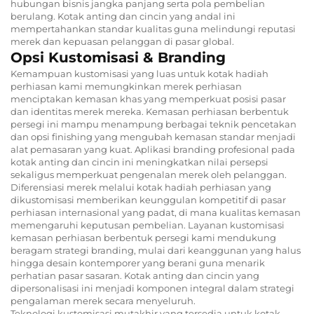
hubungan bisnis jangka panjang serta pola pembelian
berulang. Kotak anting dan cincin yang andal ini
mempertahankan standar kualitas guna melindungi reputasi
merek dan kepuasan pelanggan di pasar global.
Opsi Kustomisasi & Branding
Kemampuan kustomisasi yang luas untuk kotak hadiah
perhiasan kami memungkinkan merek perhiasan
menciptakan kemasan khas yang memperkuat posisi pasar
dan identitas merek mereka. Kemasan perhiasan berbentuk
persegi ini mampu menampung berbagai teknik pencetakan
dan opsi finishing yang mengubah kemasan standar menjadi
alat pemasaran yang kuat. Aplikasi branding profesional pada
kotak anting dan cincin ini meningkatkan nilai persepsi
sekaligus memperkuat pengenalan merek oleh pelanggan.
Diferensiasi merek melalui kotak hadiah perhiasan yang
dikustomisasi memberikan keunggulan kompetitif di pasar
perhiasan internasional yang padat, di mana kualitas kemasan
memengaruhi keputusan pembelian. Layanan kustomisasi
kemasan perhiasan berbentuk persegi kami mendukung
beragam strategi branding, mulai dari keanggunan yang halus
hingga desain kontemporer yang berani guna menarik
perhatian pasar sasaran. Kotak anting dan cincin yang
dipersonalisasi ini menjadi komponen integral dalam strategi
pengalaman merek secara menyeluruh.
Teknologi kustomisasi mutakhir yang tersedia untuk kotak