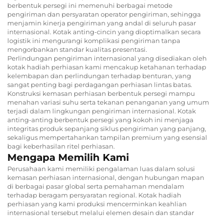
berbentuk persegi ini memenuhi berbagai metode
pengiriman dan persyaratan operator pengiriman, sehingga
menjamin kinerja pengiriman yang andal di seluruh pasar
internasional. Kotak anting-cincin yang dioptimalkan secara
logistik ini mengurangi komplikasi pengiriman tanpa
mengorbankan standar kualitas presentasi.
Perlindungan pengiriman internasional yang disediakan oleh
kotak hadiah perhiasan kami mencakup ketahanan terhadap
kelembapan dan perlindungan terhadap benturan, yang
sangat penting bagi perdagangan perhiasan lintas batas.
Konstruksi kemasan perhiasan berbentuk persegi mampu
menahan variasi suhu serta tekanan penanganan yang umum
terjadi dalam lingkungan pengiriman internasional. Kotak
anting-anting berbentuk persegi yang kokoh ini menjaga
integritas produk sepanjang siklus pengiriman yang panjang,
sekaligus mempertahankan tampilan premium yang esensial
bagi keberhasilan ritel perhiasan.
Mengapa Memilih Kami
Perusahaan kami memiliki pengalaman luas dalam solusi
kemasan perhiasan internasional, dengan hubungan mapan
di berbagai pasar global serta pemahaman mendalam
terhadap beragam persyaratan regional. Kotak hadiah
perhiasan yang kami produksi mencerminkan keahlian
internasional tersebut melalui elemen desain dan standar