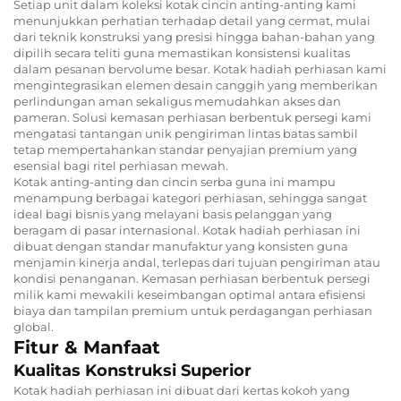
Setiap unit dalam koleksi kotak cincin anting-anting kami
menunjukkan perhatian terhadap detail yang cermat, mulai
dari teknik konstruksi yang presisi hingga bahan-bahan yang
dipilih secara teliti guna memastikan konsistensi kualitas
dalam pesanan bervolume besar. Kotak hadiah perhiasan kami
mengintegrasikan elemen desain canggih yang memberikan
perlindungan aman sekaligus memudahkan akses dan
pameran. Solusi kemasan perhiasan berbentuk persegi kami
mengatasi tantangan unik pengiriman lintas batas sambil
tetap mempertahankan standar penyajian premium yang
esensial bagi ritel perhiasan mewah.
Kotak anting-anting dan cincin serba guna ini mampu
menampung berbagai kategori perhiasan, sehingga sangat
ideal bagi bisnis yang melayani basis pelanggan yang
beragam di pasar internasional. Kotak hadiah perhiasan ini
dibuat dengan standar manufaktur yang konsisten guna
menjamin kinerja andal, terlepas dari tujuan pengiriman atau
kondisi penanganan. Kemasan perhiasan berbentuk persegi
milik kami mewakili keseimbangan optimal antara efisiensi
biaya dan tampilan premium untuk perdagangan perhiasan
global.
Fitur & Manfaat
Kualitas Konstruksi Superior
Kotak hadiah perhiasan ini dibuat dari kertas kokoh yang