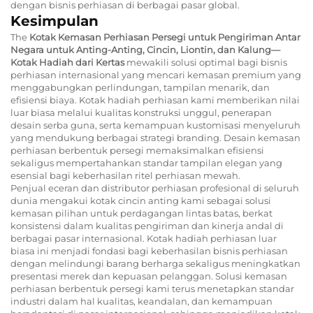
dengan bisnis perhiasan di berbagai pasar global.
Kesimpulan
The
Kotak Kemasan Perhiasan Persegi untuk Pengiriman Antar
Negara untuk Anting-Anting, Cincin, Liontin, dan Kalung—
Kotak Hadiah dari Kertas
mewakili solusi optimal bagi bisnis
perhiasan internasional yang mencari kemasan premium yang
menggabungkan perlindungan, tampilan menarik, dan
efisiensi biaya. Kotak hadiah perhiasan kami memberikan nilai
luar biasa melalui kualitas konstruksi unggul, penerapan
desain serba guna, serta kemampuan kustomisasi menyeluruh
yang mendukung berbagai strategi branding. Desain kemasan
perhiasan berbentuk persegi memaksimalkan efisiensi
sekaligus mempertahankan standar tampilan elegan yang
esensial bagi keberhasilan ritel perhiasan mewah.
Penjual eceran dan distributor perhiasan profesional di seluruh
dunia mengakui kotak cincin anting kami sebagai solusi
kemasan pilihan untuk perdagangan lintas batas, berkat
konsistensi dalam kualitas pengiriman dan kinerja andal di
berbagai pasar internasional. Kotak hadiah perhiasan luar
biasa ini menjadi fondasi bagi keberhasilan bisnis perhiasan
dengan melindungi barang berharga sekaligus meningkatkan
presentasi merek dan kepuasan pelanggan. Solusi kemasan
perhiasan berbentuk persegi kami terus menetapkan standar
industri dalam hal kualitas, keandalan, dan kemampuan