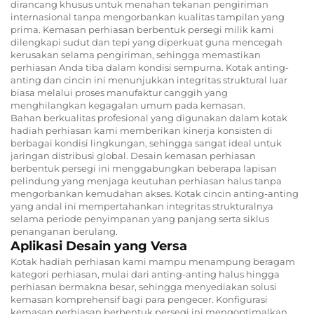
dirancang khusus untuk menahan tekanan pengiriman
internasional tanpa mengorbankan kualitas tampilan yang
prima. Kemasan perhiasan berbentuk persegi milik kami
dilengkapi sudut dan tepi yang diperkuat guna mencegah
kerusakan selama pengiriman, sehingga memastikan
perhiasan Anda tiba dalam kondisi sempurna. Kotak anting-
anting dan cincin ini menunjukkan integritas struktural luar
biasa melalui proses manufaktur canggih yang
menghilangkan kegagalan umum pada kemasan.
Bahan berkualitas profesional yang digunakan dalam kotak
hadiah perhiasan kami memberikan kinerja konsisten di
berbagai kondisi lingkungan, sehingga sangat ideal untuk
jaringan distribusi global. Desain kemasan perhiasan
berbentuk persegi ini menggabungkan beberapa lapisan
pelindung yang menjaga keutuhan perhiasan halus tanpa
mengorbankan kemudahan akses. Kotak cincin anting-anting
yang andal ini mempertahankan integritas strukturalnya
selama periode penyimpanan yang panjang serta siklus
penanganan berulang.
Aplikasi Desain yang Versa
Kotak hadiah perhiasan kami mampu menampung beragam
kategori perhiasan, mulai dari anting-anting halus hingga
perhiasan bermakna besar, sehingga menyediakan solusi
kemasan komprehensif bagi para pengecer. Konfigurasi
kemasan perhiasan berbentuk persegi ini mengoptimalkan