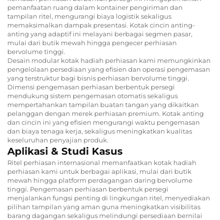
pemanfaatan ruang dalam kontainer pengiriman dan
tampilan ritel, mengurangi biaya logistik sekaligus
memaksimalkan dampak presentasi. Kotak cincin anting-
anting yang adaptif ini melayani berbagai segmen pasar,
mulai dari butik mewah hingga pengecer perhiasan
bervolume tinggi.
Desain modular kotak hadiah perhiasan kami memungkinkan
pengelolaan persediaan yang efisien dan operasi pengemasan
yang terstruktur bagi bisnis perhiasan bervolume tinggi.
Dimensi pengemasan perhiasan berbentuk persegi
mendukung sistem pengemasan otomatis sekaligus
mempertahankan tampilan buatan tangan yang dikaitkan
pelanggan dengan merek perhiasan premium. Kotak anting
dan cincin ini yang efisien mengurangi waktu pengemasan
dan biaya tenaga kerja, sekaligus meningkatkan kualitas
keseluruhan penyajian produk.
Aplikasi & Studi Kasus
Ritel perhiasan internasional memanfaatkan kotak hadiah
perhiasan kami untuk berbagai aplikasi, mulai dari butik
mewah hingga platform perdagangan daring bervolume
tinggi. Pengemasan perhiasan berbentuk persegi
menjalankan fungsi penting di lingkungan ritel, menyediakan
pilihan tampilan yang aman guna meningkatkan visibilitas
barang dagangan sekaligus melindungi persediaan bernilai