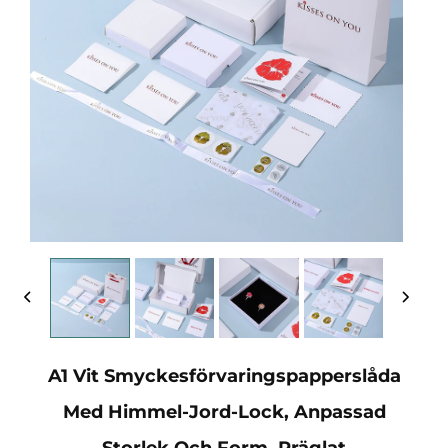
A1 Vit Smyckesförvaringspapperslåda
Med Himmel-Jord-Lock, Anpassad
Storlek Och Form, Präglat