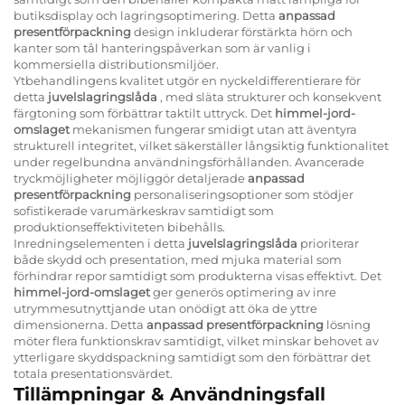
butiksdisplay och lagringsoptimering. Detta
anpassad
presentförpackning
design inkluderar förstärkta hörn och
kanter som tål hanteringspåverkan som är vanlig i
kommersiella distributionsmiljöer.
Ytbehandlingens kvalitet utgör en nyckeldifferentierare för
detta
juvelslagringslåda
, med släta strukturer och konsekvent
färgtoning som förbättrar taktilt uttryck. Det
himmel-jord-
omslaget
mekanismen fungerar smidigt utan att äventyra
strukturell integritet, vilket säkerställer långsiktig funktionalitet
under regelbundna användningsförhållanden. Avancerade
tryckmöjligheter möjliggör detaljerade
anpassad
presentförpackning
personaliseringsoptioner som stödjer
sofistikerade varumärkeskrav samtidigt som
produktionseffektiviteten bibehålls.
Inredningselementen i detta
juvelslagringslåda
prioriterar
både skydd och presentation, med mjuka material som
förhindrar repor samtidigt som produkterna visas effektivt. Det
himmel-jord-omslaget
ger generös optimering av inre
utrymmesutnyttjande utan onödigt att öka de yttre
dimensionerna. Detta
anpassad presentförpackning
lösning
möter flera funktionskrav samtidigt, vilket minskar behovet av
ytterligare skyddspackning samtidigt som den förbättrar det
totala presentationsvärdet.
Tillämpningar & Användningsfall