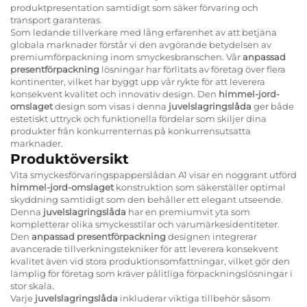
produktpresentation samtidigt som säker förvaring och
transport garanteras.
Som ledande tillverkare med lång erfarenhet av att betjäna
globala marknader förstår vi den avgörande betydelsen av
premiumförpackning inom smyckesbranschen. Vår
anpassad
presentförpackning
lösningar har förlitats av företag över flera
kontinenter, vilket har byggt upp vår rykte för att leverera
konsekvent kvalitet och innovativ design. Den
himmel-jord-
omslaget
design som visas i denna
juvelslagringslåda
ger både
estetiskt uttryck och funktionella fördelar som skiljer dina
produkter från konkurrenternas på konkurrensutsatta
marknader.
Produktöversikt
Vita smyckesförvaringspapperslådan A1 visar en noggrant utförd
himmel-jord-omslaget
konstruktion som säkerställer optimal
skyddning samtidigt som den behåller ett elegant utseende.
Denna
juvelslagringslåda
har en premiumvit yta som
kompletterar olika smyckesstilar och varumärkesidentiteter.
Den
anpassad presentförpackning
designen integrerar
avancerade tillverkningstekniker för att leverera konsekvent
kvalitet även vid stora produktionsomfattningar, vilket gör den
lämplig för företag som kräver pålitliga förpackningslösningar i
stor skala.
Varje
juvelslagringslåda
inkluderar viktiga tillbehör såsom