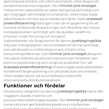
specialiserad torkduk och informationskort, vilket skapar ett
komplett presentationspaket. Den
himmel-jord-omslaget
mekanismen säkerställer en säker stängning samtidigt som
den möjliggör lätt tillträde till innehållet, vilket möter både
säkerhetskrav och krav på användarvänlighet. Detta
anpassad
presentförpackning
lösningen visar vår engagemang för att
leverera omfattande förpackningar som förbättrar den totala
kundupplevelsen samtidigt som de skyddar värdefulla
smycken under förvaring och transport.
Sophistikerade vita färgschemat för denna
juvelslagringslåda
erbjuder mångsidighet i varumärkesanvändning samtidigt
som det bevarar en tidlös elegans som tilltalar olika
konsumentpreferenser. Den
himmel-jord-omslaget
designen
inkluderar diskreta strukturella element som förstärker den
premiumpositionering som omgivna produkter har. Vår
anpassad presentförpackning
tillverkningsprocess säkerställer
konsekvent färgmatchning och ytkvalitet över alla enheter,
vilket stödjer kraven på varumärkeskonsistens för
internationella distributionsnätverk.
Funktioner och fördelar
Strukturella integritet hos denna
juvelslagringslåda
härrör från
noggrant utvalda material och
precisionsframställningsprocesser. Den
himmel-jord-omslaget
konstruktionen ger förbättrad skydd mot miljöfaktorer
samtidigt som den bibehåller kompakta mått lämpliga för