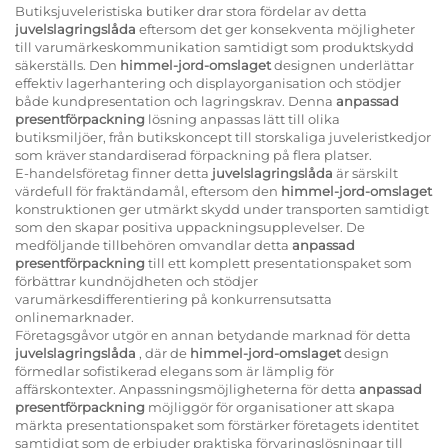
Butiksjuveleristiska butiker drar stora fördelar av detta
juvelslagringslåda
eftersom det ger konsekventa möjligheter
till varumärkeskommunikation samtidigt som produktskydd
säkerställs. Den
himmel-jord-omslaget
designen underlättar
effektiv lagerhantering och displayorganisation och stödjer
både kundpresentation och lagringskrav. Denna
anpassad
presentförpackning
lösning anpassas lätt till olika
butiksmiljöer, från butikskoncept till storskaliga juveleristkedjor
som kräver standardiserad förpackning på flera platser.
E-handelsföretag finner detta
juvelslagringslåda
är särskilt
värdefull för fraktändamål, eftersom den
himmel-jord-omslaget
konstruktionen ger utmärkt skydd under transporten samtidigt
som den skapar positiva uppackningsupplevelser. De
medföljande tillbehören omvandlar detta
anpassad
presentförpackning
till ett komplett presentationspaket som
förbättrar kundnöjdheten och stödjer
varumärkesdifferentiering på konkurrensutsatta
onlinemarknader.
Företagsgåvor utgör en annan betydande marknad för detta
juvelslagringslåda
, där de
himmel-jord-omslaget
design
förmedlar sofistikerad elegans som är lämplig för
affärskontexter. Anpassningsmöjligheterna för detta
anpassad
presentförpackning
möjliggör för organisationer att skapa
märkta presentationspaket som förstärker företagets identitet
samtidigt som de erbjuder praktiska förvaringslösningar till