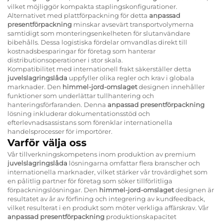
vilket möjliggör kompakta staplingskonfigurationer.
Alternativet med plattförpackning för detta
anpassad
presentförpackning
minskar avsevärt transportvolymerna
samtidigt som monteringsenkelheten för slutanvändare
bibehålls. Dessa logistiska fördelar omvandlas direkt till
kostnadsbesparingar för företag som hanterar
distributionsoperationer i stor skala.
Kompatibilitet med internationell frakt säkerställer detta
juvelslagringslåda
uppfyller olika regler och krav i globala
marknader. Den
himmel-jord-omslaget
designen innehåller
funktioner som underlättar tullhantering och
hanteringsförfaranden. Denna
anpassad presentförpackning
lösning inkluderar dokumentationsstöd och
efterlevnadsassistans som förenklar internationella
handelsprocesser för importörer.
Varför välja oss
Vår tillverkningskompetens inom produktion av premium
juvelslagringslåda
lösningarna omfattar flera branscher och
internationella marknader, vilket stärker vår trovärdighet som
en pålitlig partner för företag som söker tillförlitliga
förpackningslösningar. Den
himmel-jord-omslaget
designen är
resultatet av år av förfining och integrering av kundfeedback,
vilket resulterat i en produkt som möter verkliga affärskrav. Vår
anpassad presentförpackning
produktionskapacitet