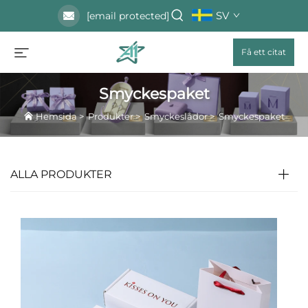
SV
[email protected]
Få ett citat
Smyckespaket
Hemsida
>
Produkter
>
Smyckeslådor
>
Smyckespaket
ALLA PRODUKTER