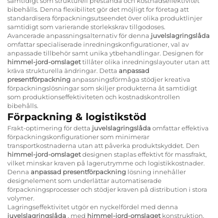
samtidigt som strukturell prestanda och kostnadseffektivitet
bibehålls. Denna flexibilitet gör det möjligt for företag att
standardisera förpackningsutseendet över olika produktlinjer
samtidigt som varierande storlekskrav tillgodoses.
Avancerade anpassningsalternativ för denna
juvelslagringslåda
omfattar specialiserade inredningskonfigurationer, val av
anpassade tillbehör samt unika ytbehandlingar. Designen för
himmel-jord-omslaget
tillåter olika inredningslayouter utan att
kräva strukturella ändringar. Detta
anpassad
presentförpackning
anpassningsförmåga stödjer kreativa
förpackningslösningar som skiljer produkterna åt samtidigt
som produktionseffektiviteten och kostnadskontrollen
bibehålls.
Förpackning & logistikstöd
Frakt-optimering för detta
juvelslagringslåda
omfattar effektiva
förpackningskonfigurationer som minimerar
transportkostnaderna utan att påverka produktskyddet. Den
himmel-jord-omslaget
designen staplas effektivt för massfrakt,
vilket minskar kraven på lagerutrymme och logistikkostnader.
Denna
anpassad presentförpackning
lösning innehåller
designelement som underlättar automatiserade
förpackningsprocesser och stödjer kraven på distribution i stora
volymer.
Lagringseffektivitet utgör en nyckelfördel med denna
juvelslagringslåda
, med
himmel-jord-omslaget
konstruktion,