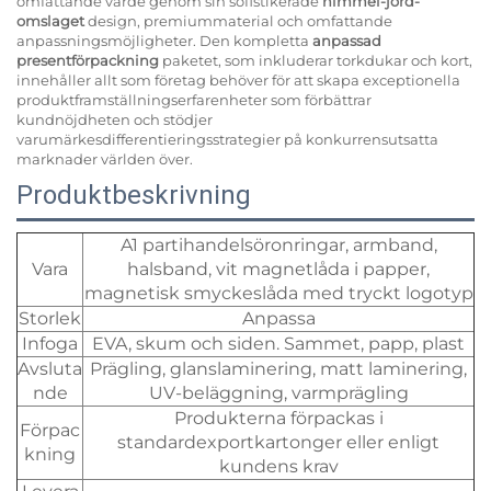
omfattande värde genom sin sofistikerade
himmel-jord-
omslaget
design, premiummaterial och omfattande
anpassningsmöjligheter. Den kompletta
anpassad
presentförpackning
paketet, som inkluderar torkdukar och kort,
innehåller allt som företag behöver för att skapa exceptionella
produktframställningserfarenheter som förbättrar
kundnöjdheten och stödjer
varumärkesdifferentieringsstrategier på konkurrensutsatta
marknader världen över.
Produktbeskrivning
A1 partihandelsöronringar, armband,
Vara
halsband, vit magnetlåda i papper,
magnetisk smyckeslåda med tryckt logotyp
Storlek
Anpassa
Infoga
EVA, skum och siden. Sammet, papp, plast
Avsluta
Prägling, glanslaminering, matt laminering,
nde
UV-beläggning, varmprägling
Produkterna förpackas i
Förpac
standardexportkartonger eller enligt
kning
kundens krav