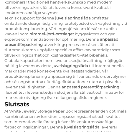
kombinerar traditionell hantverkskunskap med modern
tillverknings teknik för att leverera konsekvent kvalitet i
konkurrenskraftiga volymer.
Teknisk support för denna
juvelslagringslåda
omfattar
omfattande designrådgivning, prototypstöd och vägledning vid
produktionsplanering. Vårt ingenjörsteam förstår de unika
kraven inom
himmel-jord-omslaget
byggsektorn och ger
expertrekommendationer för optimering. Denna
anpassad
presentförpackning
utvecklingsprocessen säkerställer att
slutprodukterna uppfyller specifika affärskrav samtidigt som
tillverkningsbarhet och kostnadseffektivitet bibehålls.
Globala kapaciteter inom leveranskedjeförvaltning möjliggör
pålitlig leverans av detta
juvelslagringslåda
till internationella
marknader med konsekventa kvalitetsstandarder. Vår
produktionsplanering anpassar sig till varierande ordervolymer
och säsongsbundna efterfrågefluktuationer utan att påverka
leveranspålitligheten. Denna
anpassad presentförpackning
flexibilitet i leveranskedjan stödjer affärstillväxt och initiativ för
marknadsutvidgning över olika geografiska regioner.
Slutsats
A1 White Jewelry Storage Paper Box representerar den optimala
kombinationen av funktion, anpassningsbarhet och kvalitet
som internationella företag kräver för konkurrenskraftiga
förpackningslösningar. Denna
juvelslagringslåda
levererar