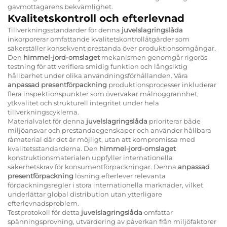
gavmottagarens bekvämlighet.
Kvalitetskontroll och efterlevnad
Tillverkningsstandarder för denna
juvelslagringslåda
inkorporerar omfattande kvalitetskontrollåtgärder som
säkerställer konsekvent prestanda över produktionsomgångar.
Den
himmel-jord-omslaget
mekanismen genomgår rigorös
testning för att verifiera smidig funktion och långsiktig
hållbarhet under olika användningsförhållanden. Våra
anpassad presentförpackning
produktionsprocesser inkluderar
flera inspektionspunkter som övervakar målnoggrannhet,
ytkvalitet och strukturell integritet under hela
tillverkningscyklerna.
Materialvalet för denna
juvelslagringslåda
prioriterar både
miljöansvar och prestandaegenskaper och använder hållbara
råmaterial där det är möjligt, utan att kompromissa med
kvalitetsstandarderna. Den
himmel-jord-omslaget
konstruktionsmaterialen uppfyller internationella
säkerhetskrav för konsumentförpackningar. Denna
anpassad
presentförpackning
lösning efterlever relevanta
förpackningsregler i stora internationella marknader, vilket
underlättar global distribution utan ytterligare
efterlevnadsproblem.
Testprotokoll för detta
juvelslagringslåda
omfattar
spänningsprovning, utvärdering av påverkan från miljöfaktorer