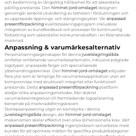
och bedömning av långsiktig hållbarhet för att säkerställa
pålitlig prestanda. Den
himmel-jord-omslaget
designen
genomgår särskild utvärdering av tätheten i förslutningen och
av upprepade öppnings- och stängningscykler. Vår
anpassad
presentförpackning
kvalitetssäkringsprogram inkluderar
integration av kundfeedback och processer för kontinuerlig
förbättring som säkerställer konkurrenskraften i en förändrande
marknad.
Anpassning & varumärkesalternativ
Personaliseringsegenskaper för denna
juvelslagringslåda
omfattar omfattande varumärkesalternativ, inklusive präglade
logotyper, anpassade färger och specialiserade
ytbehandlingstekniker. Den
himmel-jord-omslaget
erbjuder
flera ytor som är lämpliga för varumärkesapplikation utan att
kompromissa med strukturell integritet eller funktionell
prestanda. Detta
anpassad presentförpackning
plattform
stödjer olika anpassningsmetoder, från diskret
varumärkesintegration till framträdande logoplacering
beroende på marknadsföringskraven.
Storlepsanpassning utgör en kärnstyrka i denna
juvelslagringslåda
design, där
himmel-jord-omslaget
mekanismen skalar effektivt över olika dimensionella krav. Vårt
anpassad presentförpackning
ingenjörsteam samarbetar med
kunder för att optimera måtten för specifika produktkategorier