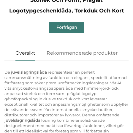
Logotypgeschenklåda, Torkduk Och Kort
Förfrågan
Översikt
Rekommenderade produkter
De
juvelslagringslåda
representerar en perfekt
sammansmältning av funktion och elegans, speciellt utformad
för företag som söker premiumförpackningslösningar. Vår A1
vita smyckesförvaringspapperslåda med himmel-jord-lock,
anpassad storlek och form samt präglat logotyp-
gåvoförpackning inklusive torkduk och kort levererar
exceptionell kvalitet och anpassningsmöjligheter som uppfyller
de krävande kraven från internationella smyckesbutiker,
distributörer och importörer av lyxvaror. Denna omfattande
juvelslagringslåda
lösning kombinerar sofistikerade
designelement med praktiska förvaringsfunktioner, vilket gör
den till ett idealiskt val för företag som vill förbättra sin