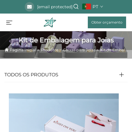
PT
[email protected]
Obter orçamento
Kit de Embalagem para Joias
Página Inicial
>
Produtos
>
Caixas para Joias
>
Kit de Embalagem para Joias
TODOS OS PRODUTOS