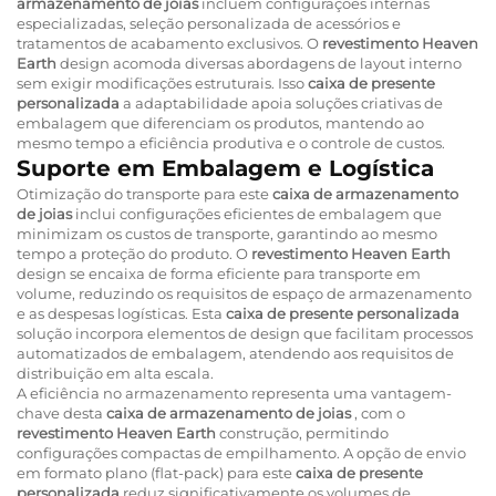
armazenamento de joias
incluem configurações internas
especializadas, seleção personalizada de acessórios e
tratamentos de acabamento exclusivos. O
revestimento Heaven
Earth
design acomoda diversas abordagens de layout interno
sem exigir modificações estruturais. Isso
caixa de presente
personalizada
a adaptabilidade apoia soluções criativas de
embalagem que diferenciam os produtos, mantendo ao
mesmo tempo a eficiência produtiva e o controle de custos.
Suporte em Embalagem e Logística
Otimização do transporte para este
caixa de armazenamento
de joias
inclui configurações eficientes de embalagem que
minimizam os custos de transporte, garantindo ao mesmo
tempo a proteção do produto. O
revestimento Heaven Earth
design se encaixa de forma eficiente para transporte em
volume, reduzindo os requisitos de espaço de armazenamento
e as despesas logísticas. Esta
caixa de presente personalizada
solução incorpora elementos de design que facilitam processos
automatizados de embalagem, atendendo aos requisitos de
distribuição em alta escala.
A eficiência no armazenamento representa uma vantagem-
chave desta
caixa de armazenamento de joias
, com o
revestimento Heaven Earth
construção, permitindo
configurações compactas de empilhamento. A opção de envio
em formato plano (flat-pack) para este
caixa de presente
personalizada
reduz significativamente os volumes de