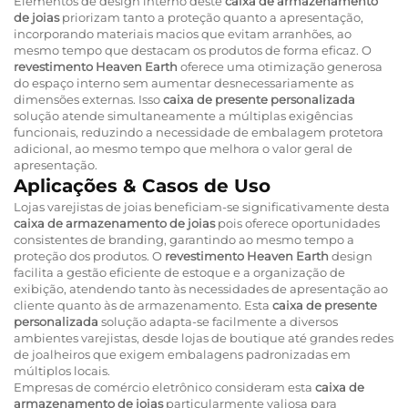
Elementos de design interno deste
caixa de armazenamento
de joias
priorizam tanto a proteção quanto a apresentação,
incorporando materiais macios que evitam arranhões, ao
mesmo tempo que destacam os produtos de forma eficaz. O
revestimento Heaven Earth
oferece uma otimização generosa
do espaço interno sem aumentar desnecessariamente as
dimensões externas. Isso
caixa de presente personalizada
solução atende simultaneamente a múltiplas exigências
funcionais, reduzindo a necessidade de embalagem protetora
adicional, ao mesmo tempo que melhora o valor geral de
apresentação.
Aplicações & Casos de Uso
Lojas varejistas de joias beneficiam-se significativamente desta
caixa de armazenamento de joias
pois oferece oportunidades
consistentes de branding, garantindo ao mesmo tempo a
proteção dos produtos. O
revestimento Heaven Earth
design
facilita a gestão eficiente de estoque e a organização de
exibição, atendendo tanto às necessidades de apresentação ao
cliente quanto às de armazenamento. Esta
caixa de presente
personalizada
solução adapta-se facilmente a diversos
ambientes varejistas, desde lojas de boutique até grandes redes
de joalheiros que exigem embalagens padronizadas em
múltiplos locais.
Empresas de comércio eletrônico consideram esta
caixa de
armazenamento de joias
particularmente valiosa para