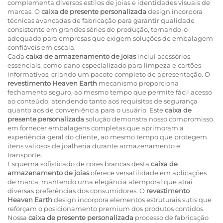
complementa diversos estilos de joias e identidades visuais de
marcas. O
caixa de presente personalizada
design incorpora
técnicas avançadas de fabricação para garantir qualidade
consistente em grandes séries de produção, tornando-o
adequado para empresas que exigem soluções de embalagem
confiáveis em escala.
Cada
caixa de armazenamento de joias
inclui acessórios
essenciais, como pano especializado para limpeza e cartões
informativos, criando um pacote completo de apresentação. O
revestimento Heaven Earth
mecanismo proporciona
fechamento seguro, ao mesmo tempo que permite fácil acesso
ao conteúdo, atendendo tanto aos requisitos de segurança
quanto aos de conveniência para o usuário. Este
caixa de
presente personalizada
solução demonstra nosso compromisso
em fornecer embalagens completas que aprimoram a
experiência geral do cliente, ao mesmo tempo que protegem
itens valiosos de joalheria durante armazenamento e
transporte.
Esquema sofisticado de cores brancas desta
caixa de
armazenamento de joias
oferece versatilidade em aplicações
de marca, mantendo uma elegância atemporal que atrai
diversas preferências dos consumidores. O
revestimento
Heaven Earth
design incorpora elementos estruturais sutis que
reforçam o posicionamento premium dos produtos contidos.
Nossa
caixa de presente personalizada
processo de fabricação