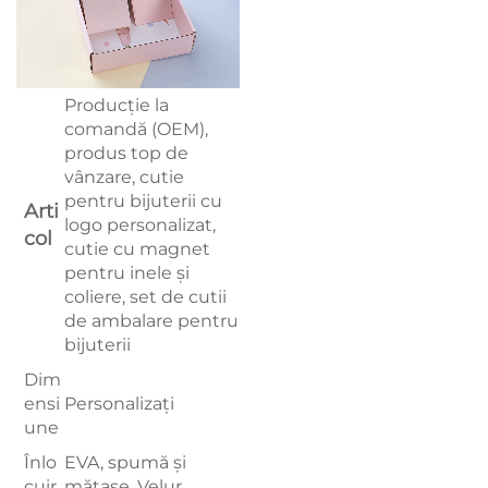
Producție la
comandă (OEM),
produs top de
vânzare, cutie
pentru bijuterii cu
Arti
logo personalizat,
col
cutie cu magnet
pentru inele și
coliere, set de cutii
de ambalare pentru
bijuterii
Dim
ensi
Personalizați
une
Înlo
EVA, spumă și
cuir
mătase. Velur,