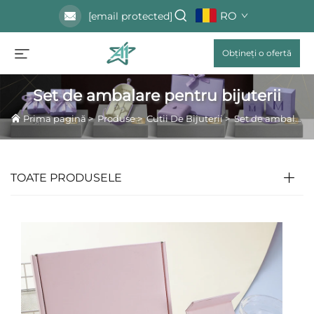
RO
[email protected]
Obțineți o ofertă
Set de ambalare pentru bijuterii
Prima pagină
>
Produse
>
Cutii De Bijuterii
>
Set de ambalare pentru bijuterii
TOATE PRODUSELE