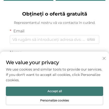
sintetică PU pătrată
vânzare la întreg, cu logo
personalizabilă A1, pentru
personalizat, potrivite
Obțineți o ofertă gratuită
depozitarea inelelor,
pentru cadouri și
colierelor și brățărilor,
ambalare
Reprezentantul nostru vă va contacta în curând.
ambalaj
Email
0/100
Nume
0/100
We value your privacy
We use cookies and similar tools to provide our services.
Denumirea companiei
If you don't want to accept all cookies, click Personalize
cookies.
0/200
Accept all
Mesaj
Personalize cookies
PRIMA PAGINĂ
PRODUSE
E-MAIL
TEL