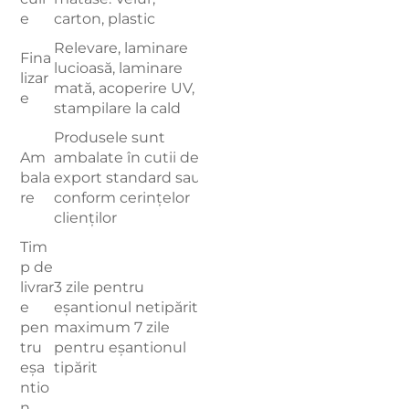
e
carton, plastic
Relevare, laminare
Fina
lucioasă, laminare
lizar
mată, acoperire UV,
e
stampilare la cald
Produsele sunt
Am
ambalate în cutii de
bala
export standard sau
re
conform cerințelor
clienților
Tim
p de
livrar
3 zile pentru
e
eșantionul netipărit,
pen
maximum 7 zile
tru
pentru eșantionul
eșa
tipărit
ntio
n