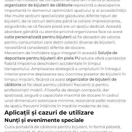
organizator de bijuterii de călătorie
reprezintă o descoperire
importantă în domeniul optimizării spațiului și al accesibilității.
Mai multe secțiuni specializate găzduiesc diferite tipuri de
bijuterii, de la cercuri delicate până la coliere impresionante,
asigurându-se că fiecare piesă are un spațiu dedicat. Această
abordare gândită cu atenție privind organizarea face ca acest
cutie personalizată pentru bijuterii
să fie deosebit de valoros
pentru consumatori care dețin colecții diverse de bijuterii,
necesitând considerații diferite de stocare.
Mecanism de închidere sigur integrat în această
Soluție de
depozitare pentru bijuterii din piele PU
soluție oferă o protecție
fiabilă împotriva deschiderii accidentale în timpul
transportului. Amplasarea strategică a umpluturii în întregul
interior previne deplasarea sau ciocnirea pieselor de bijuterii în
timpul mișcării, făcând ca acest
organizator de bijuterii de
călătorie
să fie ideal pentru călătorii frecvenți și pentru
profesioniștii mobili. Filosofia de design compactă, dar
spațioasă, asigură o capacitate maximă de stocare în cadrul
unor dimensiuni exterioare minime, rezolvând astfel restricțiile
de spațiu frecvent întâlnite în mediile moderne de trai.
Aplicații și cazuri de utilizare
Nunți și evenimente speciale
Cutia portabilă de călătorie pentru bijuterii, în formă pătrată,
personalizată A1, din piele sintetică PU, este excelentă ca