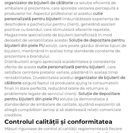
organizator de bijuterii de călătorie
ca soluție eficientă de
ambalare și prezentare, care sporește valoarea percepută a
produselor lor. Aspectul profesional al acestui
cutie
personalizată pentru bijuterii
îmbunătățește experiența de
deschidere a pachetului pentru clienți, generând asocieri
pozitive cu brandul, care stimulează afacerile repetate.
Magazinele specializate de bijuterii beneficiază în mod
deosebit de versatilitatea acestei
Soluție de depozitare pentru
bijuterii din piele PU
soluții, care poate găzdui diverse tipuri de
bijuterii, menținând în același timp standarde constante de
prezentare a brandului.
Distribuitorii angro apreciază scalabilitatea și consistența
oferite de acesta
cutie personalizată pentru bijuterii
, care
satisface cerințele piețelor variate, păstrând în același timp
rentabilitatea. Durabilitatea acestui
organizator de bijuterii de
călătorie
asigură faptul că produsele ajung la consumatorii
finali în stare perfectă, reducând ratele de returnare și
problemele legate de serviciul clienți.
Soluție de depozitare
pentru bijuterii din piele PU
soluție ca demonstrație a
standardelor de ambalare de calitate, ajutând expozenții să
atragă cumpărători serioși și să stabilească relații comerciale
credibile.
Controlul calității și conformitatea
Măsuri riguroase de control al calității reglementează fiecare