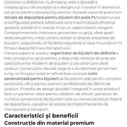
Colierelor și Brățărilor, cu Ambalaj, este o dovadă a
meșteșugului de excepție și a designului inovator în domeniul
soluțiilor pentru stocarea bijuteriilor. Această variantă premium
Soluție de depozitare pentru bijuterii din piele PU
sistemul are
o configurație pătrată sofisticată care maximizează eficiența
spațială, păstrând în același timp un aspect estetic elegant.
Compartimentele interioare, proiectate cu grijă, oferă spații
dedicate pentru inele, coliere, brățări și diverse alte piese de
bijuterii, asigurându-le fiecăreia siguranța și lipsa încurcăturii în
timpul depozitării sau transportului.
Fiecare aspect al acestui
organizator de bijuterii de călătorie
a
fost conceput cu grijă pentru a răspunde nevoilor diverse ale
colecționarilor moderni de bijuterii și ale celor care oferă
cadouri. Construcția robustă asigură o durabilitate pe termen
lung, iar finisajul exterior rafinat face ca acest
cutie
personalizată pentru bijuterii
să fie potrivit atât pentru utilizare
personală, cât și pentru scenarii profesionale de oferire de
cadouri. Filosofia de design portabil integrată în acest produs îl
face un partener ideal pentru călătorii de afaceri, petreceri de
nuntă și comercianți de bijuterii care au nevoie de soluții fiabile
de depozitare, capabile să reziste cerințelor frecvente de
manipulare și transport.
Caracteristici și beneficii
Construcție din material premium