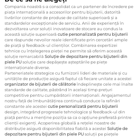
Compania noastră s-a consolidat ca un partener de încredere pe
piața internațională a accesorilor pentru bijuterii, datorită
livrărilor constante de produse de calitate superioară și a
standardelor excepționale de serviciu. Anii de experiență în
dezvoltarea unor soluții inovatoare de stocare au condus la
această soluție superioară
cutie personalizată pentru bijuterii
care răspunde nevoilor reale identificate prin cercetări ample
de piață și feedback-ul clienților. Combinarea expertizei
tehnice cu înțelegerea pieței ne permite să oferim această
soluție remarcabilă
Soluție de depozitare pentru bijuterii din
piele PU
soluție care depășește așteptările pe piețe
internaționale diverse.
Parteneriatele strategice cu furnizorii lideri de materiale și cu
unitățile de producție asigură faptul că fiecare unitate a acestei
organizator de bijuterii de călătorie
îndeplinește cele mai înalte
standarde de calitate, păstrând în același timp prețuri
competitive pentru cumpărătorii internaționali. Angajamentul
nostru față de îmbunătățirea continuă conduce la rafinări
constante ale acestei
cutie personalizată pentru bijuterii
design, integrând progresele tehnologice și feedback-ul din
piață pentru a menține poziția sa ca o opțiune preferată printre
clienții exigenți. Acoperirea globală a rețelei noastre de
distribuție asigură disponibilitatea fiabilă a acestei
Soluție de
depozitare pentru bijuterii din piele PU
soluții pe piețele