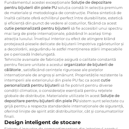
Fundamentul acestei excepționale
Soluție de depozitare
pentru bijuterii din piele PU
soluția constă în selecția premium
de materiale și metodologia de construcție. Pielea sintetică de
înaltă calitate oferă echilibrul perfect între durabilitate, estetică
și eficiență din punct de vedere al costurilor, făcând ca acest
cutie personalizată pentru bijuterii
să fie accesibil unui spectru
mai larg de piețe internaționale, păstrând în același timp
atracția luxului. Învelișul interior cu efect de atingere blând
protejează piesele delicate de bijuterii împotriva zgârieturilor și
a decolorării, asigurându-le astfel menținerea stării impecabile
pe o perioadă îndelungată.
Tehnicile avansate de fabricație asigură o calitate constantă
pentru fiecare unitate a acestui
organizator de bijuterii de
călătorie
, satisfăcând cerințele riguroase ale piețelor
internaționale de angroș și amănunt. Proprietățile rezistente la
intemperii ale exteriorului din piele PU fac ca acest
cutie
personalizată pentru bijuterii
să fie potrivit pentru diverse
condiții climatice, o considerație esențială pentru rețelele
globale de distribuție. Materialele utilizate în acest
Soluție de
depozitare pentru bijuterii din piele PU
sistem sunt selectate cu
grijă pentru a respecta standardele internaționale de siguranță,
oferind liniște de spirit atât distribuitorilor, cât și consumatorilor
finali.
Design inteligent de stocare
Sistemul inovator de compartimentare din interiorul acestui