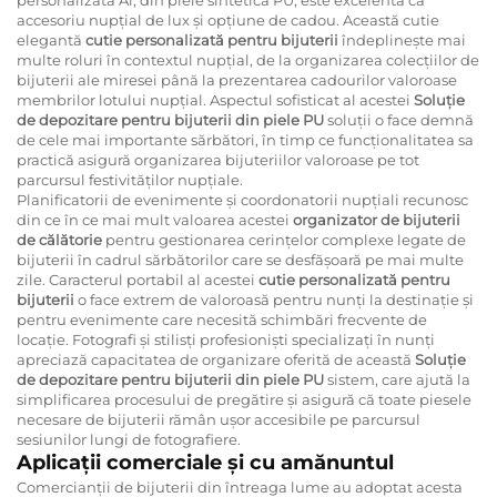
accesoriu nupțial de lux și opțiune de cadou. Această cutie
elegantă
cutie personalizată pentru bijuterii
îndeplinește mai
multe roluri în contextul nupțial, de la organizarea colecțiilor de
bijuterii ale miresei până la prezentarea cadourilor valoroase
membrilor lotului nupțial. Aspectul sofisticat al acestei
Soluție
de depozitare pentru bijuterii din piele PU
soluții o face demnă
de cele mai importante sărbători, în timp ce funcționalitatea sa
practică asigură organizarea bijuteriilor valoroase pe tot
parcursul festivităților nupțiale.
Planificatorii de evenimente și coordonatorii nupțiali recunosc
din ce în ce mai mult valoarea acestei
organizator de bijuterii
de călătorie
pentru gestionarea cerințelor complexe legate de
bijuterii în cadrul sărbătorilor care se desfășoară pe mai multe
zile. Caracterul portabil al acestei
cutie personalizată pentru
bijuterii
o face extrem de valoroasă pentru nunți la destinație și
pentru evenimente care necesită schimbări frecvente de
locație. Fotografi și stilisți profesioniști specializați în nunți
apreciază capacitatea de organizare oferită de această
Soluție
de depozitare pentru bijuterii din piele PU
sistem, care ajută la
simplificarea procesului de pregătire și asigură că toate piesele
necesare de bijuterii rămân ușor accesibile pe parcursul
sesiunilor lungi de fotografiere.
Aplicații comerciale și cu amănuntul
Comercianții de bijuterii din întreaga lume au adoptat acesta