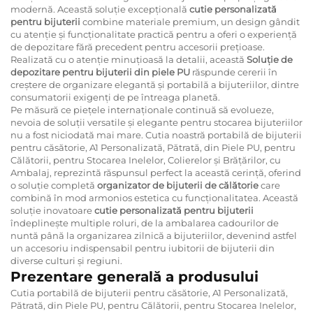
modernă. Această soluție excepțională
cutie personalizată
pentru bijuterii
combine materiale premium, un design gândit
cu atenție și funcționalitate practică pentru a oferi o experiență
de depozitare fără precedent pentru accesorii prețioase.
Realizată cu o atenție minuțioasă la detalii, această
Soluție de
depozitare pentru bijuterii din piele PU
răspunde cererii în
creștere de organizare elegantă și portabilă a bijuteriilor, dintre
consumatorii exigenți de pe întreaga planetă.
Pe măsură ce piețele internaționale continuă să evolueze,
nevoia de soluții versatilе și elegante pentru stocarea bijuteriilor
nu a fost niciodată mai mare. Cutia noastră portabilă de bijuterii
pentru căsătorie, A1 Personalizată, Pătrată, din Piele PU, pentru
Călătorii, pentru Stocarea Inelelor, Colierelor și Brățărilor, cu
Ambalaj, reprezintă răspunsul perfect la această cerință, oferind
o soluție completă
organizator de bijuterii de călătorie
care
combină în mod armonios estetica cu funcționalitatea. Această
soluție inovatoare
cutie personalizată pentru bijuterii
îndeplinește multiple roluri, de la ambalarea cadourilor de
nuntă până la organizarea zilnică a bijuteriilor, devenind astfel
un accesoriu indispensabil pentru iubitorii de bijuterii din
diverse culturi și regiuni.
Prezentare generală a produsului
Cutia portabilă de bijuterii pentru căsătorie, A1 Personalizată,
Pătrată, din Piele PU, pentru Călătorii, pentru Stocarea Inelelor,