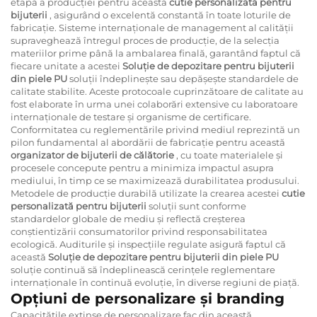
etapă a producției pentru această
cutie personalizată pentru
bijuterii
, asigurând o excelentă constantă în toate loturile de
fabricație. Sisteme internaționale de management al calității
supraveghează întregul proces de producție, de la selecția
materiilor prime până la ambalarea finală, garantând faptul că
fiecare unitate a acestei
Soluție de depozitare pentru bijuterii
din piele PU
soluții îndeplinește sau depășește standardele de
calitate stabilite. Aceste protocoale cuprinzătoare de calitate au
fost elaborate în urma unei colaborări extensive cu laboratoare
internaționale de testare și organisme de certificare.
Conformitatea cu reglementările privind mediul reprezintă un
pilon fundamental al abordării de fabricație pentru această
organizator de bijuterii de călătorie
, cu toate materialele și
procesele concepute pentru a minimiza impactul asupra
mediului, în timp ce se maximizează durabilitatea produsului.
Metodele de producție durabilă utilizate la crearea acestei
cutie
personalizată pentru bijuterii
soluții sunt conforme
standardelor globale de mediu și reflectă creșterea
conștientizării consumatorilor privind responsabilitatea
ecologică. Auditurile și inspecțiile regulate asigură faptul că
această
Soluție de depozitare pentru bijuterii din piele PU
soluție continuă să îndeplinească cerințele reglementare
internaționale în continuă evoluție, în diverse regiuni de piață.
Opțiuni de personalizare și branding
Capacitățile extinse de personalizare fac din această