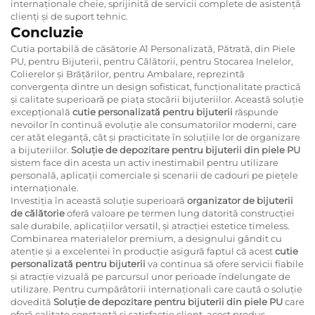
internaționale cheie, sprijinită de servicii complete de asistență
clienți și de suport tehnic.
Concluzie
Cutia portabilă de căsătorie A1 Personalizată, Pătrată, din Piele
PU, pentru Bijuterii, pentru Călătorii, pentru Stocarea Inelelor,
Colierelor și Brățărilor, pentru Ambalare, reprezintă
convergența dintre un design sofisticat, funcționalitate practică
și calitate superioară pe piața stocării bijuteriilor. Această soluție
excepțională
cutie personalizată pentru bijuterii
răspunde
nevoilor în continuă evoluție ale consumatorilor moderni, care
cer atât eleganță, cât și practicitate în soluțiile lor de organizare
a bijuteriilor.
Soluție de depozitare pentru bijuterii din piele PU
sistem face din acesta un activ inestimabil pentru utilizare
personală, aplicații comerciale și scenarii de cadouri pe piețele
internaționale.
Investiția în această soluție superioară
organizator de bijuterii
de călătorie
oferă valoare pe termen lung datorită construcției
sale durabile, aplicațiilor versatil, și atracției estetice timeless.
Combinarea materialelor premium, a designului gândit cu
atenție și a excelentei în producție asigură faptul că acest
cutie
personalizată pentru bijuterii
va continua să ofere servicii fiabile
și atracție vizuală pe parcursul unor perioade îndelungate de
utilizare. Pentru cumpărătorii internaționali care caută o soluție
dovedită
Soluție de depozitare pentru bijuterii din piele PU
care
oferă calitate constantă și satisfacție client, acest produs