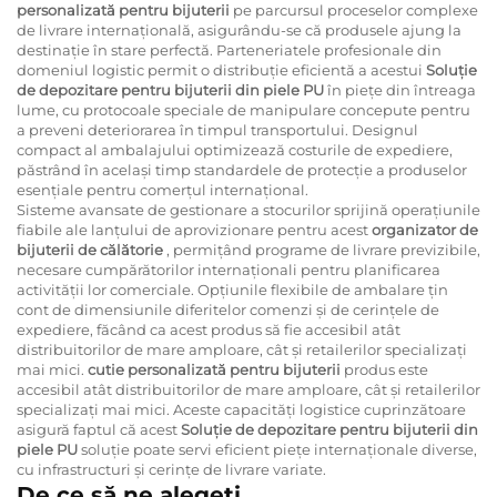
personalizată pentru bijuterii
pe parcursul proceselor complexe
de livrare internațională, asigurându-se că produsele ajung la
destinație în stare perfectă. Parteneriatele profesionale din
domeniul logistic permit o distribuție eficientă a acestui
Soluție
de depozitare pentru bijuterii din piele PU
în piețe din întreaga
lume, cu protocoale speciale de manipulare concepute pentru
a preveni deteriorarea în timpul transportului. Designul
compact al ambalajului optimizează costurile de expediere,
păstrând în același timp standardele de protecție a produselor
esențiale pentru comerțul internațional.
Sisteme avansate de gestionare a stocurilor sprijină operațiunile
fiabile ale lanțului de aprovizionare pentru acest
organizator de
bijuterii de călătorie
, permițând programe de livrare previzibile,
necesare cumpărătorilor internaționali pentru planificarea
activității lor comerciale. Opțiunile flexibile de ambalare țin
cont de dimensiunile diferitelor comenzi și de cerințele de
expediere, făcând ca acest produs să fie accesibil atât
distribuitorilor de mare amploare, cât și retailerilor specializați
mai mici.
cutie personalizată pentru bijuterii
produs este
accesibil atât distribuitorilor de mare amploare, cât și retailerilor
specializați mai mici. Aceste capacități logistice cuprinzătoare
asigură faptul că acest
Soluție de depozitare pentru bijuterii din
piele PU
soluție poate servi eficient piețe internaționale diverse,
cu infrastructuri și cerințe de livrare variate.
De ce să ne alegeți