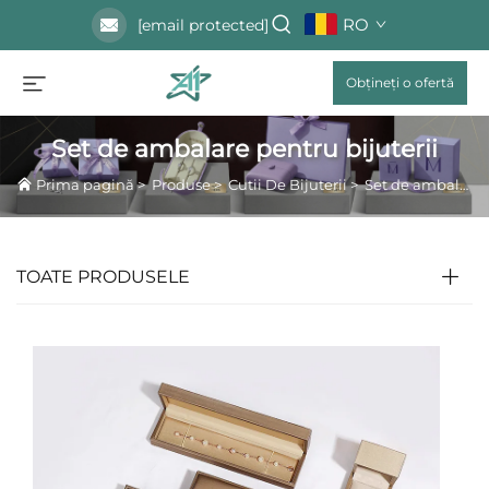
RO
[email protected]
Obțineți o ofertă
Set de ambalare pentru bijuterii
Prima pagină
>
Produse
>
Cutii De Bijuterii
>
Set de ambalare pentru bijuterii
TOATE PRODUSELE