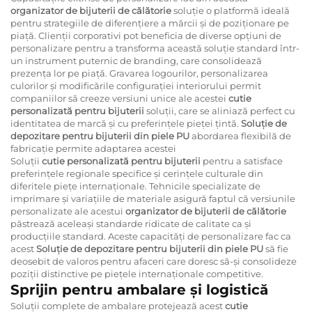
organizator de bijuterii de călătorie
soluție o platformă ideală
pentru strategiile de diferențiere a mărcii și de poziționare pe
piață. Clienții corporativi pot beneficia de diverse opțiuni de
personalizare pentru a transforma această soluție standard într-
un instrument puternic de branding, care consolidează
prezența lor pe piață. Gravarea logourilor, personalizarea
culorilor și modificările configurației interiorului permit
companiilor să creeze versiuni unice ale acestei
cutie
personalizată pentru bijuterii
soluții, care se aliniază perfect cu
identitatea de marcă și cu preferințele pieței țintă.
Soluție de
depozitare pentru bijuterii din piele PU
abordarea flexibilă de
fabricație permite adaptarea acestei
Soluții
cutie personalizată pentru bijuterii
pentru a satisface
preferințele regionale specifice și cerințele culturale din
diferitele piețe internaționale. Tehnicile specializate de
imprimare și variațiile de materiale asigură faptul că versiunile
personalizate ale acestui
organizator de bijuterii de călătorie
păstrează aceleași standarde ridicate de calitate ca și
producțiile standard. Aceste capacități de personalizare fac ca
acest
Soluție de depozitare pentru bijuterii din piele PU
să fie
deosebit de valoros pentru afaceri care doresc să-și consolideze
poziții distinctive pe piețele internaționale competitive.
Sprijin pentru ambalare și logistică
Soluții complete de ambalare protejează acest
cutie