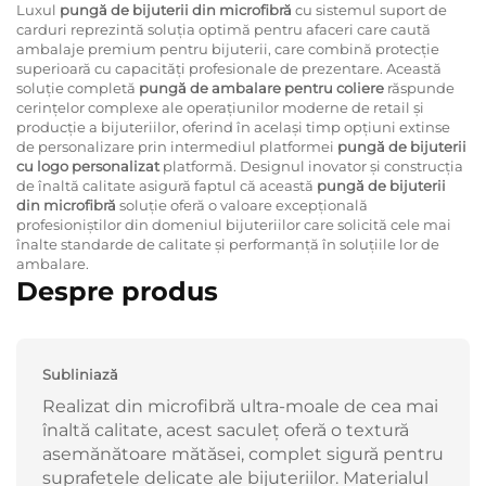
Luxul
pungă de bijuterii din microfibră
cu sistemul suport de
carduri reprezintă soluția optimă pentru afaceri care caută
ambalaje premium pentru bijuterii, care combină protecție
superioară cu capacități profesionale de prezentare. Această
soluție completă
pungă de ambalare pentru coliere
răspunde
cerințelor complexe ale operațiunilor moderne de retail și
producție a bijuteriilor, oferind în același timp opțiuni extinse
de personalizare prin intermediul platformei
pungă de bijuterii
cu logo personalizat
platformă. Designul inovator și construcția
de înaltă calitate asigură faptul că această
pungă de bijuterii
din microfibră
soluție oferă o valoare excepțională
profesioniștilor din domeniul bijuteriilor care solicită cele mai
înalte standarde de calitate și performanță în soluțiile lor de
ambalare.
Despre produs
Subliniază
Realizat din microfibră ultra-moale de cea mai
înaltă calitate, acest saculeț oferă o textură
asemănătoare mătăsei, complet sigură pentru
suprafețele delicate ale bijuteriilor. Materialul