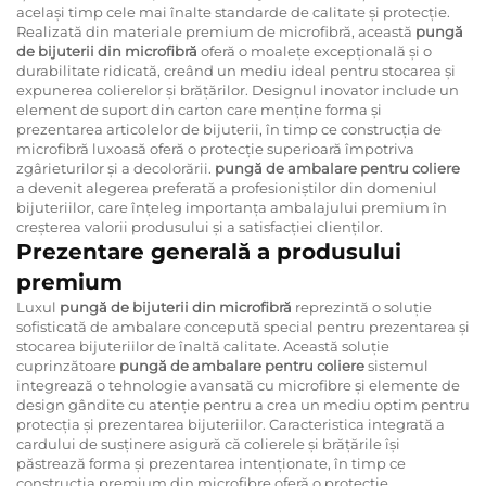
același timp cele mai înalte standarde de calitate și protecție.
Realizată din materiale premium de microfibră, această
pungă
de bijuterii din microfibră
oferă o moalețe excepțională și o
durabilitate ridicată, creând un mediu ideal pentru stocarea și
expunerea colierelor și brățărilor. Designul inovator include un
element de suport din carton care menține forma și
prezentarea articolelor de bijuterii, în timp ce construcția de
microfibră luxoasă oferă o protecție superioară împotriva
zgârieturilor și a decolorării.
pungă de ambalare pentru coliere
a devenit alegerea preferată a profesioniștilor din domeniul
bijuteriilor, care înțeleg importanța ambalajului premium în
creșterea valorii produsului și a satisfacției clienților.
Prezentare generală a produsului
premium
Luxul
pungă de bijuterii din microfibră
reprezintă o soluție
sofisticată de ambalare concepută special pentru prezentarea și
stocarea bijuteriilor de înaltă calitate. Această soluție
cuprinzătoare
pungă de ambalare pentru coliere
sistemul
integrează o tehnologie avansată cu microfibre și elemente de
design gândite cu atenție pentru a crea un mediu optim pentru
protecția și prezentarea bijuteriilor. Caracteristica integrată a
cardului de susținere asigură că colierele și brățările își
păstrează forma și prezentarea intenționate, în timp ce
construcția premium din microfibre oferă o protecție