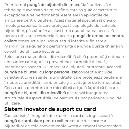
Premiumul
pungă de bijuterii din microfibră
utilizează o
tehnologie avansată de microfibră care asigură caracteristici
excepționale de performanță, esențiale în aplicațiile de
ambalare pentru bijuterii. Acest material specializat oferă o
moalețe superioară, care protejează suprafețele delicate ale
bijuteriilor, păstrând în același timp durabilitatea necesară
pentru utilizarea comercială. Acesta
pungă de ambalare pentru
coliere
construcție include cusături întărite și finisare a
marginilor, asigurând o performanță de lungă durată chiar și în
condiții de utilizare frecventă.
Selectarea materialului din microfibră oferă proprietăți naturale
antistatice care ajută la prevenirea acumulării de praf și
menținerea aspectului imaculat al bijuteriilor stocate. Această
pungă de bijuterii cu logo personalizat
concepție include
caracteristici rezistente la umiditate, care protejează bijuteriile
împotriva umidității ambientale și a variațiilor de temperatură.
Construcția premium din microfibră asigură faptul că fiecare
pungă de bijuterii din microfibră
păstrează integritatea
structurală și aspectul său pe parcursul unor perioade lungi de
utilizare.
Sistem inovator de suport cu card
Caracteristică integrată de suport cu card distinge această
pungă de ambalare pentru coliere
soluție de stocare a
bijuteriilor de cele convenționale. Acest element inovator oferă