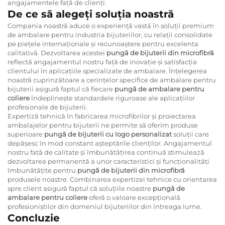
angajamentele față de clienți.
De ce să alegeți soluția noastră
Compania noastră aduce o experiență vastă în soluții premium
de ambalare pentru industria bijuteriilor, cu relații consolidate
pe piețele internaționale și recunoaștere pentru excelenta
calitativă. Dezvoltarea acestei
pungă de bijuterii din microfibră
reflectă angajamentul nostru față de inovație și satisfacția
clientului în aplicațiile specializate de ambalare. Înțelegerea
noastră cuprinzătoare a cerințelor specifice de ambalare pentru
bijuterii asigură faptul că fiecare
pungă de ambalare pentru
coliere
îndeplinește standardele riguroase ale aplicațiilor
profesionale de bijuterii.
Expertiză tehnică în fabricarea microfibrilor și proiectarea
ambalajelor pentru bijuterii ne permite să oferim produse
superioare
pungă de bijuterii cu logo personalizat
soluții care
depășesc în mod constant așteptările clienților. Angajamentul
nostru față de calitate și îmbunătățirea continuă stimulează
dezvoltarea permanentă a unor caracteristici și funcționalități
îmbunătățite pentru
pungă de bijuterii din microfibră
produsele noastre. Combinarea expertizei tehnice cu orientarea
spre client asigură faptul că soluțiile noastre
pungă de
ambalare pentru coliere
oferă o valoare excepțională
profesioniștilor din domeniul bijuteriilor din întreaga lume.
Concluzie