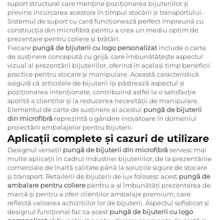
suport structural care menține poziționarea bijuteriilor și
previne încurcarea acestora în timpul stocării și transportului.
Sistemul de suport cu card funcționează perfect împreună cu
construcția din microfibră pentru a crea un mediu optim de
prezentare pentru coliere și brățări.
Fiecare
pungă de bijuterii cu logo personalizat
include o carte
de susținere concepută cu grijă, care îmbunătățește aspectul
vizual al prezentării bijuteriilor, oferind în același timp beneficii
practice pentru stocare și manipulare. Această caracteristică
asigură că articolele de bijuterii își păstrează aspectul și
poziționarea intenționate, contribuind astfel la o satisfacție
sporită a clienților și la reducerea necesității de manipulare.
Elementul de carte de susținere al acestui
pungă de bijuterii
din microfibră
reprezintă o gândire inovatoare în domeniul
proiectării ambalajelor pentru bijuterii.
Aplicații complete și cazuri de utilizare
Designul versatil
pungă de bijuterii din microfibră
servesc mai
multe aplicații în cadrul industriei bijuteriilor, de la prezentările
comerciale de înaltă calitate până la soluțiile sigure de stocare
și transport. Retailerii de bijuterii de lux folosesc acest
pungă de
ambalare pentru coliere
pentru a-și îmbunătăți prezentarea de
marcă și pentru a oferi clienților ambalaje premium, care
reflectă valoarea achizițiilor lor de bijuterii. Aspectul sofisticat și
designul funcțional fac ca acest
pungă de bijuterii cu logo