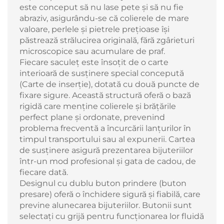
este conceput să nu lase pete și să nu fie
abraziv, asigurându-se că colierele de mare
valoare, perlele și pietrele prețioase își
păstrează strălucirea originală, fără zgârieturi
microscopice sau acumulare de praf.
Fiecare saculeț este însoțit de o carte
interioară de susținere special concepută
(Carte de inserție), dotată cu două puncte de
fixare sigure. Această structură oferă o bază
rigidă care menține colierele și brățările
perfect plane și ordonate, prevenind
problema frecventă a încurcării lanțurilor în
timpul transportului sau al expunerii. Cartea
de susținere asigură prezentarea bijuteriilor
într-un mod profesional și gata de cadou, de
fiecare dată.
Designul cu dublu buton prindere (buton
presare) oferă o închidere sigură și fiabilă, care
previne alunecarea bijuteriilor. Butonii sunt
selectați cu grijă pentru funcționarea lor fluidă