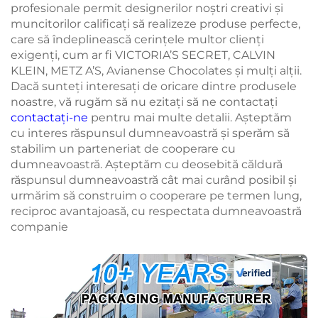
profesionale permit designerilor noștri creativi și
muncitorilor calificați să realizeze produse perfecte,
care să îndeplinească cerințele multor clienți
exigenți, cum ar fi VICTORIA’S SECRET, CALVIN
KLEIN, METZ A’S, Avianense Chocolates și mulți alții.
Dacă sunteți interesați de oricare dintre produsele
noastre, vă rugăm să nu ezitați să ne contactați
contactați-ne
pentru mai multe detalii. Așteptăm
cu interes răspunsul dumneavoastră și sperăm să
stabilim un parteneriat de cooperare cu
dumneavoastră. Așteptăm cu deosebită căldură
răspunsul dumneavoastră cât mai curând posibil și
urmărim să construim o cooperare pe termen lung,
reciproc avantajoasă, cu respectata dumneavoastră
companie