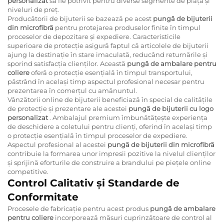
personalizat
să fie potrivit pentru diverse segmente de piață și
niveluri de preț.
Producătorii de bijuterii se bazează pe acest
pungă de bijuterii
din microfibră
pentru protejarea produselor finite în timpul
proceselor de depozitare și expediere. Caracteristicile
superioare de protecție asigură faptul că articolele de bijuterii
ajung la destinație în stare imaculată, reducând returnările și
sporind satisfacția clienților. Această
pungă de ambalare pentru
coliere
oferă o protecție esențială în timpul transportului,
păstrând în același timp aspectul profesional necesar pentru
prezentarea în comerțul cu amănuntul.
Vânzătorii online de bijuterii beneficiază în special de calitățile
de protecție și prezentare ale acestei
pungă de bijuterii cu logo
personalizat
. Ambalajul premium îmbunătățește experiența
de deschidere a coletului pentru clienți, oferind în același timp
o protecție esențială în timpul proceselor de expediere.
Aspectul profesional al acestei
pungă de bijuterii din microfibră
contribuie la formarea unor impresii pozitive la nivelul clienților
și sprijină eforturile de construire a brandului pe piețele online
competitive.
Control Calitativ și Standarde de
Conformitate
Procesele de fabricație pentru acest produs
pungă de ambalare
pentru coliere
incorporează măsuri cuprinzătoare de control al