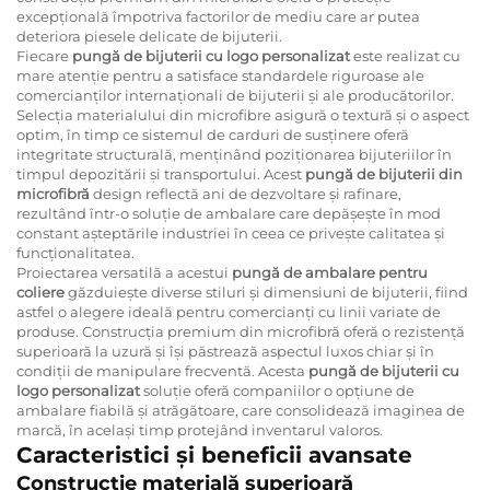
excepțională împotriva factorilor de mediu care ar putea
deteriora piesele delicate de bijuterii.
Fiecare
pungă de bijuterii cu logo personalizat
este realizat cu
mare atenție pentru a satisface standardele riguroase ale
comercianților internaționali de bijuterii și ale producătorilor.
Selecția materialului din microfibre asigură o textură și o aspect
optim, în timp ce sistemul de carduri de susținere oferă
integritate structurală, menținând poziționarea bijuteriilor în
timpul depozitării și transportului. Acest
pungă de bijuterii din
microfibră
design reflectă ani de dezvoltare și rafinare,
rezultând într-o soluție de ambalare care depășește în mod
constant așteptările industriei în ceea ce privește calitatea și
funcționalitatea.
Proiectarea versatilă a acestui
pungă de ambalare pentru
coliere
găzduiește diverse stiluri și dimensiuni de bijuterii, fiind
astfel o alegere ideală pentru comercianți cu linii variate de
produse. Construcția premium din microfibră oferă o rezistență
superioară la uzură și își păstrează aspectul luxos chiar și în
condiții de manipulare frecventă. Acesta
pungă de bijuterii cu
logo personalizat
soluție oferă companiilor o opțiune de
ambalare fiabilă și atrăgătoare, care consolidează imaginea de
marcă, în același timp protejând inventarul valoros.
Caracteristici și beneficii avansate
Construcție materială superioară