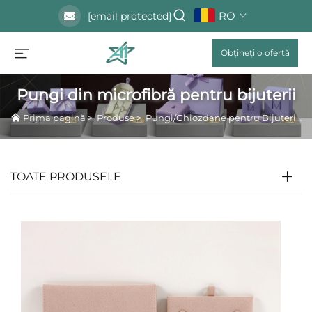
RO
[email protected]
Obțineți o ofertă
Pungi din microfibră pentru bijuterii
Prima pagină
>
Produse
>
Pungi/Ghiozdane pentru Bijuterii
>
TOATE PRODUSELE