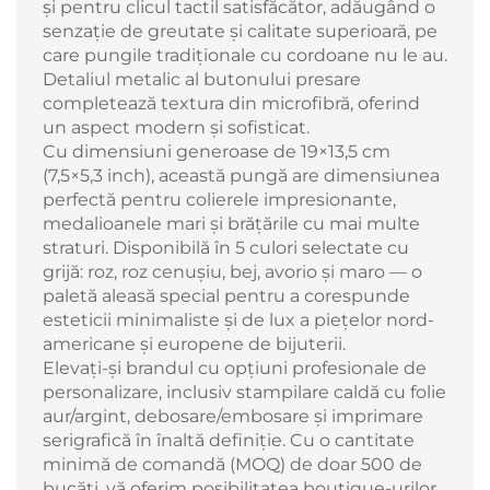
și pentru clicul tactil satisfăcător, adăugând o
senzație de greutate și calitate superioară, pe
care pungile tradiționale cu cordoane nu le au.
Detaliul metalic al butonului presare
completează textura din microfibră, oferind
un aspect modern și sofisticat.
Cu dimensiuni generoase de 19×13,5 cm
(7,5×5,3 inch), această pungă are dimensiunea
perfectă pentru colierele impresionante,
medalioanele mari și brățările cu mai multe
straturi. Disponibilă în 5 culori selectate cu
grijă: roz, roz cenușiu, bej, avorio și maro — o
paletă aleasă special pentru a corespunde
esteticii minimaliste și de lux a piețelor nord-
americane și europene de bijuterii.
Elevați-și brandul cu opțiuni profesionale de
personalizare, inclusiv stampilare caldă cu folie
aur/argint, debosare/embosare și imprimare
serigrafică în înaltă definiție. Cu o cantitate
minimă de comandă (MOQ) de doar 500 de
bucăți, vă oferim posibilitatea boutique-urilor