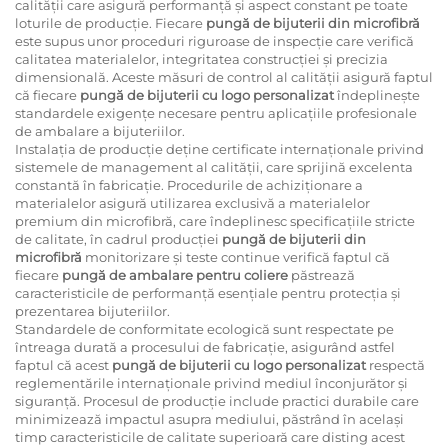
calității care asigură performanță și aspect constant pe toate
loturile de producție. Fiecare
pungă de bijuterii din microfibră
este supus unor proceduri riguroase de inspecție care verifică
calitatea materialelor, integritatea construcției și precizia
dimensională. Aceste măsuri de control al calității asigură faptul
că fiecare
pungă de bijuterii cu logo personalizat
îndeplinește
standardele exigențe necesare pentru aplicațiile profesionale
de ambalare a bijuteriilor.
Instalația de producție deține certificate internaționale privind
sistemele de management al calității, care sprijină excelenta
constantă în fabricație. Procedurile de achiziționare a
materialelor asigură utilizarea exclusivă a materialelor
premium din microfibră, care îndeplinesc specificațiile stricte
de calitate, în cadrul producției
pungă de bijuterii din
microfibră
monitorizare și teste continue verifică faptul că
fiecare
pungă de ambalare pentru coliere
păstrează
caracteristicile de performanță esențiale pentru protecția și
prezentarea bijuteriilor.
Standardele de conformitate ecologică sunt respectate pe
întreaga durată a procesului de fabricație, asigurând astfel
faptul că acest
pungă de bijuterii cu logo personalizat
respectă
reglementările internaționale privind mediul înconjurător și
siguranță. Procesul de producție include practici durabile care
minimizează impactul asupra mediului, păstrând în același
timp caracteristicile de calitate superioară care disting acest