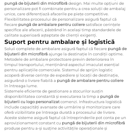
pungă de bijuterii din microfibră
design. Mai multe opțiuni de
personalizare pot fi combinate pentru a crea soluții de ambalaj
unice, care diferențiază afacerile pe piețe competitive.
Flexibilitatea procesului de personalizare asigură faptul că
fiecare
pungă de ambalare pentru coliere
satisface cerințele
specifice ale afacerii, păstrând în același timp standardele de
calitate superioară așteptate de clienții exigenți.
Suport pentru ambalare și logistică
Soluii complete de ambalare asigură faptul că fiecare
pungă de
bijuterii din microfibră
ajunge la destinație în condiții optime.
Metodele de ambalare protectoare previn deteriorarea în
timpul transportului, menținând aspectul imaculat esențial
pentru aplicațiile comerciale. Sistemul de sprijin logistic
acoperă diverse cerințe de expediere și locații de destinație,
asigurând o livrare fiabilă a
pungă de ambalare pentru coliere
în întreaga lume.
Sistemele eficiente de gestionare a stocurilor susțin
disponibilitatea constantă și executarea la timp a
pungă de
bijuterii cu logo personalizat
comenzi. Infrastructura logistică
include capacități avansate de urmărire și monitorizare care
oferă vizibilitate pe întreaga durată a procesului de livrare.
Aceste sisteme asigură faptul că întreprinderile pot conta pe un
aprovizionament constant cu
pungă de bijuterii din microfibră
produse pentru a-și susține activitățile operaționale și