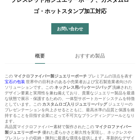
ゴ・ホットスタンプ加工対応
お問い合わせ
概要
おすすめ製品
この
マイクロファイバー製ジュエリーポーチ
プレミアムの頂点を表す
宝石の包装
世界中の目利きのある小売業者および宝石製造業者向けの
ソリューションです。この
ネックレス用パッケージバッグ
洗練された
デザイン要素と実用性を兼ね備えており、貴重なジュエリー製品を最適
な状態で展示・保護するための、一体型サポートカードシステムを特徴
としています。この
カスタムロゴ入りジュエリーバッグ
ジュエリーの
プレゼンテーションを向上させるとともに、最高水準の品質と保護を維
持することを目指す企業にとって不可欠なブランディングツールとなり
ます。
高品質マイクロファイバー素材で製作されたこの
マイクロファイバー
製ジュエリーポーチ
優れた柔らかさと耐久性を実現し、ネックレスや
ブレスレットの収納・陳列に最適な環境を提供します。革新的なデザイ