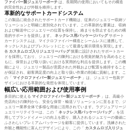
ファイバー製ジュエリーポーチ
は、長期間の使用においてもその構造
的完全性および外観を維持します。
革新的なサポートカードシステム
この製品に統合されたサポートカード機能は、従来のジュエリー収納ソ
リューションと明確に差別化されています。この革新的な要素は、収納
および輸送中にジュエリーの位置を保持し、絡まりを防止するための構
造的サポートを提供します。
ネックレス用パッケージバッグ
サポート
カードシステムは、マイクロファイバー構造とシームレスに連携して、
ネックレスおよびブレスレットにとって最適な展示環境を実現します。
各
カスタムロゴ入りジュエリーバッグ
慎重に設計されたサポートカー
ドを採用しており、ジュエリーの陳列における視覚的魅力を高めるとと
もに、保管および取り扱いにおける実用的な利点を提供します。この機
能により、ジュエリー製品が意図された外観および配置を維持すること
が保証され、顧客満足度の向上と取り扱い作業の削減に貢献します。こ
の「
マイクロファイバー製ジュエリーポーチ
」は、ジュエリー包装デ
ザインにおける革新的な発想を体現しています。
幅広い応用範囲および使用事例
多目的に使える
マイクロファイバー製ジュエリーポーチ
」は、高級小
売店向けの陳列から、安全な保管・輸送ソリューションに至るまで、ジ
ュエリー業界全体で多様な用途に活用されています。ラグジュアリージ
ュエリーリテイラーは、この「
ネックレス用パッケージバッグ
」を活
用してブランドイメージの向上を図り、購入されるジュエリーの価値に
ふさわしいプレミアムパッケージを顧客に提供しています。洗練された
外観と機能性に富んだデザインにより、この「
カスタムロゴ入りジュ