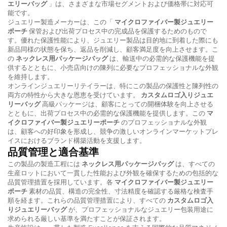
エリーバッグ
」は、さまざまな市場セグメントおよび価格帯に対応可
能です。
ジュエリー製造メーカーは、この「
マイクロファイバー製ジュエリー
ポーチ
保管および出荷プロセス中の完成品を保護するためのもので
す。優れた保護性能により、ジュエリー製品は目的地に到着した際にも
新品同様の状態を保ち、返品を削減し、顧客満足度を向上させます。こ
の
ネックレス用パッケージバッグ
は、輸送中の必需的な保護機能を提
供するとともに、小売店向けの陳列に必要なプロフェッショナルな外観
を維持します。
オンラインジュエリーリテイラーは、特にこの製品の保護性と陳列性の
両方の特性から大きな恩恵を受けています。
カスタムロゴ入りジュエ
リーバッグ
高級パッケージは、顧客にとっての開梱体験を向上させる
とともに、出荷プロセス中の必需的な保護機能を提供します。この
マ
イクロファイバー製ジュエリーポーチ
のプロフェッショナルな外観
は、顧客への好印象を形成し、競争の激しいオンラインマーケットプレ
イスにおけるブランド構築活動を支援します。
品質管理と適合基準
この製品の製造工程には
ネックレス用パッケージバッグ
は、すべての
生産ロットにおいて一貫した性能および外観を確保するための包括的な
品質管理措置を採用しています。各
マイクロファイバー製ジュエリー
ポーチ
素材の品質、構造の完全性、寸法精度を確認する厳格な検査手
順を経ます。これらの品質管理措置により、すべての
カスタムロゴ入
りジュエリーバッグ
が、プロフェッショナルなジュエリー包装用途に
求められる厳しい基準を満たすことが保証されます。