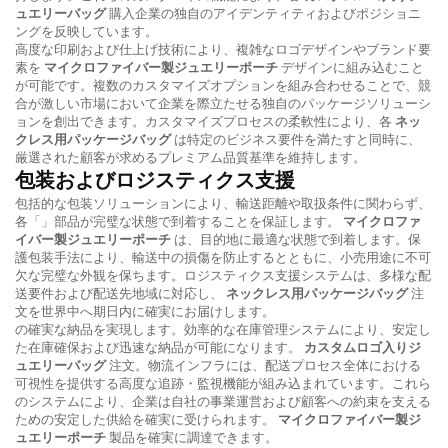
ュエリーバッグ
購入企業の独自のアイデンティティおよびポジショニ
ングを反映しています。
高度な印刷および仕上げ技術により、複雑なロゴデザインやブランド要
素を
マイクロファイバー製ジュエリーポーチ
デザインに組み込むこと
が可能です。複数のカスタマイズオプションを組み合わせることで、競
合が激しい市場において企業を際立たせる独自のパッケージソリューシ
ョンを創出できます。カスタマイズプロセスの柔軟性により、各
ネッ
クレス用パッケージバッグ
は特定のビジネス要件を満たすと同時に、
厳選された顧客が求めるプレミアム品質基準を維持します。
包装およびロジスティクス支援
包括的な包装ソリューションにより、輸送距離や取扱条件に関わらず、
各「」部品が完璧な状態で到着することを保証します。
マイクロファ
イバー製ジュエリーポーチ
は、目的地に最適な状態で到着します。保
護包装手法により、輸送中の損傷を防止するとともに、小売用途に不可
欠な完璧な外観を保ちます。ロジスティクス支援システムは、多様な配
送要件および配送先地域に対応し、
ネックレス用パッケージバッグ
注
文を世界中へ期日内に確実にお届けします。
の確実な納品を実現します。効率的な在庫管理システムにより、安定し
た在庫確保および迅速な納品が可能になります。
カスタムロゴ入りジ
ュエリーバッグ
注文。物流インフラには、配送プロセス全体における
可視性を提供する高度な追跡・監視機能が組み込まれています。これら
のシステムにより、企業は自社の事業運営および顧客への約束を支える
ための安定した供給を確実に受けられます。
マイクロファイバー製ジ
ュエリーポーチ
製品を確実に調達できます。