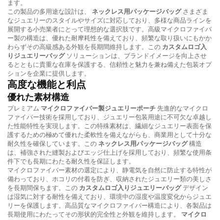
ます。
この製品の多用途な設計は、
ネックレス用パッケージバッグ
さまざま
なジュエリーのスタイルやサイズに対応しており、多様な商品ラインを
展開する小売業者にとって理想的な選択肢です。高級マイクロファイバ
ー製の構造は、優れた耐摩耗性を備えており、頻繁な取り扱いにもかか
わらずその高級感ある外観を長期間維持します。この
カスタムロゴ入
りジュエリーバッグ
ソリューションは、ブランドイメージを向上させ
るとともに貴重な在庫を保護する、信頼性と魅力を兼ね備えた包装オプ
ションを企業に提供します。
高度な機能と利点
優れた素材構造
プレミアム
マイクロファイバー製ジュエリーポーチ
先進的なマイクロ
ファイバー技術を採用しており、ジュエリー包装用途に不可欠な卓越し
た性能特性を実現します。この特殊素材は、繊細なジュエリー表面を保
護するための極めて優れた柔軟性を備えながらも、商業用として十分な
耐久性を確保しています。この
ネックレス用パッケージバッグ
構造
は、補強された縫製およびエッジ仕上げを採用しており、頻繁な使用条
件下でも長期にわたる耐久性を保証します。
マイクロファイバー素材の選定により、静電気を自然に防止する特性が
備わっており、ホコリの付着を防ぎ、収納されたジュエリー類の美しさ
を長期間保ちます。この
カスタムロゴ入りジュエリーバッグ
デザイン
は湿気に対する耐性を備えており、環境中の湿度や温度変化からジュエ
リーを保護します。高品質なマイクロファイバー構造により、各製品は
長期使用にわたってその形状的完全性と外観を維持します。
マイクロ