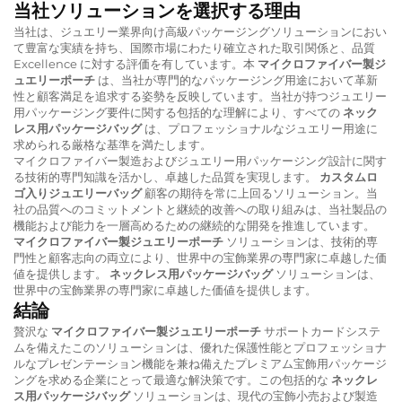
当社ソリューションを選択する理由
当社は、ジュエリー業界向け高級パッケージングソリューションにおい
て豊富な実績を持ち、国際市場にわたり確立された取引関係と、品質
Excellence に対する評価を有しています。本
マイクロファイバー製ジ
ュエリーポーチ
は、当社が専門的なパッケージング用途において革新
性と顧客満足を追求する姿勢を反映しています。当社が持つジュエリー
用パッケージング要件に関する包括的な理解により、すべての
ネック
レス用パッケージバッグ
は、プロフェッショナルなジュエリー用途に
求められる厳格な基準を満たします。
マイクロファイバー製造およびジュエリー用パッケージング設計に関す
る技術的専門知識を活かし、卓越した品質を実現します。
カスタムロ
ゴ入りジュエリーバッグ
顧客の期待を常に上回るソリューション。当
社の品質へのコミットメントと継続的改善への取り組みは、当社製品の
機能および能力を一層高めるための継続的な開発を推進しています。
マイクロファイバー製ジュエリーポーチ
ソリューションは、技術的専
門性と顧客志向の両立により、世界中の宝飾業界の専門家に卓越した価
値を提供します。
ネックレス用パッケージバッグ
ソリューションは、
世界中の宝飾業界の専門家に卓越した価値を提供します。
結論
贅沢な
マイクロファイバー製ジュエリーポーチ
サポートカードシステ
ムを備えたこのソリューションは、優れた保護性能とプロフェッショナ
ルなプレゼンテーション機能を兼ね備えたプレミアム宝飾用パッケージ
ングを求める企業にとって最適な解決策です。この包括的な
ネックレ
ス用パッケージバッグ
ソリューションは、現代の宝飾小売および製造