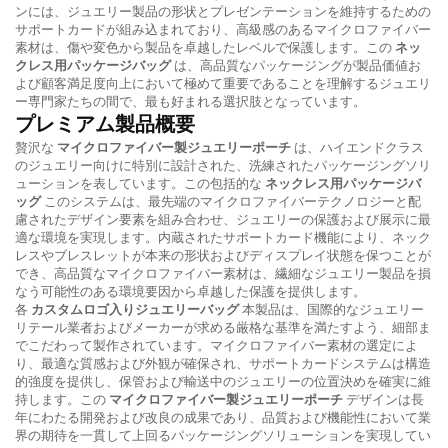
ンには、ジュエリー製品の形状とプレゼンテーションを維持するための
サポートカードが組み込まれており、高級感のあるマイクロファイバー
素材は、傷や変色から製品を卓越したレベルで保護します。この
ネッ
クレス用パッケージバッグ
は、高品質なパッケージングが製品価値お
よび顧客満足度向上において極めて重要であることを理解するジュエリ
ー専門家たちの間で、最も好まれる選択肢となっています。
プレミアム製品概要
贅沢な
マイクロファイバー製ジュエリーポーチ
は、ハイエンドクラス
のジュエリー向けに特別に設計された、洗練されたパッケージングソリ
ューションを表しています。この包括的な
ネックレス用パッケージバ
ッグ
このシステムは、最先端のマイクロファイバーテクノロジーと配
慮されたデザイン要素を組み合わせ、ジュエリーの保護および展示に最
適な環境を実現します。内蔵されたサポートカード機能により、ネック
レスやブレスレットが本来の形状およびディスプレイ状態を保つことが
でき、高品質なマイクロファイバー素材は、繊細なジュエリー製品を損
なう可能性のある環境要因から卓越した保護を提供します。
各
カスタムロゴ入りジュエリーバッグ
本製品は、国際的なジュエリー
リテール業者およびメーカーが求める厳格な基準を満たすよう、細部ま
でこだわって製作されています。マイクロファイバー素材の選定によ
り、最適な質感および外観が確保され、サポートカードシステムは構造
的強度を提供し、保管および輸送中のジュエリーの位置決めを確実に維
持します。この
マイクロファイバー製ジュエリーポーチ
デザインは長
年にわたる開発および改良の成果であり、品質および機能性において業
界の期待を一貫して上回るパッケージングソリューションを実現してい