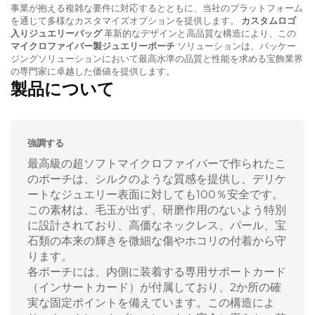
事業が抱える複雑な要件に対応するとともに、当社のプラットフォーム
を通じて多様なカスタマイズオプションを提供します。
カスタムロゴ
入りジュエリーバッグ
革新的なデザインと高品質な構造により、この
マイクロファイバー製ジュエリーポーチ
ソリューションは、パッケー
ジングソリューションにおいて最高水準の品質と性能を求める宝飾業界
の専門家に卓越した価値を提供します。
製品について
強調する
最高級の超ソフトマイクロファイバーで作られたこ
のポーチは、シルクのような質感を提供し、デリケ
ートなジュエリー表面に対しても100％安全です。
この素材は、毛玉が出ず、研磨作用のないよう特別
に設計されており、高価なネックレス、パール、宝
石類の本来の輝きを微細な傷やホコリの付着から守
ります。
各ポーチには、内側に装着する専用サポートカード
（インサートカード）が付属しており、2か所の確
実な固定ポイントを備えています。この構造によ