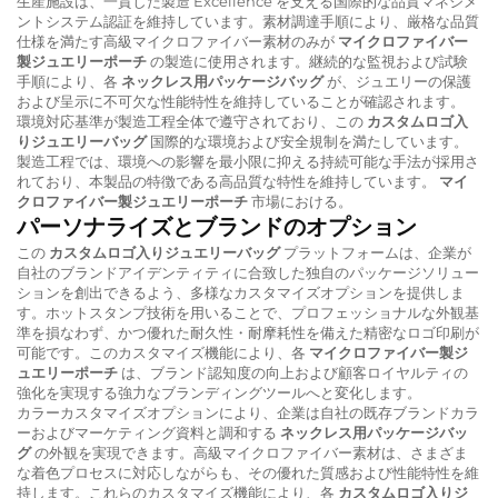
生産施設は、一貫した製造 Excellence を支える国際的な品質マネジメ
ントシステム認証を維持しています。素材調達手順により、厳格な品質
仕様を満たす高級マイクロファイバー素材のみが
マイクロファイバー
製ジュエリーポーチ
の製造に使用されます。継続的な監視および試験
手順により、各
ネックレス用パッケージバッグ
が、ジュエリーの保護
および呈示に不可欠な性能特性を維持していることが確認されます。
環境対応基準が製造工程全体で遵守されており、この
カスタムロゴ入
りジュエリーバッグ
国際的な環境および安全規制を満たしています。
製造工程では、環境への影響を最小限に抑える持続可能な手法が採用さ
れており、本製品の特徴である高品質な特性を維持しています。
マイ
クロファイバー製ジュエリーポーチ
市場における。
パーソナライズとブランドのオプション
この
カスタムロゴ入りジュエリーバッグ
プラットフォームは、企業が
自社のブランドアイデンティティに合致した独自のパッケージソリュー
ションを創出できるよう、多様なカスタマイズオプションを提供しま
す。ホットスタンプ技術を用いることで、プロフェッショナルな外観基
準を損なわず、かつ優れた耐久性・耐摩耗性を備えた精密なロゴ印刷が
可能です。このカスタマイズ機能により、各
マイクロファイバー製ジ
ュエリーポーチ
は、ブランド認知度の向上および顧客ロイヤルティの
強化を実現する強力なブランディングツールへと変化します。
カラーカスタマイズオプションにより、企業は自社の既存ブランドカラ
ーおよびマーケティング資料と調和する
ネックレス用パッケージバッ
グ
の外観を実現できます。高級マイクロファイバー素材は、さまざま
な着色プロセスに対応しながらも、その優れた質感および性能特性を維
持します。これらのカスタマイズ機能により、各
カスタムロゴ入りジ