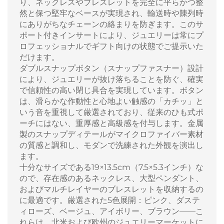
り、ネックレスやブレスレットを完全に平らかつ整
然と保つ堅牢なベースが実現され、輸送時や陳列時
にありがちなチェーンの絡まりを防ぎます。このサ
ポート付きインサートにより、ジュエリーは常にプ
ロフェッショナルでギフト向けの状態でご提示いた
だけます。
ダブルスナップボタン（スナップファスナー）設計
により、ジュエリーが抜け落ちることを防ぐ、確実
で信頼性の高い閉じ具合を実現しています。ボタン
は、滑らかな作動性と心地よい触感の「カチッ」と
いう音を重視して厳選されており、従来のひも式ポ
ーチにはない、重厚感と高級感を付与します。金属
製のスナップディテールがマイクロファイバー素材
の質感と調和し、モダンで洗練された外観を演出し
ます。
十分なサイズである19×13.5cm（7.5×5.3インチ）な
ので、存在感のあるネックレス、大型ペンダント、
およびマルチレイヤーのブレスレットを収納するの
に最適です。厳選された5色展開：ピンク、ダステ
ィローズ、ベージュ、アイボリー、ブラウン——こ
れらは、北米および欧州のジュエリーマーケットに