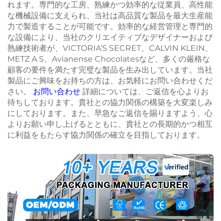
れます。専門的な工房、熟練かつ効率的な従業員、高性能
な機械設備に支えられ、当社は高品質な製品を最大生産能
力で製造することが可能です。効率的な経営管理と専門的
な設備により、当社のクリエイティブなデザイナーおよび
熟練技術者が、VICTORIA’S SECRET、CALVIN KLEIN、
METZ A S、Avianense Chocolatesなど、多くの厳格な
顧客の要件を満たす完璧な製品を生み出しています。当社
製品にご興味をお持ちの方は、お気軽にお問い合わせくだ
さい。
お問い合わせ
詳細については、ご返信を心よりお
待ちしております。貴社との協力関係の構築を大変楽しみ
にしております。また、早急なご返信を賜りますよう、心
よりお願い申し上げるとともに、貴社との長期的かつ相互
に利益をもたらす協力関係の確立を目指しております。