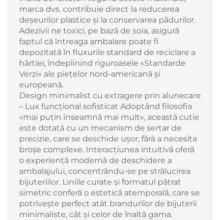
marca dvs. contribuie direct la reducerea
deșeurilor plastice și la conservarea pădurilor.
Adezivii ne toxici, pe bază de soia, asigură
faptul că întreaga ambalare poate fi
depozitată în fluxurile standard de reciclare a
hârtiei, îndeplinind riguroasele «Standarde
Verzi» ale piețelor nord-americană și
europeană.
Design minimalist cu extragere prin alunecare
– Lux funcțional sofisticat Adoptând filosofia
«mai puțin înseamnă mai mult», această cutie
este dotată cu un mecanism de sertar de
precizie, care se deschide ușor, fără a necesita
broșe complexe. Interacțiunea intuitivă oferă
o experiență modernă de deschidere a
ambalajului, concentrându-se pe strălucirea
bijuteriilor. Liniile curate și formatul pătrat
simetric conferă o estetică atemporală, care se
potrivește perfect atât brandurilor de bijuterii
minimaliste, cât și celor de înaltă gama.