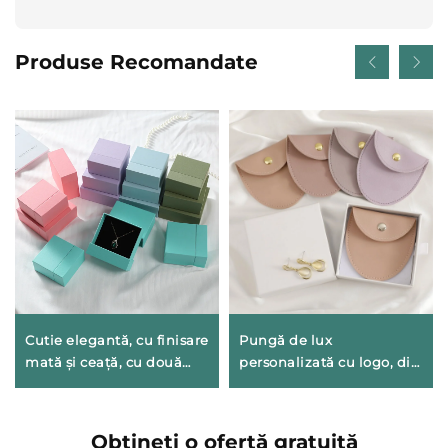
Produse Recomandate
Cutie elegantă, cu finisare
Pungă de lux
mată și ceață, cu două
personalizată cu logo, din
niveluri și sertar, din
piele sintetică PU, pentru
carton ondulat geometric,
bijuterii, tip plic cu buton
pentru branduri de
de fixare, cu căptușeală
Obțineți o ofertă gratuită