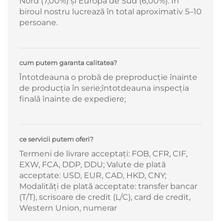
Nord (7,00%) și Europa de Sud (6,00%). În
biroul nostru lucrează în total aproximativ 5–10
persoane.
cum putem garanta calitatea?
Întotdeauna o probă de preproducție înainte
de producția în serie;întotdeauna inspecția
finală înainte de expediere;
ce servicii putem oferi?
Termeni de livrare acceptați: FOB, CFR, CIF,
EXW, FCA, DDP, DDU; Valute de plată
acceptate: USD, EUR, CAD, HKD, CNY;
Modalități de plată acceptate: transfer bancar
(T/T), scrisoare de credit (L/C), card de credit,
Western Union, numerar