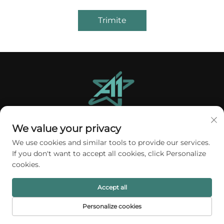
Trimite
We value your privacy
A1 Packing Co., Ltd oferă soluții premium de
ambalare pentru bijuterii destinate brandurilor
We use cookies and similar tools to provide our services.
If you don't want to accept all cookies, click Personalize
globale. Cutiile de lux personalizate, pungile și
cookies.
suporturile noastre de afișare pentru bijuterii
asigură eleganță, protecție și impact de marcă.
Accept all
Încredere din partea a peste 100 de clienți din
întreaga lume. Solicitați astăzi un deviz.
Personalize cookies
PRIMA PAGINĂ
PRODUSE
E-MAIL
TEL