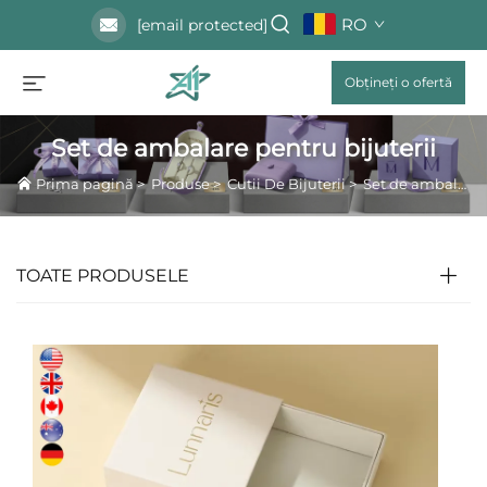
RO
[email protected]
Obțineți o ofertă
Set de ambalare pentru bijuterii
Prima pagină
>
Produse
>
Cutii De Bijuterii
>
Set de ambalare pentru bijuterii
TOATE PRODUSELE