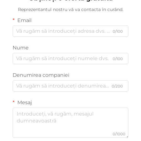
bijuterii de marcă; cutie
moale din microfibră,
identitară avangardistă
pentru stocarea colierelor,
Reprezentantul nostru vă va contacta în curând.
cercurilor și inelelor
Email
0/100
Nume
0/100
Denumirea companiei
0/200
Mesaj
0/1000