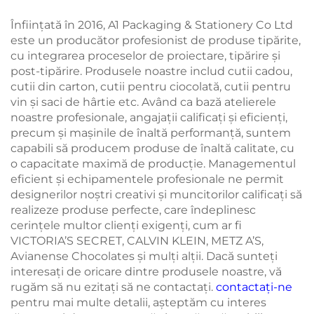
Înființată în 2016, A1 Packaging & Stationery Co Ltd
este un producător profesionist de produse tipărite,
cu integrarea proceselor de proiectare, tipărire și
post-tipărire. Produsele noastre includ cutii cadou,
cutii din carton, cutii pentru ciocolată, cutii pentru
vin și saci de hârtie etc. Având ca bază atelierele
noastre profesionale, angajații calificați și eficienți,
precum și mașinile de înaltă performanță, suntem
capabili să producem produse de înaltă calitate, cu
o capacitate maximă de producție. Managementul
eficient și echipamentele profesionale ne permit
designerilor noștri creativi și muncitorilor calificați să
realizeze produse perfecte, care îndeplinesc
cerințele multor clienți exigenți, cum ar fi
VICTORIA’S SECRET, CALVIN KLEIN, METZ A’S,
Avianense Chocolates și mulți alții. Dacă sunteți
interesați de oricare dintre produsele noastre, vă
rugăm să nu ezitați să ne contactați.
contactați-ne
pentru mai multe detalii, așteptăm cu interes