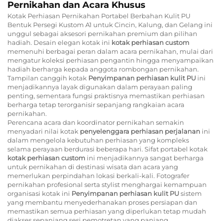
Pernikahan dan Acara Khusus
Kotak Perhiasan Pernikahan Portabel Berbahan Kulit PU
Bentuk Persegi Kustom A1 untuk Cincin, Kalung, dan Gelang ini
unggul sebagai aksesori pernikahan premium dan pilihan
hadiah. Desain elegan kotak ini
kotak perhiasan custom
memenuhi berbagai peran dalam acara pernikahan, mulai dari
mengatur koleksi perhiasan pengantin hingga menyampaikan
hadiah berharga kepada anggota rombongan pernikahan.
Tampilan canggih kotak
Penyimpanan perhiasan kulit PU
ini
menjadikannya layak digunakan dalam perayaan paling
penting, sementara fungsi praktisnya memastikan perhiasan
berharga tetap terorganisir sepanjang rangkaian acara
pernikahan.
Perencana acara dan koordinator pernikahan semakin
menyadari nilai kotak
penyelenggara perhiasan perjalanan
ini
dalam mengelola kebutuhan perhiasan yang kompleks
selama perayaan berdurasi beberapa hari. Sifat portabel kotak
kotak perhiasan custom
ini menjadikannya sangat berharga
untuk pernikahan di destinasi wisata dan acara yang
memerlukan perpindahan lokasi berkali-kali. Fotografer
pernikahan profesional serta stylist menghargai kemampuan
organisasi kotak ini
Penyimpanan perhiasan kulit PU
sistem
yang membantu menyederhanakan proses persiapan dan
memastikan semua perhiasan yang diperlukan tetap mudah
diakses sepanjang sesi pemotretan yang panjang.