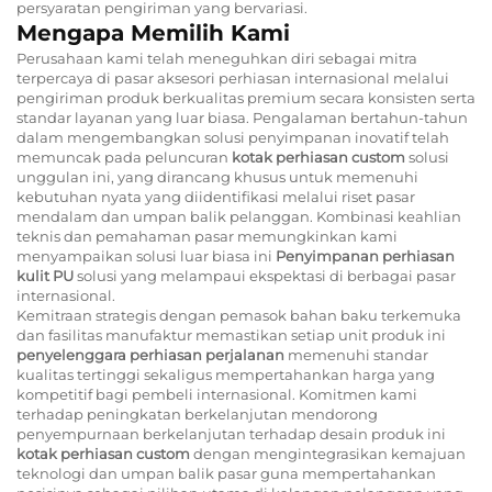
persyaratan pengiriman yang bervariasi.
Mengapa Memilih Kami
Perusahaan kami telah meneguhkan diri sebagai mitra
terpercaya di pasar aksesori perhiasan internasional melalui
pengiriman produk berkualitas premium secara konsisten serta
standar layanan yang luar biasa. Pengalaman bertahun-tahun
dalam mengembangkan solusi penyimpanan inovatif telah
memuncak pada peluncuran
kotak perhiasan custom
solusi
unggulan ini, yang dirancang khusus untuk memenuhi
kebutuhan nyata yang diidentifikasi melalui riset pasar
mendalam dan umpan balik pelanggan. Kombinasi keahlian
teknis dan pemahaman pasar memungkinkan kami
menyampaikan solusi luar biasa ini
Penyimpanan perhiasan
kulit PU
solusi yang melampaui ekspektasi di berbagai pasar
internasional.
Kemitraan strategis dengan pemasok bahan baku terkemuka
dan fasilitas manufaktur memastikan setiap unit produk ini
penyelenggara perhiasan perjalanan
memenuhi standar
kualitas tertinggi sekaligus mempertahankan harga yang
kompetitif bagi pembeli internasional. Komitmen kami
terhadap peningkatan berkelanjutan mendorong
penyempurnaan berkelanjutan terhadap desain produk ini
kotak perhiasan custom
dengan mengintegrasikan kemajuan
teknologi dan umpan balik pasar guna mempertahankan