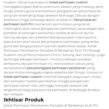
modern. Solusi luar biasa ini
kotak perhiasan custom
menggabungkan bahan premium, desain yang matang, serta
fungsi praktis guna memberikan pengalaman penyimpanan
yang tak tertandingi bagi aksesori berharga. Dibuat dengan
ketelitian tinggi terhadap detail, produk ini
Penyimpanan
perhiasan kulit PU
memenuhi permintaan yang terus
meningkat akan solusi pengaturan perhiasan yang elegan dan
portabel di kalangan konsumen cerdas di seluruh dunia.
Seiring dengan terus berkembangnya pasar internasional,
kebutuhan akan solusi penyimpanan perhiasan yang serba
guna dan bergaya belum pernah sedemikian besar. Kotak
Perhiasan Pernikahan Portabel A1 Berbahan Kulit PU Persegi
Kustom untuk Penyimpanan Cincin, Kalung, dan Gelang—juga
berfungsi sebagai kemasan—muncul sebagai jawaban
sempurna atas permintaan ini, menawarkan solusi yang
komprehensif
penyelenggara perhiasan perjalanan
yang
secara mulus menggabungkan estetika dan fungsi. Inovasi ini
kotak perhiasan custom
memiliki beragam kegunaan, mulai
dari kemasan hadiah pernikahan hingga pengaturan
perhiasan sehari-hari, sehingga menjadi aksesori tak
tergantikan bagi para pecinta perhiasan di berbagai budaya
dan wilayah.
Ikhtisar Produk
Kotak Perhiasan Pernikahan Portabel A1 Berbahan Kulit PU