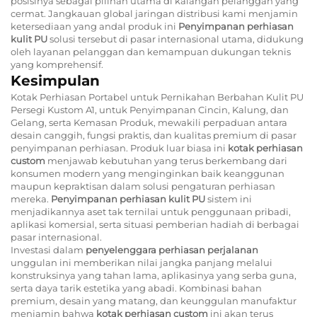
posisinya sebagai pilihan utama di kalangan pelanggan yang
cermat. Jangkauan global jaringan distribusi kami menjamin
ketersediaan yang andal produk ini
Penyimpanan perhiasan
kulit PU
solusi tersebut di pasar internasional utama, didukung
oleh layanan pelanggan dan kemampuan dukungan teknis
yang komprehensif.
Kesimpulan
Kotak Perhiasan Portabel untuk Pernikahan Berbahan Kulit PU
Persegi Kustom A1, untuk Penyimpanan Cincin, Kalung, dan
Gelang, serta Kemasan Produk, mewakili perpaduan antara
desain canggih, fungsi praktis, dan kualitas premium di pasar
penyimpanan perhiasan. Produk luar biasa ini
kotak perhiasan
custom
menjawab kebutuhan yang terus berkembang dari
konsumen modern yang menginginkan baik keanggunan
maupun kepraktisan dalam solusi pengaturan perhiasan
mereka.
Penyimpanan perhiasan kulit PU
sistem ini
menjadikannya aset tak ternilai untuk penggunaan pribadi,
aplikasi komersial, serta situasi pemberian hadiah di berbagai
pasar internasional.
Investasi dalam
penyelenggara perhiasan perjalanan
unggulan ini memberikan nilai jangka panjang melalui
konstruksinya yang tahan lama, aplikasinya yang serba guna,
serta daya tarik estetika yang abadi. Kombinasi bahan
premium, desain yang matang, dan keunggulan manufaktur
menjamin bahwa
kotak perhiasan custom
ini akan terus