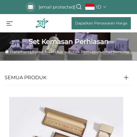
ID
[email protected]
Dapatkan Penawaran Harga
Set Kemasan Perhiasan
Halaman Utama
>
Produk
>
Kotak Perhiasan
>
Set Kemasan Perhiasan
SEMUA PRODUK