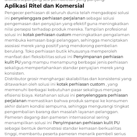
Aplikasi Ritel dan Komersial
Pengecer perhiasan di seluruh dunia telah mengadopsi solusi
ini
penyelenggara perhiasan perjalanan
sebagai solusi
pengemasan dan penyajian yang efektif guna meningkatkan
nilai persepsi terhadap produk mereka. Tampilan profesional
solusi ini
kotak perhiasan custom
meningkatkan pengalaman
membuka kemasan bagi pelanggan, sehingga menciptakan
asosiasi merek yang positif yang mendorong pembelian
berulang. Toko perhiasan butik khususnya memperoleh
manfaat dari fleksibilitas solusi ini
Penyimpanan perhiasan
kulit PU
yang mampu menampung berbagai jenis perhiasan
sekaligus mempertahankan standar penyajian merek yang
konsisten.
Distributor grosir menghargai skalabilitas dan konsistensi yang
ditawarkan oleh solusi ini
kotak perhiasan custom
, yang
memenuhi berbagai kebutuhan pasar sekaligus menjaga
efisiensi biaya. Ketahanan solusi ini
penyelenggara perhiasan
perjalanan
memastikan bahwa produk sampai ke konsumen
akhir dalam kondisi sempurna, sehingga mengurangi tingkat
pengembalian barang dan masalah layanan pelanggan.
Pameran dagang dan pameran internasional sering
menampilkan solusi ini
Penyimpanan perhiasan kulit PU
sebagai bentuk demonstrasi standar kemasan berkualitas
tinggi, membantu peserta pameran menarik pembeli serius