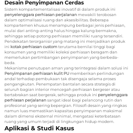
Desain Penyimpanan Cerdas
Sistem kompartementalisasi inovatif di dalam produk ini
penyelenggara perhiasan perjalanan
mewakili terobosan
dalam optimalisasi ruang dan aksesibilitas. Beberapa
kompartemen khusus menampung berbagai jenis perhiasan,
mulai dari anting-anting halus hingga kalung bermakna,
sehingga setiap potong perhiasan memiliki ruang tersendiri.
Pendekatan terorganisir yang matang ini menjadikan produk
ini
kotak perhiasan custom
terutama bernilai tinggi bagi
konsumen yang memiliki koleksi perhiasan beragam dan
memerlukan pertimbangan penyimpanan yang berbeda-
beda.
Mekanisme penutupan aman yang terintegrasi dalam solusi ini
Penyimpanan perhiasan kulit PU
memberikan perlindungan
andal terhadap pembukaan tak disengaja selama proses
pengangkutan. Penempatan bantalan secara strategis di
seluruh bagian interior mencegah perhiasan bergeser atau
bertabrakan saat bergerak, sehingga produk ini
penyelenggara
perhiasan perjalanan
sangat ideal bagi pelancong rutin dan
profesional yang sering bepergian. Filosofi desain yang ringkas
namun luas memastikan kapasitas penyimpanan maksimal
dalam dimensi eksternal minimal, mengatasi keterbatasan
ruang yang umum terjadi di lingkungan hidup modern.
Aplikasi & Studi Kasus