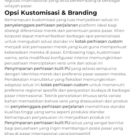
regulasi internasional yang terus berkembang di berbagai
wilayah pasar.
Opsi Kustomisasi & Branding
Kemampuan kustomisasi yang luas menjadikan solusi ini
penyelenggara perhiasan perjalanan
platform ideal bagi
strategi diferensiasi merek dan penentuan posisi pasar. Klien
korporat dapat memanfaatkan berbagai opsi personalisasi
untuk mengubah solusi standar ini
kotak perhiasan custom
menjadi alat pemasaran merek yang kuat guna memperkuat
keberadaan mereka di pasar. Embossing logo, kustomisasi
warna, serta modifikasi konfigurasi interior memungkinkan
perusahaan menciptakan versi unik dari solusi ini
Penyimpanan perhiasan kulit PU
yang selaras sempurna
dengan identitas merek dan preferensi pasar sasaran mereka.
Pendekatan manufaktur yang fleksibel memungkinkan
adaptasi solusi ini
kotak perhiasan custom
untuk memenuhi
preferensi regional spesifik dan persyaratan budaya di berbagai
pasar internasional. Teknik pencetakan khusus serta variasi
bahan memastikan bahwa versi yang disesuaikan dari produk
ini
penyelenggara perhiasan perjalanan
memelihara standar
kualitas tinggi yang sama seperti produksi standar.
Kemampuan penyesuaian ini menjadikan produk ini
Penyimpanan perhiasan kulit PU
solusi yang sangat bernilai
bagi perusahaan yang ingin membangun posisi pasar yang
khas di pasar internasional yang kompetitif.