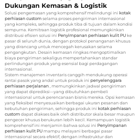
Dukungan Kemasan & Logistik
Solusi pengemasan yang komprehensif melindungi ini
kotak
perhiasan custom
selama proses pengiriman internasional
yang kompleks, sehingga produk tiba di tujuan dalam kondisi
sempurna. Kemitraan logistik profesional memungkinkan
distribusi efisien solusi ini
Penyimpanan perhiasan kulit PU
ke
pasar di seluruh dunia, dengan protokol penanganan khusus
yang dirancang untuk mencegah kerusakan selama
pengangkutan. Desain kemasan ringkas mengoptimalkan
biaya pengiriman sekaligus mempertahankan standar
perlindungan produk yang esensial bagi perdagangan
internasional.
Sistem manajemen inventaris canggih mendukung operasi
rantai pasok yang andal untuk produk ini
penyelenggara
perhiasan perjalanan
, memungkinkan jadwal pengiriman
yang dapat diprediksi—yang dibutuhkan pembeli
internasional untuk perencanaan bisnis mereka. Opsi kemasan
yang fleksibel menyesuaikan berbagai ukuran pesanan dan
kebutuhan pengiriman, sehingga produk ini
kotak perhiasan
custom
dapat diakses baik oleh distributor skala besar maupun
pengecer khusus berukuran lebih kecil. Kemampuan logistik
komprehensif ini menjamin bahwa solusi ini
Penyimpanan
perhiasan kulit PU
mampu melayani berbagai pasar
internasional secara efektif, dengan infrastruktur dan