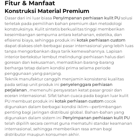
Fitur & Manfaat
Konstruksi Material Premium
Dasar dari ini luar biasa
Penyimpanan perhiasan kulit PU
solusi
terletak pada pemilihan bahan premium dan metodologi
konstruksinya. Kulit sintetis berkualitas tinggi memberikan
keseimbangan sempurna antara ketahanan, estetika, dan
efisiensi biaya, sehingga produk ini
kotak perhiasan custom
dapat diakses oleh berbagai pasar internasional yang lebih luas
tanpa mengorbankan daya tarik kemewahannya. Lapisan
interior bertekstur lembut melindungi perhiasan halus dari
goresan dan kekusaman, memastikan barang-barang
berharga tetap dalam kondisi prima selama periode
penggunaan yang panjang.
Teknik manufaktur canggih menjamin konsistensi kualitas
pada setiap unit produk ini
penyelenggara perhiasan
perjalanan
, memenuhi persyaratan ketat pasar grosir dan
eceran internasional. Sifat tahan cuaca pada bagian luar kulit
PU membuat produk ini
kotak perhiasan custom
cocok
digunakan dalam berbagai kondisi iklim—pertimbangan
penting bagi jaringan distribusi global. Bahan-bahan yang
digunakan dalam sistem ini
Penyimpanan perhiasan kulit PU
telah dipilih secara cermat guna mematuhi standar keamanan
internasional, sehingga memberikan rasa aman bagi
distributor maupun konsumen akhir.