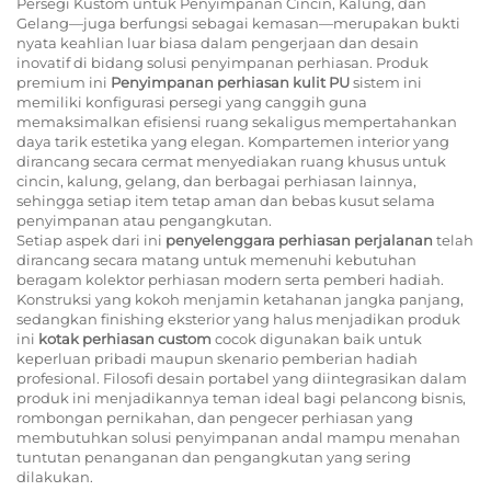
Persegi Kustom untuk Penyimpanan Cincin, Kalung, dan
Gelang—juga berfungsi sebagai kemasan—merupakan bukti
nyata keahlian luar biasa dalam pengerjaan dan desain
inovatif di bidang solusi penyimpanan perhiasan. Produk
premium ini
Penyimpanan perhiasan kulit PU
sistem ini
memiliki konfigurasi persegi yang canggih guna
memaksimalkan efisiensi ruang sekaligus mempertahankan
daya tarik estetika yang elegan. Kompartemen interior yang
dirancang secara cermat menyediakan ruang khusus untuk
cincin, kalung, gelang, dan berbagai perhiasan lainnya,
sehingga setiap item tetap aman dan bebas kusut selama
penyimpanan atau pengangkutan.
Setiap aspek dari ini
penyelenggara perhiasan perjalanan
telah
dirancang secara matang untuk memenuhi kebutuhan
beragam kolektor perhiasan modern serta pemberi hadiah.
Konstruksi yang kokoh menjamin ketahanan jangka panjang,
sedangkan finishing eksterior yang halus menjadikan produk
ini
kotak perhiasan custom
cocok digunakan baik untuk
keperluan pribadi maupun skenario pemberian hadiah
profesional. Filosofi desain portabel yang diintegrasikan dalam
produk ini menjadikannya teman ideal bagi pelancong bisnis,
rombongan pernikahan, dan pengecer perhiasan yang
membutuhkan solusi penyimpanan andal mampu menahan
tuntutan penanganan dan pengangkutan yang sering
dilakukan.