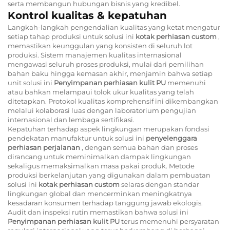
serta membangun hubungan bisnis yang kredibel.
Kontrol kualitas & kepatuhan
Langkah-langkah pengendalian kualitas yang ketat mengatur
setiap tahap produksi untuk solusi ini
kotak perhiasan custom
,
memastikan keunggulan yang konsisten di seluruh lot
produksi. Sistem manajemen kualitas internasional
mengawasi seluruh proses produksi, mulai dari pemilihan
bahan baku hingga kemasan akhir, menjamin bahwa setiap
unit solusi ini
Penyimpanan perhiasan kulit PU
memenuhi
atau bahkan melampaui tolok ukur kualitas yang telah
ditetapkan. Protokol kualitas komprehensif ini dikembangkan
melalui kolaborasi luas dengan laboratorium pengujian
internasional dan lembaga sertifikasi.
Kepatuhan terhadap aspek lingkungan merupakan fondasi
pendekatan manufaktur untuk solusi ini
penyelenggara
perhiasan perjalanan
, dengan semua bahan dan proses
dirancang untuk meminimalkan dampak lingkungan
sekaligus memaksimalkan masa pakai produk. Metode
produksi berkelanjutan yang digunakan dalam pembuatan
solusi ini
kotak perhiasan custom
selaras dengan standar
lingkungan global dan mencerminkan meningkatnya
kesadaran konsumen terhadap tanggung jawab ekologis.
Audit dan inspeksi rutin memastikan bahwa solusi ini
Penyimpanan perhiasan kulit PU
terus memenuhi persyaratan