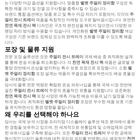
는 다양한 마감 옵션을 지원합니다. 맞춤형
벨벳 주얼리 정리함
구성은 독
특한 제품 크기 및 진열 요구사항을 충족시킬 수 있습니다.
브랜드 통합 옵션에는 맞춤 로고 및 특수 마감 처리가 포함되어, 각각의
주
얼리 전시 트레이
제품을 독창적인 마케팅 도구로 탈바꿈시킵니다. 유연한
천연 목재 전시 랙
디자인은 구조적 완전성을 해치지 않으면서 다양한 브
랜딩 처리 방식을 수용할 수 있습니다. 개인화된
벨벳 주얼리 정리함
색상
구성은 기존 브랜드 정체성 요소와 완벽하게 조화를 이룰 수 있도록 해줍
니다.
포장 및 물류 지원
전문 포장 솔루션은 모든
주얼리 전시 트레이
국제 배송 중 최적화된 설계
를 통해 운송 비용을 최소화합니다. 각
천연 목재 전시 랙
제품은 글로벌 유
통망 전반에서 손상을 방지하는 특수 보호 포장으로 포장됩니다. 소형
벨
벳 주얼리 정리함
포장 설계는 제품의 무결성을 확보하면서도 배송 효율성
을 극대화합니다.
당사의 물류 전문 역량은 확립된 운송 파트너십을 통해 국제 시장 전반에
걸친
주얼리 전시 트레이
주문의 효율적인 유통을 지원합니다. 표준화된
천연 목재 전시 랙
포장 사양은 예측 가능한 배송 비용과 납기 일정을 가능
하게 합니다. 최적화된
벨벳 주얼리 정리함
포장은 우수한 제품 보호 기준
을 유지하면서도 환경 영향을 줄입니다.
왜 우리를 선택해야 하나요
당사는 국제 보석 시장용 프리미엄 디스플레이 솔루션 제조 분야에서 풍부
한 경험을 보유하고 있으며, 전 세계적으로 유통업체 및 소매업체와 강력
한 파트너십을 구축해 왔습니다. 모든
주얼리 전시 트레이
우수한 공예와
혁신적인 디자인 솔루션에 대한 우리의 의지를 반영합니다. 예외적인
천연