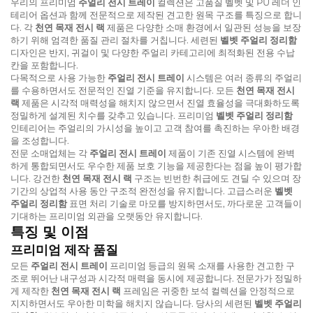
우리의 프리미엄
주얼리 전시 트레이
컬렉션은 고품질 벨벳 및 PU 레더 인
테리어 옵션과 함께 전문적으로 제작된 견고한 원목 구조를 특징으로 합니
다. 각
천연 목재 전시 랙
제품은 다양한 소매 환경에서 일관된 성능을 보장
하기 위해 엄격한 품질 관리 절차를 거칩니다. 세련된
벨벳 주얼리 정리함
디자인은 반지, 귀걸이 및 다양한 주얼리 카테고리에 최적화된 전용 수납
칸을 포함합니다.
다목적으로 사용 가능한
주얼리 전시 트레이
시스템은 여러 종류의 주얼리
를 수용하면서도 전문적인 진열 기준을 유지합니다. 모든
천연 목재 전시
랙
제품은 시각적 매력성을 해치지 않으면서 진열 효율성을 극대화하도록
정밀하게 설계된 치수를 갖추고 있습니다. 프리미엄
벨벳 주얼리 정리함
인테리어는 주얼리의 가시성을 높이고 고객 참여를 촉진하는 우아한 배경
을 조성합니다.
전문 소매업체는 각
주얼리 전시 트레이
제품이 기존 진열 시스템에 완벽
하게 통합되면서도 우수한 제품 보호 기능을 제공한다는 점을 높이 평가합
니다. 강건한
천연 목재 전시 랙
구조는 빈번한 취급에도 견딜 수 있으며 장
기간의 상업적 사용 동안 구조적 완전성을 유지합니다. 고급스러운
벨벳
주얼리 정리함
표면 처리 기술로 마모를 방지하면서도, 까다로운 고객들이
기대하는 프리미엄 외관을 오랫동안 유지합니다.
특징 및 이점
프리미엄 제작 품질
모든
주얼리 전시 트레이
프리미엄 등급의 원목 소재를 사용한 견고한 구
조로 뛰어난 내구성과 시각적 매력을 동시에 제공합니다. 전문가가 정밀하
게 제작한
천연 목재 전시 랙
프레임은 귀중한 보석 컬렉션을 안정적으로
지지하면서도 우아한 미학을 해치지 않습니다. 당사의 세련된
벨벳 주얼리