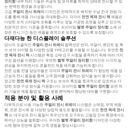
정리함
내부 처리 기술은 귀금속 및 보석류를 최적의 상태로 전시할 수 있
는 완벽한 환경을 조성합니다.
고급
주얼리 전시 트레이
디자인은 전략적으로 배치된 수납 칸과 관람 각
도를 통해 제품 가시성을 극대화합니다. 각각의
천연 목재 전시 랙
제품은
다양한 보석 스타일에 조화를 이루는 정밀 가공된 표면을 갖추고 있으며,
전문적인 전시 기준을 충족합니다. 프리미엄
벨벳 주얼리 정리함
소재 선
정은 전시 기간 동안 제품을 최적으로 보호할 수 있도록 보장합니다.
다재다능 한 디스플레이 솔루션
당사의 포괄적인
주얼리 전시 트레이
컬렉션은 반지, 귀걸이, 펜던트 및 특
수 보석 아이템 등 다양한 상품 카테고리를 수용할 수 있습니다. 유연한
천
연 목재 전시 랙
시스템은 특정 소매 요구 사항을 충족하기 위해 여러 가지
구성 옵션을 지원합니다. 유연한
벨벳 주얼리 정리함
디자인은 시각적 일
관성을 유지하면서도 효율적인 제품 배치를 가능하게 합니다.
전문 상품 진열 담당자들은 각각의
주얼리 전시 트레이
가 향상된 제품 접
근성과 전시 품질을 통해 고객 참여를 강화하는 방식을 높이 평가합니다.
정교한
천연 목재 전시 랙
구조는 보석의 특징을 효과적으로 강조하는 다
양한 조명 구성 방식을 지원합니다. 프리미엄
벨벳 주얼리 정리함
표면 처
리 기술은 제품 촬영 및 전시 응용 분야에서 향상된 대비를 구현합니다.
적용 분야 및 활용 사례
다목적으로 사용 가능한
주얼리 전시 트레이
시스템은 소매점, 무역 박람
회, 전문 전시회 등 다양한 상업적 용도로 활용됩니다. 모든
천연 목재 전시
랙
는 내구성과 전시 품질이 최우선으로 요구되는 고밀집 인파 환경에서도
뛰어난 성능을 발휘합니다. 우아한
벨벳 주얼리 정리함
디자인은 다양한
소매 형태 전반에 걸쳐 고객 경험을 향상시킵니다.