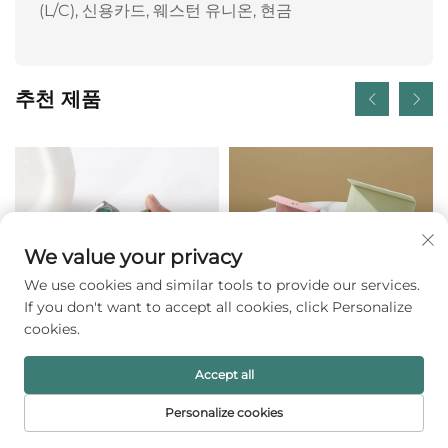
(L/C), 신용카드, 웨스턴 유니온, 현금
추천 제품
We value your privacy
We use cookies and similar tools to provide our services.
If you don't want to accept all cookies, click Personalize
cookies.
Accept all
맞춤 로고 고급 PU 가죽 주얼
A1 강성 책 스타일 사각 자석식
리 파우치, 압축식 동전 지갑,
주얼리 박스, 플립 링 & 네크리
Personalize cookies
스프링 금속 개폐식 립스틱 정
스 보관용 골판지 종이 선물 포
홈페이지
제품
이메일
전화번호
리 백(주얼리 포장용)
장 박스, 할로윈 로고