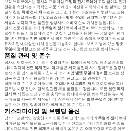
보석 부티크에서는 당사의 프리미엄
주얼리 전시 트레이
고객 참여와 판매
전환을 촉진하는 매력적인 제품 프레젠테이션을 제작하기 위한 컬렉션. 정
교한
천연 목재 전시 랙
구조는 고급 소매 환경과 조화를 이루면서도 실용
적인 기능을 제공합니다. 고급스러운
벨벳 주얼리 정리함
내부 디자인은
제품의 시각적 표현 품질을 향상시켜 소비자 인식 가치를 높입니다.
전시 전문가들은 각각의
주얼리 전시 트레이
제품이 무역 박람회 및 프로
모션 이벤트 시 효율적인 설치 및 철거 절차를 지원한다는 점을 높이 평가
합니다. 휴대용
천연 목재 전시 랙
디자인은 운송 중에도 구조적 안정성을
유지하면서 다양한 배치 옵션을 가능하게 합니다. 보호 기능이 있는
벨벳
주얼리 정리함
표면은 제품 취급 및 전시 기간 동안 손상을 방지합니다.
품질 관리 및 준수
당사의 제조 공정에는 모든
주얼리 전시 트레이
국제 상업 표준을 충족합
니다. 각각의
천연 목재 전시 랙
제품은 제작 품질과 치수 정확도를 검증하
는 엄격한 검사 절차를 거칩니다. 프리미엄
벨벳 주얼리 정리함
소재는 상
업용 주얼리 전시 용도에 대한 엄격한 품질 요건을 만족합니다.
국제 규격 준수 기준이 당사의
주얼리 전시 트레이
제조 프로토콜을 통해
글로벌 시장 전반에 걸쳐 일관된 제품 품질을 보장합니다. 모든
천연 목재
전시 랙
제품은 안전 규정을 충족하는 동시에 우수한 성능 특성을 유지하
는 재료를 사용하여 제작됩니다. 신중하게 선정된
벨벳 주얼리 정리함
부
품은 소매 진열 장비에 대한 국제 표준을 준수합니다.
커스터마이징 및 브랜딩 옵션
당사의 포괄적인 맞춤형 서비스를 통해 고객사는 각각의
주얼리 전시 트레
이
제품을 특정 브랜드 요구사항 및 미적 선호도에 따라 개인화할 수 있습
니다. 다용도의
천연 목재 전시 랙
플랫폼은 기존 소매 환경과 조화를 이루