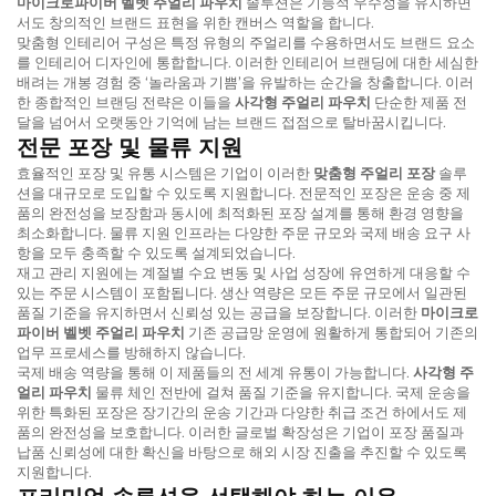
마이크로파이버 벨벳 주얼리 파우치
솔루션은 기능적 우수성을 유지하면
서도 창의적인 브랜드 표현을 위한 캔버스 역할을 합니다.
맞춤형 인테리어 구성은 특정 유형의 주얼리를 수용하면서도 브랜드 요소
를 인테리어 디자인에 통합합니다. 이러한 인테리어 브랜딩에 대한 세심한
배려는 개봉 경험 중 ‘놀라움과 기쁨’을 유발하는 순간을 창출합니다. 이러
한 종합적인 브랜딩 전략은 이들을
사각형 주얼리 파우치
단순한 제품 전
달을 넘어서 오랫동안 기억에 남는 브랜드 접점으로 탈바꿈시킵니다.
전문 포장 및 물류 지원
효율적인 포장 및 유통 시스템은 기업이 이러한
맞춤형 주얼리 포장
솔루
션을 대규모로 도입할 수 있도록 지원합니다. 전문적인 포장은 운송 중 제
품의 완전성을 보장함과 동시에 최적화된 포장 설계를 통해 환경 영향을
최소화합니다. 물류 지원 인프라는 다양한 주문 규모와 국제 배송 요구 사
항을 모두 충족할 수 있도록 설계되었습니다.
재고 관리 지원에는 계절별 수요 변동 및 사업 성장에 유연하게 대응할 수
있는 주문 시스템이 포함됩니다. 생산 역량은 모든 주문 규모에서 일관된
품질 기준을 유지하면서 신뢰성 있는 공급을 보장합니다. 이러한
마이크로
파이버 벨벳 주얼리 파우치
기존 공급망 운영에 원활하게 통합되어 기존의
업무 프로세스를 방해하지 않습니다.
국제 배송 역량을 통해 이 제품들의 전 세계 유통이 가능합니다.
사각형 주
얼리 파우치
물류 체인 전반에 걸쳐 품질 기준을 유지합니다. 국제 운송을
위한 특화된 포장은 장기간의 운송 기간과 다양한 취급 조건 하에서도 제
품의 완전성을 보호합니다. 이러한 글로벌 확장성은 기업이 포장 품질과
납품 신뢰성에 대한 확신을 바탕으로 해외 시장 진출을 추진할 수 있도록
지원합니다.