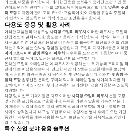
의 보호 수준을 유지합니다. 이러한 균형은 보석류가 장기간 보관 기간 동
안에도 원래의 완벽한 상태를 그대로 유지하도록 보장합니다.
맞춤형 주얼
리 포장
디자인에 환기 고려 요소가 포함되어 있어 다양한 유형의 주얼리
가 변색되지 않도록 하며, 최적의 보관 조건을 유지합니다.
다용도 응용 및 활용 사례
이러한 제품들의 다용도성
사각형 주얼리 파우치
이러한 파우치는 주얼리
산업 전반에 걸쳐 다양한 용도로 사용하기에 적합합니다. 럭셔리 부티크에
서는 프리미엄 선물 포장용으로 이 파우치를 활용하여 브랜드 가치를 강화
하는 기억에 남는 언박싱 경험을 창출합니다. 주얼리 디자이너들은 이러한
마이크로파이버 벨벳 주얼리 파우치
파우치를 포장 전략에 통합하여 제품
전시 효과를 높이고, 일관된 브랜드 경험을 구현합니다.
온라인 주얼리 소매업체는 이 파우치가 제공하는 보호 기능과 프리미엄 외
관에서 큰 이점을 얻습니다. 견고한 마감 시스템은 안전한 배송을 보장하
며, 럭셔리한 외관은 배송 시 긍정적인 첫 인상을 줍니다. 이러한
맞춤형 주
얼리 포장
솔루션은 온라인 구매와 럭셔리 리테일 경험 사이의 격차를 해
소하여, 이커머스 기업이 부티크 수준의 프리젠테이션을 제공할 수 있도록
지원합니다.
웨딩 및 이벤트 기획자들은 자주 이러한
사각형 주얼리 파우치
선물 포장
및 기념품 포장용으로 적합합니다. 우아한 외관과 맞춤화 가능성 덕분에,
이 제품은 시각적 품질이 고객 경험에 직접적인 영향을 미치는 특별한 행
사에 이상적입니다. 내구성 또한 뛰어나, 수령자는 행사 후에도 오랜 기간
동안 이 파우치를 계속 사용할 수 있어 브랜드 인상을 지속적으로 각인시
킬 수 있습니다.
특수 산업 분야 응용 솔루션