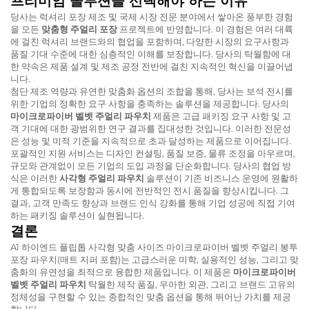
프리미엄 솔루션을 선택해야 하는 이유
당사는 럭셔리 포장 제조 및 국제 시장 전문 분야에서 쌓아온 풍부한 경험
을 모든
맞춤형 주얼리 포장
프로젝트에 반영합니다. 이 경험은 여러 대륙
에 걸친 럭셔리 브랜드와의 협업을 포함하며, 다양한 시장의 요구사항과
품질 기대 수준에 대한 심층적인 이해를 보장합니다. 당사의 탁월함에 대
한 약속은 제품 설계 및 제조 공정 전반에 걸친 지속적인 혁신을 이끌어냅
니다.
첨단 제조 역량과 유연한 맞춤화 옵션의 조합을 통해, 당사는 보석 전시를
위한 기업의 정확한 요구 사항을 충족하는 솔루션을 제공합니다. 당사의
마이크로파이버 벨벳 주얼리 파우치
제품은 고급 패키징 요구 사항 및 고
객 기대에 대한 광범위한 연구 결과를 집대성한 것입니다. 이러한 전문성
은 성능 및 미적 기준을 지속적으로 초과 달성하는 제품으로 이어집니다.
포괄적인 지원 서비스는 디자인 컨설팅, 품질 보증, 물류 조정을 아우르며,
규모와 관계없이 모든 기업의 도입 과정을 단순화합니다. 당사의 협업 방
식은 이러한
사각형 주얼리 파우치
솔루션이 기존 비즈니스 운영에 원활하
게 통합되도록 보장함과 동시에 전반적인 전시 품질을 향상시킵니다. 그
결과, 고객 만족도 향상과 브랜드 인식 강화를 통해 기업 성공에 직접 기여
하는 패키징 솔루션이 실현됩니다.
결론
A1 하이엔드 플립톱 사각형 맞춤 사이즈 마이크로파이버 벨벳 주얼리 봉투
포장 파우치(매트 지퍼 포함)는 고급스러운 미학, 실용적인 성능, 그리고 맞
춤화의 유연성을 최적으로 융합한 제품입니다. 이 제품은
마이크로파이버
벨벳 주얼리 파우치
탁월한 제작 품질, 우아한 외관, 그리고 브랜드 고유의
정체성을 구현할 수 있는 종합적인 맞춤 옵션을 통해 뛰어난 가치를 제공
합니다.