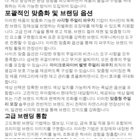
다. 제조 공정에는 환경 영향을 최소화하면서 제품의 품질과 수명을 극대
화하는 지속 가능한 방식이 도입되어 있습니다.
포괄적인 맞춤화 및 브랜딩 옵션
이러한 제품의 맞춤화 기능은
사각형 주얼리 파우치
기업이 자사만의 독특
한 브랜드 정체성을 반영하는 차별화된 포장재를 제작할 수 있도록 지원합
니다. 고급 인쇄 기술을 통해 로고 적용, 브랜드 컬러 재현 및 맞춤형 디자
인 요소를 구현함으로써 표준 포장재를 강력한 브랜드 커뮤니케이션 도구
로 전환할 수 있습니다. 이러한 맞춤화 옵션을 통해 각 파우치는 브랜드 마
케팅 활동의 연장선이 됩니다.
사이즈 맞춤 옵션은 다양한 유형의 주얼리와 비즈니스 요구 사항을 모두
충족합니다. 섬세한 귀걸이부터 크고 무거운 팔찌까지, 모든 종류의 주얼
리를 포장할 수 있습니다.
마이크로파이버 벨벳 주얼리 파우치
최적의 착
용감과 보호 기능을 제공하도록 구성할 수 있습니다. 맞춤형 사이징은 특
정 제품 카테고리에 대한 재고 관리를 효율화하면서도 전시 효과를 극대화
합니다.
색상 선택은 정확한 브랜드 색상 일치를 가능하게 하는 폭넓은 옵션을 포
함합니다. 고전적인 우아함에서 현대적인 대담함까지, 제공되는 색상 팔레
트는 기존 브랜드 미학과 완벽하게 조화를 이룹니다. 이러한
맞춤형 주얼
리 포장
솔루션은 전반적인 브랜드 전시 전략의 자연스러운 연장선이 되
어, 일관된 시각적 표현을 통해 브랜드 인지도를 강화합니다.
고급 브랜딩 통합
고도화된 브랜딩 기법에는 엠보싱, 디보싱, 금속 호일 적용 등이 포함되어
프리미엄 브랜드 이미지를 구현합니다. 이러한 기법은 포장재와 내장된 주
얼리 모두의 인지된 가치를 높여, 조화로운 럭셔리 경험을 창출합니다. 이