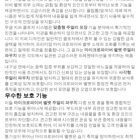
이버 벨벳 외부 소재는 긁힘 및 환경적 요인으로부터 뛰어난 보호 기능을
제공하면서도 고급스러운 촉감을 선사합니다. 플립톱(덮개식) 개폐 메커
니즘은 부드럽게 작동하여 내용물을 쉽게 꺼내면서도 장기 사용에 필수적
인 구조적 안정성을 유지합니다.
무광 지퍼 클로저 시스템은
맞춤형 주얼리 포장
기술 분야에서 획기적인
진전을 나타내며, 미관을 훼손하지 않으면서도 견고한 고정 기능을 제공합
니다. 이 지퍼 디자인은 일반적인 클로저에서 흔히 볼 수 있는 강렬한 금속
광택을 제거하여, 프리미엄 마이크로파이버 벨벳 소재와 조화를 이루는 세
련되고 절제된 외관을 창출합니다. 그 결과는
마이크로파이버 벨벳 주얼리
파우치
모든 각도에서 일관된 고급스러운 프레젠테이션을 유지하는 제품
입니다.
내구성 면에서는 응력 집중 부위를 보강하고 정밀한 바느질을 적용하여 일
반적인 사용 조건에서도 장기간 신뢰성 있는 성능을 보장합니다.
사각형
주얼리 파우치
변형을 방지하고 형태의 완전성을 유지하여 귀중한 보석류
를 신뢰성 있게 보호합니다. 마이크로파이버 벨벳의 항정전 특성은 먼지
축적을 방지하고, 민감한 보석 표면을 환경 오염으로부터 보호합니다.
우수한 보호 기능
이들
마이크로파이버 벨벳 주얼리 파우치
다중 보호 층을 통해 종합적인
보호 기능을 뛰어나게 제공합니다. 부드러운 내부 표면은 정교한 보석 표
면의 흠집을 방지하며, 견고한 외부 구조는 내용물을 충격 및 환경 요인으
로부터 차단합니다. 견고한 폐쇄 시스템은 운송 및 보관 중에도 내용물이
안전하게 보호되도록 하여, 이 파우치를 소매점 진열용 및 고객 반출용 포
장재 모두에 이상적으로 활용할 수 있습니다.
통기성이 뛰어난 마이크로파이버 벨벳은 습기 축적을 방지하면서도 최적