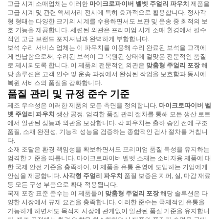
고급 시계 소매업체는 이러한
마이크로파이버 벨벳 주얼리 파우치
제품을
고급 시계 및 관련 액세서리 전시에 특히 효과적으로 활용합니다. 정사각
형 형태는 다양한 크기의 시계를 수용하면서도 보관 및 운송 중 최적의 보
호 기능을 제공합니다. 세련된 외관은 프리미엄 시계 소매 환경에서 필수
적인 고급 브랜드 포지셔닝과 완벽하게 부합합니다.
보석 수리 서비스 업체는 이 파우치를 이용해 수리 완료된 보석을 고객에
게 반납함으로써, 수리된 보석이 그 복원된 상태에 걸맞은 전문적인 품질
로 제시되도록 합니다. 이 제품의 전문적인 외관은
맞춤형 주얼리 포장
해
당 솔루션은 고객 인수 및 운송 과정에서 완성된 작업을 보호함과 동시에
복원 서비스의 품질을 강화합니다.
품질 관리 및 규정 준수 기준
제조 우수성은 이러한 제품의 모든 측면을 정의합니다.
마이크로파이버 벨
벳 주얼리 파우치
생산 공정. 엄격한 품질 관리 절차를 통해 모든 생산 로트
에서 일관된 성능과 외관을 보장합니다. 각 파우치는 출하 승인 전에 구조
품질, 소재 완전성, 기능적 성능을 검증하는 종합적인 검사 절차를 거칩니
다.
소재 조달은 환경 책임성을 확보하면서도 프리미엄 품질 특성을 유지하는
엄격한 기준을 따릅니다. 마이크로파이버 벨벳 소재는 소비자용 제품에 대
한 국제 안전 기준을 충족하여, 이 제품을 유통 운영에 도입하는 기업에게
안심을 제공합니다.
사각형 주얼리 파우치
품질 보증은 지퍼, 실, 마감 재료
등 모든 구성 부품으로 확대 적용됩니다.
국제 포장 표준 준수는 이 제품들이
맞춤형 주얼리 포장
해당 솔루션은 다
양한 시장에서 규제 요건을 충족합니다. 이러한 준수는 국제적인 유통을
가능하게 하면서도 목적지 시장에 관계없이 일관된 품질 기준을 유지합니