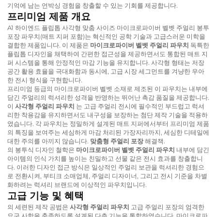
기억에 남는 언박싱 경험을 창출할 수 있는 기회를 제공합니다.
프리미엄 제품 개요
A1 하이엔드 플립톱 사각형 맞춤 사이즈 마이크로파이버 벨벳 주얼리 봉투
포장 파우치(매트 지퍼 포함)는 혁신적인 공학 기술과 고급스러운 미학을
결합한 제품입니다. 이 제품은
마이크로파이버 벨벳 주얼리 파우치
독특한
플립톱 디자인을 채택하여 간편한 접근성을 제공하면서도 통합된 매트 지
퍼 시스템을 통해 안정적인 마감 기능을 유지합니다. 사각형 형태는 저장
공간 활용 효율을 극대화함과 동시에, 고급 시장 세그먼트를 겨냥한 우아
한 전시 형식을 구현합니다.
프리미엄 등급의 마이크로파이버 벨벳 소재로 제조된 이 파우치는 내부에
담긴 주얼리의 럭셔리한 성격을 반영하는 뛰어난 촉감 품질을 제공합니다.
이
사각형 주얼리 파우치
는 고급 주얼리 전시에 필수적인 부드럽고 럭셔
리한 착용감을 유지하면서도 내구성을 보장하는 첨단 제작 기술을 적용하
였습니다. 각 파우치는 정밀하게 설계된 매트 지퍼에서부터 프리미엄 제품
의 특징을 보여주는 세심하게 마감 처리된 가장자리까지, 세심한 디테일에
대한 주의를 아끼지 않습니다.
맞춤형 주얼리 포장
해결책.
의 봉투식 디자인 철학은
마이크로파이버 벨벳 주얼리 파우치
내부에 담긴
아이템의 인식 가치를 높이는 친밀하고 선물 같은 전시 효과를 창출합니
다. 이러한 디자인 접근 방식은 일상적인 주얼리 보관을 럭셔리한 경험으
로 전환시켜, 부티크 소매업체, 주얼리 디자이너, 그리고 전시 기준을 차별
화하려는 럭셔리 브랜드에 이상적인 파우치입니다.
고급 기능 및 혜택
의 세련된 제작 공법은
사각형 주얼리 파우치
고급 주얼리 포장의 엄격한
요구 사항을 충족하도록 설계된 다층 기능을 통합하였습니다. 마이크로파