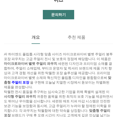
문의하기
개요
추천 제품
A1 하이엔드 플립톱 사각형 맞춤 사이즈 마이크로파이버 벨벳 주얼리 봉투
포장 파우치는 고급 주얼리 전시 및 보호의 정점에 해당합니다. 이 제품은
마이크로파이버 벨벳 주얼리 파우치
세련된 디자인과 프리미엄 소재를 결
합하여, 주얼리 소매업체, 부티크 운영자 및 럭셔리 브랜드에 제품 가치 향
상과 고객 경험 개선을 위한 탁월한 포장 솔루션을 제공합니다. 프리미엄
마이크로파이버 벨벳 소재와 혁신적인 플립톱 디자인을 융합함으로써
맞
춤형
주얼리 포장
을 구현해 오늘날 치열한 시장에서 돋보이는 차별화된
제품을 완성합니다.
탁월한 전시 품질을 추구하는 심사숙고한 기업을 위해 특별히 설계된 이
사각형 주얼리 파우치
귀중한 품목을 위한 최적의 보호 기능을 제공하면서
도 뛰어난 우아함을 선사합니다. 세련된 매트 지퍼 마감 시스템은 안전한
보관 기능을 보장함과 동시에, 고급 주얼리가 누려야 할 정제된 미학을 유
지합니다. 각 파우치는 탁월함에 대한 약속을 상징합니다.
맞춤형 주얼리
포장
브랜드가 구매 후 오랜 시간이 지나도 고객에게 깊은 인상을 남기는