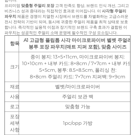
프리미엄
맞춤형 주얼리 포장
고객 만족도 향상, 브랜드 인식 개선, 그리고
비즈니스 성과 증대라는 직접적인 효과로 이어집니다. 이
사각형 주얼리
파우치
제품은 경쟁이 치열한 시장에서 브랜드를 차별화하는 고급스러운
전시 전략의 기반이 되며, 동시에 귀중한 주얼리 제품을 최적 상태로 보호
합니다. 즉각적인 실용적 이점과 장기적인 브랜드 구축 효과가 결합된 이
파우치는 성공적인 주얼리 소매 운영에 필수적인 구성 요소입니다.
A1 고급형 플립톱 사각 마이크로파이버 벨벳 주얼리
항목
봉투 포장 파우치(매트 지퍼 포함), 맞춤 사이즈
종이 봉지: 13×5×11cm, 마이크로파이버 봉지:
10×10cm + 내부 카드: 8×8cm / 7×7cm + 내부 카드:
크기
5×5cm, 봉투: 8.5×8.5cm, 폴리싱 천:
8×8cm 주얼리 카드: 7×7cm 지퍼백: 9×9cm
재료
벨벳/마이크로파이버
사용
주얼리 보관 백
로고
맞춤형 가능
포장
세부
1pc/opp 가방
사항