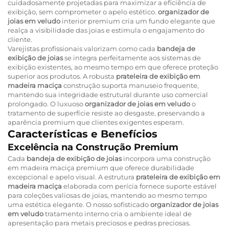
cuidadosamente projetadas para maximizar a eficiência de
exibição, sem comprometer o apelo estético.
organizador de
joias em veludo
interior premium cria um fundo elegante que
realça a visibilidade das joias e estimula o engajamento do
cliente.
Varejistas profissionais valorizam como cada
bandeja de
exibição de joias
se integra perfeitamente aos sistemas de
exibição existentes, ao mesmo tempo em que oferece proteção
superior aos produtos. A robusta
prateleira de exibição em
madeira maciça
construção suporta manuseio frequente,
mantendo sua integridade estrutural durante uso comercial
prolongado. O luxuoso
organizador de joias em veludo
o
tratamento de superfície resiste ao desgaste, preservando a
aparência premium que clientes exigentes esperam.
Características e Benefícios
Excelência na Construção Premium
Cada
bandeja de exibição de joias
incorpora uma construção
em madeira maciça premium que oferece durabilidade
excepcional e apelo visual. A estrutura
prateleira de exibição em
madeira maciça
elaborada com perícia fornece suporte estável
para coleções valiosas de joias, mantendo ao mesmo tempo
uma estética elegante. O nosso sofisticado
organizador de joias
em veludo
tratamento interno cria o ambiente ideal de
apresentação para metais preciosos e pedras preciosas.