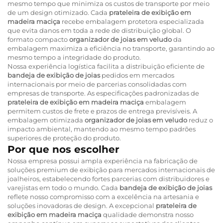
mesmo tempo que minimiza os custos de transporte por meio
de um design otimizado. Cada
prateleira de exibição em
madeira maciça
recebe embalagem protetora especializada
que evita danos em toda a rede de distribuição global. O
formato compacto
organizador de joias em veludo
da
embalagem maximiza a eficiência no transporte, garantindo ao
mesmo tempo a integridade do produto.
Nossa experiência logística facilita a distribuição eficiente de
bandeja de exibição de joias
pedidos em mercados
internacionais por meio de parcerias consolidadas com
empresas de transporte. As especificações padronizadas de
prateleira de exibição em madeira maciça
embalagem
permitem custos de frete e prazos de entrega previsíveis. A
embalagem otimizada
organizador de joias em veludo
reduz o
impacto ambiental, mantendo ao mesmo tempo padrões
superiores de proteção do produto.
Por que nos escolher
Nossa empresa possui ampla experiência na fabricação de
soluções premium de exibição para mercados internacionais de
joalheiros, estabelecendo fortes parcerias com distribuidores e
varejistas em todo o mundo. Cada
bandeja de exibição de joias
reflete nosso compromisso com a excelência na artesania e
soluções inovadoras de design. A excepcional
prateleira de
exibição em madeira maciça
qualidade demonstra nosso