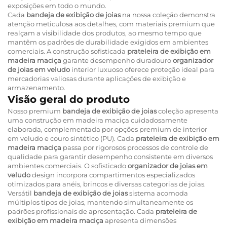
exposições em todo o mundo.
Cada
bandeja de exibição de joias
na nossa coleção demonstra
atenção meticulosa aos detalhes, com materiais premium que
realçam a visibilidade dos produtos, ao mesmo tempo que
mantêm os padrões de durabilidade exigidos em ambientes
comerciais. A construção sofisticada
prateleira de exibição em
madeira maciça
garante desempenho duradouro
organizador
de joias em veludo
interior luxuoso oferece proteção ideal para
mercadorias valiosas durante aplicações de exibição e
armazenamento.
Visão geral do produto
Nosso premium
bandeja de exibição de joias
coleção apresenta
uma construção em madeira maciça cuidadosamente
elaborada, complementada por opções premium de interior
em veludo e couro sintético (PU). Cada
prateleira de exibição em
madeira maciça
passa por rigorosos processos de controle de
qualidade para garantir desempenho consistente em diversos
ambientes comerciais. O sofisticado
organizador de joias em
veludo
design incorpora compartimentos especializados
otimizados para anéis, brincos e diversas categorias de joias.
Versátil
bandeja de exibição de joias
sistema acomoda
múltiplos tipos de joias, mantendo simultaneamente os
padrões profissionais de apresentação. Cada
prateleira de
exibição em madeira maciça
apresenta dimensões