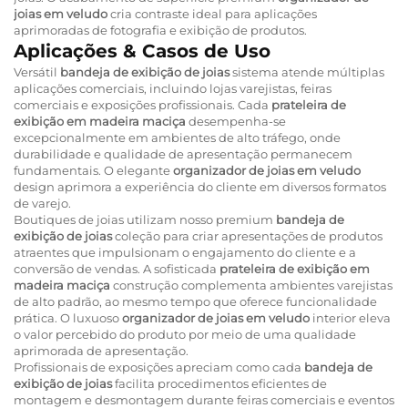
joias em veludo
cria contraste ideal para aplicações
aprimoradas de fotografia e exibição de produtos.
Aplicações & Casos de Uso
Versátil
bandeja de exibição de joias
sistema atende múltiplas
aplicações comerciais, incluindo lojas varejistas, feiras
comerciais e exposições profissionais. Cada
prateleira de
exibição em madeira maciça
desempenha-se
excepcionalmente em ambientes de alto tráfego, onde
durabilidade e qualidade de apresentação permanecem
fundamentais. O elegante
organizador de joias em veludo
design aprimora a experiência do cliente em diversos formatos
de varejo.
Boutiques de joias utilizam nosso premium
bandeja de
exibição de joias
coleção para criar apresentações de produtos
atraentes que impulsionam o engajamento do cliente e a
conversão de vendas. A sofisticada
prateleira de exibição em
madeira maciça
construção complementa ambientes varejistas
de alto padrão, ao mesmo tempo que oferece funcionalidade
prática. O luxuoso
organizador de joias em veludo
interior eleva
o valor percebido do produto por meio de uma qualidade
aprimorada de apresentação.
Profissionais de exposições apreciam como cada
bandeja de
exibição de joias
facilita procedimentos eficientes de
montagem e desmontagem durante feiras comerciais e eventos