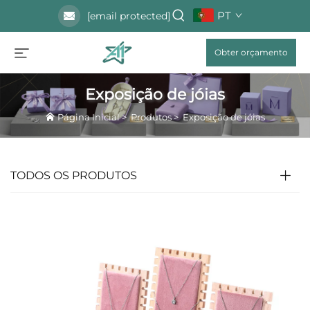
PT
[email protected]
Obter orçamento
Exposição de jóias
Página Inicial
>
Produtos
>
Exposição de jóias
TODOS OS PRODUTOS