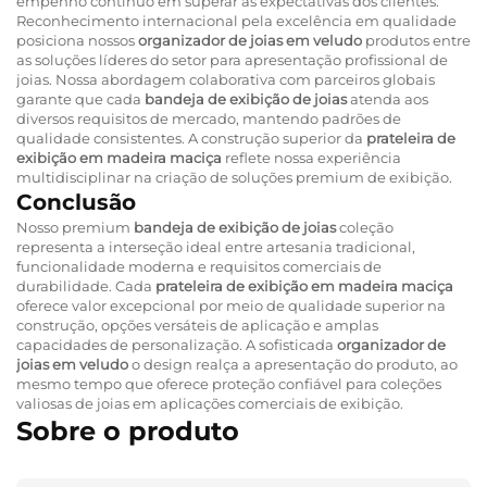
empenho contínuo em superar as expectativas dos clientes.
Reconhecimento internacional pela excelência em qualidade
posiciona nossos
organizador de joias em veludo
produtos entre
as soluções líderes do setor para apresentação profissional de
joias. Nossa abordagem colaborativa com parceiros globais
garante que cada
bandeja de exibição de joias
atenda aos
diversos requisitos de mercado, mantendo padrões de
qualidade consistentes. A construção superior da
prateleira de
exibição em madeira maciça
reflete nossa experiência
multidisciplinar na criação de soluções premium de exibição.
Conclusão
Nosso premium
bandeja de exibição de joias
coleção
representa a interseção ideal entre artesania tradicional,
funcionalidade moderna e requisitos comerciais de
durabilidade. Cada
prateleira de exibição em madeira maciça
oferece valor excepcional por meio de qualidade superior na
construção, opções versáteis de aplicação e amplas
capacidades de personalização. A sofisticada
organizador de
joias em veludo
o design realça a apresentação do produto, ao
mesmo tempo que oferece proteção confiável para coleções
valiosas de joias em aplicações comerciais de exibição.
Sobre o produto