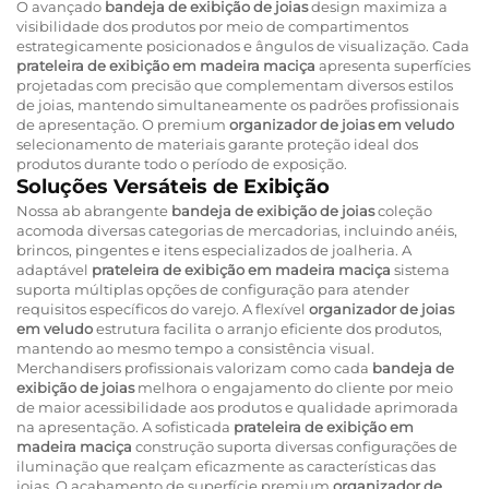
O avançado
bandeja de exibição de joias
design maximiza a
visibilidade dos produtos por meio de compartimentos
estrategicamente posicionados e ângulos de visualização. Cada
prateleira de exibição em madeira maciça
apresenta superfícies
projetadas com precisão que complementam diversos estilos
de joias, mantendo simultaneamente os padrões profissionais
de apresentação. O premium
organizador de joias em veludo
selecionamento de materiais garante proteção ideal dos
produtos durante todo o período de exposição.
Soluções Versáteis de Exibição
Nossa ab abrangente
bandeja de exibição de joias
coleção
acomoda diversas categorias de mercadorias, incluindo anéis,
brincos, pingentes e itens especializados de joalheria. A
adaptável
prateleira de exibição em madeira maciça
sistema
suporta múltiplas opções de configuração para atender
requisitos específicos do varejo. A flexível
organizador de joias
em veludo
estrutura facilita o arranjo eficiente dos produtos,
mantendo ao mesmo tempo a consistência visual.
Merchandisers profissionais valorizam como cada
bandeja de
exibição de joias
melhora o engajamento do cliente por meio
de maior acessibilidade aos produtos e qualidade aprimorada
na apresentação. A sofisticada
prateleira de exibição em
madeira maciça
construção suporta diversas configurações de
iluminação que realçam eficazmente as características das
joias. O acabamento de superfície premium
organizador de