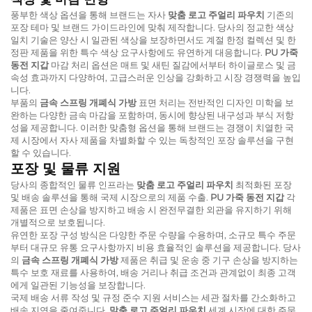
풍부한 색상 옵션을 통해 브랜드는 자사
맞춤 로고 주얼리 파우치
기존의
포장 테마 및 브랜드 가이드라인에 맞춰 제작합니다. 당사의 정교한 색상
일치 기술은 양산 시 일관된 색상을 보장하면서도 계절 한정 컬렉션 및 한
정판 제품을 위한 특수 색상 요구사항에도 유연하게 대응합니다.
PU 가죽
동전 지갑
마감 처리 옵션은 매트 및 새틴 질감에서부터 하이글로스 및 금
속성 효과까지 다양하여, 고급스러운 인상을 강화하고 시장 경쟁력을 높입
니다.
부품의
금속 스프링 개폐식 가방
표면 처리는 전반적인 디자인 미학을 보
완하는 다양한 금속 마감을 포함하며, 동시에 향상된 내구성과 부식 저항
성을 제공합니다. 이러한 맞춤형 옵션을 통해 브랜드는 경쟁이 치열한 국
제 시장에서 자사 제품을 차별화할 수 있는 독창적인 포장 솔루션을 구현
할 수 있습니다.
포장 및 물류 지원
당사의 종합적인 물류 인프라는
맞춤 로고 주얼리 파우치
최적화된 포장
및 배송 솔루션을 통해 국제 시장으로의 제품 수출.
PU 가죽 동전 지갑
각
제품은 표면 손상을 방지하고 배송 시 완전무결한 외관을 유지하기 위해
개별적으로 보호됩니다.
유연한 포장 구성 방식은 다양한 주문 수량을 수용하며, 소규모 특수 주문
부터 대규모 유통 요구사항까지 비용 효율적인 솔루션을 제공합니다. 당사
의
금속 스프링 개폐식 가방
제품은 취급 및 운송 중 기구 손상을 방지하는
특수 보호 재료를 사용하여, 배송 거리나 취급 조건과 관계없이 최종 고객
에게 일관된 기능성을 보장합니다.
국제 배송 서류 작성 및 규정 준수 지원 서비스는 세관 절차를 간소화하고
배송 지연을 줄여줍니다.
맞춤 로고 주얼리 파우치
세계 시장에 대한 주문.