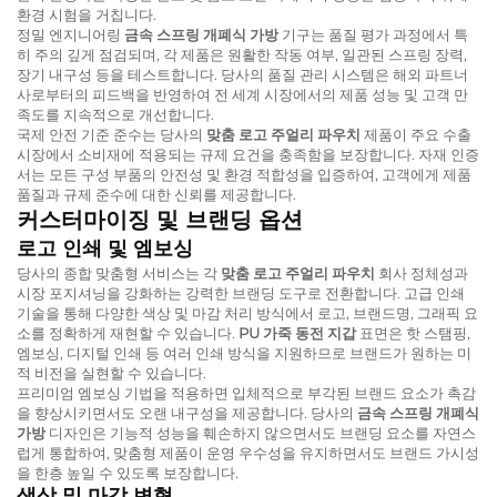
환경 시험을 거칩니다.
정밀 엔지니어링
금속 스프링 개폐식 가방
기구는 품질 평가 과정에서 특
히 주의 깊게 점검되며, 각 제품은 원활한 작동 여부, 일관된 스프링 장력,
장기 내구성 등을 테스트합니다. 당사의 품질 관리 시스템은 해외 파트너
사로부터의 피드백을 반영하여 전 세계 시장에서의 제품 성능 및 고객 만
족도를 지속적으로 개선합니다.
국제 안전 기준 준수는 당사의
맞춤 로고 주얼리 파우치
제품이 주요 수출
시장에서 소비재에 적용되는 규제 요건을 충족함을 보장합니다. 자재 인증
서는 모든 구성 부품의 안전성 및 환경 적합성을 입증하여, 고객에게 제품
품질과 규제 준수에 대한 신뢰를 제공합니다.
커스터마이징 및 브랜딩 옵션
로고 인쇄 및 엠보싱
당사의 종합 맞춤형 서비스는 각
맞춤 로고 주얼리 파우치
회사 정체성과
시장 포지셔닝을 강화하는 강력한 브랜딩 도구로 전환합니다. 고급 인쇄
기술을 통해 다양한 색상 및 마감 처리 방식에서 로고, 브랜드명, 그래픽 요
소를 정확하게 재현할 수 있습니다.
PU 가죽 동전 지갑
표면은 핫 스탬핑,
엠보싱, 디지털 인쇄 등 여러 인쇄 방식을 지원하므로 브랜드가 원하는 미
적 비전을 실현할 수 있습니다.
프리미엄 엠보싱 기법을 적용하면 입체적으로 부각된 브랜드 요소가 촉감
을 향상시키면서도 오랜 내구성을 제공합니다. 당사의
금속 스프링 개폐식
가방
디자인은 기능적 성능을 훼손하지 않으면서도 브랜딩 요소를 자연스
럽게 통합하여, 맞춤형 제품이 운영 우수성을 유지하면서도 브랜드 가시성
을 한층 높일 수 있도록 보장합니다.
색상 및 마감 변형