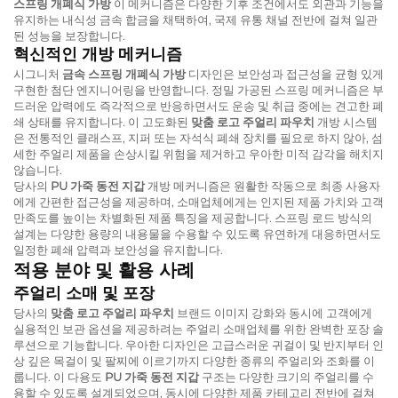
스프링 개폐식 가방
이 메커니즘은 다양한 기후 조건에서도 외관과 기능을
유지하는 내식성 금속 합금을 채택하여, 국제 유통 채널 전반에 걸쳐 일관
된 성능을 보장합니다.
혁신적인 개방 메커니즘
시그니처
금속 스프링 개폐식 가방
디자인은 보안성과 접근성을 균형 있게
구현한 첨단 엔지니어링을 반영합니다. 정밀 가공된 스프링 메커니즘은 부
드러운 압력에도 즉각적으로 반응하면서도 운송 및 취급 중에는 견고한 폐
쇄 상태를 유지합니다. 이 고도화된
맞춤 로고 주얼리 파우치
개방 시스템
은 전통적인 클래스프, 지퍼 또는 자석식 폐쇄 장치를 필요로 하지 않아, 섬
세한 주얼리 제품을 손상시킬 위험을 제거하고 우아한 미적 감각을 해치지
않습니다.
당사의
PU 가죽 동전 지갑
개방 메커니즘은 원활한 작동으로 최종 사용자
에게 간편한 접근성을 제공하며, 소매업체에게는 인지된 제품 가치와 고객
만족도를 높이는 차별화된 제품 특징을 제공합니다. 스프링 로드 방식의
설계는 다양한 용량의 내용물을 수용할 수 있도록 유연하게 대응하면서도
일정한 폐쇄 압력과 보안성을 유지합니다.
적용 분야 및 활용 사례
주얼리 소매 및 포장
당사의
맞춤 로고 주얼리 파우치
브랜드 이미지 강화와 동시에 고객에게
실용적인 보관 옵션을 제공하려는 주얼리 소매업체를 위한 완벽한 포장 솔
루션으로 기능합니다. 우아한 디자인은 고급스러운 귀걸이 및 반지부터 인
상 깊은 목걸이 및 팔찌에 이르기까지 다양한 종류의 주얼리와 조화를 이
룹니다. 이 다용도
PU 가죽 동전 지갑
구조는 다양한 크기의 주얼리를 수
용할 수 있도록 설계되었으며, 동시에 다양한 제품 카테고리 전반에 걸쳐