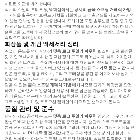
세련된 외관을 유지합니다.
럭셔리 주얼리 부티크 및 백화점에서는 당사의
금속 스프링 개폐식 가방
디자인을 활용하여 브랜드 가치를 강화하고 고객 충성도를 제고하는 기억
에 남는 언박싱 경험을 창출합니다. 프리미엄 포장 솔루션은 진열 중 귀중
한 상품을 보호하는 기능과 함께, 구매 후에도 오랫동안 사용 가능한 보관
솔루션을 고객에게 제공함으로써 초기 구매를 넘어서는 브랜드 참여를 지
속적으로 확대합니다.
화장품 및 개인 액세서리 정리
주얼리 용도를 넘어 당사의
맞춤 로고 주얼리 파우치
립스틱, 소형 화장품
및 개인 액세서리를 위한 정교한 정리 도구로 뛰어납니다. 뷰티 소매업체
및 화장품 브랜드는 품질과 럭셔리에 대한 자신들의 약속을 반영하는 프리
미엄 포장의 가치를 인식하고 있습니다. 콤팩트한
PU 가죽 동전 지갑
디자
인은 핸드백, 여행용 케이스, 그리고 드레싱룸 공간 등 어디에서나 쉽게 수
납할 수 있으며, 우아한 외관을 그대로 유지합니다.
믿을 수 있는
금속 스프링 개폐식 가방
메커니즘은 고가의 화장품을 안전
하게 보관하면서도 일상적인 사용 시 빠른 접근을 가능하게 합니다. 이러
한 다용도성 덕분에 당사의 포장 솔루션은 다양한 소매 카테고리에 걸친
크로스셀링 기회 및 프로모션 캠페인에 매력적인 선택지가 됩니다.
품질 관리 및 준수
당사의 제조 공정에는 모든
맞춤 로고 주얼리 파우치
안전성, 내구성, 미적
완성도에 대한 엄격한 국제 기준을 충족합니다. 첨단 테스트 프로토콜을
통해 생산 로트 전반에 걸쳐 소재의 무결성, 색상 일관성, 기능적 성능을 평
가합니다. 이
PU 가죽 동전 지갑
제품은 국제적인 운송 및 저장 환경에서
흔히 발생하는 다양한 온도 및 습도 조건 하에서의 성능을 검증하기 위해