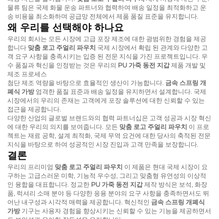
물류 팀은 국제 화물 운송 파트너와 협력하여 배송 일정을 최적화하고 운
송 비용을 최소화하며 공급망 전체에서 제품 품질 표준을 유지합니다.
왜 우리를 선택해야 하나요
우리의 회사는 모든 시장에 고급 포장 제조에 대한 광범위한 경험을 제공
합니다
맞춤 로고 주얼리 파우치
국제 시장에서 확립 된 관계와 다양한 고
객 요구 사항을 충족시키는 입증 된 전문 지식을 가진 프로젝트입니다. 우
수 품질과 혁신을 인정받는 것은 우리의
PU 가죽 동전 지갑
제품 개발 및
제조 프로세스
첨단 제조 역량을 바탕으로 효율적인 생산이 가능합니다.
금속 스프링 개
폐식 가방
엄격한 품질 표준과 배송 일정을 유지하면서 설계합니다. 국제
시장에서의 우리의 존재는 고객에게 포장 솔루션에 대한 신뢰할 수 있는
접근을 제공합니다.
다양한 산업의 글로벌 브랜드와의 협력 파트너십은 고객 성공과 시장 혁신
에 대한 우리의 의지를 보여줍니다. 모든
맞춤 로고 주얼리 파우치
이 프로
젝트는 재료 공학, 설계 최적화, 국제 무역 요건에 대한 당사의 축적된 전문
지식을 바탕으로 하여 성공적인 시장 진입과 고객 만족을 보장합니다.
결론
우리의 프리미엄
맞춤 로고 주얼리 파우치
이 제품은 현대 국제 시장이 요
구하는 고급스러운 미학, 기능적 우수성, 그리고 맞춤형 유연성의 이상적
인 융합을 대표합니다. 정교한
PU 가죽 동전 지갑
제작 방식은 보석, 화장
품, 럭셔리 소매 분야 등 다양한 응용 분야의 요구 사항을 충족하면서도 뛰
어난 내구성과 시각적 매력을 제공합니다. 혁신적인
금속 스프링 개폐식
가방
기구는 사용자 경험을 향상시키는 신뢰할 수 있는 기능을 제공하면서