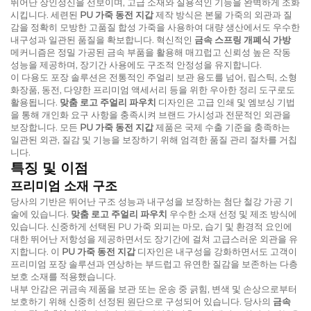
뛰어난 장인정신을 선보이며, 고급 소재와 실용적인 기능을 완벽하게 조화
시킵니다. 세련된
PU 가죽 동전 지갑
제작 방식은 본물 가죽의 외관과 질
감을 정확히 모방한 고품질 합성 가죽을 사용하여 대량 생산에서도 우수한
내구성과 일관된 품질을 확보합니다. 혁신적인
금속 스프링 개폐식 가방
메커니즘은 정밀 가공된 금속 부품을 활용해 매끄럽고 신뢰성 높은 작동
성능을 제공하며, 장기간 사용에도 구조적 안정성을 유지합니다.
이 다용도 포장 솔루션은 전통적인 주얼리 보관 용도를 넘어, 립스틱, 소형
화장품, 동전, 다양한 프리미엄 액세서리 등을 위한 우아한 정리 도구로도
활용됩니다.
맞춤 로고 주얼리 파우치
디자인은 고급 인쇄 및 엠보싱 기법
을 통해 개인화 요구 사항을 충족시켜 브랜드 가시성과 전문적인 외관을
보장합니다. 모든
PU 가죽 동전 지갑
제품은 국제 수출 기준을 충족하는
일관된 외관, 질감 및 기능을 보장하기 위해 엄격한 품질 관리 절차를 거칩
니다.
특징 및 이점
프리미엄 소재 구조
당사의 기반은 뛰어난 구조 성능과 내구성을 보장하는 첨단 철강 가공 기
술에 있습니다.
맞춤 로고 주얼리 파우치
우수한 소재 선정 및 제조 방식에
있습니다. 신중하게 선택된 PU 가죽 외피는 마모, 습기 및 환경적 요인에
대한 뛰어난 저항성을 제공하면서도 장기간에 걸쳐 고급스러운 외관을 유
지합니다. 이
PU 가죽 동전 지갑
디자인은 내구성을 강화하면서도 고객이
프리미엄 포장 솔루션과 연상하는 부드럽고 유연한 질감을 보존하는 다층
보호 소재를 적용했습니다.
내부 안감은 귀금속 제품을 보관 또는 운송 중 긁힘, 변색 및 손상으로부터
보호하기 위해 신중히 선정된 원단으로 구성되어 있습니다. 당사의
금속