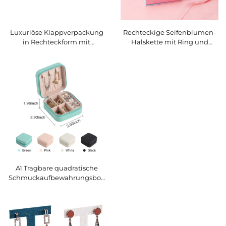
Luxuriöse Klappverpackung
Rechteckige Seifenblumen-
in Rechteckform mit
Halskette mit Ring und
individuellem Logo –
Ohrringen,
umweltfreundliche,
Aufbewahrungsbeutel mit
wasserabweisende und
Zugbandverschluss,
staubdichte PU-Leder-
romantisch, elegant, geprägt
Uhrbox als
– Schmuckgeschenk für den
Geschenkverpackung und
Valentinstag
Display-Box
A1 Tragbare quadratische
Schmuckaufbewahrungsbox
mit Reißverschluss, aus
Kunstleder – Schmuckboxen
für Halsketten, Anhänger,
Ohrringe und Ringe