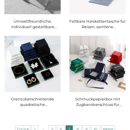
Umweltfreundliche,
Faltbare Halskettentasche für
individuell gestaltbare
Reisen, samtene
Papier-Kartone für Ohrringe,
Aufbewahrungsbox für
Schmuck- und Halsketten-
Anhänger, Perlen, Ketten
Display- sowie
und Schmuck,
Aufbewahrungsverpackung
Geschenkbeutel für
Perlenhalsketten
Grenzüberschreitende
Schmuckpapierbox mit
quadratische
Zugbandverschluss für
Schmuckverpackungsbox für
Halsketten, Ohrringe,
Ohrringe, Ringe, Anhänger
Armbänder und Ringe,
und Halsketten –
Geschenkbox in Grau mit
Papierschenkbox
Schaumstoffeinlage,
...
Zurück
1
5
6
7
8
9
10
Weiter