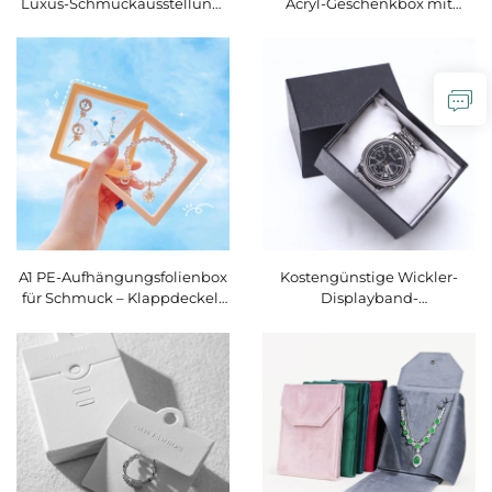
Luxus-Schmuckausstellung:
Acryl-Geschenkbox mit
Diamant- und Kristall-
Rosenmotiv für Schmuck und
Halsketten sowie Ohrring-
Lippenstift – Valentinstag-
Studs, Präsentations-Displays
Geschenkbox mit ewiger
und -Tabletts, Sets für
Blume für Halskette, Ring
Wandhalterungen
und Freundin
A1 PE-Aufhängungsfolienbox
Kostengünstige Wickler-
für Schmuck – Klappdeckel-
Displayband-
Box für Edelsteine, Ringe und
Uhrverpackungsbox
ungeschliffene Steine –
Schmuckverpackung und
Diamant-Display