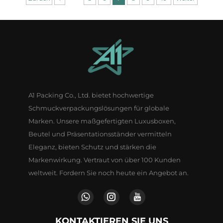
individuelle Größe und Form
A1 Packing Co., Ltd. bietet hochwertige
Schmuckverpackungslösungen für globale
Marken. Unsere maßgefertigten Luxusboxen,
Beutel und Präsentationsständer vermitteln
Eleganz, bieten Schutz und stärken die
Markenwirkung. Vertraut von über 100 Kunden
weltweit. Fordern Sie noch heute ein Angebot an.
KONTAKTIEREN SIE UNS