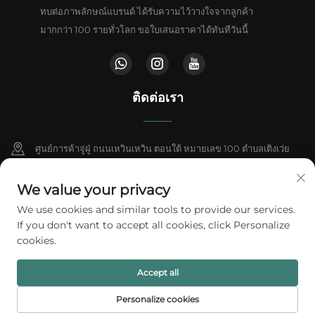
ทบต่อภาพลักษณ์แบรนด์ ได้รับความไว้วางใจจากลูกค้า
มากกว่า 100 รายทั่วโลก ขอใบเสนอราคาได้ทันทีวันนี้
ติดต่อเรา
ศูนย์การค้าจู่ฝู่ ถนนเหวินเหวิน ตอนใต้ หมายเลข 100 ตำบลเติงเว่ย
เมืองตงกวน มณฑลกว่างตง ประเทศจีน
We value your privacy
+86-18802602550
We use cookies and similar tools to provide our services.
If you don't want to accept all cookies, click Personalize
[email protected]
cookies.
Accept all
ลิขสิทธิ์ © 2026 A1 Packing Co., Ltd สงวนสิทธิ์ทั้งหมด
นโยบายความเป็นส่วน
ตัว
Personalize cookies