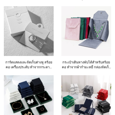
อัญมณี แหวนสำหรับโชว์หน้าเพชร
หรือหินธรรมชาติเปลือย บรรจุ
ภัณฑ์เครื่องประดับและการจัด
แสดงเพชร
การ์ดแสดงและจัดเก็บต่างหู สร้อย
กระเป๋าเดินทางพับได้สำหรับสร้อย
คอ เครื่องประดับ ทำจากกระดาษ
คอ ทำจากผ้ากำมะหยี่ กล่องจัดเก็บ
แข็งที่เป็นมิตรต่อสิ่งแวดล้อม
เครื่องประดับ เช่น จี้ เม็ดลูกปัด โซ่
สามารถปรับแต่งได้ตามความ
รวมถึงของขวัญสร้อยคอไข่มุก
ต้องการ
พร้อมถุงของขวัญ