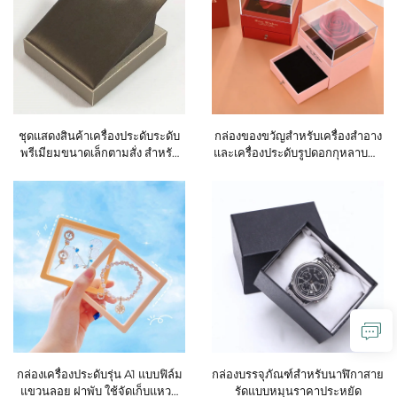
ชุดแสดงสินค้าเครื่องประดับระดับ
กล่องของขวัญสำหรับเครื่องสำอาง
พรีเมียมขนาดเล็กตามสั่ง สำหรับ
และเครื่องประดับรูปดอกกุหลาบทำ
สร้อยคอ ต่างหูแบบหมุด และอื่นๆ
จากอะคริลิกใสคุณภาพสูง ใช้เป็นก
ทำจากคริสตัลหรือเพชร พร้อมถาด
ล่องบรรจุสร้อยคอ แหวน หรือ
จัดแสดงและชั้นวางสำหรับติดผนัง
ลิปสติกในวันวาเลนไทน์ พร้อม
ดอกไม้นิรันดร์
กล่องเครื่องประดับรุ่น A1 แบบฟิล์ม
กล่องบรรจุภัณฑ์สำหรับนาฬิกาสาย
แขวนลอย ฝาพับ ใช้จัดเก็บแหวน
รัดแบบหมุนราคาประหยัด