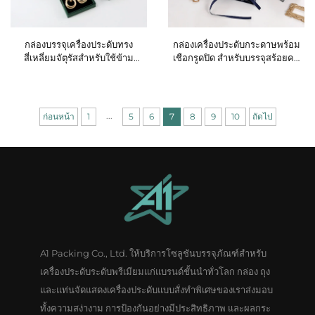
กล่องบรรจุเครื่องประดับทรง
กล่องเครื่องประดับกระดาษพร้อม
สี่เหลี่ยมจัตุรัสสำหรับใช้ข้าม
เชือกรูดปิด สำหรับบรรจุสร้อยคอ
พรมแดน ใช้บรรจุต่างหู แหวน
ต่างหู กำไล และแหวน กล่องของ
เพชรพลอยแขวน และสร้อยคอ —
ขวัญ โฟมสีเทา สามารถกำหนด
กล่องของขวัญกระดาษ
ขนาดและรูปร่างได้ตามความ
ต้องการ
...
ก่อนหน้า
1
5
6
7
8
9
10
ถัดไป
A1 Packing Co., Ltd. ให้บริการโซลูชันบรรจุภัณฑ์สำหรับ
เครื่องประดับระดับพรีเมียมแก่แบรนด์ชั้นนำทั่วโลก กล่อง ถุง
และแท่นจัดแสดงเครื่องประดับแบบสั่งทำพิเศษของเราส่งมอบ
ทั้งความสง่างาม การป้องกันอย่างมีประสิทธิภาพ และผลกระ