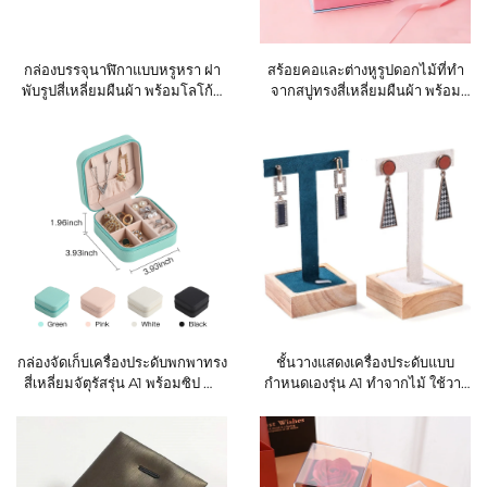
กล่องบรรจุนาฬิกาแบบหรูหรา ฝา
สร้อยคอและต่างหูรูปดอกไม้ที่ทำ
พับรูปสี่เหลี่ยมผืนผ้า พร้อมโลโก้ที่
จากสบู่ทรงสี่เหลี่ยมผืนผ้า พร้อม
ลูกค้าออกแบบเอง ทำจากหนัง PU
กล่องเก็บของแบบมีเชือกผูกปิดฝา
เป็นมิตรกับสิ่งแวดล้อม กันน้ำและ
ให้ความรู้สึกโรแมนติกและหรูหรา
กันฝุ่น ใช้เป็นกล่องของขวัญและ
มีลวดลายนูนเด่น ใช้เป็นของขวัญ
กล่องจัดแสดง
ในวันวาเลนไทน์
กล่องจัดเก็บเครื่องประดับพกพาทรง
ชั้นวางแสดงเครื่องประดับแบบ
สี่เหลี่ยมจัตุรัสรุ่น A1 พร้อมซิป ทำ
กำหนดเองรุ่น A1 ทำจากไม้ ใช้วาง
จากหนัง PU ใช้จัดเก็บสร้อยคอ จี้
ต่างหูได้สองคู่
ต่างหู และแหวน