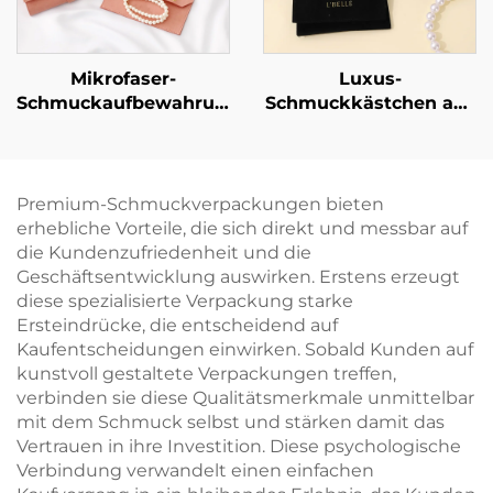
Mikrofaser-
Luxus-
Schmuckaufbewahrungstasche
Schmuckkästchen aus
mit individueller
steifem Karton mit
Gravur – tragbar,
individuellem Logo im
multifunktional, für
Schubladen-Stil –
Ohrringe, Ringe,
Schmuckaufbewahrung
Premium-Schmuckverpackungen bieten
Halsketten und Uhren
mit Bandgriff zur
erhebliche Vorteile, die sich direkt und messbar auf
– Aufrolltasche
Verpackung von
die Kundenzufriedenheit und die
Halskette und Ring
Geschäftsentwicklung auswirken. Erstens erzeugt
diese spezialisierte Verpackung starke
Ersteindrücke, die entscheidend auf
Kaufentscheidungen einwirken. Sobald Kunden auf
kunstvoll gestaltete Verpackungen treffen,
verbinden sie diese Qualitätsmerkmale unmittelbar
mit dem Schmuck selbst und stärken damit das
Vertrauen in ihre Investition. Diese psychologische
Verbindung verwandelt einen einfachen