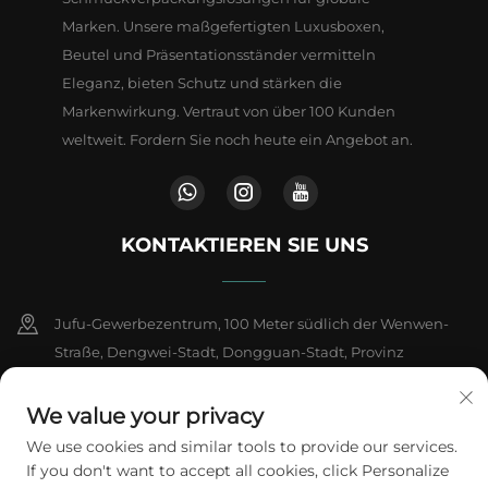
Marken. Unsere maßgefertigten Luxusboxen,
Beutel und Präsentationsständer vermitteln
Eleganz, bieten Schutz und stärken die
Markenwirkung. Vertraut von über 100 Kunden
weltweit. Fordern Sie noch heute ein Angebot an.
KONTAKTIEREN SIE UNS
Jufu-Gewerbezentrum, 100 Meter südlich der Wenwen-
Straße, Dengwei-Stadt, Dongguan-Stadt, Provinz
Guangdong, China
We value your privacy
+86-18802602550
We use cookies and similar tools to provide our services.
If you don't want to accept all cookies, click Personalize
[email protected]