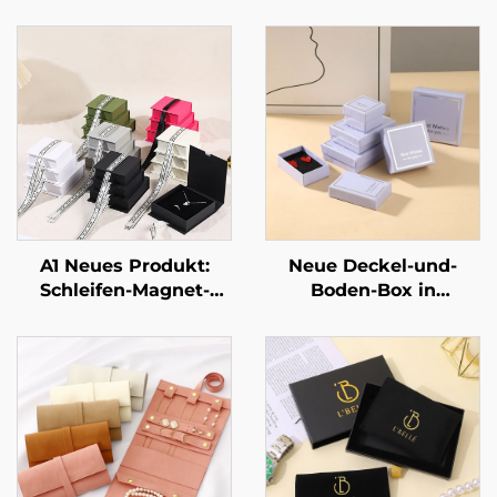
A1 Neues Produkt:
Neue Deckel-und-
Schleifen-Magnet-
Boden-Box in
Klappschmuckbox –
lavendellila,
luxuriöse Verpackung
rechteckig, schlichtes
für Schmuck, Ringe,
Muster –
Uhren, Halsketten und
Schmuckverpackungsbo
Ohrringe mit Logo
für Ringe und
Halsketten