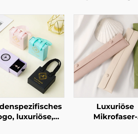
denspezifisches
Luxuriöse
ogo, luxuriöse,
Mikrofaser-
stabile
Schmucktasche
appschmuck-
individuellem 