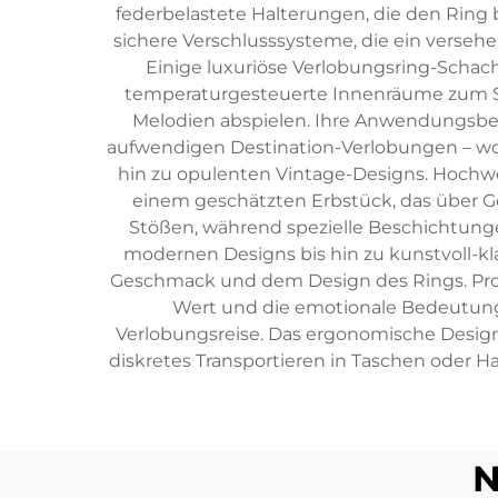
federbelastete Halterungen, die den Rin
sichere Verschlusssysteme, die ein versehen
Einige luxuriöse Verlobungsring-Schac
temperaturgesteuerte Innenräume zum Sc
Melodien abspielen. Ihre Anwendungsber
aufwendigen Destination-Verlobungen – wobe
hin zu opulenten Vintage-Designs. Hochwe
einem geschätzten Erbstück, das über G
Stößen, während spezielle Beschichtunge
modernen Designs bis hin zu kunstvoll-k
Geschmack und dem Design des Rings. Prof
Wert und die emotionale Bedeutung s
Verlobungsreise. Das ergonomische Desi
diskretes Transportieren in Taschen oder 
N