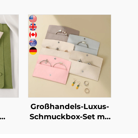
Großhandels-Luxus-
Schmuckbox-Set mit
 mit
individuellem Logo –
Logo
Verpackung für