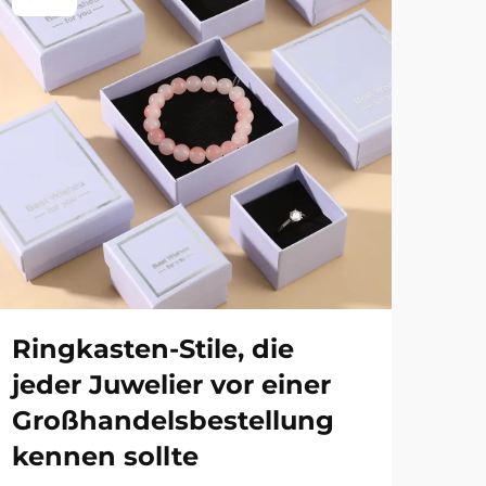
Ringkasten-Stile, die
We
jeder Juwelier vor einer
Si
Großhandelsbestellung
ku
kennen sollte
Le