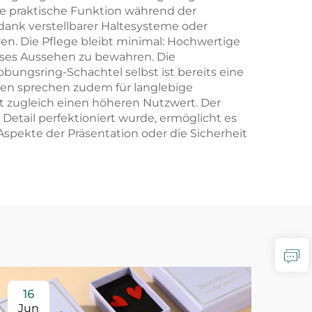
e praktische Funktion während der
dank verstellbarer Haltesysteme oder
eren. Die Pflege bleibt minimal: Hochwertige
oses Aussehen zu bewahren. Die
bungsring-Schachtel selbst ist bereits eine
en sprechen zudem für langlebige
t zugleich einen höheren Nutzwert. Der
 Detail perfektioniert wurde, ermöglicht es
Aspekte der Präsentation oder die Sicherheit
16
2
Jun
Ju