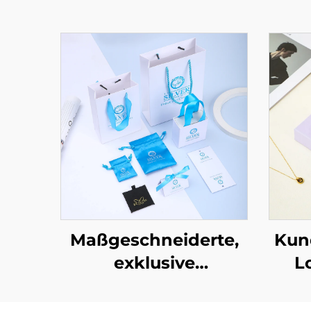
Maßgeschneiderte,
Kun
exklusive
L
Schubladenschachtel
mit Auszugfunktion –
P