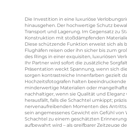
Exquisites, stabiles
Sch
Karton-
exqu
Die Investition in eine luxuriöse Verlobungsr
hinausgehen. Der hochwertige Schutz bewahr
Schmuckverpackungsgehäu
als
Transport und Lagerung. Im Gegensatz zu St
für Luxus-Halsketten,
H
Konstruktion mit stoßdämpfenden Materialie
Diese schützende Funktion erweist sich als
-Ringe und andere
Flughäfen reisen oder ihn sicher bis zum g
signifikante
ma
des Rings in einer exquisiten, luxuriösen Ve
Ihr Partner wird sofort die zusätzliche Sorgfa
Schmuckstücke
G
Präsentation weckt Spannung, wenn sich die 
G
sorgen kontrastreiche Innenfarben gezielt da
Hochzeitsfotografen halten beeindruckende B
minderwertige Materialien oder mangelhafte 
nachhaltiger, wenn sie Qualität und Eleganz 
herausfällt, falls die Schachtel umkippt; pr
nervenaufreibenden Momenten des Antritts. 
sein angemessenes Gewicht ein Gefühl von We
Schachtel zu einem geschätzten Erinnerung
aufbewahrt wird – als greifbarer Zeitzeuge de