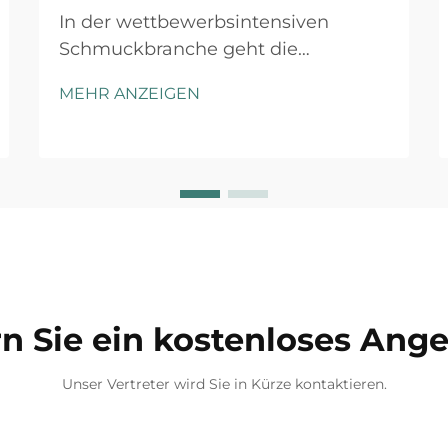
In der wettbewerbsintensiven
Schmuckbranche geht die
Produktpräsentation weit über den
MEHR ANZEIGEN
inneren Wert der Stücke hinaus.
Eine Premium-
Schmuckverpackungsbox stellt den
entscheidenden ersten Kontakt
zwischen Ihrer Marke und dem
Kunden dar und schafft
nachhaltige...
n Sie ein kostenloses Ang
Unser Vertreter wird Sie in Kürze kontaktieren.