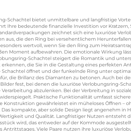
ubladenbox mit
und Halskettenc
isitem Bandgriff
Einsatz – wei
ing-Schachtel bietet unmittelbare und langfristige Vorte
t Ihre bedeutende finanzielle Investition vor Kratzer
se
 Verpackung für
Verpackungsta
andardverpackungen zeichnet sich eine luxuriöse Verlo
alsketten und
für Anhänger
n aus, die den Ring bei versehentlichem Herunterfall
 besonders wertvoll, wenn Sie den Ring zum Heiratsantr
Ringe –
antioxidativ
roßen Moment aufbewahren. Die emotionale Wirkung läs
rkengebundene
Aufbewahrungsh
rlobungsring-Schachtel steigert die Romantik und unters
lt erkennen, die Sie in die Gestaltung eines perfekten Ant
eschenkbox,
Schachtel öffnet und der funkelnde Ring unter optimale
roßbestellung
für, die Brillanz des Diamanten zu betonen. Auch bei der
ilder fest, bei denen die luxuriöse Verlobungsring-Scha
Verarbeitung abzulenken. Bei der Verbreitung in sozia
widerspiegelt. Praktische Funktionalität umfasst sichere
äzise Konstruktion gewährleistet ein müheloses Öffnen –
Das kompakte, aber solide Design liegt angenehm in H
rtigkeit und Qualität. Langfristiger Nutzen entsteht d
sstück wird, das entweder auf der Kommode ausgestel
s Antrittstages. Viele Paare nutzen ihre luxuriöse Verlo