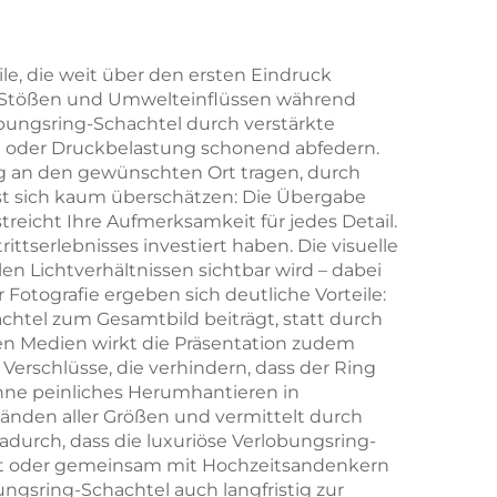
lip-
Halsketten, Ringe
che
und Ohrringe mit
ile, die weit über den ersten Eindruck
n, Stößen und Umwelteinflüssen während
sche
Schublade,
bungsring-Schachtel durch verstärkte
,
personalisierte
en oder Druckbelastung schonend abfedern.
ag an den gewünschten Ort tragen, durch
e
Geschenkbox im
st sich kaum überschätzen: Die Übergabe
ülle
Großpack
treicht Ihre Aufmerksamkeit für jedes Detail.
rittserlebnisses investiert haben. Die visuelle
n Lichtverhältnissen sichtbar wird – dabei
 Fotografie ergeben sich deutliche Vorteile:
chtel zum Gesamtbild beiträgt, statt durch
len Medien wirkt die Präsentation zudem
 Verschlüsse, die verhindern, dass der Ring
 ohne peinliches Herumhantieren in
änden aller Größen und vermittelt durch
adurch, dass die luxuriöse Verlobungsring-
lt oder gemeinsam mit Hochzeitsandenkern
bungsring-Schachtel auch langfristig zur