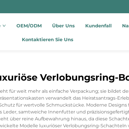
e
OEM/ODM
Über Uns
Kundenfall
Na
Kontaktieren Sie Uns
uxuriöse Verlobungsring-B
eht für weit mehr als einfache Verpackung; sie bildet 
sentationskasten verwandelt das Heiratsantrags-Erleb
 Schutz für wertvolle Schmuckstücke. Moderne Designs f
eder, samtweiche Innenfutter und präzisionsgefertigte
geht über reine Aufbewahrung hinaus, da diese Schacht
ntwickelte Modelle luxuriöser Verlobungsring-Schachte