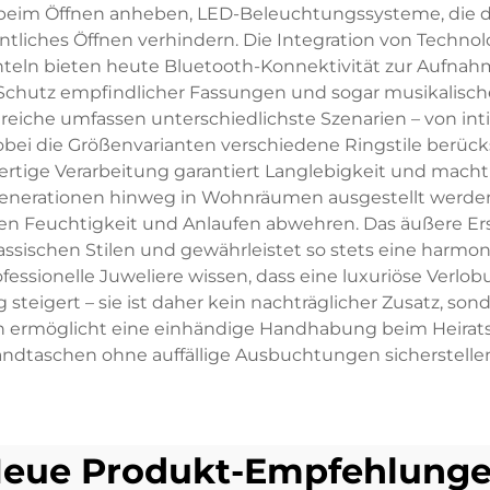
g beim Öffnen anheben, LED-Beleuchtungssysteme, die 
tliches Öffnen verhindern. Die Integration von Technolog
hteln bieten heute Bluetooth-Konnektivität zur Aufnah
hutz empfindlicher Fassungen und sogar musikalische 
eiche umfassen unterschiedlichste Szenarien – von inti
i die Größenvarianten verschiedene Ringstile berücksi
rtige Verarbeitung garantiert Langlebigkeit und macht 
enerationen hinweg in Wohnräumen ausgestellt werden 
n Feuchtigkeit und Anlaufen abwehren. Das äußere Ers
lassischen Stilen und gewährleistet so stets eine har
essionelle Juweliere wissen, dass eine luxuriöse Ve
teigert – sie ist daher kein nachträglicher Zusatz, sond
gn ermöglicht eine einhändige Handhabung beim Heir
Handtaschen ohne auffällige Ausbuchtungen sicherstelle
eue Produkt-Empfehlung