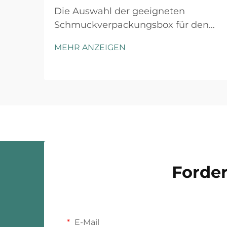
Die Auswahl der geeigneten
Schmuckverpackungsbox für den
Einzelhandel erfordert sorgfältige
MEHR ANZEIGEN
Abwägung mehrerer Faktoren, die
sowohl die Kundenwahrnehmung
als auch die betriebliche Effizienz
beeinflussen. Die richtige
Verpackungslösung dient nicht nur
als Schutz...
Forder
E-Mail