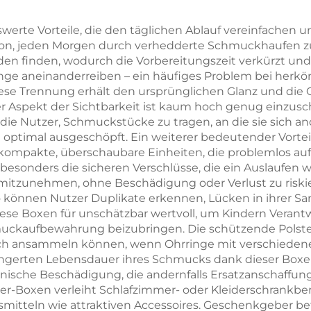
ubladenbox mit
schlichtes Must
isitem Bandgriff
Schmuckverpac
erte Vorteile, die den täglichen Ablauf vereinfachen 
ration, jeden Morgen durch verhedderte Schmuckhaufen z
 Verpackung für
für Ringe un
n finden, wodurch die Vorbereitungszeit verkürzt und 
alsketten und
Halsketten
inge aneinanderreiben – ein häufiges Problem bei her
se Trennung erhält den ursprünglichen Glanz und die O
Ringe –
r Aspekt der Sichtbarkeit ist kaum hoch genug einzusch
rkengebundene
 die Nutzer, Schmuckstücke zu tragen, an die sie sich an
optimal ausgeschöpft. Ein weiterer bedeutender Vorteil
eschenkbox,
ompakte, überschaubare Einheiten, die problemlos au
roßbestellung
besonders die sicheren Verschlüsse, die ein Auslaufen 
tzunehmen, ohne Beschädigung oder Verlust zu riskiere
können Nutzer Duplikate erkennen, Lücken in ihrer Sa
diese Boxen für unschätzbar wertvoll, um Kindern Vera
hmuckaufbewahrung beizubringen. Die schützende Pols
 sich ansammeln können, wenn Ohrringe mit verschied
erlängerten Lebensdauer ihres Schmucks dank dieser B
nische Beschädigung, die andernfalls Ersatzanschaffun
er-Boxen verleiht Schlafzimmer- oder Kleiderschrankbe
smitteln wie attraktiven Accessoires. Geschenkgeber b