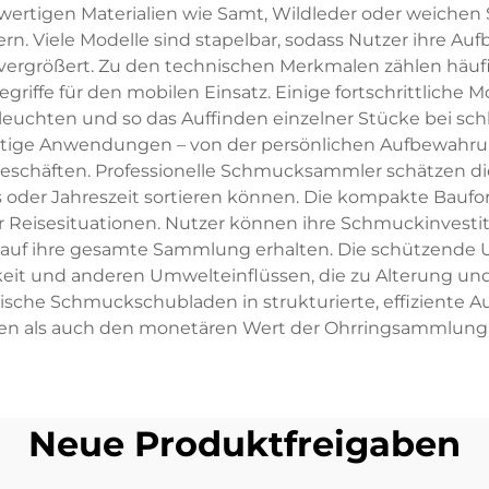
wertigen Materialien wie Samt, Wildleder oder weichen 
n. Viele Modelle sind stapelbar, sodass Nutzer ihre A
ergrößert. Zu den technischen Merkmalen zählen häufi
griffe für den mobilen Einsatz. Einige fortschrittliche 
euchten und so das Auffinden einzelner Stücke bei schle
fältige Anwendungen – von der persönlichen Aufbewahru
geschäften. Professionelle Schmucksammler schätzen di
ass oder Jahreszeit sortieren können. Die kompakte Baufo
Reisesituationen. Nutzer können ihre Schmuckinvesti
iff auf ihre gesamte Sammlung erhalten. Die schützen
keit und anderen Umwelteinflüssen, die zu Alterung un
ische Schmuckschubladen in strukturierte, effiziente
hen als auch den monetären Wert der Ohrringsammlung
Neue Produktfreigaben