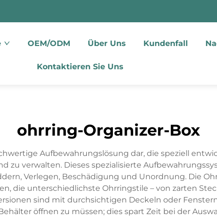
e
OEM/ODM
Über Uns
Kundenfall
Na
Kontaktieren Sie Uns
ohrring-Organizer-Box
hochwertige Aufbewahrungslösung dar, die speziell entw
nd zu verwalten. Dieses spezialisierte Aufbewahrungss
dern, Verlegen, Beschädigung und Unordnung. Die Ohr
 die unterschiedlichste Ohrringstile – von zarten Ste
sionen sind mit durchsichtigen Deckeln oder Fenstern 
älter öffnen zu müssen; dies spart Zeit bei der Auswah