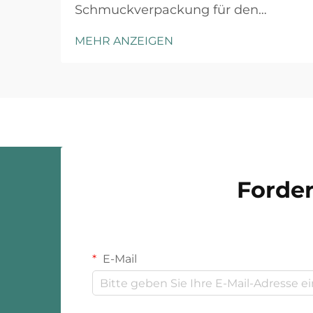
Schmuckverpackung für den
Einzelhandel erfordert ein
MEHR ANZEIGEN
strategisches Verständnis der
Markenpositionierung, der
Kundenerwartungen und der
operativen Gegebenheiten.
Luxusmarken und Fast-Fashion-
Einzelhändler agieren unter
grundsätzlich unterschiedlichen ...
Forder
E-Mail