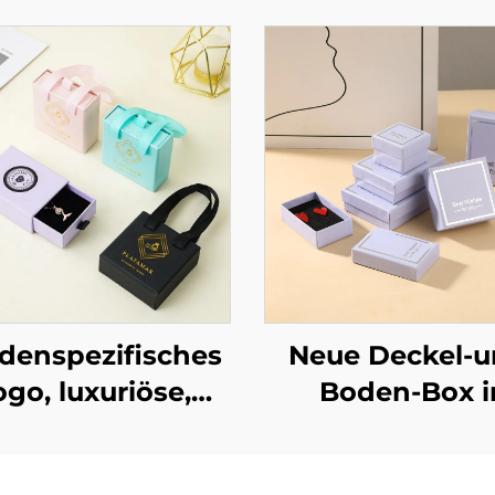
denspezifisches
Neue Deckel-u
ogo, luxuriöse,
Boden-Box i
stabile
lavendellila
appschmuck-
rechteckig,