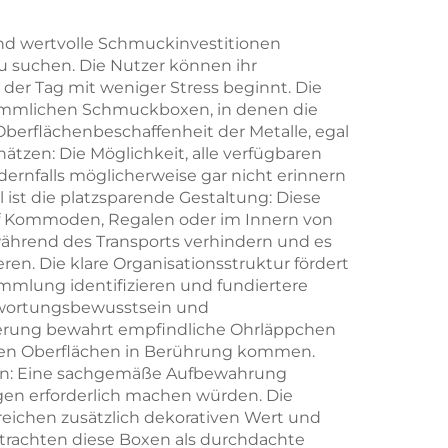
er –
kungsbox
und wertvolle Schmuckinvestitionen
u suchen. Die Nutzer können ihr
d
der Tag mit weniger Stress beginnt. Die
kömmlichen Schmuckboxen, in denen die
berflächenbeschaffenheit der Metalle, egal
ätzen: Die Möglichkeit, alle verfügbaren
dernfalls möglicherweise gar nicht erinnern
 ist die platzsparende Gestaltung: Diese
f Kommoden, Regalen oder im Innern von
während des Transports verhindern und es
n. Die klare Organisationsstruktur fördert
mmlung identifizieren und fundiertere
ntwortungsbewusstsein und
terung bewahrt empfindliche Ohrläppchen
enen Oberflächen in Berührung kommen.
oxen: Eine sachgemäße Aufbewahrung
gen erforderlich machen würden. Die
reichen zusätzlich dekorativen Wert und
etrachten diese Boxen als durchdachte