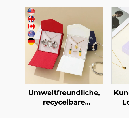
Umweltfreundliche,
Kun
recycelbare
L
Halsketten- und
Ohrring-Verpackung
P