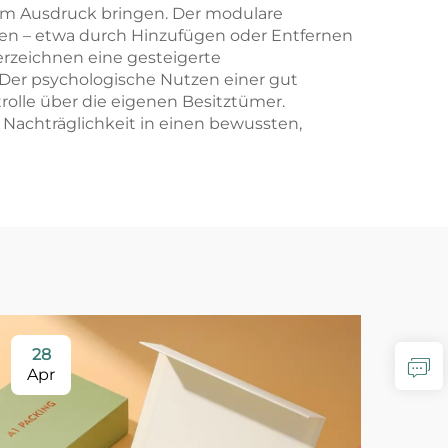
um Ausdruck bringen. Der modulare
sen – etwa durch Hinzufügen oder Entfernen
verzeichnen eine gesteigerte
Der psychologische Nutzen einer gut
olle über die eigenen Besitztümer.
Nachträglichkeit in einen bewussten,
28
2
Apr
Ma