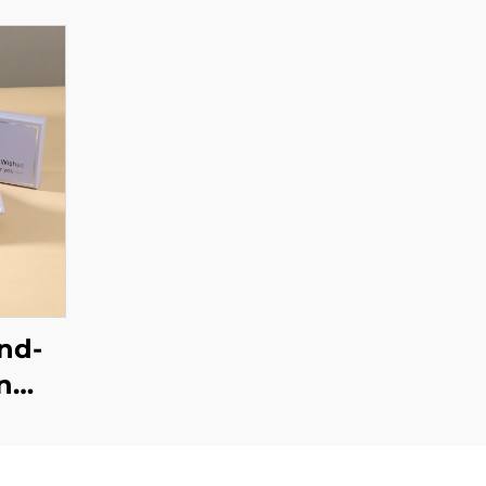
nd-
n
,