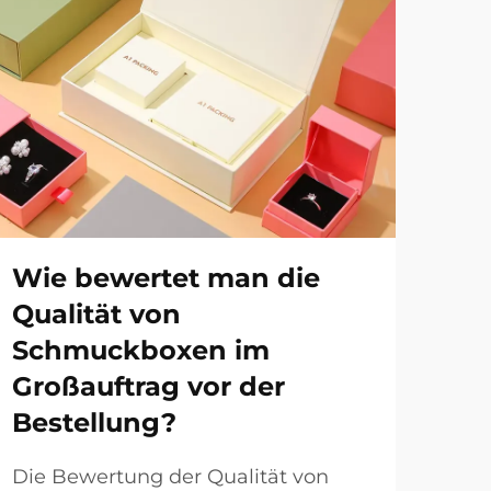
Wie bewertet man die
Wa
Qualität von
ma
Schmuckboxen im
Sc
Großauftrag vor der
Pr
Bestellung?
Im 
des
Die Bewertung der Qualität von