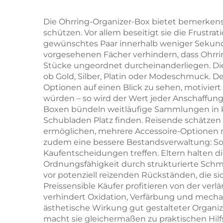
mit kleiner
Sch
Mindestbestellmenge
exqu
Die Ohrring-Organizer-Box bietet bemerkensw
schützen. Vor allem beseitigt sie die Frust
(MOQ);
als
gewünschtes Paar innerhalb weniger Sekunde
minimalistischer
H
vorgesehenen Fächer verhindern, dass Ohrr
Stücke ungeordnet durcheinanderliegen. Die
Karton-
ob Gold, Silber, Platin oder Modeschmuck. De
Schmuckkasten für
ma
Optionen auf einen Blick zu sehen, motiviert
würden – so wird der Wert jeder Anschaffung 
Geschenke,
G
Boxen bündeln weitläufige Sammlungen in k
Einzelhandelsfertig,
G
Schubladen Platz finden. Reisende schätzen 
ermöglichen, mehrere Accessoire-Optionen mi
sofort versandbereit
zudem eine bessere Bestandsverwaltung: So 
Kaufentscheidungen treffen. Eltern halten 
Ordnungsfähigkeit durch strukturierte Sc
vor potenziell reizenden Rückständen, die
Preissensible Käufer profitieren von der v
verhindert Oxidation, Verfärbung und mecha
ästhetische Wirkung gut gestalteter Organiz
macht sie gleichermaßen zu praktischen Hilf