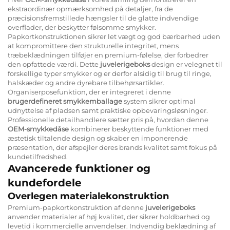
ekstraordinær opmærksomhed på detaljer, fra de
præcisionsfremstillede hængsler til de glatte indvendige
overflader, der beskytter følsomme smykker.
Papkortkonstruktionen sikrer let vægt og god bærbarhed uden
at kompromittere den strukturelle integritet, mens
træbeklædningen tilføjer en premium-følelse, der forbedrer
den opfattede værdi. Dette
juvelerigeboks
design er velegnet til
forskellige typer smykker og er derfor alsidig til brug til ringe,
halskæder og andre dyrebare tilbehørsartikler.
Organiserposefunktion, der er integreret i denne
brugerdefineret smykkemballage
system sikrer optimal
udnyttelse af pladsen samt praktiske opbevaringsløsninger.
Professionelle detailhandlere sætter pris på, hvordan denne
OEM-smykkedåse
kombinerer beskyttende funktioner med
æstetisk tiltalende design og skaber en imponerende
præsentation, der afspejler deres brands kvalitet samt fokus på
kundetilfredshed.
Avancerede funktioner og
kundefordele
Overlegen materialekonstruktion
Premium-papkortkonstruktion af denne
juvelerigeboks
anvender materialer af høj kvalitet, der sikrer holdbarhed og
levetid i kommercielle anvendelser. Indvendig beklædning af