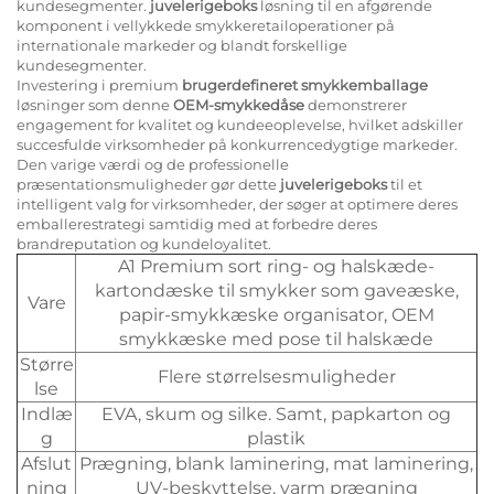
kundesegmenter.
juvelerigeboks
løsning til en afgørende
komponent i vellykkede smykkeretailoperationer på
internationale markeder og blandt forskellige
kundesegmenter.
Investering i premium
brugerdefineret smykkemballage
løsninger som denne
OEM-smykkedåse
demonstrerer
engagement for kvalitet og kundeeoplevelse, hvilket adskiller
succesfulde virksomheder på konkurrencedygtige markeder.
Den varige værdi og de professionelle
præsentationsmuligheder gør dette
juvelerigeboks
til et
intelligent valg for virksomheder, der søger at optimere deres
emballerestrategi samtidig med at forbedre deres
brandreputation og kundeloyalitet.
A1 Premium sort ring- og halskæde-
kartondæske til smykker som gaveæske,
Vare
papir-smykkæske organisator, OEM
smykkæske med pose til halskæde
Større
Flere størrelsesmuligheder
lse
Indlæ
EVA, skum og silke. Samt, papkarton og
g
plastik
Afslut
Prægning, blank laminering, mat laminering,
ning
UV-beskyttelse, varm prægning