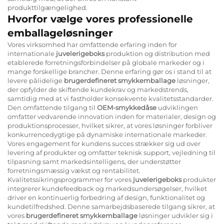
produkttilgængelighed.
Hvorfor vælge vores professionelle
emballageløsninger
Vores virksomhed har omfattende erfaring inden for
internationale
juvelerigeboks
produktion og distribution med
etablerede forretningsforbindelser på globale markeder og i
mange forskellige brancher. Denne erfaring gør os i stand til at
levere pålidelige
brugerdefineret smykkemballage
løsninger,
der opfylder de skiftende kundekrav og markedstrends,
samtidig med at vi fastholder konsekvente kvalitetsstandarder.
Den omfattende tilgang til
OEM-smykkedåse
udviklingen
omfatter vedvarende innovation inden for materialer, design og
produktionsprocesser, hvilket sikrer, at vores løsninger forbliver
konkurrencedygtige på dynamiske internationale markeder.
Vores engagement for kundens succes strækker sig ud over
levering af produkter og omfatter teknisk support, vejledning til
tilpasning samt markedsintelligens, der understøtter
forretningsmæssig vækst og rentabilitet.
Kvalitetssikringsprogrammer for vores
juvelerigeboks
produkter
integrerer kundefeedback og markedsundersøgelser, hvilket
driver en kontinuerlig forbedring af design, funktionalitet og
kundetilfredshed. Denne samarbejdsbaserede tilgang sikrer, at
vores
brugerdefineret smykkemballage
løsninger udvikler sig i