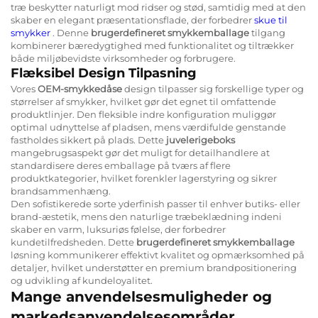
træ beskytter naturligt mod ridser og stød, samtidig med at den
skaber en elegant præsentationsflade, der forbedrer
skue til
smykker
. Denne
brugerdefineret smykkemballage
tilgang
kombinerer bæredygtighed med funktionalitet og tiltrækker
både miljøbevidste virksomheder og forbrugere.
Flæksibel Design Tilpasning
Vores
OEM-smykkedåse
design tilpasser sig forskellige typer og
størrelser af smykker, hvilket gør det egnet til omfattende
produktlinjer. Den fleksible indre konfiguration muliggør
optimal udnyttelse af pladsen, mens værdifulde genstande
fastholdes sikkert på plads. Dette
juvelerigeboks
mangebrugsaspekt gør det muligt for detailhandlere at
standardisere deres emballage på tværs af flere
produktkategorier, hvilket forenkler lagerstyring og sikrer
brandsammenhæng.
Den sofistikerede sorte yderfinish passer til enhver butiks- eller
brand-æstetik, mens den naturlige træbeklædning indeni
skaber en varm, luksuriøs følelse, der forbedrer
kundetilfredsheden. Dette
brugerdefineret smykkemballage
løsning kommunikerer effektivt kvalitet og opmærksomhed på
detaljer, hvilket understøtter en premium brandpositionering
og udvikling af kundeloyalitet.
Mange anvendelsesmuligheder og
markedsanvendelsesområder