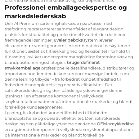
takt med skiftende markedskrav og kundepreference.
Professionel emballageekspertise og
markedslederskab
Den A1 Premium sorte ringhalskæde i papkasse med
træfodring repræsenterer sammenfaldet af elegant design,
praktisk funktionalitet og professionel kvalitet, der definerer
fremragende løsninger
juvelerigeboks
system leverer
ekstraordinær værdi gennem sin kombination af beskyttende
funktioner, æstetisk tiltrækkelighed og fleksibilitet i forhold til
tilpasning, hvilket understøtter mangfoldige forretningskrav og
brandpositioneringsstrategier.
brugerdefineret
smykkemballage
professionelle detailhandlere, distributører og
importører anerkender de konkurrencemæssige fordele, som
denne løsning tilbyder – fra forbedret kundetilfredshed til
forbedret brandopfattelse og operativ effektivitet. Det
sofistikerede design og den pålidelige ydeevne gør denne
løsning til en afgørende komponent i vellykkede
smykkeretailoperationer på internationale markeder og blandt
forskellige kundesegmenter.
Løsning, fra forbedret kundetilfredshed til forbedret
brandopfattelse og operativ effektivitet. Den sofistikerede
design og den pålidelige ydeevne gør denne
OEM-smykkedåse
en afgørende komponent i vellykkede smykkeretailoperationer
på internationale markeder og blandt forskellige