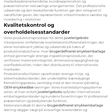
medarbejderanerkendelse, kundeappreciation og
præsentationer ved særlige arrangementer. Det professionelle
udseende og den beskyttende funktion gør den velegnet til
værdifulde gaver, der repræsenterer virksomhedens værdier og
investering i relationer.
Kvalitetskontrol og
overholdelsesstandarder
Vores produktionsprocesser for dette
juvelerigeboks
inkorporerer omfattende kvalitetskontrolforanstaltninger, der
sikrer konsekvent ydelse og udseende på tværs af
produktionsbatchene. Hver
brugerdefineret smykkemballage
enhed gennemgår strenge inspektionsprocedurer, der
verificerer materialeintegritet, dimensionsnøjagtighed og
overfladekvalitet, inden den distribueres til internationale
markeder.
Produktionsfaciliteten opretholder strenge miljø- og
sikkerhedsstandarder, der understøtter bæredygtige
fremstillingspraksis, samtidig med at den leverer pålidelig
OEM-smykkedåse
løsninger. Vores kvalitetsstyringssystemer
sikrer, at hver enkelt
juvelerigeboks
opfylder internationale
emballagestandarder og kundens forventninger til professionel
præsentation og beskyttende funktion.
Materialeindkøb til denne
brugerdefineret smykkemballage
løsning lægger vægt på ansvarlige leverandører og