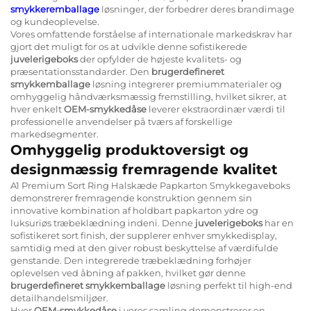
smykkeremballage
løsninger, der forbedrer deres brandimage
og kundeoplevelse.
Vores omfattende forståelse af internationale markedskrav har
gjort det muligt for os at udvikle denne sofistikerede
juvelerigeboks
der opfylder de højeste kvalitets- og
præsentationsstandarder. Den
brugerdefineret
smykkemballage
løsning integrerer premiummaterialer og
omhyggelig håndværksmæssig fremstilling, hvilket sikrer, at
hver enkelt
OEM-smykkedåse
leverer ekstraordinær værdi til
professionelle anvendelser på tværs af forskellige
markedsegmenter.
Omhyggelig produktoversigt og
designmæssig fremragende kvalitet
A1 Premium Sort Ring Halskæde Papkarton Smykkegaveboks
demonstrerer fremragende konstruktion gennem sin
innovative kombination af holdbart papkarton ydre og
luksuriøs træbeklædning indeni. Denne
juvelerigeboks
har en
sofistikeret sort finish, der supplerer enhver smykkedisplay,
samtidig med at den giver robust beskyttelse af værdifulde
genstande. Den integrerede træbeklædning forhøjer
oplevelsen ved åbning af pakken, hvilket gør denne
brugerdefineret smykkemballage
løsning perfekt til high-end
detailhandelsmiljøer.
Hver
OEM-smykkedåse
i vores samling demonstrerer en