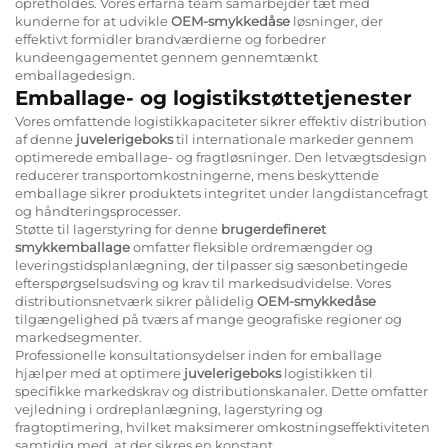
opretholdes. Vores erfarna team samarbejder tæt med
kunderne for at udvikle
OEM-smykkedåse
løsninger, der
effektivt formidler brandværdierne og forbedrer
kundeengagementet gennem gennemtænkt
emballagedesign.
Emballage- og logistikstøttetjenester
Vores omfattende logistikkapaciteter sikrer effektiv distribution
af denne
juvelerigeboks
til internationale markeder gennem
optimerede emballage- og fragtløsninger. Den letvægtsdesign
reducerer transportomkostningerne, mens beskyttende
emballage sikrer produktets integritet under langdistancefragt
og håndteringsprocesser.
Støtte til lagerstyring for denne
brugerdefineret
smykkemballage
omfatter fleksible ordremængder og
leveringstidsplanlægning, der tilpasser sig sæsonbetingede
efterspørgselsudsving og krav til markedsudvidelse. Vores
distributionsnetværk sikrer pålidelig
OEM-smykkedåse
tilgængelighed på tværs af mange geografiske regioner og
markedsegmenter.
Professionelle konsultationsydelser inden for emballage
hjælper med at optimere
juvelerigeboks
logistikken til
specifikke markedskrav og distributionskanaler. Dette omfatter
vejledning i ordreplanlægning, lagerstyring og
fragtoptimering, hvilket maksimerer omkostningseffektiviteten
samtidig med, at der sikres en konstant