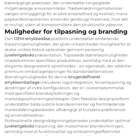
bæredygtige praksisser, der understøtter langsigtede
miljømæssige ansvarsområder. Træbeklædningsmaterialer
vælges omhyggeligt for at sikre ensartethed og kvalitet, mens
papkardkomponenter anvender genbrugt materiale, hvor det
er muligt, uden at kompromittere den strukturelle ydeevne.
Muligheder for tilpasning og branding
Den
OEM-smykkedåse
platform understøtter omfattende
tilpasningsmuligheder, der giver virksomheder mulighed for at
skabe unikke brand-oplevelser gennem personlig
juvelerigeboks
præsentation. Tilpassede størrelsesmuligheder
imødekommer specifikke produktkrav, samtidig med at den
elegante designestetik opretholdes – en egenskab, der adskiller
premium-emballageløsninger fra standardalternativer.
Brandingmuligheder for denne
brugerdefineret
smykkemballage
inkluderer logointegration, farvetilpasning og
ændringer af indre konfiguration, der er i overensstemmelse
med specifikke brandvejledninger og
markedspositioneringsstrategier. Den fleksible designplatform
understøtter både subtile brandelementer og fremtrædende
markedsføringsbeskeder, afhængigt af kundens præferencer
og anvendelseskrav.
Professionelle designrådgivningstjenester understøtter optimal
juvelerigeboks
tilpasning, der maksimerer brandvirkningen,
samtidig med at funktionalitet og omkostningseffektivitet