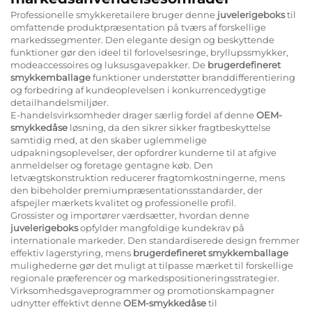
Professionelle smykkeretailere bruger denne
juvelerigeboks
til
omfattende produktpræsentation på tværs af forskellige
markedssegmenter. Den elegante design og beskyttende
funktioner gør den ideel til forlovelsesringe, bryllupssmykker,
modeaccessoires og luksusgavepakker. De
brugerdefineret
smykkemballage
funktioner understøtter branddifferentiering
og forbedring af kundeoplevelsen i konkurrencedygtige
detailhandelsmiljøer.
E-handelsvirksomheder drager særlig fordel af denne
OEM-
smykkedåse
løsning, da den sikrer sikker fragtbeskyttelse
samtidig med, at den skaber uglemmelige
udpakningsoplevelser, der opfordrer kunderne til at afgive
anmeldelser og foretage gentagne køb. Den
letvægtskonstruktion reducerer fragtomkostningerne, mens
den bibeholder premiumpræsentationsstandarder, der
afspejler mærkets kvalitet og professionelle profil.
Grossister og importører værdsætter, hvordan denne
juvelerigeboks
opfylder mangfoldige kundekrav på
internationale markeder. Den standardiserede design fremmer
effektiv lagerstyring, mens
brugerdefineret smykkemballage
mulighederne gør det muligt at tilpasse mærket til forskellige
regionale præferencer og markedspositioneringsstrategier.
Virksomhedsgaveprogrammer og promotionskampagner
udnytter effektivt denne
OEM-smykkedåse
til