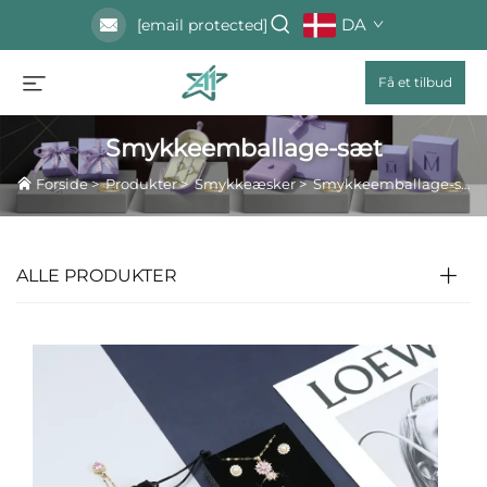
DA
[email protected]
Få et tilbud
Smykkeemballage-sæt
Forside
>
Produkter
>
Smykkeæsker
>
Smykkeemballage-sæt
ALLE PRODUKTER