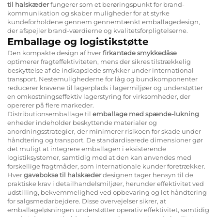
til halskæder
fungerer som et berøringspunkt for brand-
kommunikation og skaber muligheder for at styrke
kundeforholdene gennem gennemtænkt emballagedesign,
der afspejler brand-værdierne og kvalitetsforpligtelserne.
Emballage og logistikstøtte
Den kompakte design af hver
firkantede smykkedåse
optimerer fragteffektiviteten, mens der sikres tilstrækkelig
beskyttelse af de indkapslede smykker under international
transport. Nestemulighederne for låg og bundkomponenter
reducerer kravene til lagerplads i lagermiljøer og understøtter
en omkostningseffektiv lagerstyring for virksomheder, der
opererer på flere markeder.
Distributionsemballage til
emballage med spænde-lukning
enheder indeholder beskyttende materialer og
anordningsstrategier, der minimerer risikoen for skade under
håndtering og transport. De standardiserede dimensioner gør
det muligt at integrere emballagen i eksisterende
logistiksystemer, samtidig med at den kan anvendes med
forskellige fragtmåder, som internationale kunder foretrækker.
Hver
gavebokse til halskæder
designen tager hensyn til de
praktiske krav i detailhandelsmiljøer, herunder effektivitet ved
udstilling, bekvemmelighed ved opbevaring og let håndtering
for salgsmedarbejdere. Disse overvejelser sikrer, at
emballageløsningen understøtter operativ effektivitet, samtidig