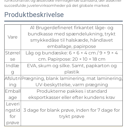
funktionalitet og æstetiske fremragende standard, der adskiller
succesfulde juvelervirksomheder på det globale marked.
Produktbeskrivelse
A1 Brugerdefineret firkantet låge- og
bundkasse med spændelukning, trykt
Vare
smykkedåse til halskæde, håndlavet
emballage, papirpose
Størrel
Låg og bundæske: 6 × 6 × 4 cm / 9 × 9 × 4
se
cm. Papirpose: 20 × 10 × 18 cm
Indlæ
EVA, skum og silke. Samt, papkarton og
g
plastik
Afslutn
Prægning, blank laminering, mat laminering,
ing
UV-beskyttelse, varm prægning
Emball
Produkterne pakkes i standard
age
eksportkasser eller efter kundens krav
Leveri
ngstid
3 dage for blank prøve, inden for 7 dage for
for
trykt prøve
prøve