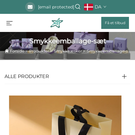
DA
[email protected]
Få et tilbud
Smykkeemballage-sæt
Forside
>
Produkter
>
Smykkeæsker
>
Smykkeemballage-sæt
ALLE PRODUKTER