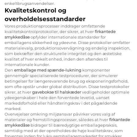
enkeltbrugsanvendelser.
Kvalitetskontrol og
overholdelsesstandarder
Vores produktionsprocesser inddrager omfattende
kvalitetskontrolprotokoller, der sikrer, at hver
firkantede
smykkedåse
opfylder internationale standarder for
emballagens sikkerhed og ydeevne. Disse protokoller omfatter
materialevalg, produktionsovervågning og endelig inspektion,
som bekræfter den strukturelle integritet og den æstetiske
kvalitet af hver enkelt enhed, inden den afsendes til
internationale kunder.
Den
emballage med spænde-lukning
komponenter
gennemgår specialiserede testprocedurer, der simulerer
betingelser for længerevarende brug og eksponeringsforhold,
som ofte opstår under global distribution. Disse testprotokoller
sikrer, at hver
gavebokse til halskæder
vedligeholder optimale
ydeegenskaber i hele den forventede levetid, uanset
markedsforhold eller håndteringskrav i det pågældende
marked.
Overvejelser omkring miljøansvar påvirker vores valg af
materialer og fremstillingsprocesser, således at hver
firkantede
smykkedåse
bidrager til bæredygtige emballagepraksis,
samtidig med at der opretholdes de høje kvalitetskrav, som
forventes inden for luksusemballagemarkedet for smykker.