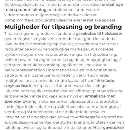
Genbrugeligheden af materialerne, der anvendes i
emballage
med spænde-lukning
produktionen, understøtter
virksomhedens miljømæssige initiativer uden at
kompromittere produktets ydeevne eller æstetiske appeal.
Muligheder for tilpasning og branding
Tilpassningsmulighederne for denne
gavebokse til halskæder
systemet giver smykkevirksomheder mulighed for at skabe
karakteristiske emballageoplevelser, der differentierer deres
produkter på konkurrencedygtige markeder. Avancerede
trykteknologier sikrer reproduktion af grafik i høj opløsning,
hvilket bevarer farvegenkendelse og detaljenøjagtighed også
ved store produktionsomfang og sikrer en konsekvent
brandrepræsentation i internationale distributionsnetværk.
Strukturelle tilpasningsmuligheder giver virksomheder
mulighed for at ændre den indre layout af hver
firkantede
smykkedåse
kan tilpasses til at understøtte forskellige
lukkestilarter og sikkerhedsniveauer, afhængigt af værdien og
sårbareheden af de indkapslede smykker.
emballage med
spænde-lukning
mekanisme kan tilpasses til at understøtte
forskellige lukkestilarter og sikkerhedsniveauer, afhængigt af
værdien og sårbareheden af de indkapslede smykker.
Integration af branding går ud over overfladegrafik og omfatter
subtile designelementer, der styrker brand-identiteten gennem
taktilt oplevelser og funktionelle interaktioner. Hver
gavebokse