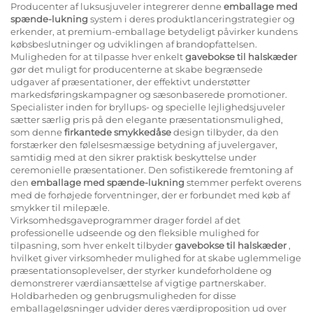
Producenter af luksusjuveler integrerer denne
emballage med
spænde-lukning
system i deres produktlanceringstrategier og
erkender, at premium-emballage betydeligt påvirker kundens
købsbeslutninger og udviklingen af brandopfattelsen.
Muligheden for at tilpasse hver enkelt
gavebokse til halskæder
gør det muligt for producenterne at skabe begrænsede
udgaver af præsentationer, der effektivt understøtter
markedsføringskampagner og sæsonbaserede promotioner.
Specialister inden for bryllups- og specielle lejlighedsjuveler
sætter særlig pris på den elegante præsentationsmulighed,
som denne
firkantede smykkedåse
design tilbyder, da den
forstærker den følelsesmæssige betydning af juvelergaver,
samtidig med at den sikrer praktisk beskyttelse under
ceremonielle præsentationer. Den sofistikerede fremtoning af
den
emballage med spænde-lukning
stemmer perfekt overens
med de forhøjede forventninger, der er forbundet med køb af
smykker til milepæle.
Virksomhedsgaveprogrammer drager fordel af det
professionelle udseende og den fleksible mulighed for
tilpasning, som hver enkelt tilbyder
gavebokse til halskæder
,
hvilket giver virksomheder mulighed for at skabe uglemmelige
præsentationsoplevelser, der styrker kundeforholdene og
demonstrerer værdiansættelse af vigtige partnerskaber.
Holdbarheden og genbrugsmuligheden for disse
emballageløsninger udvider deres værdiproposition ud over