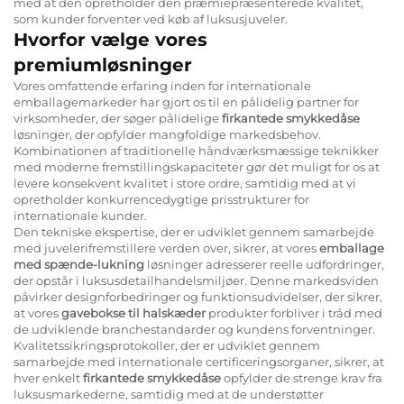
med at den opretholder den præmiepræsenterede kvalitet,
som kunder forventer ved køb af luksusjuveler.
Hvorfor vælge vores
premiumløsninger
Vores omfattende erfaring inden for internationale
emballagemarkeder har gjort os til en pålidelig partner for
virksomheder, der søger pålidelige
firkantede smykkedåse
løsninger, der opfylder mangfoldige markedsbehov.
Kombinationen af traditionelle håndværksmæssige teknikker
med moderne fremstillingskapaciteter gør det muligt for os at
levere konsekvent kvalitet i store ordre, samtidig med at vi
opretholder konkurrencedygtige prisstrukturer for
internationale kunder.
Den tekniske ekspertise, der er udviklet gennem samarbejde
med juvelerifremstillere verden over, sikrer, at vores
emballage
med spænde-lukning
løsninger adresserer reelle udfordringer,
der opstår i luksusdetailhandelsmiljøer. Denne markedsviden
påvirker designforbedringer og funktionsudvidelser, der sikrer,
at vores
gavebokse til halskæder
produkter forbliver i tråd med
de udviklende branchestandarder og kundens forventninger.
Kvalitetssikringsprotokoller, der er udviklet gennem
samarbejde med internationale certificeringsorganer, sikrer, at
hver enkelt
firkantede smykkedåse
opfylder de strenge krav fra
luksusmarkederne, samtidig med at de understøtter