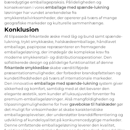
bæredygtige emballagepraksis. Pålideligheden og
konsekvensen i vores
emballage med spænde-lukning
løsninger har vundet anerkendelse fra
smykkeretailvirksomheder, der opererer på tværs af mange
geografiske markeder og kulturelle sammenhænge.
Konklusion
A1 tilpassede firkantede æske med låg og bund samt spænde-
lukning, trykt smykkæske, halskædeemballage, håndlavet
emballage, papirpose repræsenterer en fremragende
emballageløsning, der imødegår de komplekse krav fra
moderne smykkeretail- og distributionsoperationer. Den
sofistikerede design og pålidelige funktionalitet af denne
firkantede smykkedåse
skabe værditilføjede
præsentationsmuligheder, der forbedrer brandopfattelsen og
kundetilfredsheden på tværs af internationale markeder.
Den innovative
emballage med spænde-lukning
system giver
sikkerhed og komfort, samtidig med at det bevarer den
elegante æstetik, som kunder af luksusjuveler forventer fra
premium-emballageløsninger. Alså mangfoldigheden og
tilpasningsmulighederne for hver
gavebokse til halskæder
gør
det muligt for virksomheder at skabe karakteristiske
emballageoplevelser, der understøtter branddifferentiering og
udvikling af kundeloyalitet på konkurrencedygtige markeder.
Denne omfattende emballageløsning leverer den kvalitet,