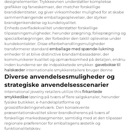
designelementer. Trykkeevnen understøtter komplekse
grafikker og farveskemaer, der matcher forskellige
brandidentiteter, og giver virksomheder mulighed for at skabe
sammenhængende emballageoplevelser, der styrker
brandgenkendelse og kundeloyalitet.
Enheds overfladekvalitet understøtter forskellige
tilpassningsmuligheder, herunder prægning, folieprægning og
specialbelægninger, der forbedrer den taktil oplevelse under
kundekontakter. Disse efterbehandlingsmuligheder
transformerer standard
emballage med spænde-lukning
enheder til at blive distinctive brandambassadører, der
kommunikerer kvalitet og opmærksomhed på detaljen, endnu
inden kunderne ser de indpakketede smykker.
gavebokse til
halskæder
internationale smykkeretailere bruger denne
Diverse anvendelsesmuligheder og
strategiske anvendelsesscenarier
International jewelry retailers utilize this
firkantede
smykkedåse
løsning på tværs af flere salgskanaler, herunder
fysiske butikker, e-handelsplatforme og
grossistfordelingsnetværk. Den konsekvente
præsentationskvalitet sikrer brandkoherens på tværs af
forskellige markedssegmenter, samtidig med at den tilpasser
regionale præferencer for emballagens æstetik og
funktionalitetskrav.