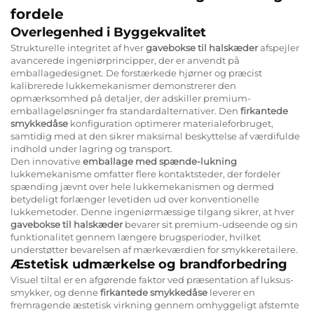
fordele
Overlegenhed i Byggekvalitet
Strukturelle integritet af hver
gavebokse til halskæder
afspejler
avancerede ingeniørprincipper, der er anvendt på
emballagedesignet. De forstærkede hjørner og præcist
kalibrerede lukkemekanismer demonstrerer den
opmærksomhed på detaljer, der adskiller premium-
emballageløsninger fra standardalternativer. Den
firkantede
smykkedåse
konfiguration optimerer materialeforbruget,
samtidig med at den sikrer maksimal beskyttelse af værdifulde
indhold under lagring og transport.
Den innovative
emballage med spænde-lukning
lukkemekanisme omfatter flere kontaktsteder, der fordeler
spænding jævnt over hele lukkemekanismen og dermed
betydeligt forlænger levetiden ud over konventionelle
lukkemetoder. Denne ingeniørmæssige tilgang sikrer, at hver
gavebokse til halskæder
bevarer sit premium-udseende og sin
funktionalitet gennem længere brugsperioder, hvilket
understøtter bevarelsen af mærkeværdien for smykkeretailere.
Æstetisk udmærkelse og brandforbedring
Visuel tiltal er en afgørende faktor ved præsentation af luksus-
smykker, og denne
firkantede smykkedåse
leverer en
fremragende æstetisk virkning gennem omhyggeligt afstemte