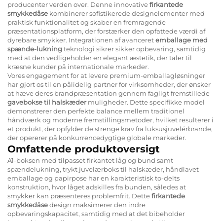
producenter verden over. Denne innovative
firkantede
smykkedåse
kombinerer sofistikerede designelementer med
praktisk funktionalitet og skaber en fremragende
præsentationsplatform, der forstærker den opfattede værdi af
dyrebare smykker. Integrationen af avanceret
emballage med
spænde-lukning
teknologi sikrer sikker opbevaring, samtidig
med at den vedligeholder en elegant æstetik, der taler til
kræsne kunder på internationale markeder.
Vores engagement for at levere premium-emballagløsninger
har gjort os til en pålidelig partner for virksomheder, der ønsker
at hæve deres brandpræsentation gennem fagligt fremstillede
gavebokse til halskæder
muligheder. Dette specifikke model
demonstrerer den perfekte balance mellem traditionel
håndværk og moderne fremstillingsmetoder, hvilket resulterer i
et produkt, der opfylder de strenge krav fra luksusjuvelérbrande,
der opererer på konkurrencedygtige globale markeder.
Omfattende produktoversigt
A1-boksen med tilpasset firkantet låg og bund samt
spændelukning, trykt juvelærboks til halskæder, håndlavet
emballage og papirpose har en karakteristisk to-delts
konstruktion, hvor låget adskilles fra bunden, således at
smykker kan præsenteres problemfrit. Dette
firkantede
smykkedåse
design maksimerer den indre
opbevaringskapacitet, samtidig med at det bibeholder