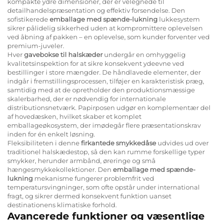
kompakte ydre dimensioner, der er velegnede til
detailhandelspræsentation og effektiv forsendelse. Den
sofistikerede
emballage med spænde-lukning
lukkesystem
sikrer pålidelig sikkerhed uden at kompromittere oplevelsen
ved åbning af pakken – en oplevelse, som kunder forventer ved
premium-juveler.
Hver
gavebokse til halskæder
undergår en omhyggelig
kvalitetsinspektion for at sikre konsekvent ydeevne ved
bestillinger i store mængder. De håndlavede elementer, der
indgår i fremstillingsprocessen, tilføjer en karakteristisk præg,
samtidig med at de opretholder den produktionsmæssige
skalerbarhed, der er nødvendig for internationale
distributionsnetværk. Papirposen udgør en komplementær del
af hovedæsken, hvilket skaber et komplet
emballageøkosystem, der imødegår flere præsentationskrav
inden for én enkelt løsning.
Fleksibiliteten i denne
firkantede smykkedåse
udvides ud over
traditionel halskædestop, så den kan rumme forskellige typer
smykker, herunder armbånd, øreringe og små
hængesmykkekollektioner. Den
emballage med spænde-
lukning
mekanisme fungerer problemfrit ved
temperatursvingninger, som ofte opstår under international
fragt, og sikrer dermed konsekvent funktion uanset
destinationens klimatiske forhold.
Avancerede funktioner og væsentlige